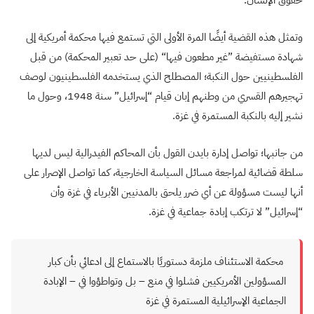
حقوق الإنسان.
وتمثل هذه القضية أيضًا المرة الأولى التي تستمع فيها محكمة أمريكية إلى
شهادة مستفيضة ”غير مطعون فيها“ (على حد تعبير المحكمة) من قبل
الفلسطينيين حول النكبة؛ المصطلح الذي يستخدمه الفلسطينيون لوصف
تهجيرهم القسري من وطنهم إبان قيام “إسرائيل” سنة 1948، وحول ما
نشير إليه بالنكبة المستمرة في غزة.
من جانبها؛ تواصل إدارة بايدن القول بأن المحاكم الفيدرالية ليس لديها
سلطة قضائية لمراجعة مسائل السياسة الخارجية، كما تواصل الإصرار على
أنها ليست مسؤولة عن أي ضرر يلحق بالمدنيين الأبرياء في غزة وأن
“إسرائيل” لا ترتكب إبادة جماعية في غزة.
محكمة الاستئناف ملزمة دستوريًا بالاستماع إلى ادعائي بأن كبار
المسؤولين الأمريكيين فشلوا في منع – بل وتواطؤوا في – الإبادة
الجماعية الإسرائيلية المستمرة في غزة