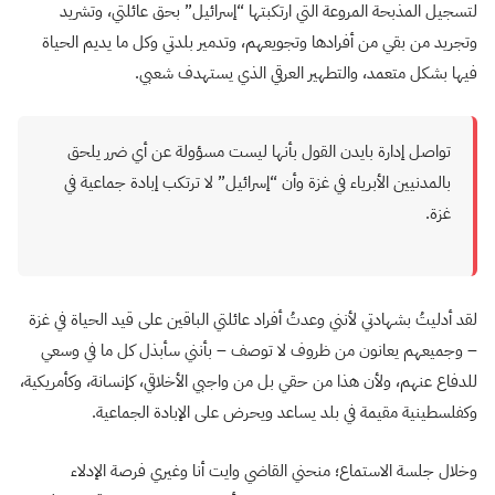
لتسجيل المذبحة المروعة التي ارتكبتها “إسرائيل” بحق عائلتي، وتشريد
وتجريد من بقي من أفرادها وتجويعهم، وتدمير بلدتي وكل ما يديم الحياة
فيها بشكل متعمد، والتطهير العرقي الذي يستهدف شعبي.
تواصل إدارة بايدن القول بأنها ليست مسؤولة عن أي ضرر يلحق
بالمدنيين الأبرياء في غزة وأن “إسرائيل” لا ترتكب إبادة جماعية في
غزة.
لقد أدليتُ بشهادتي لأنني وعدتُ أفراد عائلتي الباقين على قيد الحياة في غزة
– وجميعهم يعانون من ظروف لا توصف – بأنني سأبذل كل ما في وسعي
للدفاع عنهم، ولأن هذا من حقي بل من واجبي الأخلاقي، كإنسانة، وكأمريكية،
وكفلسطينية مقيمة في بلد يساعد ويحرض على الإبادة الجماعية.
وخلال جلسة الاستماع؛ منحني القاضي وايت أنا وغيري فرصة الإدلاء