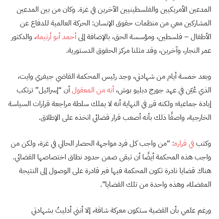
المدعين الأمريكيين والفلسطينيين الآخرين في غزة. وكان من بين المدعين
المشاركين معي من منظمات حقوق الإنسان: الحركة العالمية للدفاع عن
الأطفال – فلسطين، ومؤسسة الحق، بالإضافة إلى
أحمد أبو أرتيمة
، والدكتور
عمر النجار، وآخرين، وقد مثلنا مركز الحقوق الدستورية.
وبعد خمسة أيام من شهادتي، وجد رئيس المحكمة القاضي جيفري وايت،
الذي عُيّن في عهد جورج دبليو بوش،
أنه من المعقول
أن “إسرائيل” ترتكب
إبادة جماعية؛ ولكنه قرر في النهاية أنه لا يملك سلطة مراجعة قرارات السياسة
الخارجية، واصفًا ذلك بأنه أصعب قرار قضائي اتخذه على الإطلاق.
وكتب
في قراره
: “من واجب كل فرد مواجهة الحصار الحالي في غزة، ولكن من
واجب هذه المحكمة أيضًا أن تبقى ضمن حدود نطاق اختصاصها القضائي.
هناك قضايا نادرة تكون المحكمة فيها فير قادرة على الوصول إلى النتيجة
المفضلة، وهذه واحدة من تلك القضايا”.
ورغم علمي بأن القضية ستكون معركة شاقة، إلا أنني أدليتُ بشهادتي