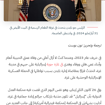
الرئيس جو بايدن يتحدث في غرفة الطعام الرسمية في البيت الأبيض في
31 أيار/مايو 2024، في واشنطن العاصمة.
ترجمة وتحرير: نون بوست
في خريف عام 2023، وعندما كنتُ لا أزال أعاني من وفاة عمتي الحبيبة أنعام
وأبناء عمي هاني ووفاء وهدى
في غارة جوية
إسرائيلية على حيهم في مدينة
غزة، اتخذتُ قرارًا بمقاضاة إدارة بايدن بسبب تواطئها في الحملة العسكرية
الإسرائيلية الوحشية على غزة.
وفي 26 كانون الثاني/يناير، وهو نفس اليوم الذي قضت فيه محكمة العدل
الدولية بأن “إسرائيل” قد تكون مذنبة بارتكاب جرائم إبادة جماعية في غزة،
أدليت بشهادتي في المحكمة [محكمة فيدرالية أمريكية] إلى جانب العديد من