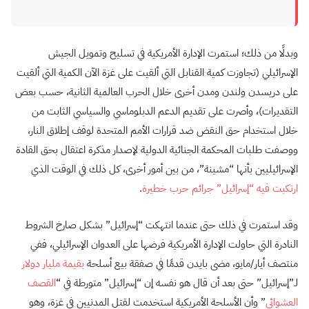
وبدلًا من ذلك؛ استمرت الإدارة الأمريكية في تسليح وتمويل الجيش
الإسرائيلي (تجاوزت كمية القنابل التي ألقيت على غزة الآن الكمية التي ألقيت
على دريسدن ولندن ومدن أخرى خلال الحرب العالمية الثانية، حسب بعض
التقديرات)، وأصرت على تقديم الدعم الدبلوماسي والسياسي الثابت من
خلال استخدام حق النقض ضد قرارات الأمم المتحدة لوقف إطلاق النار،
ووصفت طلبات المحكمة الجنائية الدولية لإصدار مذكرة اعتقال بحق القادة
الإسرائيليين بأنها “مشينة”، من بين أمور أخرى، كل ذلك في الوقت الذي
ارتكبت فيه “إسرائيل” جرائم حرب خطيرة
.
وقد استمرت في ذلك حتى عندما انتهكت “إسرائيل” بشكل صارخ الشروط
النادرة التي حاولت الإدارة الأمريكية فرضها على العدوان الإسرائيلي، ففي
منتصف أيار/مايو، مضى بايدن قدمًا في صفقة بيع أسلحة
بقيمة مليار دولار
لـ”إسرائيل” حتى بعد أن قال هو نفسه إن “إسرائيل” متورطة في “
القصف
العشوائي
” وأن الأسلحة الأمريكية استخدمت لقتل المدنيين في غزة، وهو