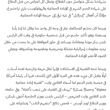
بشهادتنا بشكل متواصل دون انقطاع؛ وأبطل كل اعتراض من قبل الدفاع
على شهادة الخبير الشهير في الإبادة الجماعية والهولوكوست باري تراختنبرغ،
مؤكدًا أن أفعال “إسرائيل” في غزة ترقى إلى جريمة الإبادة الجماعية.
وبينما كان يختتم المحاكمة، نظر في وجه كل واحد منا وقال لنا إننا رأينا
وسمعنا؛ وهو تأكيد حاسم من قبل شخصية حكومية في وقت كان الرئيس
بايدن ينكر موتنا ومعاناتنا، ويساعد في خلق الموافقة على ما يحدث من خلال
ترديد معلومات إسرائيلية مضللة وتحريضية ومفضوحة ومكشوفة، ويعطي
الضوء الأخضر للإبادة الجماعية.
وبينما تتجه القضية إلى الاستئناف؛ فإنها تظل مهمة وتاريخية لعدة أسباب،
أولًا وقبل كل شيء، هذه هي المرة الأولى التي يُكتشف فيها أن رئيسًا أمريكيًا
في منصبه يقدم الدعم لما أسماه القاضي وايت “قضية إبادة جماعية
معقولة” وحصارًا عسكريًا “يهدف إلى القضاء على شعب بأكمله”. وفي حكمه؛
ناشد القاضي وايت المتهمين – الرئيس بايدن، ووزير الخارجية أنتوني بلينكن،
ووزير الدفاع لويد أوستن – فحص نتائج “دعمهم الثابت” وتداعياته على