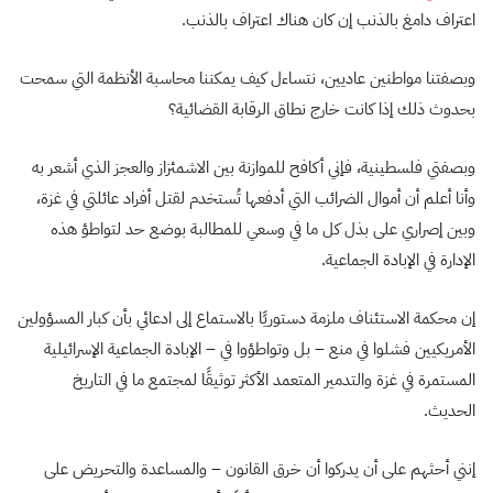
اعتراف دامغ بالذنب إن كان هناك اعتراف بالذنب.
وبصفتنا مواطنين عاديين، نتساءل كيف يمكننا محاسبة الأنظمة التي سمحت
بحدوث ذلك إذا كانت خارج نطاق الرقابة القضائية؟
وبصفتي فلسطينية، فإني أكافح للموازنة بين الاشمئزاز والعجز الذي أشعر به
وأنا أعلم أن أموال الضرائب التي أدفعها تُستخدم لقتل أفراد عائلتي في غزة،
وبين إصراري على بذل كل ما في وسعي للمطالبة بوضع حد لتواطؤ هذه
الإدارة في الإبادة الجماعية.
إن محكمة الاستئناف ملزمة دستوريًا بالاستماع إلى ادعائي بأن كبار المسؤولين
الأمريكيين فشلوا في منع – بل وتواطؤوا في – الإبادة الجماعية الإسرائيلية
المستمرة في غزة والتدمير المتعمد الأكثر توثيقًا لمجتمع ما في التاريخ
الحديث.
إنني أحثهم على أن يدركوا أن خرق القانون – والمساعدة والتحريض على