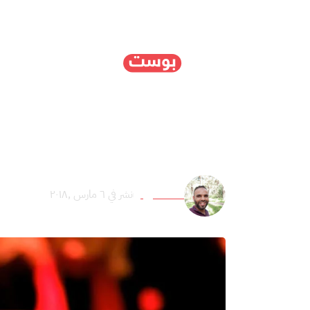
الرئيسية
سياسة
ا
إيطاليا: ما أثر نتائج الا
عائد عميرة
نشر في ٦ مارس ,٢٠١٨