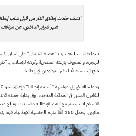
كشف حادث إطلاق النار من قبل شاب إيطالي ف
شهر فبراير الماضي، عن مواقف 
بينما طالب حليفه حزب “عصبة الشمال” على لسان رئيسه
للهجرة، والمعروف بنزعته العنصرية وكرهه للإسلام، بـ “طرد
منح الجنسية لأبناء غير المولودين في إيطاليا.
للقانون المدني في المملكة المتحدة. وفي بداية حملته الان
ملايين، يحمل 150 ألفًا منهم الجنسية الإيطالية، فيما يتمتع الباقون بإقامات قانونية