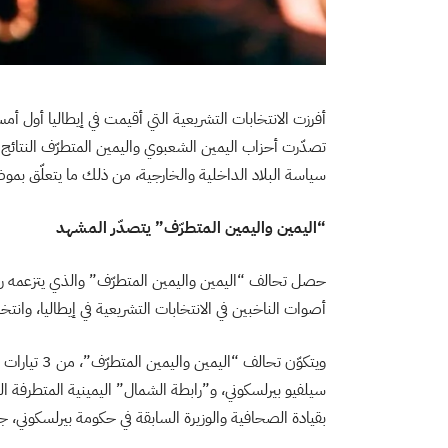
أفرزت الانتخابات التشريعية التي أقيمت في إيطاليا أول أ
تصدّرت أحزاب اليمين الشعبوي واليمين المتطرّف النتائج
سياسة البلاد الداخلية والخارجية، من ذلك ما يتعلّق بمو
“اليمين واليمين المتطرّف” يتصدّر المشهد
أصوات الناخبين في الانتخابات التشريعية في إيطاليا، وان
ويتكوّن تحال
سيلفيو بيرلسكوني، و”رابطة الشمال” اليمينية المتطرفة ال
بقيادة الصحافية والوزيرة السابقة في حكومة بيرلسكوني، جو