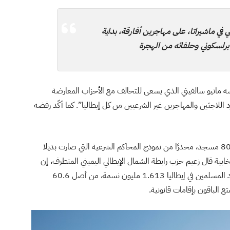
ي ماشيراتا، على مهاجرين أفارقة، بداية
برلسكوني وحلفائه من الهجرة
 ماتيو سالفيني الذي يسعى للتحالف مع الأحزاب المعارضة
 اللاجئين والمهاجرين غير الشرعيين من كل إيطاليا”. كما أكّد رفضه
ودعا سالفيني إلى مواجهة “أسلمة إيطاليا” وإغلاق نحو 800 مسجد، محذرًا من نموذج المحاكم الشرعية التي صارت بديلا
تخابية قال زعيم حزب رابطة الشمال الإيطالي اليميني المتطرف، إن
الاسلام لا ينسجم مع القيم الإيطالية والحريات. ويبلغ عدد المسلمين في إيطاليا 1.613 مليون نسمة، من أصل 60.6
.