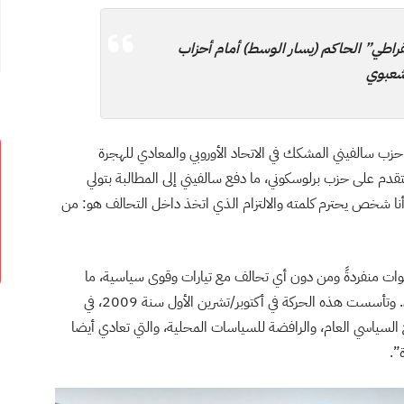
راطي” الحاكم (يسار الوسط) أمام أحزاب
لشعبوي
حزب سالفيني المشكك في الاتحاد الأوروبي والمعادي للهجرة
دم على حزب برلوسكوني، ما دفع سالفيني إلى المطالبة بتولي
أنا شخص يحترم كلمته والالتزام الذي اتخذ داخل التحالف هو: من
ة “خمس نجوم” 32.54٪ من الأصوات منفردةً ومن دون أي تحالف مع تيارات وقوى سياسية، ما
يضعها في صدارة نتائج الاقتراع وفي مقدمة أحزاب البرلمان. وتأسست هذه الحركة في أكتوبر/تشرين الأول سنة 2009، في
لسياسي العام، والرافضة للسياسات المحلية، والتي تعادي أيضا
”.