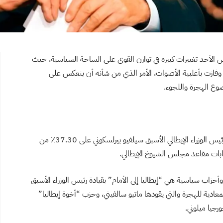
مس الأحد تغييرات كبيرة في توازن القوى على الساحة السياسية، حيث
 وفازت بأغلبية الأصوات، الأمر الذي من شأنه أن ينعكس على
ضوع الهجرة واللجوء.
حصل تحالف “اليمين واليمين المتطرّف” والذي يتزعمه رئيس الوزراء الإيطالي الأسبق سيلفيو بيرلسكوني على 37.30٪ من
تخابات مقاعد مجلس الشيوخ الإيطالي.
ف “اليمين واليمين المتطرّف”، من 3 تيارات وأحزاب سياسية هي “إيطاليا إلى الأمام” بقيادة رئيس الوزراء الأسبق
معادية للهجرة والتي يقودها ماتيو سالفيني، وحزب “أخوة إيطاليا”
رجيا ميلوني
.