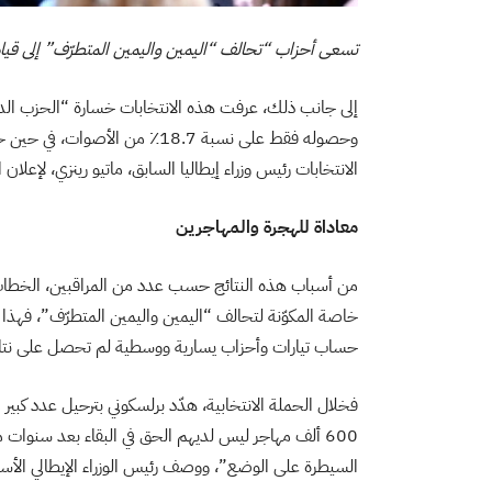
تسعى أحزاب “تحالف “اليمين واليمين المتطرّف” إلى قيادة
إلى جانب ذلك، عرفت هذه الانتخابات خسارة “الحزب الد
وحصوله فقط على نسبة 18.7٪ من الأصوات، في حين حصلت باقي القوى المشاركة على أقل من 20٪
الانتخابات رئيس وزراء إيطاليا السابق، ماتيو رينزي، لإعل
معاداة للهجرة والمهاجرين
من أسباب هذه النتائج حسب عدد من المراقبين، الخطاب 
خاصة المكوّنة لتحالف “اليمين واليمين المتطرّف”، فهذ
حساب تيارات وأحزاب يسارية ووسطية لم تحصل على نتائج
فخلال الحملة الانتخابية، هدّد برلسكوني بترحيل عدد كبير
600 ألف مهاجر ليس لديهم الحق في البقاء بعد سنوات م
السيطرة على الوضع”، ووصف رئيس الوزراء الإيطالي الأسبق 