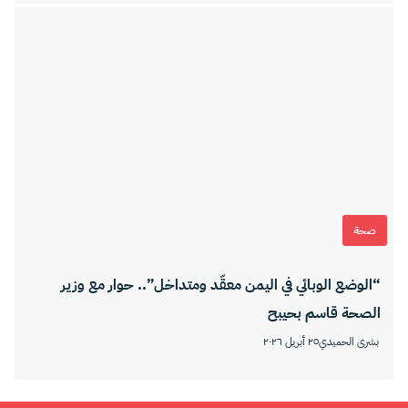
صحة
“الوضع الوبائي في اليمن معقّد ومتداخل”.. حوار مع وزير
الصحة قاسم بحيبح
بشرى الحميدي
٢٥ أبريل ٢٠٢٦