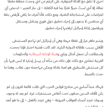
أخرى لا تتفق مع الأدلة المتوفرة، على الرغم من أنني وجدتُ منطقه مقنعًا
تمامًا، إلا أنني لستُ خبيرًا تقنيًا بما فيه الكفاية – إن جاز التعبير – لدحض أي
اعتراضات على استنتاجاته التقنية. ومع ذلك، فأنا أعرف ما يكفي لأرفض بثقة
أي منتقدين لا يدعون إلى إجراء تحقيق دولي فوري وشامل ومستقل
ويرفضون إدانة إسرائيل لرفضها إجراء تحقيق.
ويشير ماهر عرار إلى نقطة مهمة وهي أن إسرائيل لم تهاجم المستشفى
الأهلي بسبب علاقاته الدولية البارزة. لقد كانت قضية اختبار فإذا نجحت،
واستطاعت أن تجعل أمثال ويلبي و
هيئة الإذاعة البريطانية
والحكومات
الغربية تتماشى مع ذلك، فإن ذلك من شأنه أن يرسل إشارة لا لبس فيها بأن
كل مستشفى فلسطيني هو لعبة عادلة ويمكن مهاجمته دون عقاب. وهذا ما
حدث بالضبط.
فهناك مبدأ أساسي من مبادئ قوانين الحرب التي ظلت قائمة لقرون إن لم
يكن لآلاف السنين مدفون تحت أنقاض مستشفيات غزة. لم يعد له وجود،
وسوف تتردد أصداء العواقب المروعة – وهي تتردد بالفعل – إلى ما هو أبعد
من قطاع غزة.