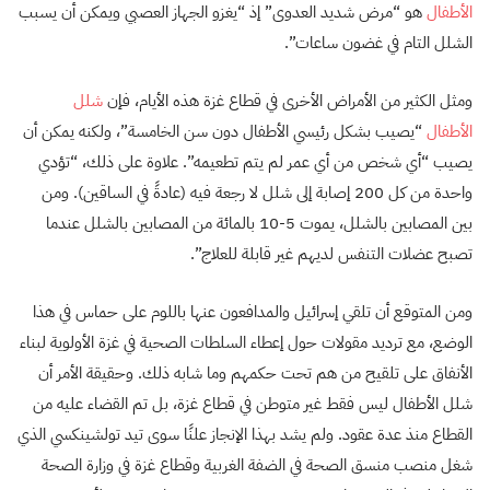
الأطفال
هو “مرض شديد العدوى” إذ “يغزو الجهاز العصبي ويمكن أن يسبب
الشلل التام في غضون ساعات”.
ومثل الكثير من الأمراض الأخرى في قطاع غزة هذه الأيام، فإن
شلل
الأطفال
“يصيب بشكل رئيسي الأطفال دون سن الخامسة”، ولكنه يمكن أن
يصيب “أي شخص من أي عمر لم يتم تطعيمه”. علاوة على ذلك، “تؤدي
واحدة من كل 200 إصابة إلى شلل لا رجعة فيه (عادةً في الساقين). ومن
بين المصابين بالشلل، يموت 5-10 بالمائة من المصابين بالشلل عندما
تصبح عضلات التنفس لديهم غير قابلة للعلاج”.
ومن المتوقع أن تلقي إسرائيل والمدافعون عنها باللوم على حماس في هذا
الوضع، مع ترديد مقولات حول إعطاء السلطات الصحية في غزة الأولوية لبناء
الأنفاق على تلقيح من هم تحت حكمهم وما شابه ذلك. وحقيقة الأمر أن
شلل الأطفال ليس فقط غير متوطن في قطاع غزة، بل تم القضاء عليه من
القطاع منذ عدة عقود. ولم يشد بهذا الإنجاز علنًا سوى تيد تولشينكسي الذي
شغل منصب منسق الصحة في الضفة الغربية وقطاع غزة في وزارة الصحة