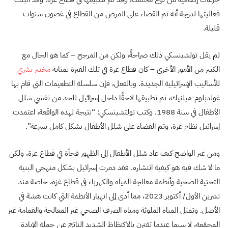
فعاليتها لدرجة أنه تم القضاء على المرض من القطاع في غضون سنوات
قليلة.
لم يقل تولشينسكي ذلك صراحةً، ولكن من المرجح – كما هو الحال مع
الكثير من الأمور الأخرى – كان قطاع غزة في تلك الفترة بمثابة
مختبر بشري
للأساليب الإسرائيلية الجديدة. وبالفعل، فإن سلسلة التطعيمات التي قام بها
غولدبلوم-ميلنيك، تم تطبيقها لاحقًا داخل إسرائيل للحد من تفشي شلل
الأطفال في سنة 1988. وكتب تولتشينسكي: “نتيجة لهذه الواقعة، اعتمدت
إسرائيل نظام غزة، وتم القضاء على شلل الأطفال بشكل كامل بسرعة”.
ومن غير الواضح كيف عاد شلل الأطفال إلى الظهور فجأة في قطاع غزة، ولكن
ما لا شك فيه هو كيفية انتشاره. فقد دمرت إسرائيل بشكل منهجي البنية
التحتية الصحية وأنظمة معالجة المياه والكهرباء في قطاع غزة، خاصة منذ
تشرين الأول/ أكتوبر 2023، مما أدى إلى انهيار الأنظمة التي كانت هشة في
الأصل. وتمثل المياه الملوثة ومياه الصرف الصحي غير المعالجة والقمامة غير
المجمّعة، لا سيما عندما تقترن بالاكتظاظ الشديد الناتج عن حملة الإبادة