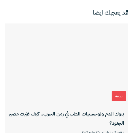
قد يعجبك ايضا
صحة
بنوك الدم ولوجستيات الطب في زمن الحرب.. كيف غيّرت مصير
الجنود؟
نافين كريشناسامي
٢٥ يوليو ٢٠٢٦