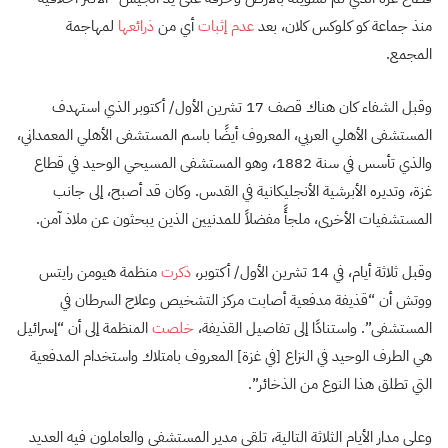
منذ جماعة كو كلوكس كلان، بعد
عدم إثبات
أي من
ذرائعها
لمهاجمة
المجمع.
وقبل الشفاء كان هناك قصف 17 تشرين الأول/ أكتوبر الذي استهدف
المستشفى الأهلي العربي، المعروف أيضًا باسم المستشفى الأهلي المعمداني،
والذي تأسس في سنة 1882، وهو المستشفى المسيحي الوحيد في قطاع
غزة، وتديره الأبرشية الأنجليكانية في القدس. وكان قد أصبح، إلى جانب
المستشفيات الأخرى، ملجأً مفضلاً للمدنيين الذين يبحثون عن ملاذ آمن.
وقبل ثلاثة أيام، في 14 تشرين الأول/ أكتوبر،
ذكرت
منظمة هيومن رايتس
ووتش أن “قذيفة مدفعية أصابت مركز التشخيص وعلاج السرطان في
المستشفى”. واستنادًا إلى تفاصيل القذيفة،
خلصت
المنظمة إلى أن “إسرائيل
هي الطرف الوحيد في النزاع [في غزة] المعروف بامتلاك واستخدام المدفعية
التي تطلق هذا النوع من الذخائر”.
وعلى مدار الأيام الثلاثة التالية، تلقى مدير المستشفى والعاملون فيه العديد