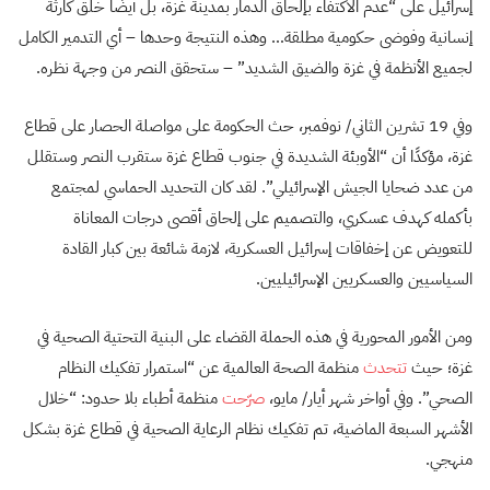
إسرائيل على “عدم الاكتفاء بإلحاق الدمار بمدينة غزة، بل أيضًا خلق كارثة
إنسانية وفوضى حكومية مطلقة… وهذه النتيجة وحدها – أي التدمير الكامل
لجميع الأنظمة في غزة والضيق الشديد” – ستحقق النصر من وجهة نظره.
وفي 19 تشرين الثاني/ نوفمبر، حث الحكومة على مواصلة الحصار على قطاع
غزة، مؤكدًا أن “الأوبئة الشديدة في جنوب قطاع غزة ستقرب النصر وستقلل
من عدد ضحايا الجيش الإسرائيلي”. لقد كان التحديد الحماسي لمجتمع
بأكمله كهدف عسكري، والتصميم على إلحاق أقصى درجات المعاناة
للتعويض عن إخفاقات إسرائيل العسكرية، لازمة شائعة بين كبار القادة
السياسيين والعسكريين الإسرائيليين.
ومن الأمور المحورية في هذه الحملة القضاء على البنية التحتية الصحية في
غزة؛ حيث
تتحدث
منظمة الصحة العالمية عن “استمرار تفكيك النظام
الصحي”. وفي أواخر شهر أيار/ مايو،
صرّحت
منظمة أطباء بلا حدود: “خلال
الأشهر السبعة الماضية، تم تفكيك نظام الرعاية الصحية في قطاع غزة بشكل
منهجي.