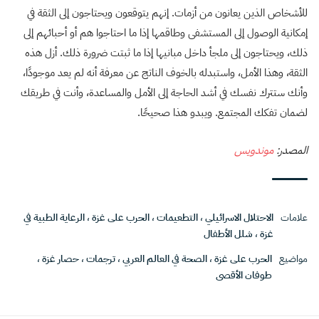
للأشخاص الذين يعانون من أزمات. إنهم يتوقعون ويحتاجون إلى الثقة في
إمكانية الوصول إلى المستشفى وطاقمها إذا ما احتاجوا هم أو أحبائهم إلى
ذلك، ويحتاجون إلى ملجأ داخل مبانيها إذا ما ثبتت ضرورة ذلك. أزل هذه
الثقة، وهذا الأمل، واستبدله بالخوف الناتج عن معرفة أنه لم يعد موجودًا،
وأنك ستترك نفسك في أشد الحاجة إلى الأمل والمساعدة، وأنت في طريقك
لضمان تفكك المجتمع. ويبدو هذا صحيحًا.
المصدر:
موندويس
علامات
الاحتلال الاسرائيلي
،
التطعيمات
،
الحرب على غزة
،
الرعاية الطبية في
غزة
،
شلل الأطفال
مواضيع
الحرب على غزة
،
الصحة في العالم العربي
،
ترجمات
،
حصار غزة
،
طوفان الأقصى