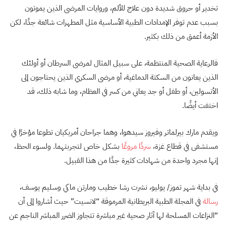
تخدير أو حروق شديدة دون علاج للألم، وروايات المرضى الذين يموتون
بسبب عدم توفر الإمدادات الطبية الأساسية مثل المطهرات شائعة جدًا، لكن
الأزمة أعمق من ذلك بكثير.
فالرعاية الصحية المنتظمة، على سبيل المثال لمرضى السرطان أو أولئك
الذين يعانون من السكتة الدماغية، أو مرضى السكري الذين يحتاجون إلى
الأنسولين، أو طفل أو جد يعاني من كسر في العظام، وما شابه ذلك، قد
اختفت أيضًا.
ويقدم مارك بيرلماتر وفيروز سيدهوا، وهما جراحان أمريكيان تطوعا مؤخرًا في
مستشفى في قطاع غزة،
سردًا مروعًا
بشكل خاص لتجربتهما. ولسوء الحظ،
إنها مجرد واحدة من شهادات كثيرة جدًا من هذا القبيل.
في بداية شهر تموز/ يوليو، نشرت رشا خطيب ومارتن ماكي وسليم يوسف،
رسالة
في المجلة الطبية البريطانية المرموقة “لانسيت” حيث أشاروا إلى أن
“النزاعات المسلحة لها آثار صحية غير مباشرة تتجاوز الضرر المباشر الناجم عن