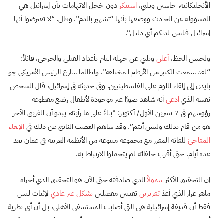
الأنجليكانية، جاستن ويلبي،
استنكر
دون خجل الاتهامات بأن إسرائيل هي
المسؤولة عن الحادث ووصفها بأنها “تشهير بالدم”. وقال: “لا تفترضوا أنها
إسرائيل فليس لديكم أي دليل“.
ولحسن الحظ،
أعلن
ويلبي عن جهله التام بأعداد القتلى والجرحى، قائلاً:
“لقد سمعت الكثير من الأرقام المختلفة”. ولطالما سارع الرئيس الأمريكي جو
بايدن إلى إلقاء اللوم على الفلسطينيين. وفي حديثه في إسرائيل، قال الشخص
نفسه الذي
ادعى
أنه شاهد صورًا غير موجودة لأطفال رضع مقطوعة
رؤوسهم في 7 تشرين الأول/ أكتوبر: “بناءً على ما رأيته، يبدو أن الفريق الآخر
هو من قام بذلك وليس أنتم”. وقد ساهم الغضب الناتج عن ذلك في
الإلغاء
المفاجئ
للقائه المقرر مع مجموعة متنوعة من الأنظمة العربية في عمان بعد
عدة أيام. حتى أقرب حلفائه لم يتحملوا الارتباط به.
إن التحقيق الأكثر
شمولاً
الذي صادفته حتى الآن هو التحقيق الذي أجراه
ماهر عرار الذي أعدّ
تقريرين
تقنيين مفصلين
بشكل غير عادي
لإثبات ليس
فقط أن قذيفة إسرائيلية هي التي أصابت المستشفى الأهلي، بل أن أي نظرية