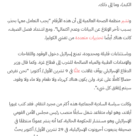
الكبد)، وما إلى ذلك.
و
تشير
منظمة الصحة العالمية إلى أن هذه الأرقام “يجب التعامل معها بحذر،
بسبب تأخر الإبلاغ عن البيانات وعدم اكتمالها”. ومع اشتداد فصل الصيف،
كانت هناك أيضًا
تحذيرات متعددة
من تفشي الكوليرا.
وباستثناءات قليلة ومحدودة، تمنع إسرائيل دخول الوقود واللقاحات
والإمدادات الطبية والمياه الصالحة للشرب إلى قطاع غزة. وكما قال وزير
الدفاع الإسرائيلي يوآف غالانت
علنًا
في 9 تشرين الأول/ أكتوبر: “نحن نفرض
حصارًا كاملًا على غزة. ولن يكون هناك كهرباء ولا طعام ولا ماء ولا وقود.
سيتم إغلاق كل شيء”.
وكانت سياسة السادية الجماعية هذه أكثر من مجرد انتقام. فقد كتب غيورا
آيلاند، وهو لواء متقاعد شغل سابقًا منصب رئيس مجلس الأمن القومي
الإسرائيلي وهو مستشار للحكومة الحالية، كما أنه ينشر عمودًا منتظمًا في
صحيفة يديعوت أحرونوت الإسرائيلية، في 29 تشرين الأول/ أكتوبر يحثّ