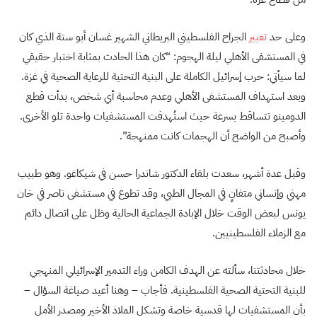
وعلى حد
تعبير
الجراح الفلسطيني البريطاني الشهير غسان أبو ستة الذي كان
في المستشفى الأهلي ليلة الهجوم: “كان هذا الحادث بمثابة اختبار حقيقي
لما سيأتي: حرب إسرائيل الكاملة على البنية التحتية للرعاية الصحية في غزة.
وبعد استهداف المستشفى الأهلي وعدم محاسبة أي شخص، بدأت قطع
الدومينو تتساقط بسرعة حيث استُهدفت المستشفيات واحدة تلو الأخرى.
وأصبح من الواضح أن الهجمات كانت ممنهجة”.
وقبل عدة أشهر، سعدت بلقاء الدكتور شاندرا حسن في شيكاغو. وهو طبيب
مهني وإنساني متفانٍ في المجال الطبي، وقد تطوع في مستشفى ناصر في خان
يونس لبعض الوقت خلال الإبادة الجماعية الحالية وظل على اتصال دائم
مع الزملاء الفلسطينيين.
خلال محادثتنا، سألته عن الهدف الكامن وراء التدمير الإسرائيلي المنهجي
للبنية التحتية الصحية الفلسطينية. فأجاب – وهنا أعيد صياغة السؤال –
بأن المستشفيات لها قدسية خاصة وتشكل الملاذ الأخير ومصدر الأمل