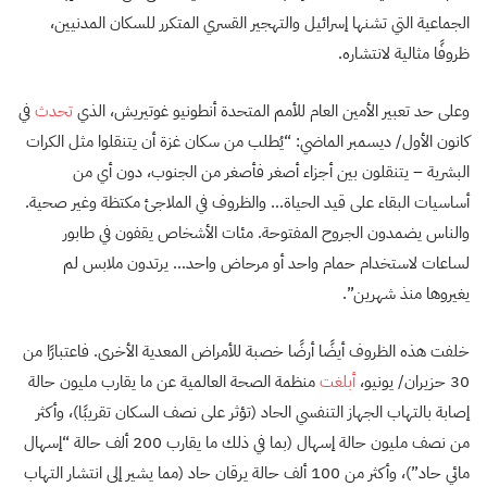
الجماعية التي تشنها إسرائيل والتهجير القسري المتكرر للسكان المدنيين،
ظروفًا مثالية لانتشاره.
وعلى حد تعبير الأمين العام للأمم المتحدة أنطونيو غوتيريش، الذي
تحدث
في
كانون الأول/ ديسمبر الماضي: “
يُطلب من سكان غزة أن يتنقلوا مثل الكرات
البشرية – يتنقلون بين أجزاء أصغر فأصغر من الجنوب، دون أي من
أساسيات البقاء على قيد الحياة… والظروف في الملاجئ مكتظة وغير صحية.
والناس يضمدون الجروح المفتوحة. مئات الأشخاص يقفون في طابور
لساعات لاستخدام حمام واحد أو مرحاض واحد… يرتدون ملابس لم
يغيروها منذ شهرين”.
خلفت هذه الظروف أيضًا أرضًا خصبة للأمراض المعدية الأخرى. فاعتبارًا من
30 حزيران/ يونيو،
أبلغت
منظمة الصحة العالمية عن ما يقارب مليون حالة
إصابة بالتهاب الجهاز التنفسي الحاد (تؤثر على نصف السكان تقريبًا)، وأكثر
من نصف مليون حالة إسهال (بما في ذلك ما يقارب 200 ألف حالة “إسهال
مائي حاد”)، وأكثر من 100 ألف حالة يرقان حاد (مما يشير إلى انتشار التهاب