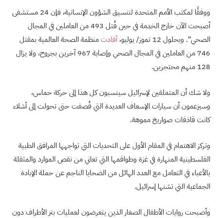
ووفقًا لمكتب الأمم المتحدة لتنسيق الشؤون الإنسانية، فإن 24 مستشفى
أصبحت الآن خارج الخدمة في حين قُتل 493 من العاملين في المجال
الصحي”. وبحلول 12 تموز/ يوليو،
أفادت
منظمة الصحة العالمية بمقتل
746 من العاملين في المجال الصحي وإصابة 967 آخرين بجروح، ولا يزال
128 منهم محتجزين.
ولا شك أن المتملقين لإسرائيل سينسبون كل هذا إلى حركة حماس،
وسيزعمون أن سيارات الإسعاف العديدة التي قُصفت حتى تحولت إلى أشلاء
كانت قاذفات صواريخ مموهة.
وتركز الاهتمام في المقام الأول على التحديات التي تواجهها المرافق الطبية
الفلسطينية المنهارة في غزة وطواقمها التي تعاني من نقص الموارد والمثقلة
بالأعباء في التعامل مع العدد الهائل من الضحايا الناجم عن حملة الإبادة
الجماعية التي تشنها إسرائيل.
وأصبحت روايات الأطفال الصغار الذين يتعرضون لعمليات بتر الأطراف دون