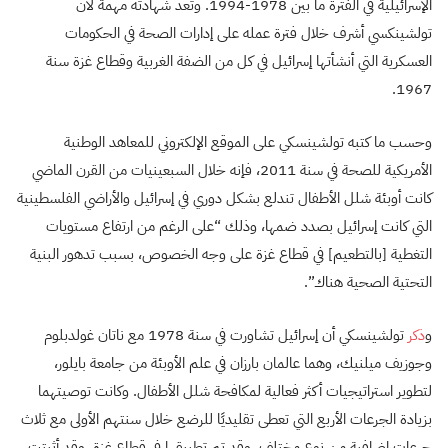
الإسرائيلية في الفترة ما بين 1978-1994. وتعد شهادته مهمة لأن
تولشينكسي أشرف خلال فترة عمله على إدارات الصحة في الحكومات
العسكرية التي أنشأتها إسرائيل في كل من الضفة الغربية وقطاع غزة سنة
1967.
وحسب ما كتبه تولشينسكي على الموقع الإلكتروني للمعاهد الوطنية
الأمريكية للصحة في سنة 2011، فإنه خلال السبعينيات من القرن الماضي
كانت أوبئة شلل الأطفال تندلع بشكل دوري في إسرائيل والأراضي الفلسطينية
التي كانت إسرائيل بصدد ضمها، وذلك “على الرغم من ارتفاع مستويات
التغطية [بالتطعيم] في قطاع غزة على وجه الخصوص، بسبب تدهور البنية
التحتية الصحية هناك”.
و
ذكر
تولشينسكي أن إسرائيل تشاورت في سنة 1978 مع ناتان غولدبلوم
وجوزيف ميلنيك، وهما عالمان بارزان في علم الأوبئة من جامعة بايلور،
لتطوير استراتيجيات أكثر فعالية لمكافحة شلل الأطفال. وكانت توصيتهما
بزيادة الجرعات الأربع التي تعطى تقليديًا للرضع خلال سنتهم الأولى مع ثلاث
جرعات إضافية من نوع مختلف، وقد تم تطبيقها في قطاع غزة. وقد أثبتت