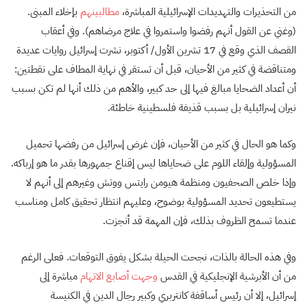
من التحذيرات والتهديدات الإسرائيلية المباشرة،
مطالبينهم
بإخلاء المبنى.
(وغني عن القول أنهم رفضوا واستمروا في علاج مرضاهم). وفي أعقاب
القصف الذي وقع في 17 تشرين الأول/ أكتوبر، نشرت إسرائيل روايات عديدة
ومتناقضة في كثير من الأحيان، قبل أن تستقر في نهاية المطاف على نقطتين:
أن أعداد الضحايا مبالغ فيها إلى حد كبير، والأهم من ذلك أنها لم تكن بسبب
نيران إسرائيلية بل بسبب قذيفة فلسطينية خاطئة.
وكما هو الحال في كثير من الأحيان، فإن غرض إسرائيل من رفضها تحميل
المسؤولية وإلقاء اللوم على ضحاياها ليس إقناع جمهورها بقدر ما هو إرباكه.
وإذا خلص الصحفيون ومنظمة هيومن رايتس ووتش وغيرهم إلى أنهم لا
يستطيعون تحديد المسؤولية بوضوح، وعليهم انتظار تحقيق كامل ومناسب
عندما تسمح الظروف بذلك، فإن المهمة قد أنجزت.
وفي هذه الحالة بالذات، نجحت الحيلة بشكل يفوق التوقعات. فعلى الرغم
من أن الأبرشية الإنجليكية في القدس
وجهت أصابع الاتهام
مباشرة إلى
إسرائيل، إلا أن رئيس أساقفة كانتربري وكبير رجال الدين في الكنيسة