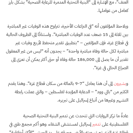
العنف”، مع الإشارة إلى “البنية التحتية المدمرة للرعاية الصحية” بشكل بارز
كعامل من عواملها.
ويلاحظ المؤلفون أنه “في النزاعات الأخيرة، تتراوح هذه الوفيات غير المباشرة
بين ثلاثة إلى 15 ضعف عدد الوفيات المباشرة”. واستنادًا إلى الظروف الحالية
في قطاع غزة، فإن المؤلفين – “بتطبيق تقدير متحفظ لأربع وفيات غير
مباشرة لكل حالة وفاة مباشرة واحدة” – يجدون أنه “ليس من غير المعقول
تقدير أن ما يصل إلى 186,000 حالة وفاة أو حتى أكثر يمكن أن تعزى إلى
الصراع الحالي في غزة”.
و
يشيرون
إلى أن هذا يعادل “7-9 بالمائة من سكان قطاع غزة”. وهذا يقدم
الكثير من “بالي وود” – الدعاية المؤيدة لفلسطين – والتي عملت رابطة
التشهير وغيرها من أتباع إسرائيل على تبريره.
عادةً ما تركز الروايات التي تتحدث عن تدمير البنية التحتية الصحية
الفلسطينية على
تدمير
إسرائيل لمستشفى الشفاء، وهو أكبر مجمع طبي في
قطاع غزة الذي تم تسويته بالأرض وحرقه على يد الجيش “الأكثر أخلاقية”