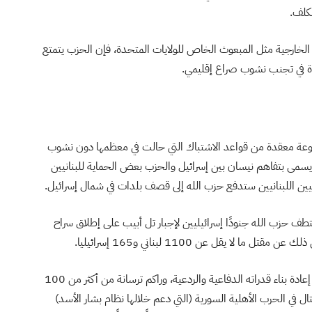
مكلف.
لخارجية مثل المبعوث الخاص للولايات المتحدة، فإن الحزب يتمتع
عدة في تجنب نشوب صراع إقليمي.
وعة معقدة من قواعد الاشتباك التي حالت في معظمها دون نشوب
منذ عام 1996 وحتى عام 2000، وفّر ما يسمى بتفاهم نيسان بين إسرائيل والحزب بعض الحماية للبنانيين
يين اللبنانيين ستدفع حزب الله إلى قصف بلدات في شمال إسرائيل.
ه انهارت مؤقتًا عام 2006 بعد أن اختطف حزب الله جنودًا إسرائيليين لإجبار تل أبيب على إطلاق سراح
 يقل عن 1100 لبناني و165 إسرائيليا.
وبحلول منتصف 2023، كان حزب الله أمضى سنوات في إعادة بناء قدراته الدفاعية والردعية، وراكم ترسانة من أكثر من 100
ال في الحرب الأهلية السورية (التي دعم خلالها نظام بشار الأسد)