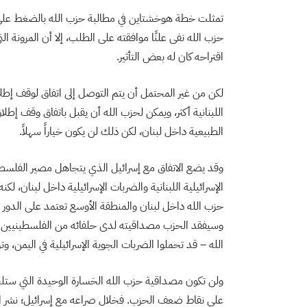
تمثلت خطة هوخشتاين في مطالبة حزب الله بالضغط على ح
حزب الله نفى علنًا موافقته على الطلب، إلا أن المرونة ال
اقتراحه كان له بعض التأثير.
لكن من غير المحتمل أن يتم التوصل إلى اتفاق لوقف إطلاق 
اللبنانية أكثر، ويمكن لحزب الله أن يقبل باتفاق وقف إطل
الطبيعية داخل لبنان،
لكن ذلك لن يكون خياراً سهلاً.
وقد يضع الاتفاق مع إسرائيل الذي يتجاهل مصير الفلسطيني
الإسرائيلية اللبنانية والضربات الإسرائيلية داخل لبنان، لك
حزب الله داخل لبنان والمنطقة الأوسع تعتمد على الدور ا
وسيفقد الحزب مصداقيته لدى حلفائه من الفلسطينيين و
الله – قد تحملوا الضربات الجوية الإسرائيلية في اليمن، وت
ولن تكون مصداقية حزب الله الخسارة الوحيدة التي ستل
على نقاط ضعف الحزب. فخلال صراعه مع إسرائيل؛ نشر ال