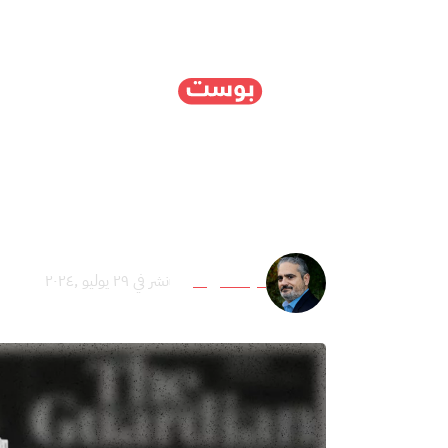
الرئيسية
سياسة
ا
لماذا يتجنب “حزب الله”
مهند حاج علي
نشر في ٢٩ يوليو ,٢٠٢٤