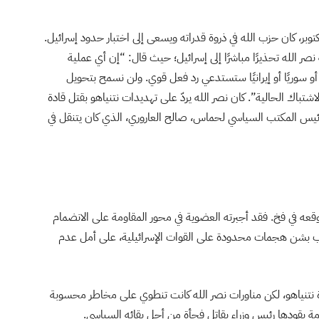
وم حماس في 7 تشرين الأول/ أكتوبر، كان حزب الله في ذروة قدراته ويسعى إلى اختبار حدود إسرائيل.
ألقاه نصر الله في آب/ أغسطس 2023، وجّه نصر الله تحذيرًا مباشرًا إلى إسرائيل؛ حيث قال: “إن أي عملية
ا أو سوريًا أو إيرانيًا ستستدعي رد فعل قوي. ولن نسمح بتحويل
لاشتباك الحالية”.
كان نصر الله يردّ على تهديدات نتنياهو بقتل قادة
رئيس المكتب السياسي لحماس، صالح العاروري، الذي كان يتنقل في
ه في فخ. فقد أجبرته العضوية في محور المقاومة على الانضمام
لحزب بشن هجمات محدودة على القوات الإسرائيلية، على أمل عدم
مناورة نتنياهو، لكن مناورات نصر الله كانت تنطوي على مخاطر محسوبة
قودها رئيس وزراء يقاتل فجأة من أجل بقائه السياسي.