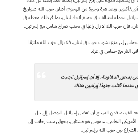
 أن يستعيد قدرته على ردع إسرائيل؛ بعدما فقد بعضا من هذه
هر التي أعقبت هجوم حماس في 7 تشرين الأول/أكتوبر. وبعد فترة وجيزة من الهجوم؛ أطلق حزب الله صواريخ
ل بحملة اغتيالات في جميع أنحاء لبنان، بما في ذلك معقله في
ان، فإن حزب الله لا زال راغبًا في تجنب صراع شامل مع إسرائيل.
حماس إلى منع نشوب حرب في لبنان، فلا يزال حزب الله ملتزمًا
لاق النار مع حماس في غزة.
مى بمحور المقاومة، إلا أن إسرائيل تجنبت
عندما قتلت جنودًا إيرانيين هناك
فة الغربية، فمن المرجح أن تفضل إسرائيل التوصل إلى حل
ث الأمريكي الخاص، عاموس هوخشتاين، بحوالي ست رحلات إلى
 الصراع بين حزب الله وإسرائيل.