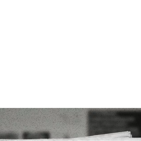
قتصاد
مجتمع
ثقافة
ملفات
معمقة
بودكاست
 حربًا شاملة مع “إسرائيل”؟