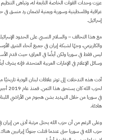
عززت وحدات القوات الخاصة التابعة له، وتباهى التنظيم ب
عراقية وفلسطينية وسورية ويمنية لضمان رد منسق في حال
إسرائيل.
مع هذا التحالف – والسلام النسبي على الحدود الإسرائيلي
والكاريزمي، وجهًا لشبكة إيران في جميع أنحاء الشرق الأوسط
ليس فقط في سوريا ولكن أيضًا في العراق؛ حيث قدم الأس
وسائل الإعلام في الإمارات العربية المتحدة، فإنه يشرف أي
أدت هذه التدخلات إلى توتر علاقات لبنان الودية تاريخيًا 
لحزب الل
في سوريا من خلال التهديد بشن هجوم من الأراضي اللبناني
هادئة.
وعلى الرغم من أن حزب الله يحتل مرتبة أدنى من إيران ف
حزب الله في سوريا حتى عندما قتلت جنودًا إيرانيين هناك، 
لاجتماعات محور المقاومة أيضًا.