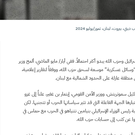
يني، بيروت، لبنان، تموز/يوليو 2024
ئيل وحزب الله يبدو أكثر احتمالاً. ففي أيار/ مايو الماضي، ألمح وزير
“وسائل عسكرية” موسعة لسحق حزب الله، ووفقاً لتقارير إعلامية،
طقة عازلة على الحدود الشمالية مع لبنان.
ئيل سموتريتش، ووزير الأمن القومي، إيتمار بن غفير، علناً إلى غزو
تبارها الجهة الفاعلة التي قد تثير سياساتها الحرب أو تتجنبها.
لكن
ة رئيس الوزراء الإسرائيلي بنيامين نتنياهو في الحرب مع حماس في
ا عن كثب إلى حسابات حزب الله.