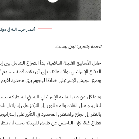
أنصار حزب الله في موكب د
ترجمة وتحرير: نون بوست
خلال الأسابيع القليلة الماضية، بدأ الصراع الشامل بين إسرا
الدفاع الإسرائيلي يوآف غالانت إلى أن بلاده قد تستخدم 
وضع الجيش الإسرائيلي خططًا لهجوم بري محدود لفرض من
ودعا كل من وزير المالية الإسرائيلي اليميني المتطرف، بتسل
لبنان. ويميل القادة والمحللون إلى التركيز على إسرائيل باع
بالنظر إلى نجاح واشنطن المحدود في التأثير على إستراتيجي
قطاع غزة، فإن الباحثين عن طريق للتهدئة يجب أن ينظرو