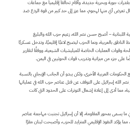
قدرات جوية وبحرية جديدة، وأقام تحالفاً إقليمياً مع جماعات
 تعرض أي منها لهجوم، مما عزز إلى حد كبير من قوة الردع ضد
ة اللبنانية – أصبح حسن نصر الله، زعيم حزب الله والبليغ
 الناطق بالعربية، ونما الحزب ليصبح لاعبًا إقليميًا، وتدخل عسكريًا
لحة وقوات العمليات الخاصة للميليشيات الشيعية،
ووفقًا لتقارير
ضًا على جزء من ميزانية وتدريب قوات الحوثيين في اليمن.
مع الحكومات العربية الأخرى، ولكن يبدو أن الجانب الإيجابي بالنسبة
ه كان يستحق هذا الثمن. فمنذ عام 2019 أجبر نصر الله إسرائيل على التوقف عن قتل عناصر حزب الله في عملياتها
ة، مما أدى إلى إعادة إشعال التوترات على الحدود التي كانت
ي ما يسمى بمحور المقاومة، إلا أن إسرائيل تجنبت مهاجمة عناصر
مما يؤكد النفوذ الإقليمي المتزايد للحزب، وأصبحت لبنان مقرًا