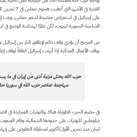
يواجه حزب الله معضلة تحد من خياراته؛ فمن ناحية عليه
القدرة في الأش
على إسرائيل في استعراض منضبط لدعم حماس، وردت إسرائي
الضاحية الجنوبية لبيروت، لكن نظرًا لهشاشة الوضع في لبن
من المرجح أن يؤدي وقف دائم لإطلاق النار بين إسرائيل و
بوقف الأعمال العدائية إذا أبرمت إسرائيل اتفاقاً لوقف إط
حزب الله يحتل مرتبة أدنى من إيران في ما يس
مهاجمة عناصر حزب الله في سوريا حتى 
في خضم الحرب الطويلة هناك والتوترات المتزايدة في الض
دبلوماسي للتوترات على حدودها الشمالية، وقام المبعو
لبنان منذ تشرين الأول/أكتوبر لمحاولة التفاوض على إنهاء