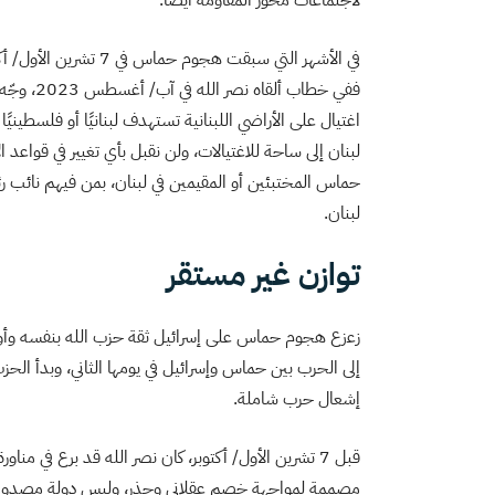
في الأشهر التي سبقت هج
ففي خطاب 
اغتيال على الأراضي اللبنانية تستهدف لبنانيًا أو فلسطينيً
لبنان إلى ساحة للاغتيالات، ولن نقبل بأي تغيير في قواعد ا
حماس المختبئين أو المقيمين في لبنان، بمن فيهم نائب 
لبنان.
توازن غير مستقر
زعزع هجوم حماس على إسرائيل ثقة حزب الله بنفسه وأوقع
إلى الحرب بين حماس وإسرائيل في يومها الثاني، وبدأ ا
إشعال حرب شاملة.
قبل 7 تشرين الأول/ أكتوبر، كان نصر الله قد برع في 
مصممة لمواجهة خصم عقلاني وحذر، وليس دولة مصدومة ي