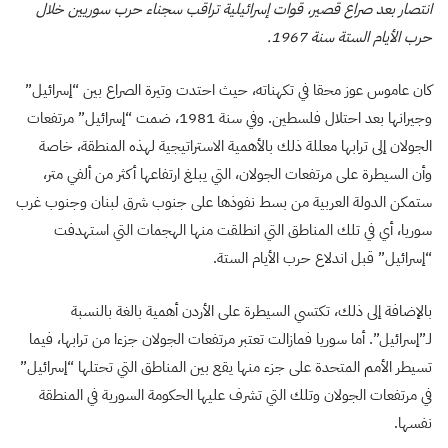
انتصار بعد صراع قصير، قوات إسرائيلية تراقب سجناء حرب سوريين خلال
حرب الأيام الستة سنة 1967.
كان عاموس عوز محقا في تكهناته، حيث احتدت وتيرة الصراع بين “إسرائيل”
وجيرانها بعد احتلال فلسطين. وفي سنة 1981، ضمت “إسرائيل” مرتفعات
الجولان إلى ترابها معللة ذلك بالأهمية الاستراتيجية لهذه المنطقة، خاصة
وأن السيطرة على مرتفعات الجولان، التي يبلغ ارتفاعها أكثر من ألفي متر،
ستمكن الدولة العربية من بسط نفوذها على جنوب شرق لبنان وجنوب غرب
سوريا، أي في تلك المناطق التي انطلقت منها الهجمات التي استهدفت
“إسرائيل” قبل اندلاع حرب الأيام الستة.
بالإضافة إلى ذلك، تكتسي السيطرة على الأردن أهمية بالغة بالنسبة
لـ”إسرائيل”. أما سوريا فمازالت تعتبر مرتفعات الجولان جزءا من ترابها، فيما
تسيطر الأمم المتحدة على جزء منها يقع بين المناطق التي تحتلها “إسرائيل”
في مرتفعات الجولان وتلك التي تشرف عليها الحكومة السورية في المنطقة
نفسها.