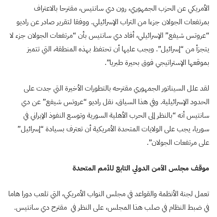
الأمريكي عن الحزب الجمهوري، رون دي سانتيس، مقترحا بالاعتراف
بمرتفعات الجولان جزءا من التراب الإسرائيلي. ووفقا لتقرير صادر عن راديو
“عروتس شيفع” الإسرائيلي، أفاد دي سانتيس بأن “مرتفعات الجولان جزء لا
يتجزأ من “إسرائيل”. ويجب عليها أن تحتفظ بهذه المنطقة، التي تتميز
بموقعها الإستراتيجي فوق بحيرة طبريا”
.
لقد علل السيناتور الجمهوري مقترحه بالتطورات الأخيرة التي جدت على
الحدود الإسرائيلية. وفي هذا السياق، نقل راديو “عروتس شيفع” عن دي
سانتيس أنه “بالنظر إلى الحرب الأهلية السورية وتوسع النفوذ الإيراني في
سوريا، يجب على الولايات المتحدة الأمريكية أن تعترف بسيادة “إسرائيل”
على مرتفعات الجولان”.
موقف مجلس الأمن الدولي التابع للأمم المتحدة
تعمل لجنة الأنظمة والقواعد في مجلس النواب الأمريكي، التي تلعب دورا هاما
في ضبط النظام في صلب هذا المجلس، على النظر في مقترح دي سانتيس.