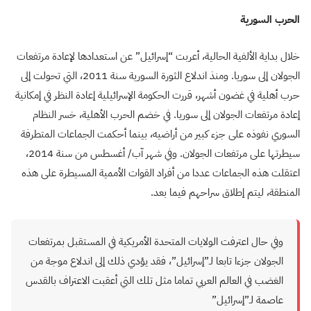
الحرب السورية
خلال بداية الألفية الحالية، أعربت “إسرائيل” عن استعدادها لإعادة مرتفعات
الجولان إلى سوريا. ومنذ اندلاع الثورة السورية سنة 2011، التي تحولت إلى
حرب أهلية في غضون أشهر، قررت الحكومة الإسرائيلية إعادة النظر في إمكانية
إعادة مرتفعات الجولان إلى سوريا. في خضم الحرب الأهلية، خسر النظام
السوري نفوذه على جزء كبير من أراضيه، بينما أحكمت الجماعات المتطرفة
سيطرتها على مرتفعات الجولان. وفي شهر آب/ أغسطس من سنة 2014،
اعتقلت هذه الجماعات عددا من أفراد القوات الأممية المسيطرة على هذه
المنطقة، ليتم إطلاق سراحهم فيما بعد.
وفي حال اعترفت الولايات المتحدة الأمريكية في المستقبل بمرتفعات
الجولان جزءا تابعا لـ”إسرائيل”، فقد يؤدي ذلك إلى اندلاع موجة من
الغضب في العالم العربي تماما مثل تلك التي أعقبت الاعتراف بالقدس
عاصمة لـ”إسرائيل”