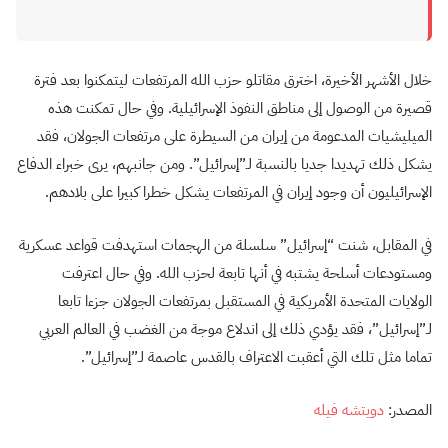
خلال الأشهر الأخيرة، اخترق مقاتلو حزب الله المرتفعات ليتمكنوا بعد فترة
قصيرة من الوصول إلى مناطق النفوذ الإسرائيلية. وفي حال تمكنت هذه
الميليشيات المدعومة من إيران من السيطرة على مرتفعات الجولان، فقد
يشكل ذلك تهديدا جديا بالنسبة لـ”إسرائيل”. ومن جانبهم، يرى خبراء الدفاع
الإسرائيليون أن وجود إيران في المرتفعات يشكل خطرا كبيرا على بلادهم.
في المقابل، شنت “إسرائيل” سلسلة من الهجمات استهدفت قواعد عسكرية
ومستودعات أسلحة يشتبه في أنها تابعة لحزب الله. وفي حال اعترفت
الولايات المتحدة الأمريكية في المستقبل بمرتفعات الجولان جزءا تابعا
لـ”إسرائيل”، فقد يؤدي ذلك إلى اندلاع موجة من الغضب في العالم العربي
تماما مثل تلك التي أعقبت الاعتراف بالقدس عاصمة لـ”إسرائيل”.
المصدر:
دويتشه فيله