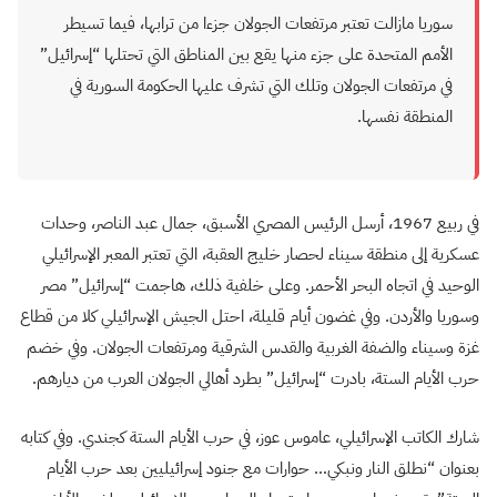
سوريا مازالت تعتبر مرتفعات الجولان جزءا من ترابها، فيما تسيطر
الأمم المتحدة على جزء منها يقع بين المناطق التي تحتلها “إسرائيل”
في مرتفعات الجولان وتلك التي تشرف عليها الحكومة السورية في
المنطقة نفسها.
في ربيع 1967، أرسل الرئيس المصري الأسبق، جمال عبد الناصر، وحدات
عسكرية إلى منطقة سيناء لحصار خليج العقبة، التي تعتبر المعبر الإسرائيلي
الوحيد في اتجاه البحر الأحمر. وعلى خلفية ذلك، هاجمت “إسرائيل” مصر
وسوريا والأردن. وفي غضون أيام قليلة، احتل الجيش الإسرائيلي كلا من قطاع
غزة وسيناء والضفة الغربية والقدس الشرقية ومرتفعات الجولان. وفي خضم
حرب الأيام الستة، بادرت “إسرائيل” بطرد أهالي الجولان العرب من ديارهم.
شارك الكاتب الإسرائيلي، عاموس عوز، في حرب الأيام الستة كجندي. وفي كتابه
بعنوان “نطلق النار ونبكي… حوارات مع جنود إسرائيليين بعد حرب الأيام