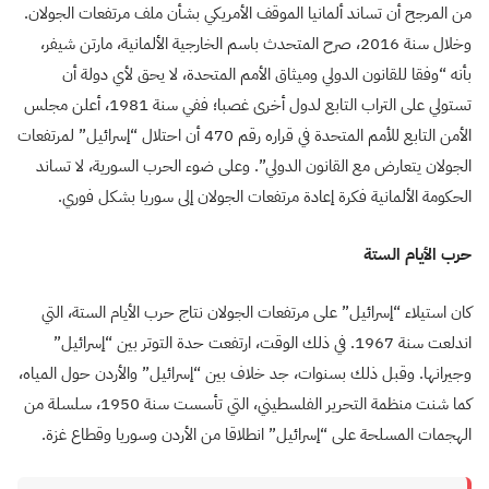
من المرجح أن تساند ألمانيا الموقف الأمريكي بشأن ملف مرتفعات الجولان.
وخلال سنة 2016، صرح المتحدث باسم الخارجية الألمانية، مارتن شيفر،
بأنه “وفقا للقانون الدولي وميثاق الأمم المتحدة، لا يحق لأي دولة أن
تستولي على التراب التابع لدول أخرى غصبا؛ ففي سنة 1981، أعلن مجلس
الأمن التابع للأمم المتحدة في قراره رقم 470 أن احتلال “إسرائيل” لمرتفعات
الجولان يتعارض مع القانون الدولي”. وعلى ضوء الحرب السورية، لا تساند
الحكومة الألمانية فكرة إعادة مرتفعات الجولان إلى سوريا بشكل فوري.
حرب الأيام الستة
كان استيلاء “إسرائيل” على مرتفعات الجولان نتاج حرب الأيام الستة، التي
اندلعت سنة 1967. في ذلك الوقت، ارتفعت حدة التوتر بين “إسرائيل”
وجيرانها. وقبل ذلك بسنوات، جد خلاف بين “إسرائيل” والأردن حول المياه،
كما شنت منظمة التحرير الفلسطيني، التي تأسست سنة 1950، سلسلة من
الهجمات المسلحة على “إسرائيل” انطلاقا من الأردن وسوريا وقطاع غزة.