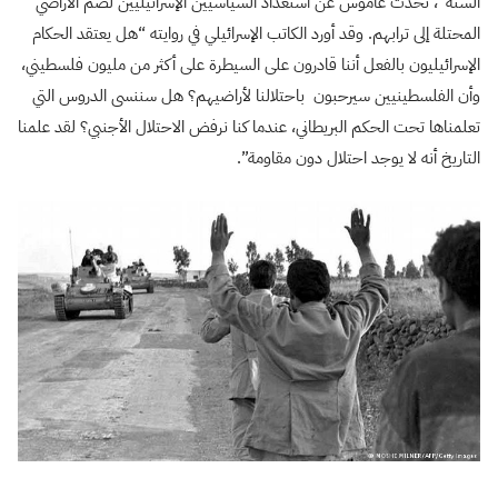
الستة”، تحدث عاموس عن استعداد السياسيين الإسرائيليين لضم الأراضي
المحتلة إلى ترابهم. وقد أورد الكاتب الإسرائيلي في روايته “هل يعتقد الحكام
الإسرائيليون بالفعل أننا قادرون على السيطرة على أكثر من مليون فلسطيني،
وأن الفلسطينيين سيرحبون باحتلالنا لأراضيهم؟ هل سننسى الدروس التي
تعلمناها تحت الحكم البريطاني، عندما كنا نرفض الاحتلال الأجنبي؟ لقد علمنا
التاريخ أنه لا يوجد احتلال دون مقاومة”.