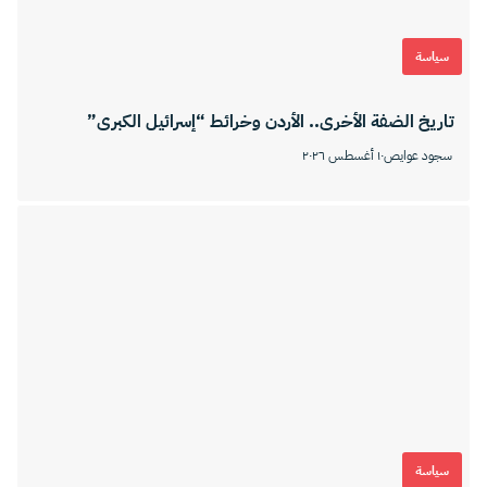
سياسة
تاريخ الضفة الأخرى.. الأردن وخرائط “إسرائيل الكبرى”
سجود عوايص
١٠ أغسطس ٢٠٢٦
سياسة