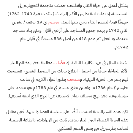
بشكل أعمق عن حياة التتار، وانطلقت حملات متجددة لتحويلهم إلى
المسيحية، إذ بذلت ابنة بطرس الأكبر إليزابيث (حكمت فترة 1740-1762)
جهودًا قوية لتنصير التتار، ومن بينها إصدار
مرسوم
في 19 نوفمبر/ تشرين
الثاني 1742م بهدم جميع المساجد على أراضي قازان ومنع بناء مساجد
جديدة، وبالفعل تم هدم 418 من أصل 536 مسجدًا في قازان عام
1742م.
اختلف الحال في عهد يكاترينا الثانية، إذ
فضّلت
معالجة بعض مظالم التتار
الأكثر إلحاحًا، خوفًا من احتمال اندلاع نوبات من السخط الشعبي، فسمحت
لهم بقدر من الحرية الدينية، و
سمحت
بطبع القرآن الكريم في سانت
بطرسبرغ عام 1786م، وتعيين مفتي مسلم في عام 1788م هو محمد جان
خوساينوف، وهو نهج مختلف تمام الاختلاف عن النهج الذي اتبعه أسلافها.
لكن هذه الاستراتيجية اعتمدت أيضًا على سياسة العصا والجزرة، ففي مقابل
هذه الحرية الدينية، التزم التتار بتدفق ثابت من الإيرادات، والطاعة الرسمية
لسانت بطرسبرغ، مع بعض الدعم العسكري.