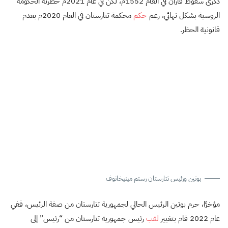
ذكرى سقوط قازان في العام 1552م، لكن في عام 2021م حظرته الحكومة
الروسية بشكل نهائي، رغم
حكم
محكمة تتارستان في العام 2020م بعدم
قانونية الحظر.
بوتين ورئيس تتارستان رستم مينيخانوف
مؤخرًا، حرم بوتين الرئيس الحالي لجمهورية تتارستان من صفة الرئيس، ففي
عام 2022 قام بتغيير
لقب
رئيس جمهورية تتارستان من “رئيس” إلى