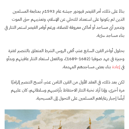
بناءً على ذلك، أمر القيصر فيودور جيشه عام 1593م بمتابعة المسلمين
الذين لم يكونوا على استعداد للتخلي عن الإسلام، وتعذيبهم حتى الموت
وتدمير أي مساجد أو أماكن معروفة للصلاة، ورغم أوامر القيصر استمر التتار في
بناء مساجد سرّية.
بحلول أواخر القرن السابع عشر، ألغى الروس الشرط المتعلق بالتنصير لفترة
وجيزة في عهد صوفيا (1682-1689)، وبالفعل استعاد التتار عافيتهم وبدأو
في
إعادة
بناء بعض مساجدهم المهدمة.
لكن بعد ذلك، في العقد الأول من القرن الثامن عشر، أصبح التنصير إلزاميًا
مرة أخرى، وإذا أراد نخبة التتار الاحتفاظ بأراضيهم وسلطاتهم، كان عليهم
أيضًا إجبار رعاياهم المسلمين على التحول إلى المسيحية.