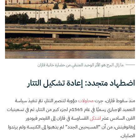
ما زال البرج هو الأثر الوحيد المتبقي من حضارة خانية قازان
اضطهاد متجدد: إعادة تشكيل التتار
منذ سقوط قازان، جرت
محاولات
دؤوبة لتنصير التتار، تمّ تنفيذ سياسة
التعميد الإجباري رسميًا في عام 1565م لجزء كبير من التتار، ثم في تسعينيات
القرن السادس عشر
اشتكى
القساوسة في قازان إلى القيصر فيودور
إيفانوفيتش، من أن “المسيحيين الجدد” لم يذهبوا إلى الكنيسة ولم يرتدوا
الصلبان.