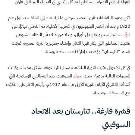
الفولغا)، وتم الاعتراف بسلطتها بشكل رئيسي في الأحياء التترية في قازان.
لكن وعود البلاشفة بتقرير المصير سرعان ما تراجعت إلى الخلف، بحلول عام
1920م بعد أن انتصر الشيوعيون في الحرب الأهلية، تم التخلي نهائيًا عن
تبنّي
ستالين لجمهورية إيدل-أورال، وبدلًا من ذلك قرر النظام الشيوعي
تفتيت المناطق التي يكثر فيها التتار، وإنشاء جمهورية تترية صغيرة، عُرفت
باسم “تتارستان” ووُضعت إداريًا تحت سلطة روسيا.
في كل الأحوال غيّرت الثورة البلشفية مسار تتار الفولغا بشكل مميت، وكانت
السنوات التالية مرعبة، حيث
تحرك
السوفيت ضد المجالس الإسلامية التي
أنشأها التتار في الأيام الثورية الأولى من عام 1917م، وأرغم التتار على التكيُّف
مع النسخة السوفيتية.
قشرة فارغة.. تتارستان بعد الاتحاد
السوفيتي