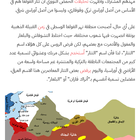
مهدهم المشترك، وأظهرت
تحليلات
الحمض النووي أن تتار الفولغا هم في
الأساس من أصل أوراسي تركي وقوقازي، وليسوا من أصل أوراسي شرقي.
على أي حال، أصبحت منطقة نهر الفولغا الوسطى في
زمن
القبيلة الذهبية
بوتقة انصهرت فيها شعوب مختلفة، حيث اختلط التشوفاش والبلغار
والمغول والأدمرت مع بعضهم، لكن فرض الروس على كل هؤلاء اسم
“التتار”،
لذا فأن اسم “التتار”
اُستخدم
بشكل مربك وعشوائي لتسمية عدد
كبير من المجتمعات الناطقة بالتركية والمنتشرة عبر مساحة واسعة من
الأراضي في أوراسيا، واليوم
يرفض
بعض التتار المعاصرين هذا الاسم العرقي،
مفضلين تسمية أنفسهم بـ“أتراك قازان” أو “البلغار”.