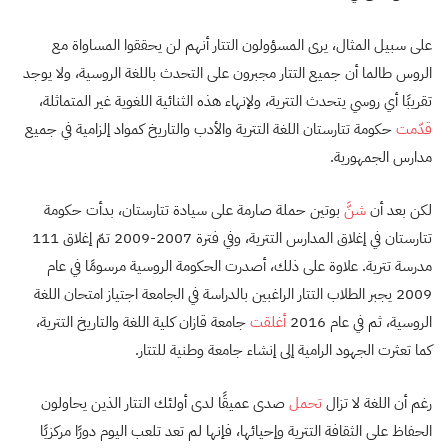
على سبيل المثال، يرى المسؤولون التتار أنهم لن يحققوا المساواة مع
الروس طالما أن جميع التتار مجبرون على التحدث باللغة الروسية، ولا يوجد
تقريبًا أي روسي يتحدث التترية، ولإنهاء هذه الثنائية اللغوية غير المتماثلة،
قدّمت
حكومة تتارستان اللغة التترية والأدب والتاريخ كمواد إلزامية في جميع
مدارس الجمهورية.
لكن بعد أن
شنَّ
بوتين حملة صارمة على سيادة تتارستان، بدأت حكومة
تتارستان في إغلاق المدارس التترية، وفي فترة 2007-2009 تمّ إغلاق 111
مدرسة تترية. علاوة على ذلك، أصدرت الحكومة الروسية مرسومًا في عام
2009 يجبر الطلاب التتار الراغبين بالدراسة في الجامعة اجتياز امتحان اللغة
الروسية، ثم في عام 2016
أغلقت
جامعة قازان كلية اللغة والتاريخ التترية،
كما تعثرت الجهود الرامية إلى إنشاء جامعة وطنية للتتار.
رغم أن اللغة لا تزال
تحمل
صدى عميقًا لدى أولئك التتار الذين يحاولون
الحفاظ على الثقافة التترية وإحيائها، فإنها لم تعد تلعب اليوم دورًا مركزيًا