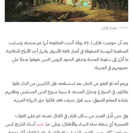
حصار قازان
بعد أن حوصرت قازان لـ 41 يومًا، أثبتت المقاومة أنها غير مجدية، وتسبّبت
المدفعية الروسية المتفوقة في أضرار بالغة للأسوار، وانهار أحد الأبراج الدفاعية،
ما أدّى إلى سقوط المدينة وتدفق الجنود الروس الذين تفوقوا عدديًا على
خصومهم في المدينة.
ورغم أنه تمّ العفو عن الخان بعد استسلامه، فإن الكثيرين من التتار ظلوا
يقاتلون في الشوارع ومنازل المدينة، لا سيما شيوخ الدين المسلمين وطلابهم
بقيادة المعلم الصوفي، سيد قول شريف، فقد قاتلوا حتى النهاية المريرة.
وفي حين قُتل العديد من سكان قازان في القتال نفسه، لم تظهر القوات
القيصرية أي شفقة تجاه النساء والأطفال، وعلى حدّ
تعبير
أستاذ التاريخ كيس
بوتربلوم: “كان جيش القيصر الذي استباح قازان في عام 1552م أكثر دموية