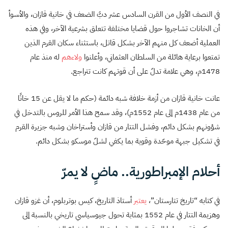
في النصف الأول من القرن السادس عشر دبَّ الضعف في خانية قازان، والأسوأ
أن الخانات تشاجروا حول قضايا مختلفة تتعلق بشرعية الآخر، وفي هذه
العملية أضعف كل منهم الآخر بشكل قاتل، باستثناء سكان القرم الذين
تمتعوا برعاية هائلة من السلطان العثماني، وأعلنوا
ولاءهم
له منذ عام
1478م، وهي علامة تدلّ على أن قوتهم كانت تتراجع.
عانت خانية قازان من أزمة خلافة شبه دائمة (حكم ما لا يقل عن 15 خانًا
من عام 1438م إلى عام 1552م)، وقد سمح هذا الأمر للروس بالتدخل في
شؤونهم بشكل دائم، وفشل التتار من قازان وأستراخان وشبه جزيرة القرم
في تشكيل جبهة موحّدة وقوية بما يكفي لشلّ موسكو بشكل دائم.
أحلام الإمبراطورية.. ماضٍ لا يمرّ
في كتابه “تاريخ تتارستان”،
يعتبر
أستاذ التاريخ، كيس بوتربلوم، أن غزو قازان
وهزيمة التتار في عام 1552 بمثابة تحول جيوسياسي تاريخي بالنسبة إلى