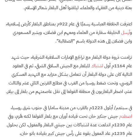
بعثة دينية من الفقهاء والعلماء، ليلقنوا أهل البلغار شعائر الإسلام.
اعترفت الخلافة العباسية رسميًا في عام 922م بمناطق البلغار كأرض إسلامية،
و
أرسل
الخليفة سفارة من العلماء ومعهم ابن فضلان، ويشير المسعودي
وابن فضلان إلى هذه الدولة باسم “الصقالبة”.
تزامنت ذروة دولة البلغار مع تراجُع الإمارات السلافية الشرقية، حيث شهد
عام 1164م أول
اشتباك
للبلغار مع الجيش السلافي الشرقي، ثم في العقود
التالية كان على دولة البلغار أن تتعامل بشكل متزايد مع التهديد العسكري
الروسي، وتحت ضغط روسيا من الغرب في مطلع القرنين الثاني عشر والثالث
عشر، اضطر البلغاريون في منطقة الفولغا إلى نقل عاصمتهم من بلغار إلى بيلار.
في سبتمبر/ أيلول 1223م بالقرب من مدينة سامارا في جنوب شرق روسيا،
اصطدم
جيش جنكيز خان تحت قيادة أوران مع بلغار الفولغا لكنه هُزم، وفي
عام 1230م اندلعت عدة اشتباكات بين جيشي البلغار والمغول، لكن بحلول
عام 1235م عاد المغول بقوة على رأس جيش كبير بقيادة باتو خان،