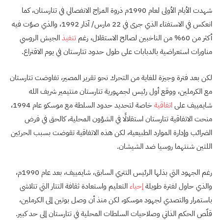
شهدت الأيام الأولى لعام 1990م ذروة المزاج الانفصالي في تتارستان، كما
انعكس في الاستفتاء الذي جرى في 22 مارس/ آذار 1992، والذي صوّت فيه
أكثر من 60% من الناخبين لصالح الاستقلال، رغم
تنفيذ
الجيش الروسي
مناورات استعراضية بالدبابات على طول حدود تتارستان في يوم الاقتراع.
لكن بعد فترة وجيزة للغاية من التحرك نحو تقرير المصير، تفاوضت تتارستان
مع الكرملين، ووقع أول رئيس لجمهورية تتارستان منتيمير شريف الله
شايمييف على
اتفاقية
خاصة لتحديد حدود السلطة مع موسكو عام 1994،
منحت الاتفاقية تتارستان استقلالًا في الشؤون المحلية، كالحق في فرض
الضرائب وإدارة الموارد الطبيعية، لكن هذه الاتفاقية تقوضت بسبب الحربَين
اللتين شنتهما روسيا ضد الشيشان.
رغم الجهود التي بذلها الرئيس التتري السابق، شايمييف، بعد عام 1990م،
والذي حاول لفترة طويلة
إحياء
التعليم واستعادة ثقافة التتار التي تتلاشى
باستمرار والتصدي لجهود موسكو، لكن منذ أن وصل بوتين إلى الكرملين،
قلّص الحكم الذاتي وصلاحيات السلطات المحلية في تتارستان إلى حد كبير.