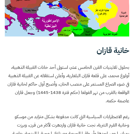
خانية قازان
بحلول ثلاثينيات القرن الخامس عشر، استولى أحد خانات القبيلة الذهبية،
أولوغ محمد، على قلعة قازان البلغارية، وأعلن استقلاله عن القبيلة الذهبية
في ضوء الصراع المستمر على منصب الخان، وأصبح أول حاكم لخانية قازان
الواقعة بالقرب من نهر الفولغا (حكم فترة 1438-1445) وجعل قازان
عاصمة حكمه.
رغم الاضطرابات السياسية التي كانت مدفوعة بشكل متزايد من موسكو
وخانية القرم التترية، نجت خانية قازان وازدهرت لأكثر من قرن، وبرزت
بمبانيها ومساجدها وأسواقها الحيوية وصناعاتها وحرفها اليدوية، خاصة