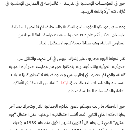
حتى في المؤسسات الإسلامية في تتارستان، فالدراسة في المدارس الإسلامية في
قازان تتم أولًا باللغة الروسية.
ومع سعي موسكو الدؤوب نحو المركزية والسيطرة، تمّ تقليص استقلالية
تتارستان بشكل أكبر عام 2017م، واستبعدت دراسة اللغة التترية من
المدارس العامة، وهو بمثابة ضربة كبيرة لاستقلال التتار.
تتار الفولغا اليوم مجبرون على إشراك الروس في كل شيء، والتنازل عن
حقوقهم العرقية والثقافية، ولم يتمكنوا حتى من ممارسة حقوقهم الدينية
كاملة، والتي تمّ حصرها في إطار رسمي وحدود ضيقة لا تتجاوز كثيرًا عتبات
المساجد والمناسبات الدينية، فحتى
ارتداء
“الملابس الدينية” في الأماكن
العامة والمؤسسات التعليمية محظور.
حتى اللحظة، ما زالت موسكو تقمع الذاكرة الجماعية للتار وتتحرك ضد آخر
بقايا الحكم الذاتي التتري، فقد ألغت احتفالاتهم الوطنية، مثل احتفال “يوم
الذكرى” الذي كان يقام كل أكتوبر/ تشرين الأول منذ عام 1989م لإحياء