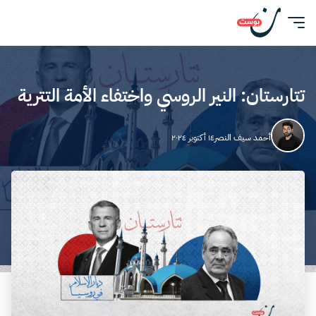
تتارستان: النير الروسي واختفاء الأمة التترية
أحمد سيف النصر
١٤ أكتوبر ٢٠٢٤