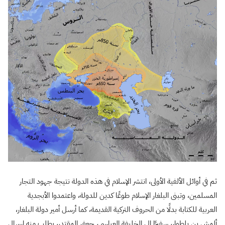
ثم في أوائل الألفية الأولى، انتشر الإسلام في هذه الدولة نتيجة جهود التجار
المسلمين، وتبنى البلغار الإسلام طوعًا كدين للدولة، واعتمدوا الأبجدية
العربية للكتابة بدلًا من الحروف التركية القديمة، كما أرسل أمير دولة البلغار،
ألمش بن يلطوار، سفيرًا إلى الخليفة العباسي، جعفر المقتدر، يطلب منه إرسال