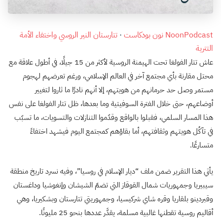
NoonPodcast نون بودكاست
·
تتارستان النير الروسي واختفاء الأمة
التترية
عاش تتار الفولغا تحت الهيمنة الروسية لأكثر من 15 جيلًا، في أطول علاقة مع
محتل مقارنة بأي مجتمع آخر في العالم الإسلامي، ورغم تعرضهم لهجوم
مستمر وصل حد حرمانهم من هويتهم، إلا أنهم نادرًا ما ثاروا لتغيير
أوضاعهم، حتى خلال الفترة السوفيتية وما بعدها، ظل تتار الفولغا على نفس
هذا المسار السلمي، فقبلوا بالواقع وقدّموا التنازلات والتسويات، ما تسبّب
في تآكُل هويتهم وثقافتهم، أما بقاؤهم كمجتمع اليوم فيشهد اختفاءً
متسارعًا.
يأتي هذا التقرير ضمن ملف “ديار الإسلام في روسيا”، وفيه نسرد تاريخ منطقة
سيبيريا وجمهوريات شمال القوقاز التي تضمّ الشيشان وإنغوشيا وداغستان
وقبردينو بلقاريا وقره شاي شركيسيا، وجمهوريتي تتارستان وبشكيريا، وهي
أقاليم روسية تقطنها غالبية مسلمة، يقدَّر عددها بنحو 25 مليونًا.