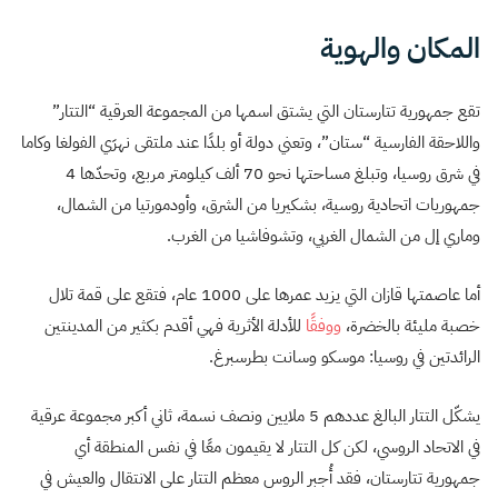
المكان والهوية
تقع جمهورية تتارستان التي يشتق اسمها من المجموعة العرقية “التتار”
واللاحقة الفارسية “ستان”، وتعني دولة أو بلدًا عند ملتقى نهرَي الفولغا وكاما
في شرق روسيا، وتبلغ مساحتها نحو 70 ألف كيلومتر مربع، وتحدّها 4
جمهوريات اتحادية روسية، بشكيريا من الشرق، وأودمورتيا من الشمال،
وماري إل من الشمال الغربي، وتشوفاشيا من الغرب.
أما عاصمتها قازان التي يزيد عمرها على 1000 عام، فتقع على قمة تلال
خصبة مليئة بالخضرة،
ووفقًا
للأدلة الأثرية فهي أقدم بكثير من المدينتين
الرائدتين في روسيا: موسكو وسانت بطرسبرغ.
يشكّل التتار البالغ عددهم 5 ملايين ونصف نسمة، ثاني أكبر مجموعة عرقية
في الاتحاد الروسي، لكن كل التتار لا يقيمون معًا في نفس المنطقة أي
جمهورية تتارستان، فقد أُجبر الروس معظم التتار على الانتقال والعيش في