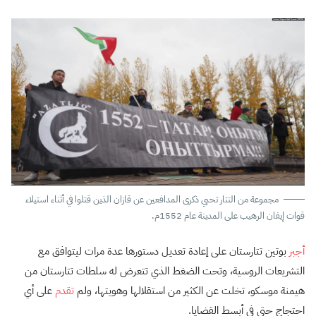
مجموعة من التتار تحيي ذكرى المدافعين عن قازان الذين قتلوا في أثناء استيلاء
قوات إيفان الرهيب على المدينة عام 1552م.
أجبر
بوتين تتارستان على إعادة تعديل دستورها عدة مرات ليتوافق مع
التشريعات الروسية، وتحت الضغط الذي تتعرض له سلطات تتارستان من
هيمنة موسكو، تخلت عن الكثير من استقلالها وهويتها، ولم
تقدم
على أي
احتجاج حتى في أبسط القضايا.