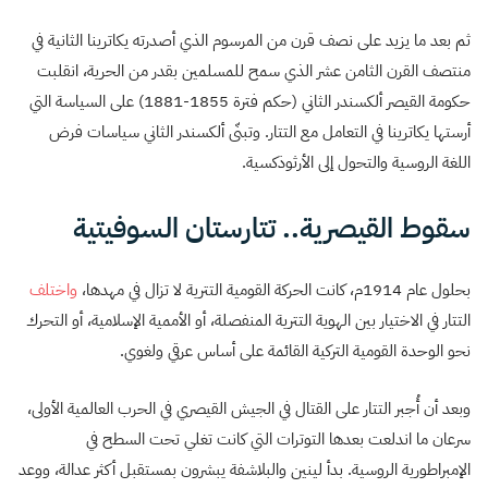
ثم بعد ما يزيد على نصف قرن من المرسوم الذي أصدرته يكاترينا الثانية في
منتصف القرن الثامن عشر الذي سمح للمسلمين بقدر من الحرية، انقلبت
حكومة القيصر ألكسندر الثاني (حكم فترة 1855-1881) على السياسة التي
أرستها يكاترينا في التعامل مع التتار. وتبنّى ألكسندر الثاني سياسات فرض
اللغة الروسية والتحول إلى الأرثوذكسية.
سقوط القيصرية.. تتارستان السوفيتية
بحلول عام 1914م، كانت الحركة القومية التترية لا تزال في مهدها،
واختلف
التتار في الاختيار بين الهوية التترية المنفصلة، أو الأممية الإسلامية، أو التحرك
نحو الوحدة القومية التركية القائمة على أساس عرقي ولغوي.
وبعد أن أُجبر التتار على القتال في الجيش القيصري في الحرب العالمية الأولى،
سرعان ما اندلعت بعدها التوترات التي كانت تغلي تحت السطح في
الإمبراطورية الروسية. بدأ لينين والبلاشفة يبشرون بمستقبل أكثر عدالة، ووعد