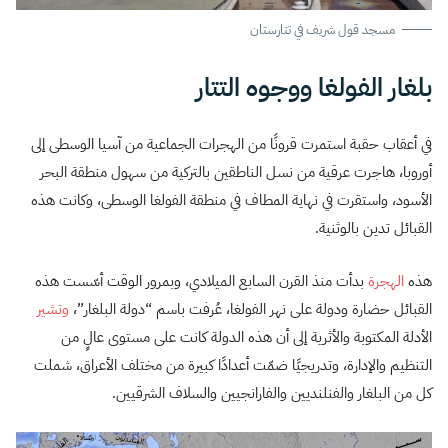
مسجد قول شريف في تتارستان
بلغار الفولغا ووجوه التتار
في أعقاب حقبة استمرت قرونًا من الهجرات الجماعية من آسيا الوسطى إلى
أوروبا، هاجرت عرقية من نسل الناطقين بالتركية من سهول منطقة البحر
الأسود، واستقرت في نهاية المطاف في منطقة الفولغا الوسطى، وكانت هذه
القبائل تدين بالوثنية.
هذه
الهجرة
بدأت منذ القرن السابع الميلادي، وبمرور الوقت أسّست هذه
القبائل حضارة ودولة على نهر الفولغا، عُرفت باسم “دولة البلغار”،
وتشير
الأدلة المكتوبة والأثرية إلى أن هذه الدولة كانت على مستوى عالٍ من
التنظيم والإدارة، وتدريجيًا ضمّت أعدادًا كبيرة من مختلف الأعراق، شملت
كل من البلغار والفنلنديين والفارانجيين والسلاف الشرقيين.