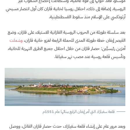
موسكو، فقد حولها إلى قوة عالمية، واستطاعت إخضاع الشعوب غير
الروسية. إضافة إلى ذلك، احتلال روسيا لخانية قازان كان أول انتصار مسيحي
أرثوذكسي على الإسلام منذ سقوط القسطنطينية.
بعد سلسلة طويلة من الحروب الروسية القازانية للاستيلاء على قازان، وضع
القيصر إيفان خطة طويلة المدى للحملة الرابعة لغزو خانية قازان،
وشملت
أمرَين رئيسيَّين: حصار قازان من خلال احتلال جميع الطرق النهرية للخانية،
وتأسيس قلعة روسية عند مصب نهر سفياغا.
قلعة سفيازك التي أمر إيفان الرابع ببنائها عام 1551م
وبعد مرور عام على إنشاء قلعة سفيازك، حدث حصار قازان القاتل، ووصل