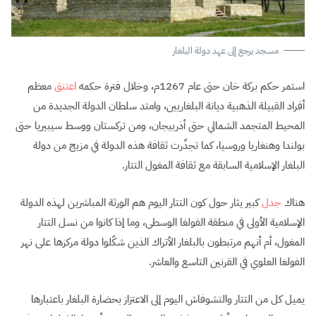
مسجد يرجع إلى عهد دولة البلغار
استمر حكم بركة خان حتى عام 1267م، وخلال فترة حكمه
اعتنق
معظم
أفراد القبيلة الذهبية ديانة البلغاريين، وامتد سلطان الدولة الجديدة من
المحيط المتجمد الشمالي حتى أذربيجان، ومن تركستان ووسط سيبيريا حتى
بولندا وهنغاريا وروسيا، كما تجذّرت ثقافة هذه الدولة في مزيج من دولة
البلغار الإسلامية السابقة مع ثقافة المغول التتار.
هناك
جدل
كبير يثار حول كون التتار اليوم هم الورثة المباشرين لهذه الدولة
الإسلامية الأولى في منطقة الفولغا الوسطى، وما إذا كانوا من نسل التتار
المغول، أم أنهم مرتبطون بالبلغار الأتراك الذين شكّلوا دولة مركزها على نهر
الفولغا العلوي في القرنين التاسع والعاشر.
يميل كل من التتار والتشوفاش اليوم إلى الاعتزاز بحضارة البلغار باعتبارها