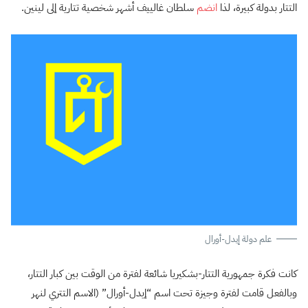
التتار بدولة كبيرة، لذا
انضم
سلطان غالييف أشهر شخصية تتارية إلى لينين.
علم دولة إيدل-أورال
كانت فكرة جمهورية التتار-بشكيريا شائعة لفترة من الوقت بين كبار التتار،
وبالفعل قامت لفترة وجيزة تحت اسم “إيدل-أورال” (الاسم التتري لنهر