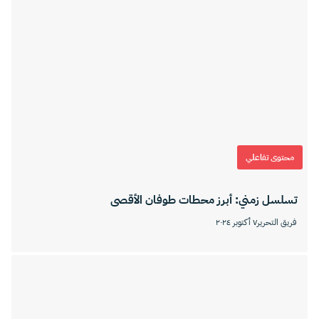
محتوى تفاعلي
تسلسل زمني: أبرز محطات طوفان الأقصى
فريق التحرير
٧ أكتوبر ٢٠٢٤