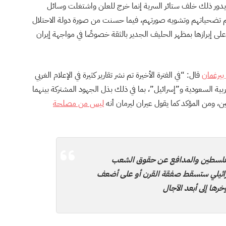
 يدور ذلك خلف ستائر السرية إنما خرج للعلن واشتغلت وسائل
يم تضحياتهم وتشويه صورتهم، فيما حسنت من صورة دولة الاحتلال
لى إبرازها بمظهر الحليف الجدير بالثقة خصوصًا في مواجهة إيران
بيرغمان
قال: “في الفترة الأخيرة تم نشر تقارير كثيرة في الإعلام الغربي
ية السعودية و”إسرائيل”، بما في ذلك بذل الجهود المشتركة بينهما
 ومن المؤكد كما يقول عيران ليرمان أنه
ليس من مصلحة
فلسطين والمدافع عن حقوق الشعب
رائيلي ستسقط صفقة القرن أو على أضعف
رها إلى أبعد الآجال