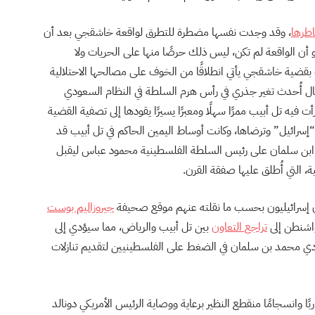
اطرها
، وقد وجدت نفسها مضطرة للتطرق لواقعة خاشقجي بعد أن
لو أن الواقعة لم تكن، ليس ذلك حرصًا منها على الحريات ولا
 بقضية خاشقجي يأتي انطلاقًا من الخوف على مصالحها الاحتلالية
ال أُحدث تغير جذري في رأس هرم السلطة في النظام السعودي
يه تل أبيب ممرًا سهلًا ومعبرًا يسيرًا يقودها إلى تصفية القضية
ا “إسرائيل” وترضاها، وكانت أوساط اليمين الحاكم في تل أبيب قد
ها ابن سلمان على رئيس السلطة الفلسطينية محمود عباس ليقبل
، التي أُطلق عليها صفقة القرن
.
إسرائيليون بحسب ما نقلته عنهم موقع صحيفة
جيروزاليم بوست
واشنطن إلى
تراجع التعاون
بين تل أبيب والرياض، مما سيؤدي إلى
عودي محمد بن سلمان في الضغط على الفلسطينيين لتقديم تنازلات
ربًا وانسجامًا منقطع النظير برعاية ووصاية الرئيس الأمريكي دونالد