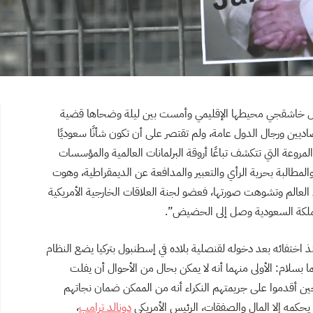
ال خاشقجي محيطها الإقليمي وأمست بين ليلة وضحاها قضية
اديين ورجال الدول عامة، ولم تقتصر على أن تكون شأنًا سعوديًا
 المروعة التي تتكشف تباعًا أروقة البرلمانات العالمية والمؤسسات
لمطالبة بحرية الرأي والتعبير والمدافعة عن الديمقراطية، وهوت
ل العالم وتشوهت صورتها، فعضو لجنة العلاقات الخارجية الأمريكية
لمملكة السعودية وصل إلى الحضيض”.
اختفائه بعد دخوله لقنصلية بلاده في إسطنبول بتركيا يضع النظام
لام: الأولى منهما أنه لا يمكن بحال من الأحوال أن يفلت
ن أقدموا على جريمتهم النكراء أنه من الممكن ضمان نجاتهم
 يحكمه إلا المال والصفقات، الرئيس الأمريكي
دونالد ترامب
،