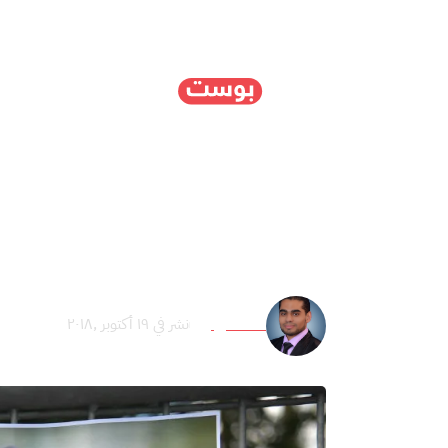
الرئيسية
سياسة
ا
اغتيال بإسطنبول وتبعا
خاشقجي؟
محمد ريان
نشر في ١٩ أكتوبر ,٢٠١٨