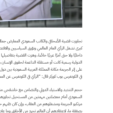
تجاوزت قضية الصَّحافي والكاتب السعودي المعارض جم
كبرى تشغل الرأي العام العالمي وتؤرق السياسيين والاقتص
داخليًا ولا حتى أمرًا عربيًا خاصًا، وهزت القضية بتفاصيلها
الدولية رسمية كانت أو مستقلة الداعمة لحقوق الإنسان وا
على إثر الجريمة مكانة المملكة العربية السعودية بين دو
في الكونغرس بوب كوركر قال: “الرأي في الكونغرس عن ا
حجم التنديد والاستياء الدولي والتضامن مع خاشقجي منذ 
السعودي أمام معضلتين مهمتين من المستحيل تجاوزهما بس
مرتكبو الجريمة ومشغلوهم من العقاب، وإن كان ظنهم حي
بصفقة ما، لاعتقادهم أن العالم تجرد من الأخلاق وما عاد