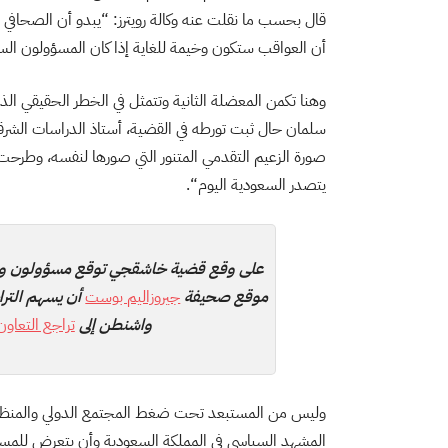
قال بحسب ما نقلت عنه وكالة رويترز: “يبدو أن الصحافي
أن العواقب ستكون وخيمة للغاية إذا كان المسؤولون الس
وهنا تكمن المعضلة الثانية وتتمثل في الخطر الحقيقي ا
سلمان حال ثبت تورطه في القضية، أستاذ الدراسات الشرق
صورة الزعيم التقدمي المتنور التي صورها لنفسه، وطر
يتصدر السعودية اليوم
“
.
على وقع قضية خاشقجي توقع مسؤولون ومع
موقع صحيفة
جيروزاليم بوست
أن يسهم الترا
واشنطن إلى
تراجع التعاون
وليس من المستبعد تحت ضغط المجتمع الدولي والمنظمات 
المشهد السياسي في المملكة السعودية وأن يتعرض للمساء