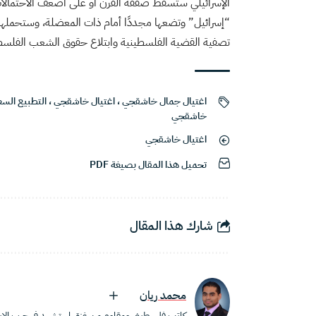
الإسرائيلي ستسقط صفقة القرن أو على أضعف الاحتمالات
“إسرائيل” وتضعها مجددًا أمام ذات المعضلة، وستحملها
تصفية القضية الفلسطينية وابتلاع حقوق الشعب الفلسط
اغتيال جمال خاشقجي
،
اغتيال خاشقجي
،
التطبيع السع
خاشقجي
اغتيال خاشقجي
تحميل هذا المقال بصيغة PDF
شارك هذا المقال
محمد ريان
كاتب فلسطيني ومقاوم من غزة، استشهد في حرب الإبا