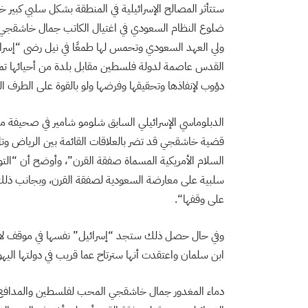
ستتأثر المصالح الإسرائيلية في المنطقة بشكل سلبي كبير خ
ضلوع النظام السعودي في اغتيال الكاتب جمال خاشقجي 
ولي العهد السعودي وتحمس لها طمعًا في نيل رضى “إسرائيل
القدس عاصمة لدولة فلسطين مقابل بلدة من أحيائها تم
دؤوب لإنفاذها وتحقيقها وفرضها ولو بالقوة على الطرف ا
الدبلوماسي الإسرائيلي السابق شلومو شامير في صحيفة م
قضية خاشقجي قد تضر بالعلاقات القائمة بين الرياض وتل
السلام الأمريكية المسماة صفقة القرن”، وأوضح أن “التوت
سلبية على معارضة السعودية لصفقة القرن، وبجانب ذلك قد
على وقفها
“
.
وفي حال حصل ذلك ستجد “إسرائيل” نفسها في موقف لا ت
ابن سلمان واعتقدت أنها سترتاح عما قريب في دولتها اليهو
دماء المغدور جمال خاشقجي المحب لفلسطين والمدافع