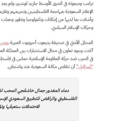
ترامب ومبعوثه في الشرق الأوسط جاريد كوشنير، ولم يعد
الإعلام السعودية بمهاجمة الفلسطينيين وتجريمهم وتقز
وأشادت بما لديها من إمكانات وتكنولوجيا وتطور، وعملت ع
وحركات الإسلام السياسي.
المحلل الأمني في صحيفة يديعوت أحرونوت العبرية
رونين 
أكدت وجود تعاون في مجال الاستخبارات بين المملكة العرب
في الحرب ضد حركة المقاومة الإسلامية حماس في فلسطين،
“إسرائيل”
أن تتقلص مكانة السعودية عند واشنطن.
دماء المغدور جمال خاشقجي المحب ل
الفلسطيني والرافض للتطبيع السعودي الإس
الاحتمالات ستعيقها وتؤخ