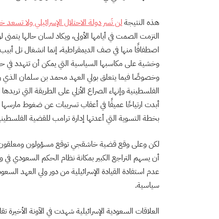
هذه النتيجة
لن تَسر دولة الاحتلال الإسرائيلي ولا تسعد خ
التزمت الصمت في أيامها الأولى، ويكاد لسان حالها يتمنى 
اصطفافًا منها في صف الديمقراطية، إنما انشغال تل أبيب
وخشية على مكاسبها السياسية التي يمكن أن تتهدد في ح
وخصوصًا فيما يتعلق بولي العهد محمد بن سلمان الذي رأت ف
الفلسطينية وإنهاء الصراع الأزلي على الطريقة التي تريده
أبدت ارتياحًا عميقًا في أعقاب تسريبات عن ضغوط مارس
بخطة التسوية التي أعدتها إدارة ترامب للقضية الفلسطينية
لكن وعلى وقع قضية خاشقجي توقع مسؤولون ومعلقون 
أن يسهم التراجع الكبير بمكانة نظام الحكم السعودي في 
عدم استفادة القيادة الإسرائيلية من دور ولي العهد الس
سياسية.
العلاقات السعودية الإسرائيلية شهدت في الآونة الأخيرة تقا