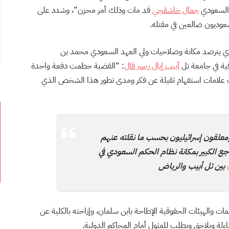
 السعودي
​
جمال خاشقجي
​
قد مات وذلك أمر محزن”، وشدد على
عوديون ضالعين في مقتله.
لذي يترصد مكانة وصلاحيات ولي العهد السعودي محمد بن
ية في جامعة تل
أبيب إيال زيسر قال
: “القضية حطمت دفعة واحدة
حت علامات استفهام ثقيلة عن فكر ومدى تطور هذا الشخص الذي
لقون إسرائيليون بحسب ما نقلته عنهم
جع الكبير بمكانة نظام الحكم السعودي في
بين تل أبيب والرياض
والهيئات الحقوقية الإطاحة بابن سلمان، وإزاحته بالكلية عن
لة ويلاحق ويطلب للمثول أمام المحاكم الدولية.