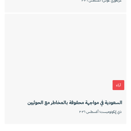
غريغوري غوس
١ أغسطس ٢٠٢٦
آراء
السعودية في مواجهة محفوفة بالمخاطر مع الحوثيين
ذي إيكونوميست
١ أغسطس ٢٠٢٦