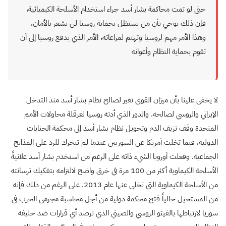
حتى لو تمت محاكمة بشار أسد جراء استخدام الأسلحة الكيميائية،
فإن ذلك يوحي بأن من يستظل بحماية روسيا لن يشعر بالأمان،
وهذا الأمر مهم لروسيا وتهتم لمراعاته، الأمر الذي يدفع روسيا إلى أن
تقوم بحماية النظام وأعوانه
لا يخفى علينا بأن ميزان القوى تغير لصالح نظام بشار أسد منذ التدخل
الإيراني والروسي لصالحه. والدور الذي أدته روسيا لعرقلة محاولات الأمم
المتحدة وقف نزيف الدم وتحويل نظام بشار أسد إلى محكمة الجنايات
الدولية، فيما تخلت أمريكا عن السوريين عندما لم تتحرك للرد على المذابح
الجماعية. وفعلت أوروبا الشيء ذاته على الرغم من استخدم بشار أسد علانيةً
الأسلحة الكيماوية أكثر من 100 مرة في خرق واضح لالتزامه بتفكيك ترسانته
من الأسلحة الكيماوية التي تخلى عنها عام 2013. على الرغم من ذلك فإنه
من المستحيل حالياً فتح محكمة دولية من أجل محاسبة مجرمي الحرب في
سوريا لارتباطها بالفيتو الروسي والصيني الذي ترصد أي قرارات ضد حليفه