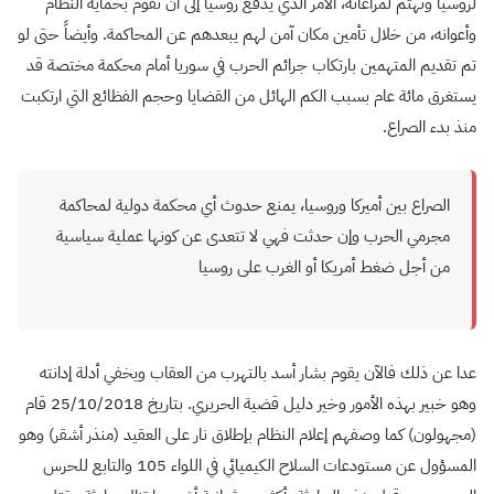
لروسيا وتهتم لمراعاته، الأمر الذي يدفع روسيا إلى أن تقوم بحماية النظام
وأعوانه، من خلال تأمين مكان آمن لهم يبعدهم عن المحاكمة. وأيضاً حتى لو
تم تقديم المتهمين بارتكاب جرائم الحرب في سوريا أمام محكمة مختصة قد
يستغرق مائة عام بسبب الكم الهائل من القضايا وحجم الفظائع التي ارتكبت
منذ بدء الصراع.
الصراع بين أميركا وروسيا، يمنع حدوث أي محكمة دولية لمحاكمة
مجرمي الحرب وإن حدثت فهي لا تتعدى عن كونها عملية سياسية
من أجل ضغط أمريكا أو الغرب على روسيا
عدا عن ذلك فالآن يقوم بشار أسد بالتهرب من العقاب ويخفي أدلة إدانته
وهو خبير بهذه الأمور وخير دليل قضية الحريري. بتاريخ 25/10/2018 قام
(مجهولون) كما وصفهم إعلام النظام بإطلاق نار على العقيد (منذر أشقر) وهو
المسؤول عن مستودعات السلاح الكيميائي في اللواء 105 والتابع للحرس