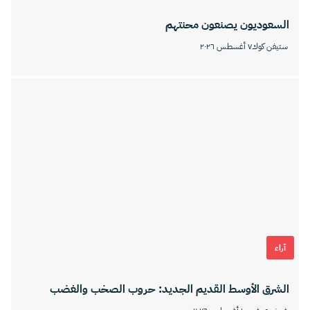
السعوديون يصنعون محنتهم
ستيفن كوك
٧ أغسطس ٢٠٢٦
آراء
الشرق الأوسط القديم الجديد: حروب الصخب والغضب