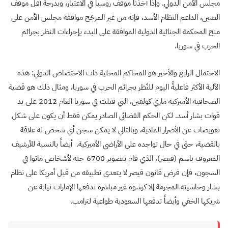
مجلس الأمن الدولي. وإذا أخذنا موقف روسيا في الاعتبار، وبدرجة أقل موقف
الصين، الداعم النظام الأسد، فإنه من غير المرجّح موافقة مجلس الأمن على
منح المحكمة الجنائية الدولية الموافقة على البدء بإجراءات النظر بجرائم
الحرب في سوريا.
الاحتمال الرابع والأخير هو المحاكم المحلية ذات الاختصاص الدولي: هذه
الآلية الأكثر فاعليةً اليوم للنّظر بجرائم الحرب في سوريا، ومثال ذلك هو قضية
الصحافية الأميركية ماري كولفين، التي قتلت في سوريا العام 2012 على يد
قوات بشار أسد. لكن الحكم القضائي الصادر يمكن فقط أن يكون على شكل
تعويضات عن الأضرار المادية، وبالتالي لا يمكن سجن أي شخص له علاقة
بالقضية، حتى في حال تواجده على الأراضي الأميركية. أيضاً بالنسبة للأرشيف
المعروف باسم (قيصر)، الذي قام بتصوير 6700 جثة لأشخاص ماتوا في
السجون، فإن فرض قانون قيصر لا يتعدى تطبيقه من قبل أمريكا على نظام
بشار وحاشيته المجرمة إلا كرشوة غير مباشرة تدفعها الإمارات نيابة عن
شريكها الخفي وأيضاً تدفعها السعودية طواعية لترامب.