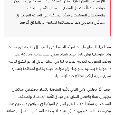
أقرّ مجلس الأمن التابع للأمم المتحدة بإنشاء محكمتين جنائيتين
دوليتين، عملاً بالفصل السابع من ميثاق الأمم المتحدة،
والمحكمتان المختصتان نشأتا للمعاقبة على الجرائم المرتكبة في
سياقين محددين هما يوغوسلافيا السابقة، ورواندا (في أفريقيا)
بعد انتهاء المجازر مارست أمريكا الضغط على الصرب إلى الدرجة التي جعلت
وزير خارجيتها كولن باول يهدد بلغراد بقطع المساعدات الأمريكية عنها،
ووقف المعونات الدولية المقدمة لها من البنك الدولي إذا لم تنصَعْ للرغبة
((الدولية)) بتسليم سلوبودان إلى هولندا حيث يخضع لمحاكمة باعتباره
مجرم حرب، ارتكب فظائع ضد الإنسانية.
حيث أقرّ مجلس الأمن التابع للأمم المتحدة بإنشاء محكمتين جنائيتين
دوليتين، عملاً بالفصل السابع من ميثاق الأمم المتحدة، والمحكمتان
المختصتان نشأتا للمعاقبة على الجرائم المرتكبة في سياقين محددين هما
يوغوسلافيا السابقة، ورواندا (في أفريقيا). وبدأت المحاكم من أجل يوغسلافيا