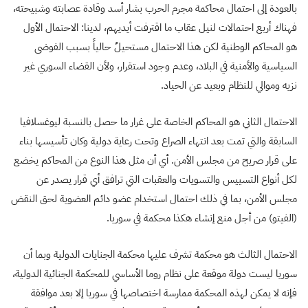
بالعودة إلى احتمال محاكمة مجرم الحرب بشار أسد وقادة عصابته وشبيحته،
فهناك أربع احتمالات لنيل عقاب ما اقترفت أيديهم، لدينا: الاحتمال الأول
هو المحاكم الوطنية لكن هذا الاحتمال مستحيلٌ حالياً بسبب الفوضى
السياسية والأمنية في البلاد، وعدم وجود استقرار، ولأن القضاء السوري غير
نزيه وموالي للنظام وبعيد عن الحياد.
الاحتمال الثاني هو المحاكم الخاصة على غرار ما حصل بالنسبة ليوغسلافيا
السابقة والتي تمت بعد انتهاء الصراع وتحت رعاية دولية وكان تأسيسها بناء
على قرار صريح من مجلس الأمن. أي أن مثل هذا النوع من المحاكم يخضع
لكل أنواع التسييس والتسويات والعقبات التي ترافق أي قرار يصدر عن
مجلس الأمن، بما في ذلك احتمال استخدام عضو دائم العضوية لحق النقض
(الفيتو) من أجل منع إنشاء هكذا محكمة في سوريا.
الاحتمال الثالث هو محكمة تشرف عليها محكمة الجنايات الدولية وبما أن
سوريا ليست دولة موقعة على نظام روما الأساسي للمحكمة الجنائية الدولية،
فإنه لا يمكن لهذه المحكمة ممارسة اختصاصها في سوريا إلا بعد موافقة