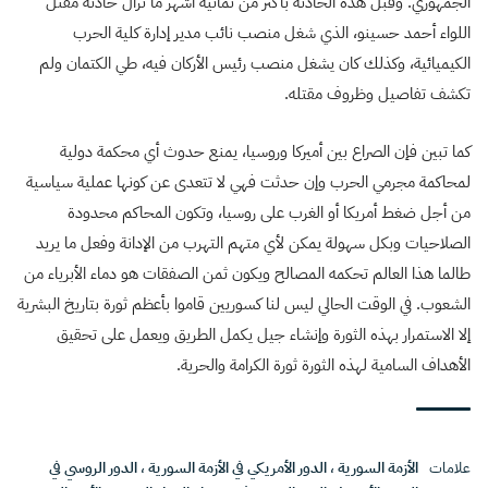
الجمهوري. وقبل هذه الحادثة بأكثر من ثمانية أشهر ما تزال حادثة مقتل
اللواء أحمد حسينو، الذي شغل منصب نائب مدير إدارة كلية الحرب
الكيميائية، وكذلك كان يشغل منصب رئيس الأركان فيه، طي الكتمان ولم
تكشف تفاصيل وظروف مقتله.
كما تبين فإن الصراع بين أميركا وروسيا، يمنع حدوث أي محكمة دولية
لمحاكمة مجرمي الحرب وإن حدثت فهي لا تتعدى عن كونها عملية سياسية
من أجل ضغط أمريكا أو الغرب على روسيا، وتكون المحاكم محدودة
الصلاحيات وبكل سهولة يمكن لأي متهم التهرب من الإدانة وفعل ما يريد
طالما هذا العالم تحكمه المصالح ويكون ثمن الصفقات هو دماء الأبرياء من
الشعوب. في الوقت الحالي ليس لنا كسوريين قاموا بأعظم ثورة بتاريخ البشرية
إلا الاستمرار بهذه الثورة وإنشاء جيل يكمل الطريق ويعمل على تحقيق
الأهداف السامية لهذه الثورة ثورة الكرامة والحرية.
علامات
الأزمة السورية
،
الدور الأمريكي في الأزمة السورية
،
الدور الروسي في