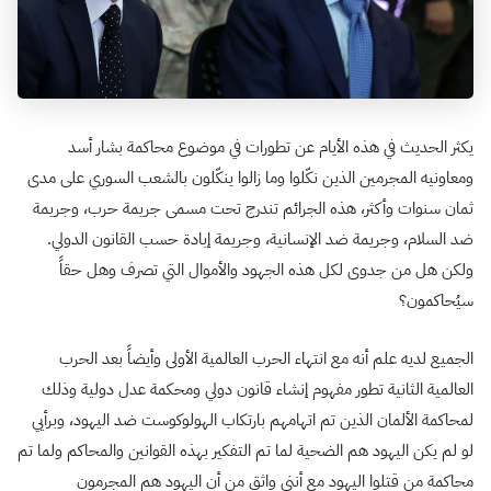
يكثر الحديث في هذه الأيام عن تطورات في موضوع محاكمة بشار أسد
ومعاونيه المجرمين الذين نكّلوا وما زالوا ينكّلون بالشعب السوري على مدى
ثمان سنوات وأكثر، هذه الجرائم تندرج تحت مسمى جريمة حرب، وجريمة
ضد السلام، وجريمة ضد الإنسانية، وجريمة إبادة حسب القانون الدولي.
ولكن هل من جدوى لكل هذه الجهود والأموال التي تصرف وهل حقاً
سيُحاكمون؟
الجميع لديه علم أنه مع انتهاء الحرب العالمية الأولى وأيضاً بعد الحرب
العالمية الثانية تطور مفهوم إنشاء قانون دولي ومحكمة عدل دولية وذلك
لمحاكمة الألمان الذين تم اتهامهم بارتكاب الهولوكوست ضد اليهود، وبرأيي
لو لم يكن اليهود هم الضحية لما تم التفكير بهذه القوانين والمحاكم ولما تم
محاكمة من قتلوا اليهود مع أنني واثق من أن اليهود هم المجرمون