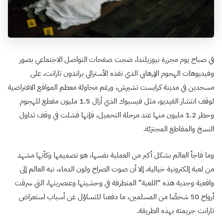
في صباح يوم مجزرة نيوزيلندا، ضجت صفحات التواصل الاجتماعي بصور
وفيديوهات الهجوم الإرهابي الذي نفذه الأسترالي براندون تارانت، على
مسجدين في مدينة كرايست تشيرش، ورغم محاولة معظم المواقع الافتراضية
لوقف انتشار الفيديو، مثل فيسبوك الذي أزال 1.5 مليون مقطع للهجوم
وحظر 1.2 مليون منها عند مرحلة التحميل، فإنها فشلت في وقف تداول
النسخ والمقاطع المجتزئة.
وما فاجأ العالم بشكل أكبر من العملية نفسها، هو تصميمها وكأنها مشهد
من لعبة إلكترونية خيالية، إلا أن صوت الصراخ ولون الدماء، نبه العالم إلى
واقعية وجدية هذه “اللعبة” المتطرفة في وحشيتها وعنصريتها، التي سرقت
أرواح 50 شخصًا من المسلمين، ما دفعنا للتساؤل عن أسباب استعراض
تارانت جريمته بهذه الطريقة.