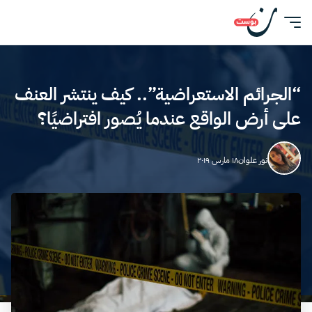
“الجرائم الاستعراضية”.. كيف ينتشر العنف
على أرض الواقع عندما يُصور افتراضيًا؟
نور علوان
١٨ مارس ٢٠١٩