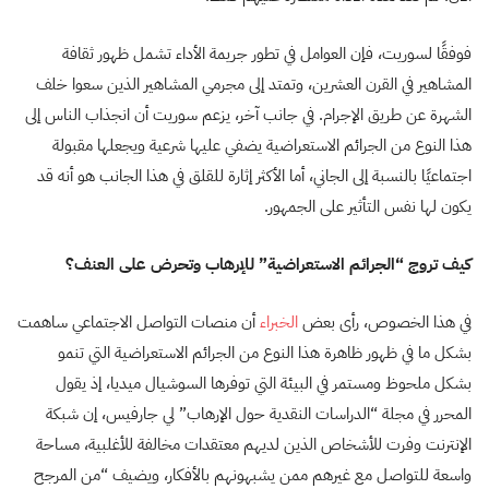
فوفقًا لسوريت، فإن العوامل في تطور جريمة الأداء تشمل ظهور ثقافة
المشاهير في القرن العشرين، وتمتد إلى مجرمي المشاهير الذين سعوا خلف
الشهرة عن طريق الإجرام. في جانب آخر، يزعم سوريت أن انجذاب الناس إلى
هذا النوع من الجرائم الاستعراضية يضفي عليها شرعية ويجعلها مقبولة
اجتماعيًا بالنسبة إلى الجاني، أما الأكثر إثارة للقلق في هذا الجانب هو أنه قد
يكون لها نفس التأثير على الجمهور.
كيف تروج “الجرائم الاستعراضية” للإرهاب وتحرض على العنف؟
في هذا الخصوص، رأى بعض
الخبراء
أن منصات التواصل الاجتماعي ساهمت
بشكل ما في ظهور ظاهرة هذا النوع من الجرائم الاستعراضية التي تنمو
بشكل ملحوظ ومستمر في البيئة التي توفرها السوشيال ميديا، إذ يقول
المحرر في مجلة “الدراسات النقدية حول الإرهاب” لي جارفيس، إن شبكة
الإنترنت وفرت للأشخاص الذين لديهم معتقدات مخالفة للأغلبية، مساحة
واسعة للتواصل مع غيرهم ممن يشبهونهم بالأفكار، ويضيف “من المرجح