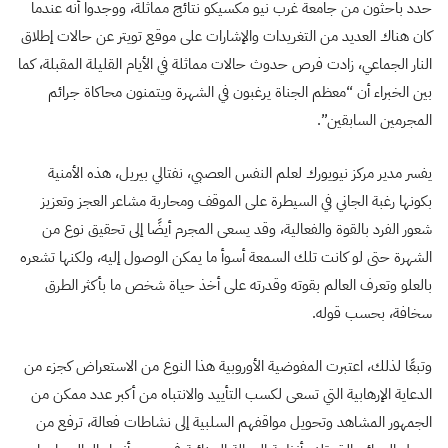
حدد باحثون من جامعة غرب نيو مكسيكو نتائج مماثلة، ووجدوا أنه عندما
كان هناك العديد من التغريدات والإشارات على موقع تويتر عن حالات إطلاق
النار الجماعي، زادت فرص حدوث حالات مماثلة في الأيام القليلة المقبلة، كما
بين الخبراء أن “معظم الجناة يرغبون في الشهرة ويتمنون محاكاة جرائم
المجرمين السابقين”.
يفسر مدير مركز نيويورك لعلم النفس العصبي، نفتالي بيريل، هذه الأمنية
بكونها رغبة الجاني في السيطرة على الموقف ومحاربة مشاعر العجز وتعزيز
شعور الفرد بالقوة والفعالية، وقد يسعى المجرم أيضًا إلى تحقيق نوع من
الشهرة حتى لو كانت تلك السمعة أسوأ ما يمكن الوصول إليه، ولكنها تشعره
بالعلو وتعرف العالم بقوته وقدرته على أخذ حياة شخص ما بأكثر الطرق
سخافة، بحسب قوله.
وتبعًا لذلك، اعتبرت المفوضية الأوروبية هذا النوع من الاستعراض كجزء من
الدعاية الإرهابية التي تسعى لكسب التأييد والانتباه من أكبر عدد ممكن من
الجمهور المشاهد وتحويل مواقفهم السلبية إلى نشاطات فعالة، ترفع من