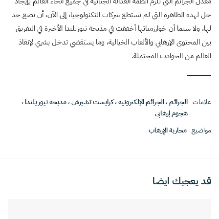
معدل الجرائم التي تلزم أنظمة العدالة الجنائية في جميع أنحاء العالم بإيجاد
حل لهذه الظاهرة التي لم تستطع شركات التكنولوجيا، إلى الآن، أن تضع حد
لها، ولا سيما أن خوارزمياتها أخفقت في مذبحة نيوزيلندا الأخيرة في التفريق
بين المحتوى الإرهابي والألعاب الخيالية، وما يستقضي تدخل بشري لإنقاذ
العالم من الحوادث المحتملة.
علامات
الجرائم
،
الجرائم الإلكترونية
،
كرايست تشيرش
،
مذبحة نيوزيلندا
،
هجوم إرهابي
مواضيع
محاربة الإرهاب
قد يعجبك ايضا