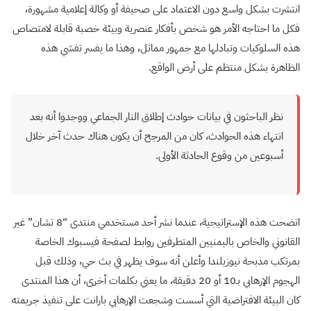
انتشرت بشكل واسع دون الاعتماد على صحيفة أو وكالة إعلامية مشهورة،
فكل ما احتاجه الأمر هو شخص بأفكار عنصرية وبيئة خصبة قابلة لامتصاص
هذه السلوكيات وتبادلها مع جمهور مماثل، وهذا ما يفسر تفشي هذه
الظاهرة بشكل منتظم على أرض الواقع.
نظر الباحثون في بيانات حوادث إطلاق النار الجماعي ووجدوا أنه بعد
انتهاء هذه الحوادث، كان من المرجح أن يكون هناك حدث آخر خلال
أسبوعين من وقوع الحادثة الأولى.
اتضحت هذه الإستراتيجية، عندما نشر أحد مستخدمي منتدى “8 تشان” غير
القانوني والخاص باليمنيين المتطرفين روابط لصفحة فيسبوك الخاصة
بمرتكب مذبحة نيوزيلندا وأعلن أنه سوف يظهر في بث حي، وذلك قبل
الهجوم الإرهابي بـ10 أو 20 دقيقة، ما يعني بكلمات أخرى، أن هذا المنتدى
كان البيئة الافتراضية التي أسست وشجعت الإرهابي بارانت على تنفيذ جريمته