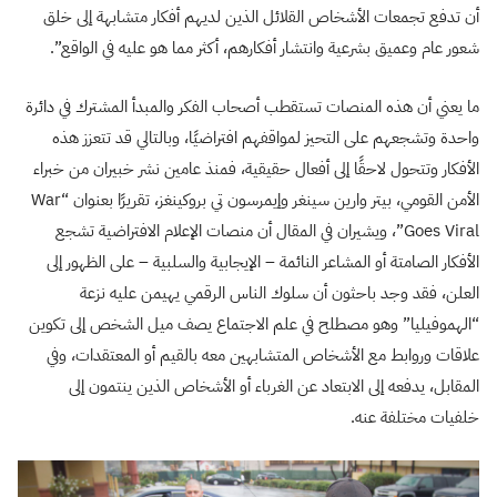
أن تدفع تجمعات الأشخاص القلائل الذين لديهم أفكار متشابهة إلى خلق
شعور عام وعميق بشرعية وانتشار أفكارهم، أكثر مما هو عليه في الواقع”.
ما يعني أن هذه المنصات تستقطب أصحاب الفكر والمبدأ المشترك في دائرة
واحدة وتشجعهم على التحيز لمواقفهم افتراضيًا، وبالتالي قد تتعزز هذه
الأفكار وتتحول لاحقًا إلى أفعال حقيقية، فمنذ عامين نشر خبيران من خبراء
الأمن القومي، بيتر وارين سينغر وإيمرسون تي بروكينغز، تقريرًا بعنوان “War
Goes Viral”، ويشيران في المقال أن منصات الإعلام الافتراضية تشجع
الأفكار الصامتة أو المشاعر النائمة – الإيجابية والسلبية – على الظهور إلى
العلن، فقد وجد باحثون أن سلوك الناس الرقمي يهيمن عليه نزعة
“الهموفيليا” وهو مصطلح في علم الاجتماع يصف ميل الشخص إلى تكوين
علاقات وروابط مع الأشخاص المتشابهين معه بالقيم أو المعتقدات، وفي
المقابل، يدفعه إلى الابتعاد عن الغرباء أو الأشخاص الذين ينتمون إلى
خلفيات مختلفة عنه.