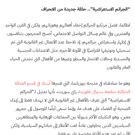
“الجرائم الاستعراضية”.. حلقة جديدة من الانحراف
لطالما، فضل مرتكبو الجرائم إخفاء أفعالهم وهوياتهم، ولكن في القرن الواحد
والعشرين وفي عالم وسائل التواصل الاجتماعي، أصبح المجرمون يتنافسون
في إظهار واستعراض جرائمهم، إذ نلاحظ عدد الأعمال غير القانونية التي تم
تسجيلها وتوثيقها افتراضيًا في الآونة الأخيرة، مثل الاعتداءات الجنسية
والجسدية وحالات الانتحار والسطو وغيرها من الأفعال التي تخدش الحياء
العام والقانون.
وهو ما صادفناه في مذبحة نيوزيلندا، التي فسرها
أستاذ في قسم العدالة
الجنائية بجامعة سنترال فلوريدا
، راي سوريت، بأنها تمثيل لـ”الجرائم
الاستعراضية” التي تعرف بالأفعال غير القانونية التي لا تهدف فقط إلى إيذاء
الضحية أو القضاء على هدف ما، وإنما تسعى أيضًا للوصول إلى جمهور
معين، وهو التكتيك الأكثر شيوعًا بين الجماعات الإرهابية والمتظاهرين
السياسيين الذين يحاولون عادةً لفت الأنظار إلى مبادئهم السياسية، ولكن
الآن، لم تعد هذه الأداة مقتصرة عليهم فقط.