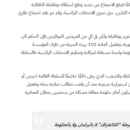
ا فيقع الاجتماع من جديد وتقع استقالة بوتفليقة التلقائية
ه وبأغلية الثلثين، حتى تجرى الانتخابات الرئاسية، وقد تم عقد اجتماع طارئ
لعزيز بوتفليقة ولكن في كلٍ من العهدتين المواليتين فإن الحكم كان
لسعيد بوتفليقة، مسيطرًا على الجيش ومؤسسات الجمهورية، وتفعيل المادة 102 بهذه السرعة من طرف المؤسسة
مة ولجنة مستقلة لمراقبة وتنظيم الانتخابات الرئاسية، فالسلطة
سلطة والشعب، الذي يبقى دائمًا خاضعًا للسلطة القائمة (جيش أو
 استمرارية شرعيته بعد أن رفعت مطالب منادية بحله وتفعيل
بن صالح سيكون أمام حكومة معاقة مشكلة من شخصين رمطان العمامرة
حلة “اللااعتراف” لا بالبرلمان ولا بالحكومة