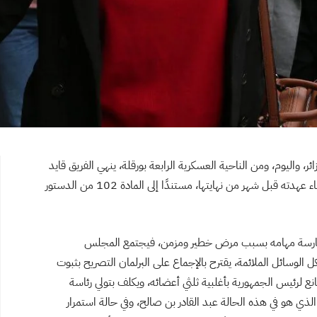
ائر، واليوم، ومن الناحية العسكرية الرابعة بورقلة، ينهي الفريق قايد
صالح نائب وزير الدفاع الوطني، مهام الرئيس ويعلن انقضاء عهدته قبل شهر من نهايتها، مستندًا إلى المادة 102 من الدستور
لجمهورية ممارسة مهامه بسبب مرض خطير ومزمن، فيجتمع المجلس
 الوسائل الملائمة، يقترح بالإجماع على البرلمان التصريح بثبوت
نع لرئيس الجمهورية بأغلبية ثلثي أعضائه، ويكلف بتولي رئاسة
مًا رئيس مجلس الأمة الذي هو في هذه الحالة عبد القادر بن صالح، وفي حالة استمرار