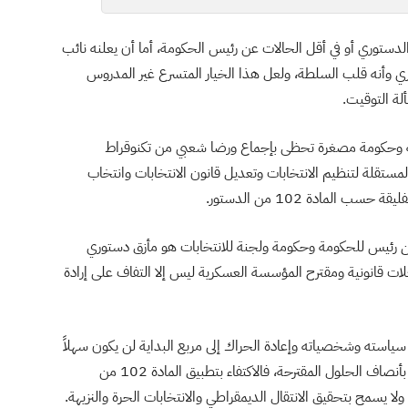
ستوري أو في أقل الحالات عن رئيس الحكومة، أما أن يعلنه نائب
ري وأنه قلب السلطة، ولعل هذا الخيار المتسرع غير المدروس
لة التوقيت.
ومة وحكومة مصغرة تحظى بإجماع ورضا شعبي من تكنوقراط
مستقلة لتنظيم الانتخابات وتعديل قانون الانتخابات وانتخاب
المادة 102 من الدستور.
ين رئيس للحكومة وحكومة ولجنة للانتخابات هو مأزق دستوري
ات قانونية ومقترح المؤسسة العسكرية ليس إلا التفاف على إرادة
ياسته وشخصياته وإعادة الحراك إلى مربع البداية لن يكون سهلاً
ولا مقبولاً، فمن المتوقع استمرار الحراك حتى إن قبل قلة بأنصاف الحلول المقترحة، فالاكتفاء بتطبيق المادة 102 من
ولا يسمح بتحقيق الانتقال الديمقراطي والانتخابات الحرة والنزيهة.