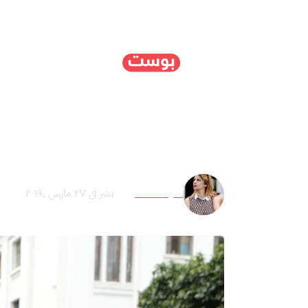
الرئيسية
سياسة
ا
تفعيل المادة 102.. انقلاب أبيض في الجزائر
نادية المسغوني
نشر في ٢٧ مارس ,٢٠١٩