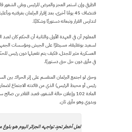
الظرفي وإن استمر العجز والمرض للرئيس وبقي الشغور قائمً
فتنضاف 45 يومًا أخرى، بعد إقرار البرلمان بغرفتي
لتدارس القرار وتبعاته دستوريًا وشكليًا.
المعلوم أن في العهدة الأولى والثانية أن الحكم كان لعبد ا
العسكرية مثير للجدل، فكيف يتم تفعيلها دون رئيس للحكو
في مأزق دون حل حتى دستوريًا.
وحتى لو اجتمع البرلمان المنقسم على إثر الحراك بين ال
رئيس أو محيط الرئيس) الذي من فائدته الاجتماع لضمان
المادة 102 وإعلان حالة الشغور، فعبد القادر 
وبدوي وهو مأزق ثان.
لعل أخطر تحدٍ تواجهه الجزائر اليوم هو بلوغ مر