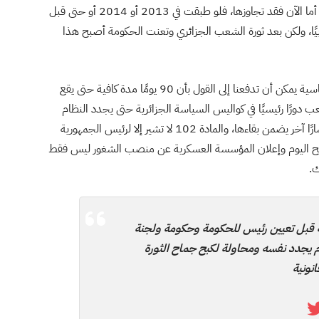
بوتفليقة في حالة حرجة في المستشفى العسكري الفرنسي، أما الآن فقد تجاوزها، فلو طبقت في 2013 أو 2014 أو حتى قبل
كن أن تقرأ إيجابيًا، ولكن بعد ثورة الشعب الجزائري وتعنت الحكومة أصبح هذا
ولعل كل هذه القرارات وما يحدث مؤخرًا من تفاعلات سياسية يمكن أن تدفعنا إلى القول بأن 90 يومًا مدة كافية حتى يقع
ب دورًا رئيسيًا في كواليس السياسة الجزائرية حتى يجدد النظام
نفسه ويربح مزيدًا من الوقت، فالسلطة ترسم لنفسها مسارًا آخر يضمن بقاءها، والمادة 102 لا تشير إلا لرئيس الجمهورية
لح اليوم وإعلان المؤسسة العسكرية عن منصب الشغور ليس فقط
ك.
ية قبل تعيين رئيس للحكومة وحكومة ولجنة
 يجدد نفسه ومحاولة لكبح جماح الثورة
نونية