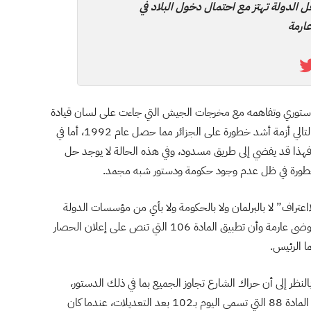
الدولة تهتز مع احتمال دخول البلاد في
ارمة
دستوري وتفاهمه مع مخرجات الجيش التي جاءت على لسان قيادة
الأركان فإن الخلاف سيوصل البلاد إلى تجميد الدستور، وبالتالي أزمة أشد خطورة على الجزائر مما حصل عام 1992، أما في
فهذا قد يفضي إلى طريق مسدود، وفي هذه الحالة لا يوجد حل
 الخطورة في ظل عدم وجود حكومة ودستور شبه مجمد.
اعتراف” لا بالبرلمان ولا بالحكومة ولا بأي من مؤسسات الدولة
وهذا ما سيجعل الدولة تهتز مع احتمال دخول البلاد في فوضى عارمة وأن تطبيق المادة 106 التي تنص على إعلان الحصار
ا الرئيس.
بالنظر إلى أن حراك الشارع تجاوز الجميع بما في ذلك الدستور،
والحلول الممكنة حاليًّا هي سياسية، فكان يجدر أن تطبق المادة 88 التي تسمى اليوم بـ102 بعد التعديلات، عندما كان