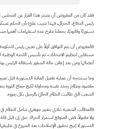
فقد كان من المفروض أن يصدر هذا القرار عن المجلس الد
رئيس الدفاع، الجنرال، فهذا تثبيت علنيٌ بأن الحكم عسك
دستوريًا وقانونيًا، يجعلنا نطرح عدة استفهامات أهمها مسأ
فالمفروض أن يتم التوافق أولاً على تعيين رئيس للحك
مستقلين لتنظيم الانتخابات، ثم تأسيس اللجنة الوطنية ال
أعضائها ومن بعد إعلان حالة الشغور باستقالة الرئيس بوتفليقة حسب 
وما نستنتجه أن عملية تفعيل المادة الدستورية قبل تعي
مقصود ونظام يجدد نفسه ومحاولة لكبح جماح الثورة بتعل
الشعب التي طالبت النظام الحاليّ بالرحيل بكل رموزه.
فالمطالب الشعبية تنادي بتغيير جوهري شامل للنظام في س
الدستور لا يُتيح تحقيق الإصلاحات بعد الشروع في تطبيقها 