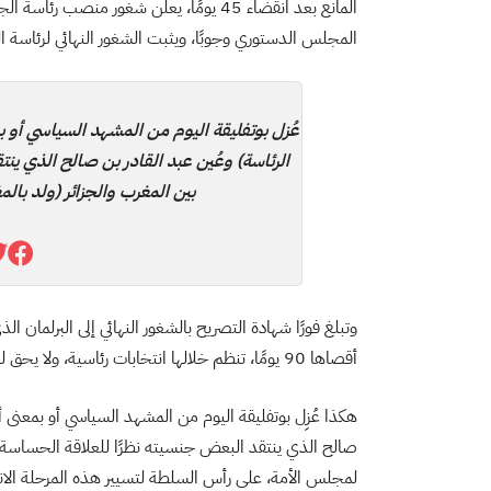
المانع بعد انقضاء 45 يومًا، يعلن شغور منص
المجلس الدستوري وجوبًا، ويثبت الشغور النهائي لرئاسة ا
عُزل بوتفليقة اليوم من المشهد السياسي أو بم
الرئاسة) وعُين عبد القادر بن صالح الذي ين
بين المغرب والجزائر (ولد بال
وتبلغ فورًا شهادة التصريح بالشغور النهائي إلى البرلمان 
أقصاها 90 يومًا، تنظم خلالها انتخابات رئاسية، ولا يحق لرئيس الدولة المعين بهذه الطريقة أن يترشح لرئاسة الجمهورية
هكذا عُزِل بوتفليقة اليوم من المشهد السياسي أو بمعنى أدق
صالح الذي ينتقد البعض جنسيته نظرًا للعلاقة الحساسة ب