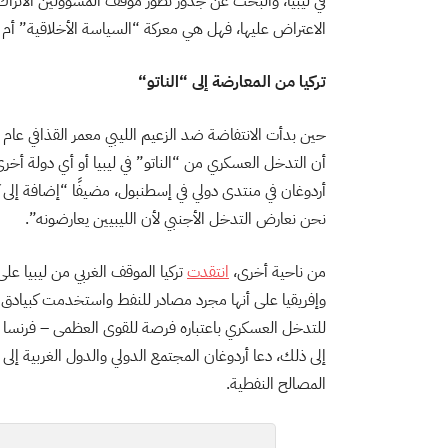
في ليبيا، والبحث عن جذور تطور موقف المسؤولين الأتراك، و
الاعتراض عليها، فهل هي معركة “السياسة الأخلاقية” أم أ
تركيا من المعارضة إلى “الناتو
“
حين بدأت الانتفاضة ضد الزعيم الليبي معمر القذافي عام 2011، عارضت تركيا في البداية أي عملية عسكرية ضد ليبيا، و
أن التدخل العسكري من “الناتو” في ليبيا أو أي دولة أخرى
أردوغان في منتدى دولي في إسطنبول، مضيفًا “إضافة إلى 
نحن نعارض التدخل الأجنبي لأن الليبيين يعارضونه”.
من ناحية أخرى،
انتقدت
تركيا الموقف الغربي من ليبيا ع
وإفريقيا على أنها مجرد مصادر للنفط واستخدمت كبيادق ف
للتدخل العسكري باعتباره فرصة للقوى العظمى – فرنسا 
إلى ذلك، دعا أردوغان المجتمع الدولي والدول الغربية إل
المصالح النفطية.