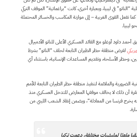
براغماتية” في ديمقراطيتها ودفاعها عن حقوق الإنسان، لكن لم تكن
ية “الناتو” في ليبيا، وبعبارة أخرى، كانت “براغماتية” الموقف التركي
كما تفعل القوى الغربية – إلى موازنة المكاسب والخسائر المحتملة
 ليبيا.
بق أحمد داود أوغلو مع القائد العسكري الأعلى للناتو الأدميرال
ريكي
لفرض منطقة حظر الطيران التابعة لحلف “الناتو” بشرط
ين، وحظر الأسلحة، وتقديم المساعدات الإنسانية، باستثناء أي
 الضرورية والملائمة لتنفيذ منطقة حظر الطيران التابعة للأمم
أنقرة أن ذلك لا يخالف موقفها المعارض للتدخل العسكري منذ
لأنه يخرج فرنسا من المعادلة”، ويضمن إنقاذ الشعب الليبي من
رة.
يا ملعبًا لمليشيات مختلفة، دعمت تركيا