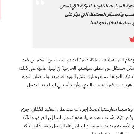
عية السياسة الخارجية التركية التي تسعى
كاسب والخسائر المحتملة التي تؤثر على
 سياسة تدخل نحو ليبيا
علام الغربية، لأنه بينما كانت تركيا تدعم المحتجين المصريين ضد
كل مستقل عن منطق سياستها الخارجية في ليبيا. علاوة على ذلك،
 تركيا القوية لحسني مبارك خلال الثورة المصرية، واحتضان الثورة
عقوبات ستضر بالشعب الليبي، وأن لا أحد في ليبيا يريد التدخل
، ولا سيما معارضتها لاتخاذ إجراءات ضد نظام العقيد القذافي، جرى
ز رفض تركيا لأسباب عدة منها: عدم تحويل ليبيا إلى العراق، والتأكد
الأجنبية تريد تقسيم موارد ليبيا، وإبقاء التدخل محدودًا، والتأكد