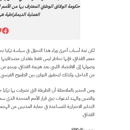
حكومة الوفاق الوطني المعترف بها من الأمم الم
العملية الديمقراطية هي
لكن ثمة أسباب أخرى وراء هذا التحوّل في سياسة تركيا تجاه 
معمر القذافي، فإنها تخاطر ليس فقط بفقدان مصداقيتها ال
وصولها إلى الاقتصاد الليبي بعد هزيمة القذافي، ويبدو من
من الداخل، وكذلك لتحقيق التوازن بين الطموح الفرنسي ل
ومن الجدير بالملاحظة أن الطريقة التي تصرفت بها تركيا خل
والصين والهند لدعوات تبني قرار الأمم المتحدة الذي س
التدابير الاحترازية للمساعدة في حماية المدنيين من الهج
القذافي.