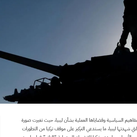
مفاهيم السياسية وقضاياها العملية بشأن ليبيا، حيث تغيرت صورة
لتي شهدتها ليبيا، ما يستدعي التركيز على موقف تركيا من التطورات