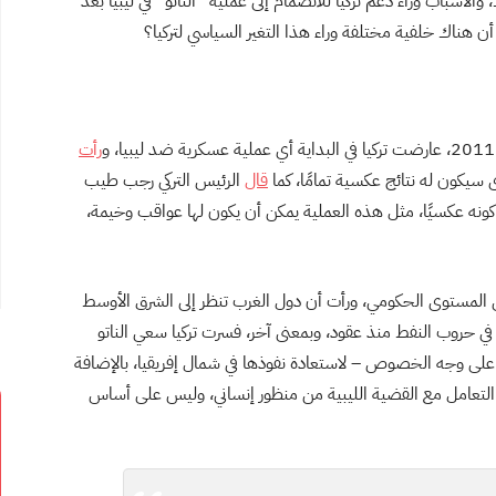
الأسباب وراء دعم تركيا للانضمام إلى عملية “الناتو” في ليبيا بعد
ن هناك خلفية مختلفة وراء هذا التغير السياسي لتركيا؟
رأت
 سيكون له نتائج عكسية تمامًا، كما
قال
الرئيس التركي رجب طيب
كونه عكسيًا، مثل هذه العملية يمكن أن يكون لها عواقب وخيمة،
لى المستوى الحكومي، ورأت أن دول الغرب تنظر إلى الشرق الأوسط
ي حروب النفط منذ عقود، وبمعنى آخر، فسرت تركيا سعي الناتو
على وجه الخصوص – لاستعادة نفوذها في شمال إفريقيا، بالإضافة
ى التعامل مع القضية الليبية من منظور إنساني، وليس على أساس