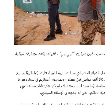
متحدة يحملون صواريخ “آر بي جي” خلال اشتباكات مع قوات موالية
لأعوام العشر التي سبقت الثورة الليبية، فازت تركيا تقريبًا بجميع
عقود البناء المربحة في ليبيا، وبالتالي كان هناك ما يصل إلى 30 ألف مواطن تركي يعملون ويمارسون أعمالهم في ليبيا، وهو ما
اسة تركيا تجاه ليبيا، ومع ذلك، لم تكن فكرة قيام تحالف غربي
ية الحاكم، الذي له جذوره في الإسلام السياسي.