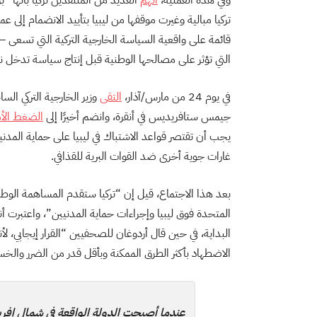
وفي هذه العملية،
اتهم
العديد من المنتقدين تركيا بأنها “
تركيا مبالية وغيرت موقفها من ليبيا بتأييد الانضمام إلى عمل
قائمة على واقعية السياسة الخارجية التركية التي تسعى – 
التي تؤثر على مصالحها الوطنية قبل إنتاج سياسة تدخل نحو
في يوم 24 من مارس/آذار،
التقى
وزير الخارجية التركي السا
جيمس ستافريديس في أنقرة، وانضم أخيرًا إلى
الضغط الأم
يجب أن تقتصر قواعد الاشتباك في ليبيا على حماية المدني
غارات جوية أخرى ضد القوات البرية للقذافي.
بعد هذا الاجتماع، قيل إن “تركيا ستقدم المساهمة الوطنية
المتحدة فوق ليبيا وإجراءات حماية المدنيين”، واعتبرت 
البداية، في حين قال أردوغان للصحفيين “القرار إيجابي، 
الاضطهاد بأكثر الطرق الممكنة وبأقل قدر من الضرر والخسا
عندما أصبحت الدولة الواقعة في شمال إفريق