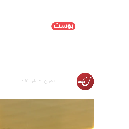
الرئيسية
سياسة
ا
لجنة شيلكوت تفتح رسائل
نون بوست
نشر في ٣٠ مايو ,٢٠١٤