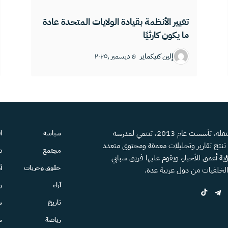
تغيير الأنظمة بقيادة الولايات المتحدة عادة
ما يكون كارثيًا
إلين كنيكماير
٤ ديسمبر ,٢٠٢٥
منصة إعلامية مستقلة، تأسست عام 2013، تنتمي لمدرسة
سياسة
ا
، تنتج تقارير وتحليلات معمقة ومحتوى متعدد
مجتمع
ص
ية أعمق للأخبار، ويقوم عليها فريق شبابي
حقوق وحريات
أ
الخلفيات من دول عربية عدة.
آراء
ر
تاريخ
س
رياضة
س