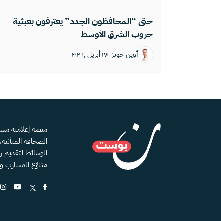
حتى “المحافظون الجدد” يعترفون بعبثية
حروب الشرق الأوسط
أوين جونز
١٧ أبريل ,٢٠٢٦
الصحافة المتأنية
الوسائط لتقديم رؤ
متنوّع المشارب و