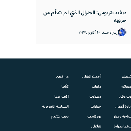
ديفيد بتريوس: الجنرال الذي لم يتعلّم من
حروبه
إسراء سيد
١٠ أكتوبر ,٢٠٢٥
قتصاد
أحدث التقارير
من نحن
حافة
ملفات
كتّابنا
دب وفن
مطولات
اكتب معنا
يادة أعمال
حوارات
السياسة التحريرية
ياحة وسفر
بودكاست
بحث متقدم
ينما ودراما
تفاعلي