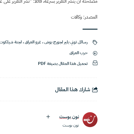
مصلحته أن ينشر التقرير بسرعة، قائلاً: “نشر التقرير عل
المصدر: وكالات
رسائل توني بلير لجورج بوش
،
غزو العراق
،
لجنة شيلكوت
حرب العراق
تحميل هذا المقال بصيغة PDF
شارك هذا المقال
نون بوست
نون بوست