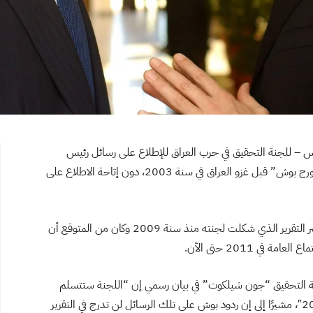
 – للجنة التحقيق في حرب العراق للإطلاع على رسائل رئيس
الوزراء السابق “توني بلير” إلى الرئيس الأمريكي السابق “جورج بوش” قبل غزو العراق في سنة 2003، دون إتاحة الاطلاع على
ويفترض أن هذا القرار سيفتح الطريق أمام التعجيل في نشر التقرير الذي شكلت لجنته منذ سنة 2009 وكان من المتوقع أن
لجنة التحقيق “جون شيلكوت” في بيان رسمي إن “اللجنة ستتسلم
اقتباسات من رسائل بلير إلى بوش قبل غزو العراق في 2003″، مشيرًا إلى إن ردود بوش على تلك الرسائل لن تدرج في التقرير