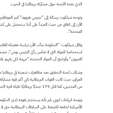
الذي تعده اللجنة حول مشاركة بريطانيا في الحرب.
وتوجه شيلكوت برسالة إلى “جيرمي هيوود” كبير الموظفين في
الآن إلى اتفاق من حيث المبدأ على أننا سنحصل على كشف 
المتحدة”.
وقال شيلكوت: “الحكومة بدأت الآن دراسة مفصلة للاقتبا
استخدامنا للمواد التي لا تعكس رأي الرئيس بوش”، مشيرًا إ
كاميرون” وأوضح أن المواد الجديدة “مهمة لكي يفهم عامة ا
وشكلت لجنة التحقيق بعد مظاهرات شعبية في بريطانيا مند
العراق، حيث كانت القوات البريطانية ثاني أكبر قوة مشارك
من المدنيين، كما قتل 179 جنديًا بريطانيًا طيلة فترة الحرب التي استمرت ست سنوات.
وتوجه اتهامات لتوني بلير بأنه يستخدم نفوذه لدى الحكومة ا
الأمريكية لدفعه للضغط على السلطات البريطانية حتى لا ينش