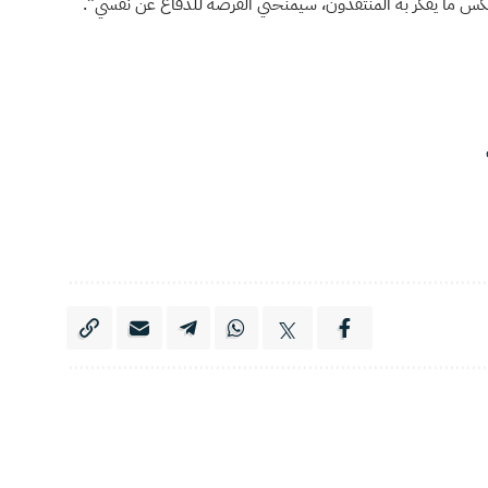
ى عكس ما يفكر به المنتقدون، سيمنحني الفرصة للدفاع عن نفسي”.