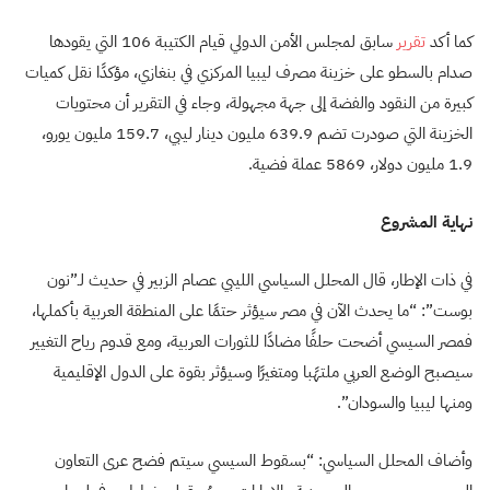
كما أكد
تقرير
سابق لمجلس الأمن الدولي قيام الكتيبة 106 التي يقودها
صدام بالسطو على خزينة مصرف ليبيا المركزي في بنغازي، مؤكدًا نقل كميات
كبيرة من النقود والفضة إلى جهة مجهولة، وجاء في التقرير أن محتويات
الخزينة التي صودرت تضم 639.9 مليون دينار ليبي، 159.7 مليون يورو،
1.9 مليون دولار، 5869 عملة فضية
.
نهاية المشروع
في ذات الإطار، قال المحلل السياسي الليبي عصام الزبير في حديث لـ”نون
بوست”: “ما يحدث الآن في مصر سيؤثر حتمًا على المنطقة العربية بأكملها،
فمصر السيسي أضحت حلفًا مضادًا للثورات العربية، ومع قدوم رياح التغيير
سيصبح الوضع العربي ملتهًبا ومتغيرًا وسيؤثر بقوة على الدول الإقليمية
ومنها ليبيا والسودان”.
وأضاف المحلل السياسي: “بسقوط السيسي سيتم فضح عرى التعاون