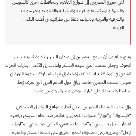
لقي خروج المصريين إلى شوارع القاهرة ومحافظات أخرى كالسويس
والجيزة والإسكندرية والغربية والدقهلية والقليوبية وبني سويف
والشرقية والغربية ودمياط، دعمًا من نظرائهم في أغلب البلدان
العربية
ويرى مراقبون أنّ خروج المصريين إلى ميدان التحرير خطوة كسرت حاجز
الخوف وجدار الصمت الذي شيده العسكر وأعادت إلى الأذهان بدايات الحراك
الشعبي في ثورة 25 يناير 2011، إضافة إلى أنها حافز لإذكاء جذوة الثورة في
نفوس الشعب المصري خاصة وباقي دول العالم العربي التي تعرف زخمًا
سياسيًا واجتماعيًا على غرار السودان والجزائر وتونس وليبيا.
وإلى جانب النشطاء المصريين الذين أمطروا مواقع التواصل الاجتماعي
“فيسبوك” و”تويتر” بدعوات التجمهر والتظاهر ضد نظام السيسي برفعهم
لشعار “ارحل يا سيسي” و”قول ما تخافشي، الخاين لازم يمشي” و”ارحل،
ارحل”، وضرورة رص الصفوف لقطع الطريق على تسلط العسكر وظلمهم،