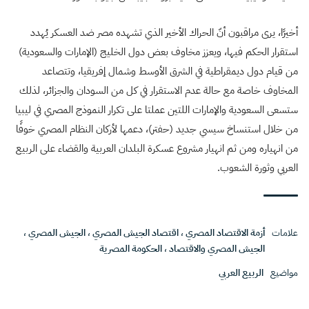
أخيرًا، يرى مراقبون أنّ الحراك الأخير الذي تشهده مصر ضد العسكر يُهدد
استقرار الحكم فيها، ويعزز مخاوف بعض دول الخليج (الإمارات والسعودية)
من قيام دول ديمقراطية في الشرق الأوسط وشمال إفريقيا، وتتصاعد
المخاوف خاصة مع حالة عدم الاستقرار في كل من السودان والجزائر، لذلك
ستسعى السعودية والإمارات اللتين عملتا على تكرار النموذج المصري في ليبيا
من خلال استنساخ سيسي جديد (حفتر)، دعمها لأركان النظام المصري خوفًا
من انهياره ومن ثم انهيار مشروع عسكرة البلدان العربية والقضاء على الربيع
العربي وثورة الشعوب.
علامات
أزمة الاقتصاد المصري
،
اقتصاد الجيش المصري
،
الجيش المصري
،
الجيش المصري والاقتصاد
،
الحكومة المصرية
مواضيع
الربيع العربي