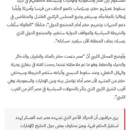
المسموم بين مصر والسعودية والإمارات وسيُسقط مخططهم في ليبيا
بسقوط عميلهم حفتر، وسيُصاب داعمو الحلف من فرنسا وأمريكا وأيضًا
إيطاليا بالمفاجأة، وسيتغير وضع المجلس الرئاسي الفاشل والمتقاعس في
دعم الجبهات وتجريم حفتر أمام المجتمع الدولي”، متابعًا: “الطاولة ستُقلب
والخريطة السياسية والمواقف الدولية ستتغير، والمجتمع الدولي الذي
يمسك بملف المنطقة الآن سيُعيد حساباته”.
وأوضح المحلل الليبي أنّ “مصر دعمت حفتر بالعتاد والطيران والذخائر
والخبراء والخطط وهو ما تم ملاحظته عندما رجحت كفته في بنغازي ودرنة
والهلال النفطي، وعند سقوط السيسي وأتباعه ستتغير الخريطة وسيختفي
حفتر من المشهد لأن مصر أداة تواصل بينه وبين الإمارات والسعودية، وهي
أقرب للشرق الليبي الذي يتأثر بالتحولات السياسية في مصر أكثر من الغرب
الليبي”.
يرى مراقبون أن الحراك الأخير الذي تشهده مصر ضد العسكر يُهدد
استقرار الحكم فيها، ويعزز مخاوف بعض دول الخليج (الإمارات