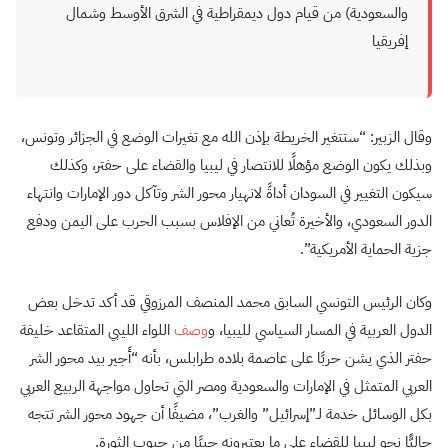
والسعودية) من قيام دول ديمقراطية في الشرق الأوسط وشمال
إفريقيا
وقال الزبير: “ستتغير الخريطة بإذن الله مع تغيرات الوضع في الجزائر وتونس،
وبذلك يكون الوضع مؤهلًا للانتصار في ليبيا والقضاء على حفتر، وكذلك
سيكون التغيير في السودان أداةً لانهيار محور الشر وتآكل دور الإمارات وانتهاء
الدور السعودي، والأخيرة تُعاني من الإفلاس بسبب الحرب على اليمن ودفع
جزية الحماية الأمريكية”.
وكان الرئيس التونسي السابق محمد المنصف المرزوقي قد أكد تدخل بعض
الدول العربية في المسار السياسي لليبيا، و
وصف
اللواء الليبي المتقاعد خليفة
حفتر الذي يشن حربًا على عاصمة بلاده طرابلس، بأنه “أَجير بيد محور الشر
العربي المتمثل في الإمارات والسعودية ومصر التي تحاول مواجهة الربيع العربي
بكل الوسائل خدمة لـ”إسرائيل” والغرب”، مضيفًا أن جهود محور الشر تتجه
حاليًّا نحو ليبيا للقضاء على ما يعتبرونه جيبًا من جيوب الثورة.