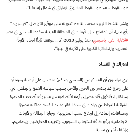
هو سقوط حفتر هو سقوط المشروع الإماراتي في شمال إفريقيا”.
ونشر الناشط الليبية محمد الناجم تدوينة على موقع التواصل “فيسبوك”
رأى فيها، أن “مفتاح حل الأزمات في المنطقة العربية سقوط السيسي في مصر
#كفاية_بقي_ياسيسي
، منذ يوليو 2013، كان موقفنا ثابتًا اتجاه الأزمةً
المصرية وارتداداتها الكبيرة على الأزمة في ليبيا”.
اشتراك في الفساد
يرى مراقبون أن العسكريين (السيسي وحفتر) يمشيان على أرضية رخوة أو
على زجاج قد ينكسر بين الحين والآخر، بسبب سياسة القمع والبطش التي
يسلكانها، فالأول قاد مصر إلى أزمة اقتصادية غير مسبوقة أضعفت المقدرة
الشرائية للمواطنين وزادت في حدة الفقر وشيد لنفسه وعائلته قصورًا
ومضافات، إضافة إلى ارتفاع نسب المديونية، وجابه البطالة والأزمات
الاجتماعية برفع طاقة استيعاب السجون، وتغييب المعارضين وإعدامهم،
وإخفاء آخرين قسريًا.