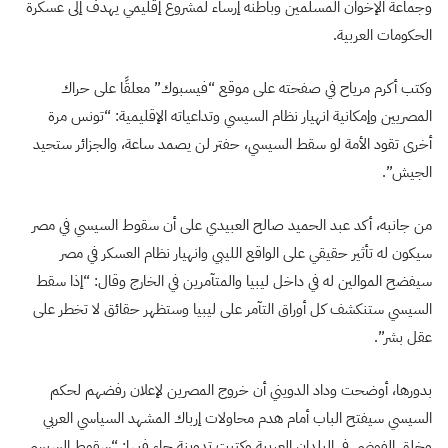
وجماعة الإخوان المسلمين وباطنه إرساء لمشروع إقليمي يهدف إلى عسكرة
الحكومات العربية.
وكتب أكرم مرياح في صفحته على موقع “فيسبوك” معلقًا على حراك
المصريين وإمكانية انهيار نظام السيسي وتداعياته الإقليمية: “تونس مرة
أخرى تقود الأمة لو سقط السيسي، حفتر لن يصمد ساعة، والجزائر ستحيد
الجيش”.
من جانبه، أكد عبد الحميد صالح العبيدي على أن سقوط السيسي في مصر
سيكون له تأثير حقيقي على الواقع الليبي وانهيار نظام العسكر في مصر
سيفضح الموالين له في داخل ليبيا والمتآمرين في الخارج وقال: “إذا سقط
السيسي ستنكشف كل أوراق التآمر على ليبيا وستظهر حقائق لا تخطر على
عقل بشر”.
بدورها، أوضحت وداد الدويني أن خروج المصرين لإعلان رفضهم لحكم
السيسي سيفتح الباب أمام هدم محاولات إرباك المشهد السياسي العربي
وخلق الفوضى في البلدان العربية وكتبت تدوينة جاء فيها: “سقوط السيسي