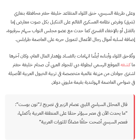
وعلى طريقة السيسي، خنق اللواء المتقاعد خليفة حفتر محافظة بنغازي
(شرق) وفرض نظامه العسكري القائم على التنكيل بكل صوت معارض إما
بالقتل أو بالإخفاء القسري كما حدث مع عضو مجلس النواب سهام سرقيوة،
إضافة لسلبه أموال رجال الأعمال لتمويل حربه على العاصمة طرابلس.
وتُلاحق اللواء وأبناءه أيضًا اتهامات بالفساد وإهدار المال العام، وكان آخرها
ما
كشفه
الموقع الرسمي لبطولة دبي للجواد العربي أن صدام خليفة حفتر
اشترى جوادان من مزرعة عالمية متخصصة في تربية الخيول العربية الأصيلة
في ضواحي العاصمة الهولندية بقيمة مليوني دولار.
قال المحلل السياسي الليبي عصام الزبير في تصريح لـ”نون بوست”:
“ما يحدث الآن في مصر سيؤثر حتمًا على المنطقة العربية بأكملها،
فمصر السيسي أضحت حلفًا مضادًا للثورات العربية”