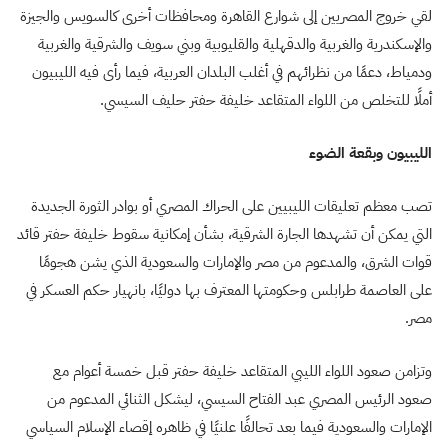
لقي خروج المصريين إلى شوارع القاهرة ومحافظات أخرى كالسويس والجيزة
والإسكندرية والغربية والدقهلية والقليوبية وبني سويف والشرقية والغربية
ودمياط، دعمًا من نظرائهم في أغلب البلدان العربية، فيما رأى فيه الليبيون
أملًا للتخلص من اللواء المتقاعد خليفة حفتر حليف السيسي.
الليبيون وبقعة الضوء
تصب معظم تعليقات الليبيين على الحراك المصري أو بوادر الثورة الجديدة
التي يمكن أن تشهدها الجارة الشرقية، بشأن إمكانية سقوط خليفة حفتر قائد
قوات الشرق، والمدعوم من مصر والإمارات والسعودية الذي يشن هجومًا
على العاصمة طرابلس وحكومتها المعترف بها دوليًا، بانهيار حكم العسكر في
مصر.
وتزامن صعود اللواء الليبي المتقاعد خليفة حفتر قبل خمسة أعوام مع
صعود الرئيس المصري عبد الفتاح السيسي، ليشكل الثنائي المدعوم من
الإمارات والسعودية فيما بعد تحالفًا علنيًا في ظاهره إقصاء الإسلام السياسي