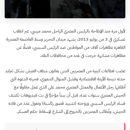
لأول مرة منذ الإطاحة بالرئيس المصري الراحل محمد مرسي، عبر انقلاب
عسكري في 3 من يوليو 2013، يشهد ميدان التحرير وسط العاصمة المصرية
القاهرة تظاهرات آلاف من المواطنين ضد الرئيس السيسي، فضلًا عن
مظاهرات مشابهة خرجت في عدد من محافظات البلاد.
غضب قطاعات كبيرة من المصريين الذين يعانون شظف العيش بشكل تتزايد
حدته نتيجة الأزمة الاقتصادية وفشل المنوال التنموي، فجرته الدعوة التي
أطلقها رجل الأعمال والممثل المصري محمد علي الذي عمل مقاولًا مع
الجيش المصري سنوات عدة، قبل أن يبدأ مؤخرًا في بث فيديوهات تكشف
فساد الرئيس السيسي وزوجته (تشييد قصور رئاسية) وتغول عدد من قادة
الجيش، وتُطالب المصريين بالخروج إلى الشارع لإسقاط حكم العسكر.