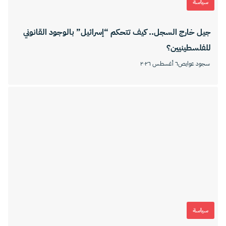
سياسة
جيل خارج السجل.. كيف تتحكم “إسرائيل” بالوجود القانوني
للفلسطينيين؟
سجود عوايص
٦ أغسطس ٢٠٢٦
سياسة