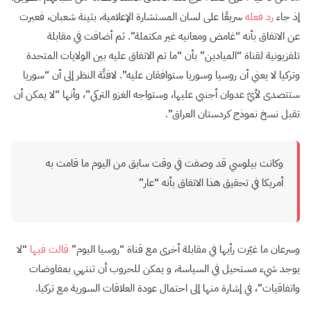
إذ جاء
رد فعله
سريعًا على لسان المستشارة الإعلامية، بثينة شعبان، فعبرت
عن الاتفاق بأنه “غامض ومعانيه غير مكتملة”. ثم أضافت في مقابلة
تلفزيونية لقناة “الميادين” بأن “ما تم الاتفاق عليه بين الولايات المتحدة
وتركيا لا يعني أن روسيا وسوريا ستوافقان عليه”. لافتًة النظر إلى أن “سوريا
ستتصدى لأيّ عدوان أجنبي عليها، وستواجه الغزو التركي”، وأنها “لا يمكن أن
تقبل نسخ نموذج كردستان العراق”.
وكانت بيلوسي قد وصفت في وقت سابق من اليوم ما قامت به
أمريكا في تحقيق هذا الاتفاق بأنه “عار”
وسرعان ما غيّرت رأيها في مقابلة أخرى مع قناة “روسيا اليوم”
قالت فيها
“لا
يوجد شيء مستحيل في السياسة، و يمكن للحروب أن تنتهي بمفاوضات
واتفاقيات”، في إشارة منها إلى احتمال عودة العلاقات السورية مع تركيا.