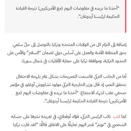
“أخذنا ما نريده في مفاوضات اليوم (مع الأمريكيين) نتيجة القيادة
الحكيمة لرئيسنا أردوغان”.
إضافة إلى التزام كل من الولايات المتحدة وتركيا بالتوصل إلى حلّ سلمي
بحق المنطقة الآمنة والعمل على أساس دولي لضمان “السلام” والأمن على
الحدود التركية، وموافقة تركيا على حماية الأقليات في شمال سوريا.
أما من الجانب التركي فاتسمت التصريحات بشكل عام بلهجة الاحتفال
بتحقق النصر، إذ قال وزير الخارجية التركي مولود تشاووش أوغلو، في مؤتمر
صحفي عقب انتهاء الاجتماع: “أخذنا ما نريده في مفاوضات اليوم (مع
الأمريكيين) نتيجة القيادة الحكيمة لرئيسنا أردوغان”.
كما
كتب
نائب الرئيس التركي، فؤاد أوقطاي، في تغريدة نشرها على حسابه
الشخصي في “تويتر” فجر اليوم تعليقًا على الاتفاق قائلًا: “لقد فازت تركيا