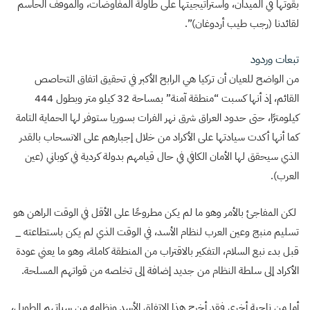
بقوتها في الميدان، واستراتيجيتها على طاولة المفاوضات، والموقف الحاسم
لقائدنا (رجب طيب أردوغان)”.
تبعات وردود
من الواضح للعيان أن تركيا هي الرابح الأكبر في تحقيق اتفاق التحاصص
القائم، إذ أنها كسبت “منطقة آمنة” بمساحة 32 كيلو متر وبطول 444
كيلومترًا، حتى حدود العراق شرق نهر الفرات بسوريا ستوفر لها الحماية التامة
كما أنها أكدت سيادتها على الأكراد من خلال إجبارهم على الانسحاب بالقدر
الذي سيحقق لها الأمان الكافي في حال قيامهم بدولة كردية في كوباني (عين
العرب).
لكن المفاجئ بالأمر وهو ما لم يكن مطروحًا على الأقل في الوقت الراهن هو
تسليم منبج وعين العرب لنظام الأسد، في الوقت الذي لم يكن باستطاعته _
قبل بدء نبع السلام، التفكير بالاقتراب من المنطقة كاملة، وهو ما يعني عودة
الأكراد إلى سلطة النظام من جديد إضافة إلى تخلصه من قواتهم المسلحة.
أما من ناحية أخرى فقد أخرج هذا الاتفاق الأسد ونظامه من سباتهم الطويل،