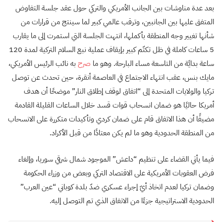
بعد عدة مناوشات بين الجانب الأمريكي والتركي حول عقد جلسة التفاوض
المتفق عليها بين الجانبين، وترقب عالمي كبير لما سينتج من قرارات من
شأنها تغيير وجه المنطقة بأكملها، انتهت الجلسة التي استمرت إلى ما يقارب
5 ساعات كاملة في ظل تكتّم كبير بإيقاف عملية نبع السلام التركية لمدة 120
ساعة بدايًة من التاسعة مساء البارحة. وهو ما
صرح
به نائب الرئيس الأمريكي،
مايك بنس، عقب انتهاء الاجتماع في العاصمة أنقرة، حين تحدث عن توصل
تركيا والولايات المتحدة إلى “اتفاق لوقف إطلاق النار” موضحًا أن هدف
أمريكا حاليًا هو ضمان انسحاب قوات قسد خلال الساعات القليلة القادمة
مضيفًا أن هذا الاتفاق قام على ضمان كردي وتأكيدات متكررة على الانسحاب
من المنطقة الحدودية وهو ما لم يكن معتادًا من قبل الأكراد.
فيما يأتي القضاء على تنظيم “داعش” الموجود شمال شرقي سوريا، وإلغاء
فرض العقوبات الأمريكية على الاقتصاد التركي وبعض من وزراء الحكومة
وضمان تركيا لعدم اتخاذ أيّ إجراء عسكري ضدّ بلدة كوباني “عين العرب”
الحدودية الاستراتيجية جزءًا من الاتفاق الذي تم التوصل إليه.