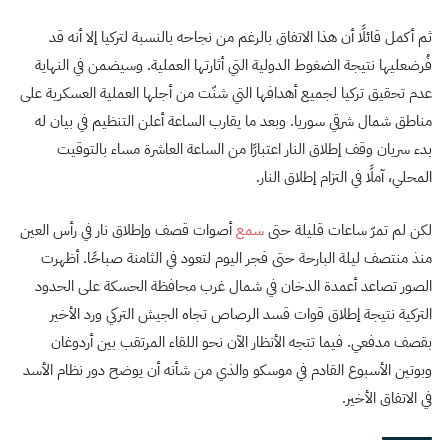
ثم أكمل قائلًا أن هذا الاتفاق بالرغم من نجاحه بالنسبة لتركيا إلا أنه قد
فُرضعليها نتيجة الضغوط الدولية التي أثارتها العملية. وسيضمن في النهاية
عدم تحقيق تركيا لجميع أهدافها التي شنّت من أجلها العملية العسكرية على
مناطق شمال شرقي سوريا. وبعد ما يقارب الساعة أعلن التنظيم في بيان له
بدء سريان وقف إطلاق النار اعتبارًا من الساعة العاشرة مساء بالتوقيت
المحلي، آملًا في التزام إطلاق النار.
لكن لم تمرّ ساعات قليلة حتى
سمع
أصوات قصف وإطلاق نار في رأس العين
منذ منتصف ليلة البارحة حتى فجر اليوم لتعود في الثامنة صباحًا. أظهرت
الصور تصاعد أعمدة الدخان في شمال غرب محافظة الحسكة على الحدود
التركية نتيجة إطلاق قوات قسد الرصاص تجاه الجيش التركي ورد الأخير
بقصف مدفعي. فيما تتجه الأنظار الآن نحو اللقاء المرتقب بين أردوغان
وبوتين الأسبوع القادم في موسكو والذي من شأنه أن يوضح دور نظام الأسد
في الاتفاق الأخير.