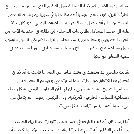
تختلف ردود الفعل الأمريكية الداخلية حول الاتفاق الذي تم التوصل إليه مع
الطرف التركي، كونه سمح لروسيا أخذ مكانة لها في سوريا وهو ما حلله بعض
المختصين على أنه حصل نتيجة تعرّ ترمب للضغط الروسي الذي كان قائمًا
عليه إلى جانب المشاكل والاتهامات الداخلية التي طالته في اجتماعه الأخير مع
الحزب الجمهوري وسجاله مع رئيسة مجلس النواب الأمريكي، نانسي بيلوسي،
حول مساهمته في تحقيق مصالح روسيا والسعودية في سوريا مما ساعد في
سعيه للاتفاق مع تركيا.
وكانت بيلوسي قد وصفت في وقت سابق من اليوم ما قامت به أمريكا في
تحقيق هذا الاتفاق هو “عار”. بينما اعتبرته هي و وزعيم الديمقراطيين
بمجلس الشيوخ، تشاك شومر في بيان لهما أن الاتفاق “يقوض بشكل خطير
مصداقية السياسة الخارجية الأمريكية، وبأن الرئيس أردوغان لم يتخلَّ عن
شيء بينما قدم الرئيس ترامب له كل شيء”.
أما ترمب كان قد كتب البارحة في حسابه على “تويتر” بعد انتهاء الجلسة
واصفًا يوم الاتفاق بأنه “يوم عظيم” للولايات المتحدة ولتركيا وللكرد، وبأنه