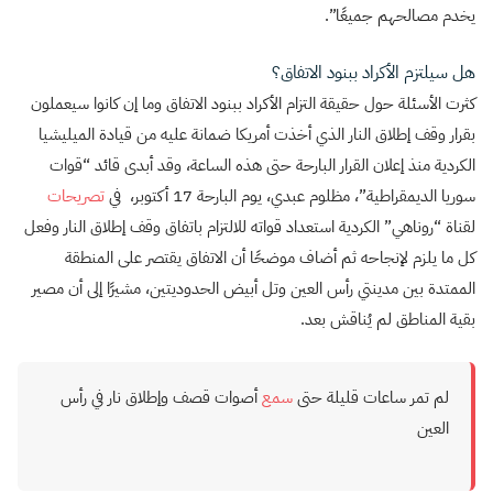
يخدم مصالحهم جميعًا”.
هل سيلتزم الأكراد ببنود الاتفاق؟
كثرت الأسئلة حول حقيقة التزام الأكراد ببنود الاتفاق وما إن كانوا سيعملون
بقرار وقف إطلاق النار الذي أخذت أمريكا ضمانة عليه من قيادة الميليشيا
الكردية منذ إعلان القرار البارحة حتى هذه الساعة، وقد أبدى قائد “قوات
سوريا الديمقراطية”، مظلوم عبدي، يوم البارحة 17 أكتوبر، في
تصريحات
لقناة “روناهي” الكردية استعداد قواته للالتزام باتفاق وقف إطلاق النار وفعل
كل ما يلزم لإنجاحه ثم أضاف موضحًا أن الاتفاق يقتصر على المنطقة
الممتدة بين مدينتي رأس العين وتل أبيض الحدوديتين، مشيرًا إلى أن مصير
بقية المناطق لم يُناقش بعد.
لم تمر ساعات قليلة حتى
سمع
أصوات قصف وإطلاق نار في رأس
العين