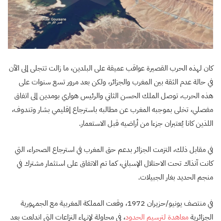
كان لهذه الحرب القصيرة عواقب عميقة على البلدين، ما زالت تتجلى إلى الآن
في حالة عدم الثقة بين المغرب والجزائر، ولكن بعد مرور تسع سنوات على
هذه الحرب، توصل الملك الحسن الثاني والرئيس هواري بومدين إلى اتفاق
مفصلي، تخلى بموجبه المغرب عن مطالبه باسترجاع إقليمي بشار وتندوف،
اللذين كانا يُعتبران جزءا من أراضيه قبل الاستعمار.
في مقابل ذلك، التزمت الجزائر بدعم حق المغرب في استرجاع الصحراء، التي
كانت آنذاك تحت الاحتلال الإسباني، كما تم الاتفاق على استثمار مشترك في
منجم الحديد بغار الجبيلات.
في منتصف يونيو/حزيران 1972، وقعت المملكة المغربية مع الجمهورية
الجزائرية
معاهدة لترسيم الحدود
، في محاولة لإنهاء النزاعات التي اندلعت بعد