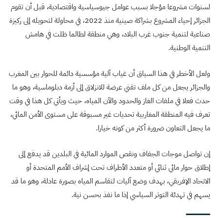
لسنوات مشروعا مؤجلا بسبب عوامل جيوسياسية واقتصادية، قبل أن تقوم
الجزائر إحياء المشروع بشراكة صينية منذ 2022، في محاولة لتحويله إلى ركيزة
صناعية لتنمية جنوب غرب البلاد، وهي منطقة لطالما ظلت في هامش
التنمية الوطنية.
ولعل الأخطر في هذا السياق أن غياب آلية مؤسسية دائمة للحوار بين المغرب
والجزائر يجعل من كل ملف تقني عرضة للانزلاق إلى أزمة دبلوماسية، وهو ما
حدث فعلا في ملفات الغاز والحدود والآن المياه، حيث ويأتي كل هذا في وقت
تعرف فيه المنطقة المغاربية تحديات غير مسبوقة على مستوى الأمن المائي،
ما يجعل التعاون ضرورة أكثر من كونه خيارا.
إن تواصل موجات الجفاف ونقص الموارد المائية في البلدين قد يدفع إلى
إطلاق حوار مائي ثنائي أو متعدد الأطراف تحت إشراف الأمم المتحدة أو
الاتحاد الإفريقي، بهدف وضع آليات لتقاسم المياه بصورة عادلة، وهو ما قد
يسهم في تهدئة التوتر السياسي إذا ما نفذ بحسن نية.