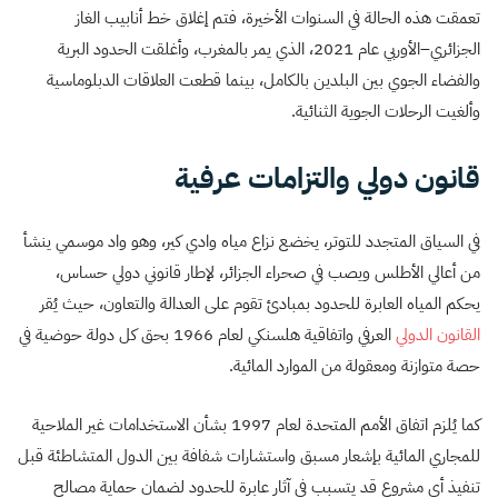
تعمقت هذه الحالة في السنوات الأخيرة، فتم إغلاق خط أنابيب الغاز
الجزائري–الأوربي عام 2021، الذي يمر بالمغرب، وأغلقت الحدود البرية
والفضاء الجوي بين البلدين بالكامل، بينما قطعت العلاقات الدبلوماسية
وألغيت الرحلات الجوية الثنائية.
قانون دولي والتزامات عرفية
في السياق المتجدد للتوتر، يخضع نزاع مياه وادي كير، وهو واد موسمي ينشأ
من أعالي الأطلس ويصب في صحراء الجزائر، لإطار قانوني دولي حساس،
يحكم المياه العابرة للحدود بمبادئ تقوم على العدالة والتعاون، حيث يُقر
القانون الدولي
العرفي واتفاقية هلسنكي لعام 1966 بحق كل دولة حوضية في
حصة متوازنة ومعقولة من الموارد المائية.
كما يُلزم اتفاق الأمم المتحدة لعام 1997 بشأن الاستخدامات غير الملاحية
للمجاري المائية بإشعار مسبق واستشارات شفافة بين الدول المتشاطئة قبل
تنفيذ أي مشروع قد يتسبب في آثار عابرة للحدود لضمان حماية مصالح