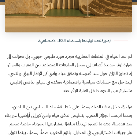
(صورة مُعاد توليدها باستخدام الذكاء الاصطناعي).
لم تعد المياه في المنطقة المغاربية مجرد مورد طبيعي حيوي، بل تحوّلت إلى
شرارة توتر جديدة تُضاف إلى سجل الخلافات المتصاعد بين المغرب والجزائر،
إذ تجاوز النزاع حول سد قدوسة وتدفق مياه وادي كير الإطار البيئي والتقني،
ليتداخل مع حسابات سياسية واقتصادية معقدة في سياق تنافس إقليمي
متسارع على النفوذ داخل القارة الإفريقية.
مؤخرًا، دخل ملف المياه رسميًا على خط الاشتباك السياسي بين البلدين،
بعدما اتهمت الجزائر المغرب بتقليص تدفق مياه وادي كير إلى أراضيها عبر بناء
سد قدوسة، وهو ما تعتبره تهديدًا مباشرًا لمشاريعها الحيوية، خاصة منجم
غار جبيلات الاستراتيجي. في المقابل، يلتزم المغرب صمتًا رسميًا، بينما تتولى