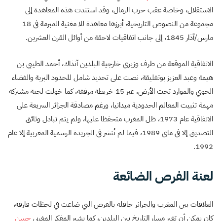
الاستقلال، وخاصة عقب حرب الرمال، وقد استندت هذه المعاهدة إلى
مجموعة من النصوص التاريخية، أبرزها معاهدة للا مغنية المبرمة في 18
مارس/آذار 1845، إلى جانب اتفاقيات لاحقة من أوائل القرن العشرين.
الاتفاقية الموقعة من طرف وزيري خارجية البلدين آنذاك، أحمد الطيبي بن
هيمة وعبد العزيز بوتفليقة، نصت على تحديد شامل للحدود البرية والفضاء
الجوي والموارد تحت الأرض، عبر 15 خريطة مرفقة، كما خولت لجنة مشتركة
مهمة تثبيت المعالم الحدودية ميدانيا، ورغم مصادقة الجزائر السريعة على
الاتفاقية عام 1973، ظل المغرب متحفظا عليها، ولم يتم تبادل وثائق
التصديق إلا في ماي 1989، فيما لم تُنشر في الجريدة الرسمية المغربية إلا عام
1992.
لعنة الفرص الضائعة
العلاقات بين المغرب والجزائر حافلة بالفرص التي ضاعت في لحظات فارقة،
كان يمكن أن تغير مسار التاريخ بين البلدين، كما يشير المفكر المغربي
حسن