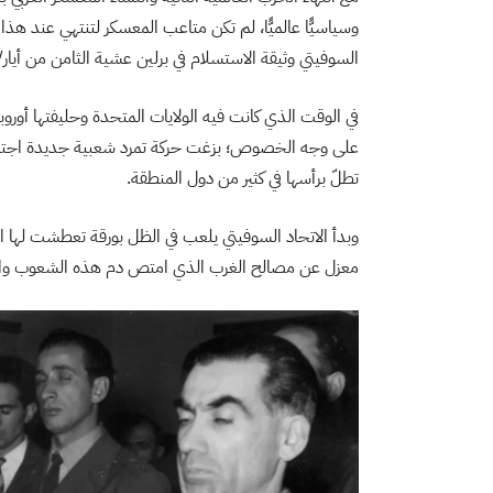
وسياسيًّا عالميًّا، لم تكن متاعب المعسكر لتنتهي عند هذا
السوفيتي وثيقة الاستسلام في برلين عشية الثامن من أيار/مايو 
في الوقت الذي كانت فيه الولايات المتحدة وحليفتها أوروب
على وجه الخصوص؛ بزغت حركة تمرد شعبية جديدة اجتاحت 
تطلّ برأسها في كثير من دول المنطقة.
وبدأ الاتحاد السوفيتي يلعب في الظل بورقة تعطشت لها ال
معزل عن مصالح الغرب الذي امتص دم هذه الشعوب واست