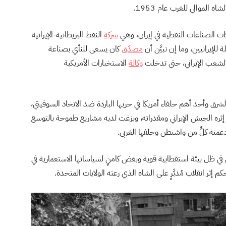
ه الموالي للغرب عام 1953.
ت الصناعات النفطية في إيران، وهي
شركة
النفط البريطانية-الإيرانية
مصدّق
كان يسعى للنأي بصناعة
 الشعب الإيراني، حتى تدخلت
وكالة
الاستخبارات الأمريكية
لشرق وأحد أهم حلفاء أمريكا في حربها الباردة ضد الاتحاد السوفيتي،
 الجيش الإيراني ومقدراته، وبزغت لديه مشاريع طموحة بالتوسع
عمته كلٌّ من واشنطن وحلفها الغربي.
في ظل بيئة استقطابية قوية وبغض كامنٍ لسياساتها الاستعمارية في
م إثر انقلاب مُدبَّرٍ على الشاه الذي رعته الولايات المتحدة.