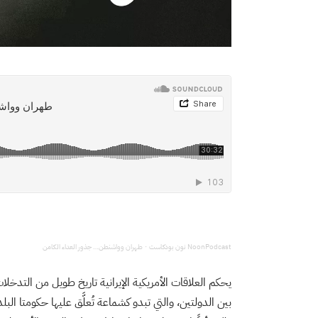
NoonPodcast نون بودكاست
طهران وواشنطن… جذور العداء الكامن
·
يحكم العلاقات الأمريكية الإيرانية تاريخ طويل من التدخلا
بين الدولتين، والتي تبدو كشماعة تُعلَّق عليها حكومتا ال