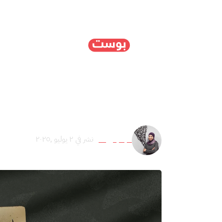
الرئيسية
سياسة
ا
طهران وواشنطن: جذور ال
هبة بعيرات
نشر في ٢ يوليو ,٢٠٢٥