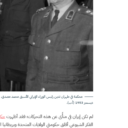
ديسمبر 1953 (أ.ب).
لم تكن إيران في منأًى عن هذه التحركات؛ فقد أظهرت
حكو
الفكر الشيوعي أقلق حكومتي الولايات المتحدة وبريطانيا ال