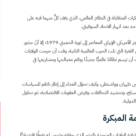
ات المتقابلة في النظام العالمي، الذي يقف كلٌّ منهما فيه على
 بعد انهيار الاتحاد السوفيتي.
ورغم أن أكثر الأدبيات التاريخية والسياسية ترجع بداية التوتر الأمريكي-الإيراني المعاصر إلى ثورة الخميني 1979؛ إلا أنّ جذور
 الفترة التي تلت الحرب العالمية الثانية، وقت أن خرجت الولايات
أن ترسم نظامًا عالميًّا جديدًا يوائم مصالحها ومشاريعها في
بين طهران وواشنطن، وكيف تحوّل العداء إلى إطار ناظم للسياسات
لتسلح، وتحشيد التحالفات، وفرض العقوبات الاقتصادية، ثم نحاول
لدولية.
ة المبكرة
قيادة الولايات المتحدة بالنصر الذي حققه وضمن له تفوقًا اقتصاديًّا