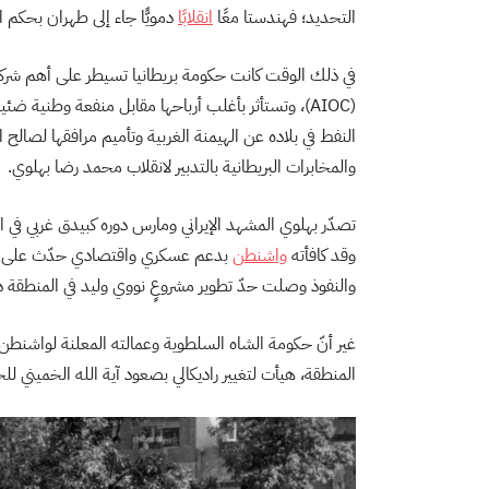
التحديد؛ فهندستا معًا
انقلابًا
دمويًّا جاء إلى طهران بحكم الشا
في ذلك الوقت كانت حكومة بريطانيا تسيطر على أهم شركا
(AIOC)، وتستأثر بأغلب أرباحها مقابل منفعة وطنية ضئيلة للإيرانيين، وما إن تبيَّن أن
النفط في بلاده عن الهيمنة الغربية وتأميم مرافقها لصالح
والمخابرات البريطانية بالتدبير لانقلاب محمد رضا بهلوي.
تصدّر بهلوي المشهد الإيراني ومارس دوره كبيدق غربي في ا
وقد كافأته
واشنطن
بدعم عسكري واقتصادي حدّث على إثره
والنفوذ وصلت حدّ تطوير مشروعٍ نووي وليد في المنطقة د
غير أنّ حكومة الشاه السلطوية وعمالته المعلنة لواشنطن 
المنطقة، هيأت لتغيير راديكالي بصعود آية الله الخميني للحك