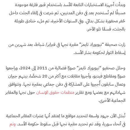
وبدأت أجهزة الاستخبارات التابعة للأسد باستخدام قبور فارغة موجودة
مسبقًا لم تُستخدم بعد في دفن المدنيين، ثم شرعت في إلقاء الجثث داخل
حُفر محفورة بشكل بدائي. وفي السنوات الأخيرة، تم ملء خنادق طويلة
بالجثث، قسمًا تلو الآخر.
زارت صحيفة “نيويورك تايمز” مقبرة نجها في فبراير/ شباط، بعد شهرين من
إسقاط الثوار لحكومة بشار الأسد.
وحلل صحفيو “نيويورك تايمز” صورًا فضائية من 2011 إلى 2024، وراجعوا
صورًا ومقاطع فيديو، وأجروا مقابلات مع أكثر من 20 شخصًا، بينهم جيران
وعمال سابقون أُجبروا على المشاركة في دفن جماعي بمقبرة نجها. وتتوافق
شهاداتهم مع بعضها ومع تقارير
منظمات حقوق الإنسان
حول نجها والمقابر
الجماعية الأخرى.
تُبذل الآن جهود واسعة لتحديد مواقع ما يُعتقد أنها عشرات المقابر الجماعية
في أنحاء سوريا، وقد تم تحديد مقبرة نجها قبل سقوط حكومة الأسد.
وتم