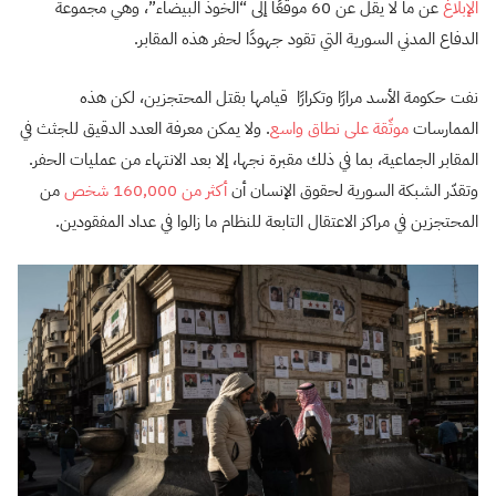
الإبلاغ
عن ما لا يقل عن 60 موقعًا إلى “الخوذ البيضاء”، وهي مجموعة
الدفاع المدني السورية التي تقود جهودًا لحفر هذه المقابر.
نفت حكومة الأسد مرارًا وتكرارًا قيامها بقتل المحتجزين، لكن هذه
الممارسات
موثّقة على نطاق واسع
. ولا يمكن معرفة العدد الدقيق للجثث في
المقابر الجماعية، بما في ذلك مقبرة نجها، إلا بعد الانتهاء من عمليات الحفر.
وتقدّر الشبكة السورية لحقوق الإنسان أن
أكثر من 160,000 شخص
من
المحتجزين في مراكز الاعتقال التابعة للنظام ما زالوا في عداد المفقودين.