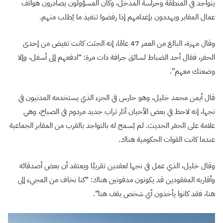
يتواجد في المنطقة وحراسة المدخل، وكان المسؤولون يصادرون هواتف
عمال المقابر ويهددون بإعدامهم إذا رفضوا تنفيذ ما يُطلب منهم.
وقال مهزة، البالغ من العمر 47 عامًا، إنه الجثث كانت تفيض من إحدى
الحفر، فقال أحد الضباط لسائق جرافة ذات مرة: “ادفعهم إلى أسفل، وإلا
وضعتك معهم”.
قال أيمن محمد خليل، وهو حارس في الجزء الذي يستخدمه المدنيون في
نجها، إنه لاحظ في بعض الأحيان آثار تراب جديد مردوم في الصباح، وهي
علامة على الحفر الحديث. لم يُسمح له بالتواجد بالقرب من المقابر الجماعية
عندما كانت القوات الحكومية هناك.
وقال خليل، الذي عمل في نجها لعقدين تقريبًا ويعتقد أن بعض أصدقائه
وأقاربه المفقودين قد يكونون مدفونين هناك: “كنا نخاف من المجيء إلى
هنا، فقد كانوا يأخذون أي شخص يقف هنا”.