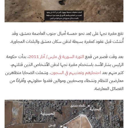
تقع مقبرة نجها على بُعد نحو خمسة أميال جنوب العاصمة دمشق، وقد
أُنشئت قبل عقود كمقبرة بسيطة لدفن سكان دمشق والبلدات المجاورة.
بعد وقت قصير من قمع
الثورة السورية في مارس/ آذار 2011
، بدأت حكومة
الرئيس بشار الأسد باستخدام مقبرة نجها لدفن الأشخاص الذين قتلتهم،
كثير منهم بعد
احتجازهم وتعذيبهم في السجون
. وشملت الضحايا متظاهرين
معارضين للنظام ونشطاء وصحفيين وموالين فقدوا حظوتهم، وأفرادًا من
الفصائل المعارضة.