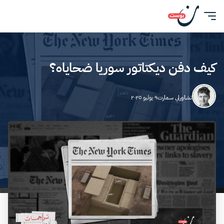
كيف دفن ديكتاتور سوريا ضحاياه؟
تشاورلي سمارت
٩ يوليو ٢٠٢٥