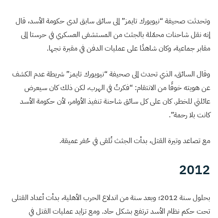
وتحدثت صحيفة “نيويورك تايمز” إلى سائق سابق لدى حكومة الأسد، قال
إنه نقل شاحنات محمّلة بالجثث من المستشفى العسكري في حرستا إلى
مقابر جماعية، وكان شاهدًا على عمليات الدفن في مقبرة نجها.
وقال السائق، الذي تحدث إلى صحيفة “نيويورك تايمز” شريطة عدم الكشف
عن هويته خوفًا من الانتقام: “فكرتُ في الهرب، لكن ذلك كان سيعرض
عائلتي للخطر. كان على كل سائق شاحنة تنفيذ الأوامر، لأن حكومة الأسد
كانت بلا رحمة”.
مع تصاعد وتيرة القتل، بدأت الجثث تُلقى في حُفر عميقة.
2012
بحلول سنة 2012؛ وبعد سنة من اندلاع الحرب الأهلية، بدأت أعداد القتلى
تحت حكم نظام الأسد ترتفع بشكل حاد. ومع تزايد عمليات القتل في