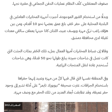
صفوف المعتقلين، كثّف النظام عمليات الدفن الجماعي في مقبرة نجها.
وبدلًا من استخدام القبور الموجودة، أجبرت أجهزة المخابرات العاملين في
البلدية المحلية على حفر حُفر، بلغ عمق بعضها نحو 10 أقدام، ومن بين
هؤلاء راغب تركي مهزة ويوسف عبيد، اللذان كانا حينها يعملان سائقي معدات
ثقيلة لدى محافظة دمشق.
وقالا إن ضباط المخابرات أمروا العمال بملء تلك الحُفر بمئات الجثث التي
كانت تصل في شاحنات مبردة يبلغ طولها نحو 50 قدمًا، وهي شاحنات
تُستخدم عادة لنقل المنتجات الزراعية.
وفي المنطقة نفسها التي قال فيها كلّ من مهزة وعبيد إنهما حفراها
باستخدام الجرافات، عثرت صحيفة “نيويورك تايمز” على أدلة تشير إلى وجود
حفر عميقة، وقد تطابقت أبعاد العديد من تلك الحفر مع وصف مهزة.