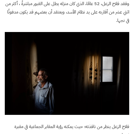
وفقد فلاح الزعل، 52 عامًا، الذي كان منزله يطل على القبور مباشرةً ، أكثر من
اثني عشر من أقاربه على يد نظام الأسد، ويعتقد أن بعضهم قد يكون مدفونًا
في نجها.
فلاح الزعل ينظر من نافذته؛ حيث يمكنه رؤية المقابر الجماعية في مقبرة