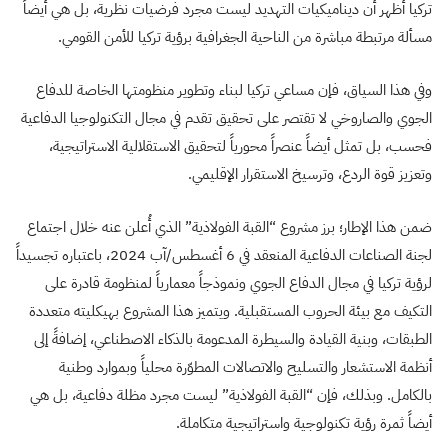
تركيا أظهر أن ديناميكيات التهديد ليست مجرد فرضيات نظرية، بل هي أيضاً
مسألة مرتبطة مباشرة من الناحية الجغرافية برؤية تركيا للأمن القومي.
وفي هذا السياق، فإن مساعي تركيا لبناء وتطوير منظومتها الخاصة للدفاع
الجوي والصاروخي لا تقتصر على تحقيق تقدم في مجال التكنولوجيا الدفاعية
فحسب، بل تمثل أيضاً عنصراً محورياً لتحقيق الاستقلالية الاستراتيجية،
وتعزيز قوة الردع، وترسيخ الاستقرار الإقليمي.
ضمن هذا الإطار؛ برز مشروع “القبة الفولاذية” الذي أُعلن عنه خلال اجتماع
لجنة الصناعات الدفاعية المنعقد في 6 أغسطس/آب 2024، باعتباره تجسيداً
لرؤية تركيا في مجال الدفاع الجوي ونموذجاً معمارياً لمنظومة قادرة على
التكيف مع بيئة الحروب المستقبلية. ويتميز هذا المشروع بهيكليته متعددة
الطبقات، وبنية القيادة والسيطرة المدعومة بالذكاء الاصطناعي، إضافةً إلى
أنظمة الاستشعار والتسليح والاتصالات المطوّرة محلياً وبموارد وطنية
بالكامل. وبذلك، فإن “القبة الفولاذية” ليست مجرد مظلة دفاعية، بل هي
أيضاً ثمرة رؤية تكنولوجية واستراتيجية متكاملة.