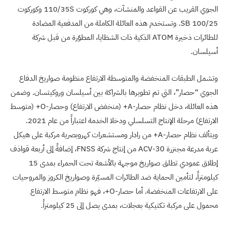
الجوي القريب عن القواعد والمنشآت، وهي كوركوت 110/35S وكوركوت
100/25 SB. وتستخدم هذه العائلة الكاملة من المدفعية المضادة
للطائرات ذخيرة ATOM الذكية ذات الشظايا، المطوّرة من قبل شركة
أسيلسان.
وتشمل الطبقات المنخفضة والمتوسطة الارتفاع منظومة صواريخ الدفاع
الجوي “حصار”، التي تم تطويرها بالشراكة بين أسيلسان وروكيتسان. وضمن
هذه العائلة، دخل نظام حصار-A+ (منخفض الارتفاع) وحصار-O+ (متوسط
الارتفاع) مرحلة الإنتاج التسلسلي ودخلا الخدمة اعتباراً من عام 2021.
ويتألف نظام حصار-A+ من رادار ومستشعرات كهروبصرية مركبة على هيكل
عربة مدرعة مجنزرة ACV-30 من إنتاج شركة FNSS، إضافةً إلى أربعة قواذف
إطلاق عمودي تطلق صواريخ موجهة بالأشعة تحت الحمراء بمدى 15
كيلومتراً، لتأمين الحماية ضد الطائرات المسيّرة وصواريخ الكروز والمروحيات
على الارتفاعات المنخفضة. أما حصار-O+، فهو نظام متوسط الارتفاع
محمول على مركبة تكتيكية بعجلات، بمدى يصل إلى 25 كيلومتراً.