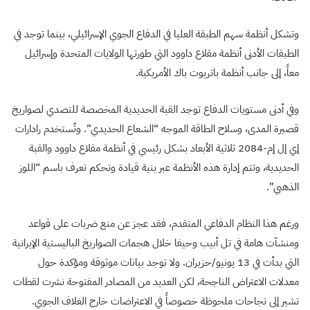
وتشكل أنظمة سهم الطبقة العليا في الدفاع الجوي الإسرائيلي، بينما توجد في
الطبقات الأدنى أنظمة مقلاع داوود التي طورتها الولايات المتحدة وإسرائيل
معاً، إلى جانب أنظمة باتريوت باك الأمريكية.
وفي أدنى مستويات الدفاع توجد القبة الحديدية المخصصة للتصدي لصواريخ
قصيرة المدى، وسلاح الطاقة الموجه “الشعاع الحديدي”. وتُستخدم رادارات
إي إل إم-2084 ثلاثية الأبعاد بشكل رئيسي في أنظمة مقلاع داوود والقبة
الحديدية، وتتم إدارة هذه الأنظمة عبر بنية قيادة وتحكم تعرف باسم “اللوز
الذهبي”.
ورغم هذا النظام الدفاعي المتقدم، فقد عجز عن منع ضربات على قواعد
ومنشآت هامة في تل أبيب وحيفا خلال هجمات الصواريخ الباليستية الإيرانية
التي بدأت في 13 يونيو/حزيران. ولا توجد بيانات موثوقة ومؤكدة حول
معدلات الاعتراض الناجحة، لكن العديد من المصادر المفتوحة نشرت لقطات
تشير إلى نجاحات ملحوظة خصوصاً في الاعتراضات خارج الغلاف الجوي.