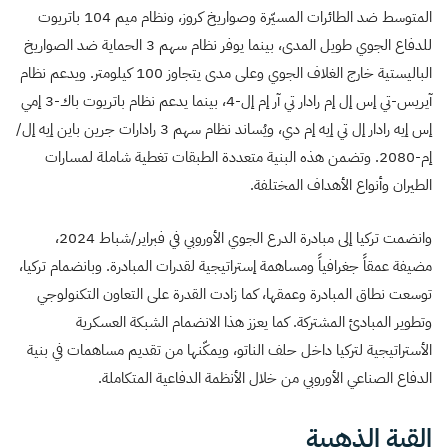
المتوسط ضد الطائرات المسيّرة وصواريخ كروز، ونظام ميم 104 باتريوت
للدفاع الجوي طويل المدى، بينما يوفر نظام سهم 3 الحماية ضد الصواريخ
الباليستية خارج الغلاف الجوي وعلى مدى يتجاوز 100 كيلومتر. ويدعم نظام
آيريس-تي إس إل إم رادار تي آر إم إل-4، بينما يدعم نظام باتريوت باك-3 إمي
إس إيه رادار إل تي إيه إم دي، ويُساند نظام سهم 3 رادارات جرين باين إيه إل/
إم-2080. وتضمن هذه البنية متعددة الطبقات تغطية شاملة لمسارات
الطيران وأنواع الأهداف المختلفة.
وانضمت تركيا إلى مبادرة الدرع الجوي الأوروبي في فبراير/شباط 2024،
مضيفة عمقاً جغرافياً ومساهمة إستراتيجية لقدرات المبادرة. وبانضمام تركيا،
توسعت نطاق المبادرة وعمقها، كما زادت القدرة على التعاون التكنولوجي
وتطوير المبادئ المشتركة. كما يعزز هذا الانضمام الشبكة العسكرية
الأستراتيجية لتركيا داخل حلف الناتو، ويمكّنها من تقديم مساهمات في بنية
الدفاع الصناعي الأوروبي من خلال الأنظمة الدفاعية المتكاملة.
القبة الذهبية