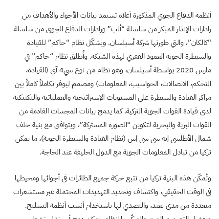
أنظمة الدفاع الجوي المذكورة أعلاه تستمد بيانات الأجواء والأهداف من
رادارات الإنذار المبكر من سلسلة “ألب” ورادارات الدفاع الجوي من سلسلة
“كالكان”، والتي طورتها شركة أسيلسان. ويشكّل نظام “حاكم” للقيادة
والسيطرة الجوية العمود الفقري لهذه الشبكة. وأُطلق نظام “حاكم” في
مارس 2020 بواسطة أسيلسان، وهو نظام من نوع سي4 آي (القيادة،
التحكم، الاتصالات، الحواسيب، المعلومات) ومصمم ليوفر تكاملاً كاملاً بين
مراكز القيادة والسيطرة على المستويات الإستراتيجية والعملياتية والتكتيكية
لدى قيادة القوات الجوية التركية. كما يدمج بيانات المجسات القادمة من
القوات البرية والبحرية لتكوين “الصورة المشتركة”، ويتوافق مع بنية حلف
شمال الأطلسي إيه سي سي إس (نظام القيادة والسيطرة الجوية)، ما يمكن
تركيا من تبادل المعلومات الجوية مع الدول الحليفة عند الحاجة.
وتُمكّن هذه البنية تركيا من تتبع حركة جميع الطائرات في أجوائها ومحيطها
في الوقت الحقيقي، واكتشاف وتحديد التهديدات المحتملة عبر مستشعرات
متعددة من مدى بعيد، والتصدي لها باستخدام أنسب أنظمة التسليح.
وبفضل التصميم المرن والمركّب للنظام، يمكن دمج أجهزة استشعار