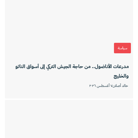
سياسة
مدرعات الأناضول.. من حاجة الجيش التركي إلى أسواق الناتو
والخليج
خالد أصلان
٧ أغسطس ٢٠٢٦