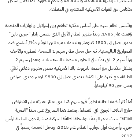
استخبارات إلكترونية متقدمة، وبنية قيادة وتحكم متطورة، كما تعمل بشكل
متكامل مع القوات الأمريكية المنتشرة في المنطقة.
وتأسس نظام سهم على أساس مذكرة تفاهم بين إسرائيل والولايات المتحدة
وُقعت عام 1986. وبدأ تطوير النظام الأولي الذي تضمن رادار “جرين باين”
بمدى يصل إلى 1500 كيلومتر وبنية ذات مرحلتين لتوفير دفاع أساسي ضد
الصواريخ الباليستية. ثم حل محل نظام سهم 1 النسخة المطورة والأخف
وزناً سهم 2 التي بدأت في التطوير منتصف التسعينيات. ويعمل سهم 2
بشكل متكامل مع أنظمة باتريوت باك الأمريكية ضمن مفهوم دفاعي ثنائي
الطبقة، مع قدرة على الكشف بمدى يصل إلى 500 كيلومتر ومدى اعتراض
يصل حتى 90 كيلومتراً.
أما أكثر أنظمة العائلة تطوراً فهو سهم 3، الذي يمتاز بقدرته على الاعتراض
خارج الغلاف الجوي (في الفضاء). يعتمد هذا الصاروخ على مبدأ “الضربة
القاتلة” حيث يدمر الهدف بواسطة الطاقة الحركية مباشرة دون الحاجة لرأس
حربي. وأُجريت أولى تجارب النظام عام 2015، ودخل الخدمة رسمياً في
2017.