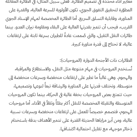
معايير أداء محددة في تصميم الطائرة. فعلى سبيل المثال؛ في الطائرة المقاتلة
المطوّرة لتحقيق التفوق الجوي، تكون الأولوية للسرعة العالية، والقدرة على
المناورة، وقابلية التسلق السريع. أما الطائرة المخصصة لمهام الإسناد الجوي
القريب، فيجب أن تتميز بقدرتها العالية على البقاء ومقاومة نيران العدو. بينما
طائرات النقل الثقيل، والتي صُممت عادةً للطيران بسرعة ثابتة على ارتفاعات
عالية، لا تحتاج إلى قدرة مناورة كبيرة.
الطائرات ذات الأجنحة الدوارة (المروحيات):
تُستخدم المروحيات في مهام متنوعة مثل النقل، والاستطلاع والمراقبة،
والهجوم. وهي غالباً ما تطير على ارتفاعات منخفضة وبسرعات منخفضة إلى
متوسطة. وتختلف قدرتها على المناورة والرشاقة تبعاً لنوعها وتصميمها،
حيث تتمتع بعض المروحيات بخفة عالية في الحركة، بينما تكون المروحيات
المتوسطة والثقيلة المخصصة للنقل أكثر بطئاً وثقلاً في الأداء. أما مروحيات
الهجوم، فتصمم خصيصاً للعمل على ارتفاعات منخفضة وبسرعات نسبية
عالية، ومن أبرز مزاياها الحديثة القدرة على تدمير الأهداف بدقة باستخدام
ذخائر موجهة، مع تقليل احتمالية اكتشافها.