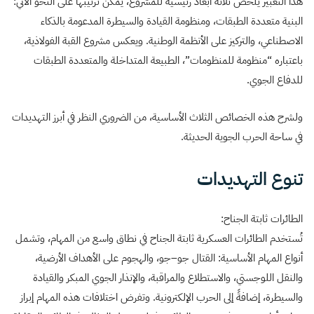
هذا التعبير يلخص ثلاثة أبعاد رئيسية للمشروع، يمكن ترتيبها على النحو الآتي:
البنية متعددة الطبقات، ومنظومة القيادة والسيطرة المدعومة بالذكاء
الاصطناعي، والتركيز على الأنظمة الوطنية. ويعكس مشروع القبة الفولاذية،
باعتباره “منظومة للمنظومات”، الطبيعة المتداخلة والمتعددة الطبقات
للدفاع الجوي.
ولشرح هذه الخصائص الثلاث الأساسية، من الضروري النظر في أبرز التهديدات
في ساحة الحرب الجوية الحديثة.
تنوع التهديدات
الطائرات ثابتة الجناح:
تُستخدم الطائرات العسكرية ثابتة الجناح في نطاق واسع من المهام، وتشمل
أنواع المهام الأساسية: القتال جو–جو، والهجوم على الأهداف الأرضية،
والنقل اللوجستي، والاستطلاع والمراقبة، والإنذار الجوي المبكر والقيادة
والسيطرة، إضافةً إلى الحرب الإلكترونية. وتفرض اختلافات هذه المهام إبراز