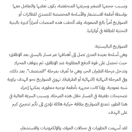
وبسبب حجمها الصغير وسرعتها المنخفضة، يكون تعقبها والتعامل معها
بواسطة أنظمة الاستشعار والأسلحة المخصصة للتصدي للطائرات أو
الصواريخ أمراً بالغ الصعوبة، وقد ألحقت هذه المنصات أضراراً كبيرة بالبنية
التحتية للطاقة في أوكرانيا.
الصواريخ الباليستية:
وهي أسلحة بعيدة المدى تصل إلى أهدافها عبر مسار باليستي بعد الإطلاق؛
حيث تحصل على قوة الدفع المطلوبة عند الإطلاق، ثم يتوقف المحرك
وتدخل مرحلة الطيران الحر، وهي ما تُعرف بمرحلة “المنتصف”. بعد ذلك،
وفي المرحلة النهائية (النهائية أو الطرفية)، تهوي الصواريخ نحو الهدف بزاوية
شبه عمودية. وإذا كانت مجهزة بأنظمة توجيه متطورة، يمكنها إجراء
تصحيحات طفيفة في المسار خلال هذه المرحلة. وبسبب السرعة العالية في
هذا الطور، تتمتع الصواريخ بطاقة حركية هائلة تؤدي إلى تأثير تدميري كبير
على الهدف.
لقد أسهمت التطورات في مجالات المواد، والإلكترونيات والاستشعار،