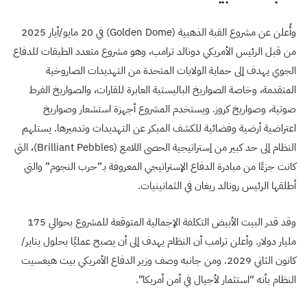
وأُعلن عن مشروع القبة الذهبية (Golden Dome) في 20 مايو/أيار 2025
من قبل الرئيس الأمريكي دونالد ترامب، وهو مشروع متعدد الطبقات للدفاع
الجوي يهدف إلى حماية الولايات المتحدة من التهديدات الصاروخية
المتقدمة، وخاصة الصواريخ الباليستية العابرة للقارات، والصواريخ الفرط
صوتية، وصواريخ كروز. ويستخدم المشروع أجهزة استشعار وصواريخ
اعتراضية أرضية وفضائية للكشف المبكر عن التهديدات وتدميرها. يستلهم
النظام إلى حد كبير من إستراتيجية الحصى اللامع (Brilliant Pebbles)، التي
كانت جزءًا من مبادرة الدفاع الإستراتيجي المعروفة بـ”حرب النجوم” والتي
أطلقها الرئيس رونالد ريغان في الثمانينيات.
وقد قدر البيت الأبيض التكلفة الإجمالية المتوقعة للمشروع بحوالي 175
مليار دولار. وأعلن ترامب أن النظام يهدف إلى أن يصبح عمليًا بحلول يناير/
كانون الثاني 2029. ومن جانبه وصف وزير الدفاع الأمريكي بيت هيغسيت
النظام بأنه “استثمار لأجيال في أمن أمريكا”.