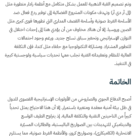
وتم تصميم القبة الذهبية للعمل بشكل متكامل مع أنظمة رادار متطورة مثل
(إل آر دي آر) وتهدف مكونات المشروع الفضائية إلى توفير ردع فعال ضد
الأسلحة الفرط صوتية وأسلحة القصف المداري التي تطورها قوى كبرى مثل
الصين وروسيا. إلا أن هناك مخاوف من أن يؤدي هذا إلى إحداث اختلال في
التوازن الإستراتيجي وتحفيز سباق تسلح جديد. ورغم وجود احتمالات
للتطوير المشترك ومشاركة التكنولوجيا مع حلفاء مثل كندا، فإن التكلفة
العالية للنظام وتعقيداته الفنية تجلب معها تحديات سياسية ولوجستية كبيرة
في التنفيذ.
الخاتمة
أصبح الدفاع الجوي والصاروخي من الأولويات الإستراتيجية القصوى للدول
في ظل بيئة أمنية معقدة ومتغيرة باستمرار. إلا أن هذا الاحتياج يمثل تحدياً
كبيراً من الناحيتين التقنية والتكلفة المالية. إذ يتراوح الطيف الواسع
والديناميكي للتهديدات بين الصواريخ الباليستية، والطائرات المسيّرة
الانتحارية (الكاميكازي)، وصواريخ كروز، والأنظمة الفرط صوتية، مما يستلزم