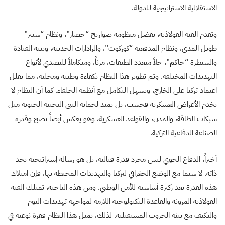
الاستقلالية الاستراتيجية للدولة.
وتقدم القبة الفولاذية، بفضل منظومة صواريخ “حصار”، ونظام “سيبر”
طويل المدى، ونظام المدفعية “كوركوت”، والرادارات الحديثة، وبنية القيادة
والسيطرة “حاكم”، حلاً متعدد الطبقات، مرناً، ومتكاملاً للتصدي لأنواع
التهديدات المختلفة. وتم تطوير هذا النظام بكفاءة وطنية ومحلية، مما يقلل
اعتماد تركيا على الخارج، ويسهل التكامل مع أنظمة الحلفاء. كما أن النظام لا
يخدم الأغراض العسكرية فحسب، بل يمتد لحماية البنى التحتية الحيوية مثل
شبكات الطاقة، والمدن، والقواعد العسكرية، وهو يعكس أيضاً نضج وقدرة
الصناعة الدفاعية التركية.
أخيراً، الدفاع الجوي ليس مجرد قدرة قتالية، بل هو رسالة إستراتيجية بحد
ذاته. لا سيما مع الوضع الجغرافي لتركيا والتهديدات المحيطة بها، فإن امتلاك
هذه القدرة يعد ركيزة أساسية للأمن الوطني. ومن هذه الناحية، تمتلك القبة
الفولاذية المرونة والقاعدة التكنولوجية اللازمة لمواجهة تهديدات اليوم
والتكيف مع بيئة الحروب المستقبلية. لذلك، يمثل هذا النظام قفزة نوعية في