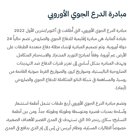
مبادرة الدرع الجوي الأوروبي
مبادرة الدرع الجوي الأوروبي، التي أُطلقت في أكتوبر/تشرين الأول 2022
بقيادة ألمانيا، هي مبادرة إقليمية للدفاع الجوي والصاروخي تضم حالياً 24
دولة أوروبية. وتم تصميم المبادرة لإنشاء مظلة دفاع متعددة الطبقات على
الأرض عبر أوروبا، وفقاً لمبادئ التوريد المشترك والاستخدام المتكامل.
وتهدف المبادرة بشكل أساسي إلى تعزيز قدرات الدفاع ضد التهديدات
الصاروخية الباليستية، وصواريخ كروز، والصواريخ الفرط صوتية القادمة من
روسيا، والمساهمة في شبكة الناتو المتكاملة للدفاع الجوي والصاروخي
(آيماد).
وتضم مبادرة الدرع الجوي الأوروبي أربع طبقات تشمل أنظمة استشعار
وأسلحة بمديات قصيرة ومتوسطة وطويلة وطويلة جداً. ومن بين أنظمة
التسليح؛ سكاي رينجر 30 التي تستهدف في المدى القصير الأهداف الصغيرة،
خصوصاً الطائرات المسيّرة، ونظام آيريس-تي إس إل إم الذي يدافع في المدى