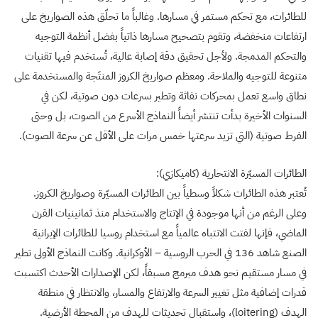
للطائرات، مع تحكم مستمر في مسارها. وغالباً ما تحلّق هذه الصواريخ على
ارتفاعات منخفضة، وتقوم بتصحيح مسارها ذاتياً بفضل أنظمة التوجيه
والتحكم المدمجة. ولأجل تحقيق دقة إصابة عالية، تُستخدم فيها تقنيات
متنوعة للتوجيه والملاحة. ومعظم صواريخ الكروز المنتَجة والمستخدمة على
نطاق واسع تعمل بمحركات نفاثة وتطير بسرعات دون صوتية، لكن في
السنوات الأخيرة بدأت تنتشر أيضاً النماذج الأسرع من الصوت، بل وحتى
الفرط صوتية (التي تزيد سرعتها خمس مرات على الأقل عن سرعة الصوت).
الطائرات المسيّرة الانتحارية (كاميكازي):
تُعتبر هذه الطائرات شكلاً وسطياً بين الطائرات المسيّرة وصواريخ الكروز.
وعلى الرغم من أنها موجودة في الإنتاج والاستخدام منذ ثمانينيات القرن
الماضي، فإنها لفتت الانتباه عالمياً مع استخدام روسيا للطائرات الإيرانية
الصنع شاهد 136 في الحرب الروسية – الأوكرانية. وكانت النماذج الأولى تطير
في مسار مستقيم نحو هدف مبرمج مسبقاً، لكن الإصدارات الأحدث اكتسبت
قدرات إضافية مثل تغيير السرعة والارتفاع والمسار، والانتظار في منطقة
الهدف (loitering)، واستقبال تحديثات للهدف من المحطة الأرضية.