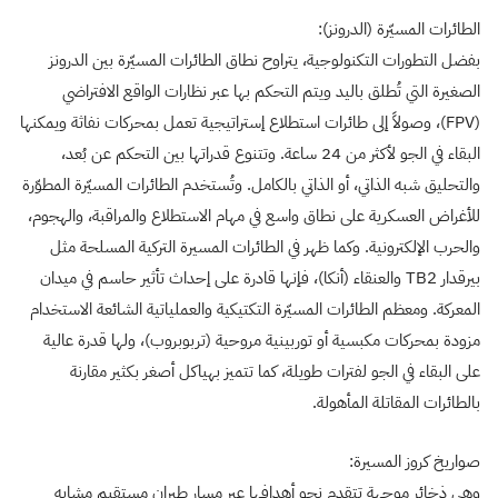
الطائرات المسيّرة (الدرونز):
بفضل التطورات التكنولوجية، يتراوح نطاق الطائرات المسيّرة بين الدرونز
الصغيرة التي تُطلق باليد ويتم التحكم بها عبر نظارات الواقع الافتراضي
(FPV)، وصولاً إلى طائرات استطلاع إستراتيجية تعمل بمحركات نفاثة ويمكنها
البقاء في الجو لأكثر من 24 ساعة. وتتنوع قدراتها بين التحكم عن بُعد،
والتحليق شبه الذاتي، أو الذاتي بالكامل. وتُستخدم الطائرات المسيّرة المطوّرة
للأغراض العسكرية على نطاق واسع في مهام الاستطلاع والمراقبة، والهجوم،
والحرب الإلكترونية. وكما ظهر في الطائرات المسيرة التركية المسلحة مثل
بيرقدار TB2 والعنقاء (أنكا)، فإنها قادرة على إحداث تأثير حاسم في ميدان
المعركة. ومعظم الطائرات المسيّرة التكتيكية والعملياتية الشائعة الاستخدام
مزودة بمحركات مكبسية أو توربينية مروحية (تربوبروب)، ولها قدرة عالية
على البقاء في الجو لفترات طويلة، كما تتميز بهياكل أصغر بكثير مقارنة
بالطائرات المقاتلة المأهولة.
صواريخ كروز المسيرة:
وهي ذخائر موجهة تتقدم نحو أهدافها عبر مسار طيران مستقيم مشابه