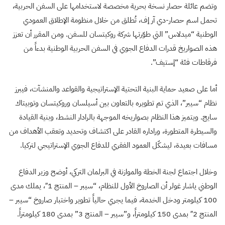
وتضم عائلة حصار نسخة بحرية مخصصة لاستخدامها على السفن الحربية،
تحمل اسم حصار-دي آر إف، تُطلق من خلال منظومة الإطلاق العمودي
الوطنية “ميدلاس” التي طوّرتها شركة روكيتسان للسفن. ومن المقرر أن تعزز
هذه الصواريخ قدرات الدفاع الجوي في السفن الحربية الوطنية بدءاً من
فرقاطات فئة “إستيف”.
أما على صعيد حماية البنية التحتية الإستراتيجية والقواعد والمنشآت، فيبرز
نظام “سيبر”، الذي تم تطويره بالتعاون بين أسيلسان وروكيتسان وتوبيتاك
سايج. ويتميز هذا النظام بصواريخه الموجهة بالرادار النشط، وبنية القيادة
والسيطرة المتطورة، وراداره القادر على اكتشاف وتحديد وتعقب الأهداف من
مسافات بعيدة، ليشكّل العمود الفقري للدفاع الجوي الإستراتيجي لتركيا.
وخلال اجتماع لجنة الخطة والموازنة في البرلمان التركي، أوضح وزير الدفاع
الوطني ياشار غولر أن الصاروخ الأول للنظام، “سيبر – المنتج 1″، يملك مدى
100 كيلومتر ودخل الخدمة، فيما يجري حالياً تطوير واختبار صاروخ “سيبر –
المنتج 2″ بمدى 150 كيلومتراً، و”سيبر – المنتج 3” بمدى 180 كيلومتراً.