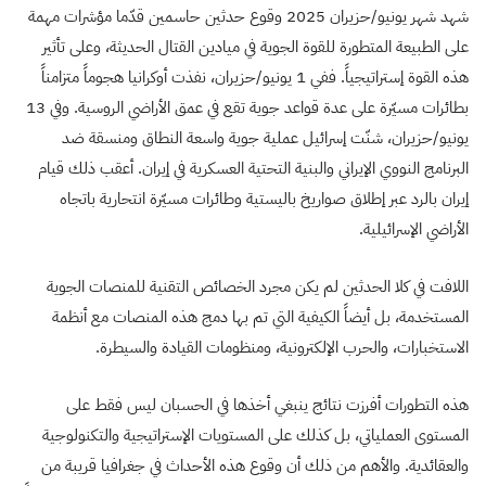
شهد شهر يونيو/حزيران 2025 وقوع حدثين حاسمين قدّما مؤشرات مهمة
على الطبيعة المتطورة للقوة الجوية في ميادين القتال الحديثة، وعلى تأثير
هذه القوة إستراتيجياً. ففي 1 يونيو/حزيران، نفذت أوكرانيا هجوماً متزامناً
بطائرات مسيّرة على عدة قواعد جوية تقع في عمق الأراضي الروسية. وفي 13
يونيو/حزيران، شنّت إسرائيل عملية جوية واسعة النطاق ومنسقة ضد
البرنامج النووي الإيراني والبنية التحتية العسكرية في إيران. أعقب ذلك قيام
إيران بالرد عبر إطلاق صواريخ باليستية وطائرات مسيّرة انتحارية باتجاه
الأراضي الإسرائيلية.
اللافت في كلا الحدثين لم يكن مجرد الخصائص التقنية للمنصات الجوية
المستخدمة، بل أيضاً الكيفية التي تم بها دمج هذه المنصات مع أنظمة
الاستخبارات، والحرب الإلكترونية، ومنظومات القيادة والسيطرة.
هذه التطورات أفرزت نتائج ينبغي أخذها في الحسبان ليس فقط على
المستوى العملياتي، بل كذلك على المستويات الإستراتيجية والتكنولوجية
والعقائدية. والأهم من ذلك أن وقوع هذه الأحداث في جغرافيا قريبة من