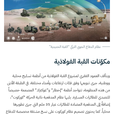
نظام الدفاع الجوي التركي “القبة الحديدية”
مكوّنات القبة الفولاذية
ويتألف العمود الفقري لمشروع القبة الفولاذية من أنظمة تسليح محلية
ووطنية، جرى تنويعها وفق فئات ارتفاعات وأمداء مختلفة. في الطبقة الأدنى
من هذه المنظومة، تتواجد أنظمة “إخطار” و”غوكبَرك” المصممة خصيصاً
للتصدي للطائرات المسيّرة. يليها نظام المدفعية ذاتية الحركة “كوركوت”،
إضافةً إلى المدفعية المضادة للطائرات عيار 35 ملم التي جرى تطويرها
محلياً. كما يحتوي تصميم نظام كوركوت على نسخ مشتقة مخصصة للدفاع