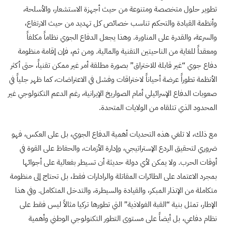
تطوير حلول متخصصة ومتنوعة من حيث أجهزة الاستشعار، والأسلحة،
وأنظمة القيادة والتحكم تناسب خصائص كل تهديد من حيث الارتفاع،
والسرعة، والقدرة على المناورة. وهذا يجعل الدفاع الجوي نظاماً مكلفاً
ومعقداً للغاية من الناحيتين التقنية والمالية. ومن ثم، فإن إقامة منظومة
دفاع جوي “غير قابلة للاختراق” بصورة مطلقة أمر غير ممكن تقنياً، حتى أكثر
الأنظمة تطوراً عرضة أحياناً لاختراقات وفشل في الاعتراضات، كما ظهر جلياً في
صعوبات الدفاع الإسرائيلي أمام الصواريخ الإيرانية، رغم الدعم التكنولوجي غير
المحدود الذي تتلقاه من الولايات المتحدة.
مع ذلك، لا تلغي هذه التحديات أهمية الدفاع الجوي، بل على العكس، فهو
ضروري لتحقيق الردع الإستراتيجي، وإدارة الأزمات، والحفاظ على القوة في
أوقات الحرب. ولا يمكن لأي دولة حديثة أن تسيطر بفعالية على أجوائها
بمجرد الاعتماد على الطائرات المقاتلة والرادارات فقط، بل تحتاج إلى منظومة
متكاملة من الإنذار المبكر، والقيادة والسيطرة، والتدخل المتكامل. وفي هذا
الإطار، تمثل بنية “القبة الفولاذية” التي تطورها تركيا مثالاً ليس فقط على
نظام دفاعي، بل أيضاً على مستوى التطور التكنولوجي الوطني وأهمية