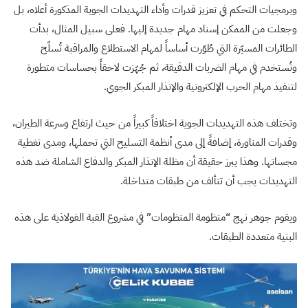
وبرمجيات التحكم في تعزيز قدرات وأداء التهديدات الجوية المذكورة أعلاه، بل
وجعلت من الممكن إسناد مهام جديدة إليها. فعلى سبيل المثال، بدأت
الطائرات المسيّرة التي طُوّرت أساساً لمهام الاستطلاع والمراقبة تُسلّح
وتُستخدم في مهام الضربات الدقيقة، ثم جُهّزت لاحقاً بحساسات متطورة
لتنفيذ مهام الحرب الإلكترونية والإنذار المبكر الجوي.
وتختلف هذه التهديدات الجوية اختلافاً كبيراً من حيث ارتفاع وسرعة الطيران،
وقدرات المناورة، إضافةً إلى مدى أنظمة التسليح التي تحملها، ومدى تغطية
مجساتها. وهذا يبرز حقيقة أن مظلة الإنذار المبكر والدفاع الشاملة ضد هذه
التهديدات يجب أن تتألف من طبقات متداخلة.
ويقوم جوهر نهج “منظومة المنظومات” في مشروع القبة الفولاذية على هذه
البنية متعددة الطبقات.