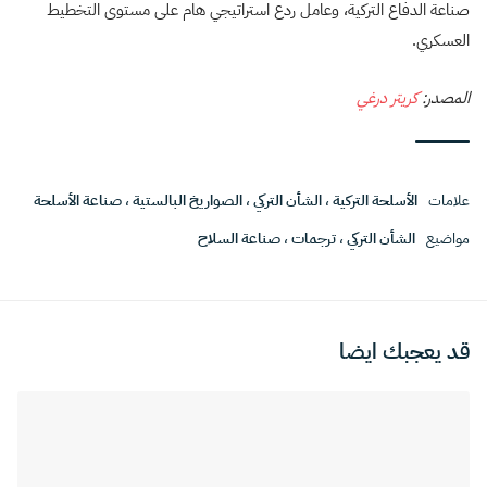
صناعة الدفاع التركية، وعامل ردع استراتيجي هام على مستوى التخطيط
العسكري.
المصدر:
كريتر درغي
علامات
الأسلحة التركية
،
الشأن التركي
،
الصواريخ البالستية
،
صناعة الأسلحة
مواضيع
الشأن التركي
،
ترجمات
،
صناعة السلاح
قد يعجبك ايضا