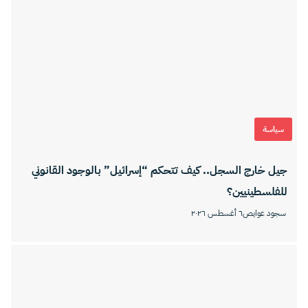
سياسة
جيل خارج السجل.. كيف تتحكم “إسرائيل” بالوجود القانوني
للفلسطينيين؟
سجود عوايص
٦ أغسطس ٢٠٢٦