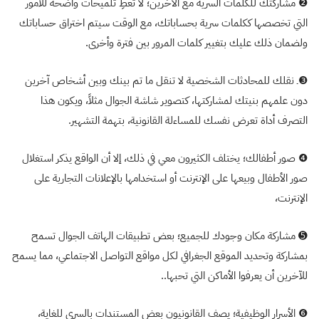
❷ مشاركتك للكلمات السرية مع الآخرين؛ لا تعطِ تلميحات واضحة للأمور
التي تخصصها ككلمات سرية بحساباتك، مع الوقت سيتم اختراق حساباتك
ولضمان ذلك عليك بتغيير كلمات المرور بين فترة وأخرى.
❸ـ نقلك للمحادثات الشخصية لا تنقل ما تم بينك وبين أشخاص آخرين
دون علمهم بنيتك لمشاركتها، كتصوير شاشة الجوال مثلاً، ويكون هذا
التصرف أداة تعرض نفسك للمساءلة القانونية، بتهمة التشهير.
❹ صور أطفالك؛ يختلف الكثيرون معي في ذلك، إلا أن الواقع يذكر استغلال
صور الأطفال وبيعها على الإنترنت أو استخدامها بالإعلانات التجارية على
الإنترنت،
➎ مشاركة مكان وجودك للجميع؛ بعض تطبيقات الهاتف الجوال تسمح
بمشاركة وتحديد الموقع الجغرافي لكل مواقع التواصل الاجتماعي، مما يسمح
للآخرين أن يعرفوا الأماكن التي تحبها..
❻ الأسرار الوظيفية؛ يصف القانونيون بعض المستندات بالسري للغاية،