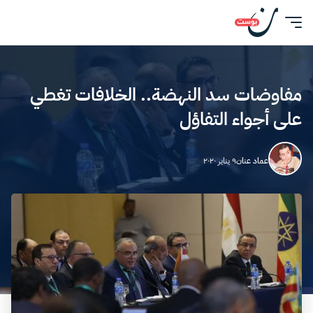
مفاوضات سد النهضة.. الخلافات تغطي
على أجواء التفاؤل
عماد عنان
٩ يناير ٢٠٢٠