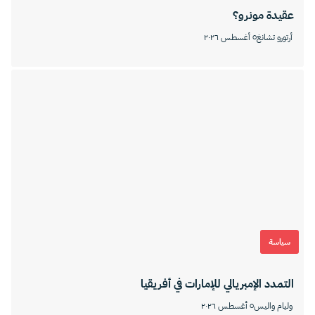
عقيدة مونرو؟
أرتورو تشانغ
٥ أغسطس ٢٠٢٦
سياسة
التمدد الإمبريالي للإمارات في أفريقيا
وليام واليس
٥ أغسطس ٢٠٢٦