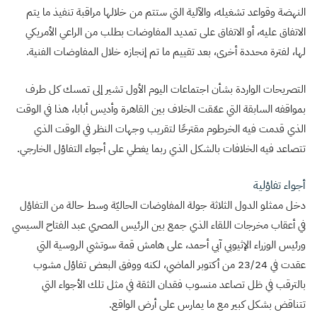
النهضة وقواعد تشغيله، والآلية التي ستتم من خلالها مراقبة تنفيذ ما يتم
الاتفاق عليه، أو الاتفاق على تمديد المفاوضات بطلب من الراعي الأمريكي
لها، لفترة محددة أخرى، بعد تقييم ما تم إنجازه خلال المفاوضات الفنية.
التصريحات الواردة بشأن اجتماعات اليوم الأول تشير إلى تمسك كل طرف
بمواقفه السابقة التي عمّقت الخلاف بين القاهرة وأديس أبابا، هذا في الوقت
الذي قدمت فيه الخرطوم مقترحًا لتقريب وجهات النظر في الوقت الذي
تتصاعد فيه الخلافات بالشكل الذي ربما يغطي على أجواء التفاؤل الخارجي.
أجواء تفاؤلية
دخل ممثلو الدول الثلاثة جولة المفاوضات الحاليّة وسط حالة من التفاؤل
في أعقاب مخرجات اللقاء الذي جمع بين الرئيس المصري عبد الفتاح السيسي
ورئيس الوزراء الإثيوبي آبي أحمد، على هامش قمة سوتشي الروسية التي
عقدت في 23/24 من أكتوبر الماضي، لكنه ووفق البعض تفاؤل مشوب
بالترقب في ظل تصاعد منسوب فقدان الثقة في مثل تلك الأجواء التي
تتناقض بشكل كبير مع ما يمارس على أرض الواقع.