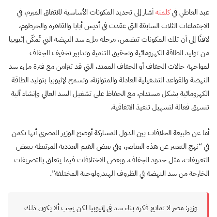
عبد العاطي في
كلمته
أشار إلى تحديد المكونات الأساسية للاتفاق المبرم، في
الاجتماعات الثلاث السابقة التي عقدت في أديس أبابا والقاهرة والخرطوم،
لافتًا إلى أن تلك المكونات تتضمن، مرحلة ملء سد النهضة التي تُمكّن إثيوبيا
من توليد الطاقة الكهرومائية وتحقيق التنمية وتدابير تخفيف الجفاف
لمواجهة حالات الجفاف أو الجفاف الممتد، التي قد تتزامن مع فترة ملء سد
النهضة والقواعد التشغيلية العادلة والمتوازنة، وتسمح لإثيوبيا بتوليد الطاقة
الكهرومائية بشكل مستدام، مع الحفاظ على تشغيل السد العالي وإنشاء آلية
تنسيق فعالة لتسهيل تنفيذ الاتفاقية.
أما عن طبيعة الخلافات بين الدول المشاركة أوضح الوزير المصري أنها تكمن
في “نهج التعبير عن هذه العناصر، وفي بعض القيم العددية المرتبطة ببعض
التعريفات، مثل حدود الجفاف، وبعض الاختلافات فيما يتعلق بالتصريفات
الخارجة من سد النهضة في الظروف الهيدرولوجية المختلفة”.
وزير: مصر لا تمانع فكرة بناء سد في إثيوبيا لكن يجب ألا يكون ذلك