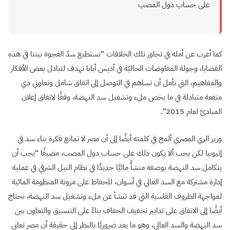
على حساب دول المصب
كما أعرب عن أمله في تجاوز تلك الخلافات “نستطيع سدّ الفجوة بيننا في هذه
القضايا، وجولة المفاوضات الحاليّة في أديس أبابا تهدف لتبادل بعض الأفكار
والمفاهيم، التي نأمل أن تساهم في التوصل إلى اتفاق شامل وتعاوني ذي
منفعة متبادلة في ما يخص ملء وتشغيل سد النهضة، وفقًا لاتفاق إعلان
المبادئ لعام 2015”.
وزير الري المصري ألمح في كلمته أيضًا إلى أن مصر لا تمانع فكرة بناء سد في
إثيوبيا لكن يجب ألا يكون ذلك على حساب دول المصب، مضيفًا “يجب أن
يتكامل سد النهضة بوصفه منشأً مائيًا جديدًا في نظام النيل الشرقي في عملية
إدارة مشتركة مع السد العالي في أسوان، للحفاظ على مرونة المنظومة المائية
لمواجهة الظروف القاسية التي قد تنشأ عن ملء وتشغيل سد النهضة، نحتاج
أيضًا إلى الاتفاق على تدابير تخفيف الجفاف بناءً على التنسيق والتعاون بين
سد النهضة والسد العالي، وهو ما يعد ضروريًا بالنظر إلى حقيقة أن مصر تعاني