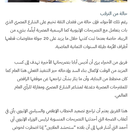
حالة من الترقب
رغم تلك الأجواء، فإن حالة من فقدان الثقة تخيم على الشارع المصري الذي
بات يتعامل مع التصريحات الإثيوبية كما الرسمية المصرية أيضًا، بشيء من
الريبة، خاصة بعدما ثبت كذبها خلال ما يزيد على 20 جولة مفاوضات قطعها
أطراف الأزمة طيلة السنوات الثمانية الماضية.
فريق من الخبراء يرى أن أديس أبابا بتصريحاتها الأخيرة تهدف إلى كسب
المزيد من الوقت لإكمال بناء السد وإدخاله حيز التنفيذ الفعلي هذا العام كما
كان مخطط من البداية، وأن ما يثار بشأن تراجعها عن موقفها الرافض
للمقترحات المصرية دغدغة لمشاعر الشارع المصري ومغازلة للرأي العام
العالمي.
هذا الفريق يعتبر أن تراجع تصعيد الخطاب الإعلامي والسياسي الإثيوبي يأتي في
أعقاب الضجة التي أحدثتها التصريحات المنسوبة لرئيس الوزراء الإثيوبي آبي
أحمد التي أشار فيها إلى أن بلاده “ستحشد الملايين” إذا اضطرت لخوض