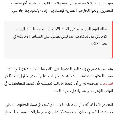
حرب بسبب النزاع مع مصر على مشروع سد النهضة، وهو ما أثار حفيظة
المصريين ودفع الخارجية المصرية لإصدار بيان إدانة وتنديد بما جاء فيها.
حالة التوتر التي تخيم على البيت الأبيض بسبب سياسات الرئيس
الأمريكي دونالد ترامب ربما تلقي بظلالها على الوساطة الأمريكية في
هذا الملف
وبحسب مصدر في وزارة الري المصرية فإن “الاجتماع يشهد صعوبة في فتح
مجال المفاوضات لتشمل عملية تشغيل السد على المدى الأطول”، لافتًا في
تصريحات
صحفية له إلى أن إثيوبيا ما زالت تتمسك بأن تقتصر المفاوضات في
الوقت الراهن على عملية ملء خزان السد.
المصدر ذاته أكد أنه ما زالت هناك خلافات واضحة في مسار المفاوضات على
صعيد عملية ملء خزان السد، مشدّدًا على أن مصر ما زالت تتمسك باستمرار