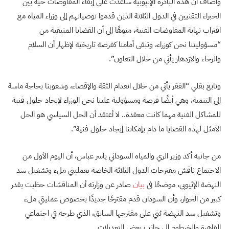
وأضاف أن هذه البادرة الإثيوبية ساعدت على إبقاء المفاوضات حية بين
الخبراء التقنيين في الدول الثلاثة الذين قدموا توصياتهم إلى وزراء المياه مع
اقتراب نهاية المفاوضات الفنية، منوهًا إلى أن القضايا المتبقية من
“مسؤوليتنا نحن كوزراء، وتبقى أمامنا كفرصة تاريخية لإظهار أن السلام
والرخاء والازدهار يأتي من خلال التعاون”.
وتابع بقلي “الفقر يأتي من خلال انعدام الثقة والإقصاء، وشعوبنا بحاجة ماسة
إلى التنمية، وهي أيضًا فرصة ومسؤولية علينا نحن الوزراء لإيجاد حلول فنية
للمشاكل الفنية مهما كانت معقدة.. لا أعتقد أن الحل السياسي هو الحل
الأمثل لهذه القضايا ما دام بإمكاننا إيجاد حلول فنية”.
من جانبه أكد وزير الري والمياه السوداني ياسر عباس، أن اليوم الأول من
الاجتماع ناقش مقترحات الدول الثلاثة الخاصة بعمليتي ملء وتشغيل سد
النهضة الإثيوبي، موضحًا في
بيان
صادر عن وزارته أن المناقشات حظيت بقدر
كبير من الحوار، وأن السودان قدم مقترحًا جديدًا بخصوص عمليتي ملء
وتشغيل سد النهضة بُني على مقترحها السابق، الذي طرحه في اجتماعي
القاهرة والخرطوم إلى جانب بعض التعديلات.