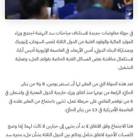
في جولة مفاوضات جديدة لاستئناف مباحثات سد النهضة اجتمع وزراء
الموارد المائية والوفود الفنية من الدول الثلاثة (مصر، السودان، إثيوبيا)،
وبمشاركة البنك الدولي، أمس الأربعاء، في العاصمة الإثيوبية أديس أبابا،
لاستكمال مناقشة بعض المسائل الفنية الخاصة بقواعد الملء وعملية
التشغيل.
تعد هذه الجولة التي من المقرر لها أن تستمر يومين، 8 و9 من يناير
الحاليّ، الرابعة من نوعها منذ اتفاق وزراء خارجية الدول المعنية في واشنطن في
6 من نوفمبر الماضي على خريطة عمل، تنتهي باجتماع من المقرر عقده في
العاصمة الأمريكية في 13 من يناير الحاليّ.
هذا الاجتماع وفق الاتفاق لا بد أن ينتهي إلى خيارين لا ثالث لهما: إما وضع
اللمسات الأخيرة لاتفاق شامل ودائم بين الدول الثلاثة بشأن ملء بحيرة سد