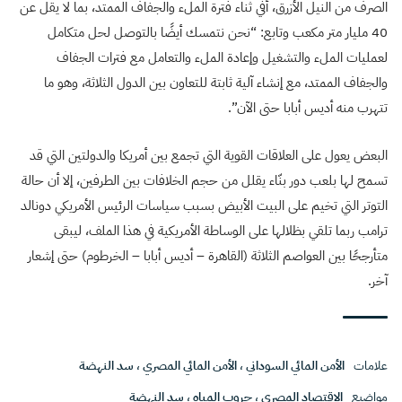
الصرف من النيل الأزرق، أفي ثناء فترة الملء والجفاف الممتد، بما لا يقل عن
40 مليار متر مكعب وتابع: “نحن نتمسك أيضًا بالتوصل لحل متكامل
لعمليات الملء والتشغيل وإعادة الملء والتعامل مع فترات الجفاف
والجفاف الممتد، مع إنشاء آلية ثابتة للتعاون بين الدول الثلاثة، وهو ما
تتهرب منه أديس أبابا حتى الآن”.
البعض يعول على العلاقات القوية التي تجمع بين أمريكا والدولتين التي قد
تسمح لها بلعب دور بنّاء يقلل من حجم الخلافات بين الطرفين، إلا أن حالة
التوتر التي تخيم على البيت الأبيض بسبب سياسات الرئيس الأمريكي دونالد
ترامب ربما تلقي بظلالها على الوساطة الأمريكية في هذا الملف، ليبقى
متأرجحًا بين العواصم الثلاثة (القاهرة – أديس أبابا – الخرطوم) حتى إشعار
آخر.
علامات
الأمن المائي السوداني
،
الأمن المائي المصري
،
سد النهضة
مواضيع
الاقتصاد المصري
،
حروب المياه
،
سد النهضة