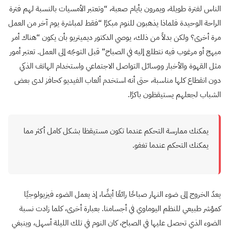
الناس لفترة طويلة، ويمرون بأيام صعبة، “وتعتبر الأمسيات بالنسبة لهم فترة
الراحة الوحيدة فلماذا يذهبون للنوم مبكرًا “فقط لمباشرة يوم آخر من العمل
مرة أخرى؟ ولكن بدلاً من ذلك، يوصي الدكتور ديميتريو بأن يكون “هناك أمر
مبهج أو مرغوب فيه نتطلع إليه في الصباح” قبل التوجّه إلى العمل. تعتبر أمور
مثل القهوة والأخبار ووسائل التواصل الاجتماعي واستخدام الهاتف الذكي
دون انقطاع كلها مناسبة، حتى أنه استخدم ألعاب الفيديو كحافز لدى بعض
الشباب لجعلهم يستيقظون باكرًا.
يمكنك ممارسة التحكم عندما تكون مستيقظا بشكل كامل أكثر مما
يمكنك التحكم عندما تغفو.
يعدّ الخروج إلى ضوء النهار صباحًا رائعًا أيضًا، إذ يعمل الضوء فيزيولوجيًا
كمؤشر طبيعي للنظم اليوماوي في أجسامنا. بعبارة أخرى، كلما زادت نسبة
الضوء الذي تحصل عليها في الصباح، كان النوم في تلك الليلة أسهل، وينبغي