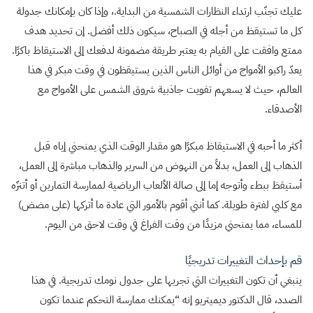
عليك تجنّب ارتداء النظارات الشمسية من البداية.، وإذا كان بإمكانك جدولة
كل ما تستيقظ من أجله في الصباح، سيكون ذلك أفضل. إن تحديد هدف
ممتع وافقت على القيام به يعتبر طريقة مضمونة لدفعك إلى الاستيقاظ باكرًا.
يعدّ راكبو الأمواج من أوائل الناس الذين يستيقظون في وقت مبكر في هذا
العالم، حيث لا يسعهم تفويت جاذبية شروق الشمس على الأمواج مع
الأصدقاء.
أكثر ما أحبه في الاستيقاظ مبكرًا هو مقدار الوقت الذي يمنحني إياه قبل
الذهاب إلى العمل، بدلاً من النهوض من السرير والذهاب مباشرة إلى العمل،
أستيقظ ببطء وأتوجه إما إلى صالة الألعاب الرياضية لممارسة التمارين أو أتنزّه
مع كلبي لفترة طويلة. كما أنني أقوم بالأمور التي عادة ما أتركها (على مضض)
للمساء، مما يمنحني مزيدًا من وقت الفراغ في وقت لاحق من اليوم.
قم بإحداث التغييرات تدريجيًا
ينبغي أن تكون التغييرات التي تجريها على جدول نومك تدريجية. في هذا
الصدد، قال الدكتور ديميتريو إنه “يمكنك ممارسة التحكم عندما تكون