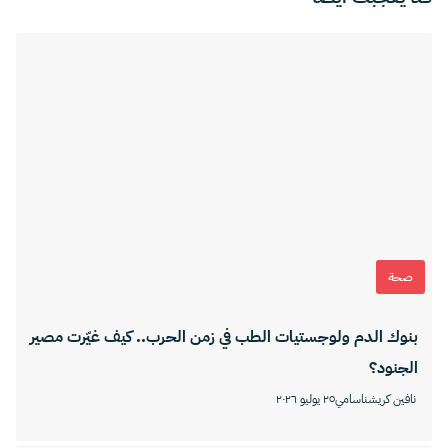
صحة
بنوك الدم ولوجستيات الطب في زمن الحرب.. كيف غيّرت مصير
الجنود؟
نافين كريشناسامي
٢٥ يوليو ٢٠٢٦