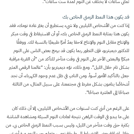
ثماني ساعات لا يختلف عن النوم لمدة ست ساعات”.
قد يكون هذا النمط الزمني الخاص بك
إذا كنت من الأشخاص الليليين ولا شيء يستطيع أن يغيّر عادة نومك، فقد
يكون هذا بمثابة النمط الزمني الخاص بك، أو أن الاستيقاظ في وقت مبكر
والإنتاج مقابل النوم والإنتاج لاحقا يعدّ أمرًا طبيعيًا بالنسبة لك. ووفقًا
للدكتور ديميتريو، فإن التطور ربما يكون قد برمج بعض الناس على النوم
مبكرًا والبعض الآخر على النوم في وقت متأخر للتأكد من “أن القرية مراقبة
بشكل تام خلال الليل”. ومع ذلك، نوّه ديميتريو بأن: “عالمنا الرقمي المثير
جعل بالتأكيد الأمور أسوأ. ومن النادر، في ظل عدم وجود الكهرباء، أن نجد
أشخاصًا ينامون بشكل مفرط في مجتمعنا، على سبيل المثال، من الثالثة
صباحًا إلى العاشرة صباحًا”.
على الرغم من أنني كنت لسنوات من الأشخاص الليليين، إلا أن ذلك كان
على ما يبدو في الوقت الراهن نتيجة لعادات النوم السيئة ومشاهدة الشاشة
بكثرة حتى وقت متأخر من الليل، وليس بسبب النمط الزمني الخاص بي. من
خلال إضافة بعض الانضباط إلى طريقة نومي، وتعلم حب النوم مرة أخرى،