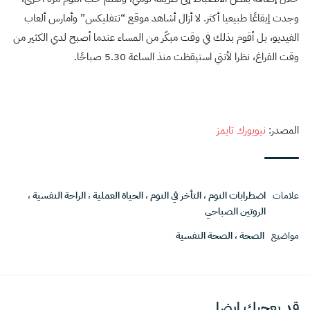
وجدت إيقاعًا طبيعيا أكثر. لا أزال أشاهد موقع “نتفليكس” وأمارس ألعاب
الفيديو، بل أقوم بذلك في وقت مبكّر من المساء عندما أصبح لدي الكثير من
وقت الفراغ، نظرا لأنني استيقظت منذ الساعة 5.30 صباحًا.
المصدر:
نيويورك تايمز
علامات
اضطرابات النوم
،
التأخر في النوم
،
الحياة العملية
،
الراحة النفسية
،
الروتين الصباحي
مواضيع
الصحة
،
الصحة النفسية
قد يعجبك ايضا