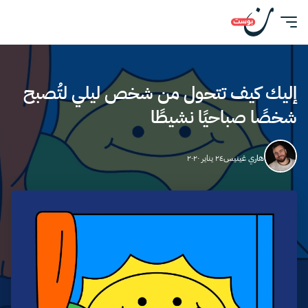
إليك كيف تتحول من شخص ليلي لتُصبح
شخصًا صباحيًا نشيطًا
هاري غينيس
٢٤ يناير ٢٠٢٠