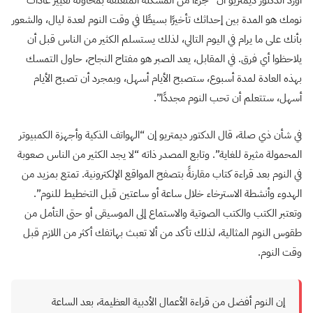
نومك هو المدة بين إحداثك تأخيرًا بسيطًا في وقت النوم لعدة ليال، والشعور
بأنك على ما يرام في اليوم التالي، لذلك يستسلم الكثير من الناس قبل أن
يلاحظوا أي فرق. في المقابل، يعد الصبر هو مفتاح النجاح، حاول التمسك
بهذه العادة لمدة أسبوع، ستصبح الأيام أسهل، وبمجرد أن تصبح الأيام
أسهل، ستتعلم أن تحب النوم مجددًا”.
في شأن ذي صلة، قال الدكتور ديمتريو إن “الهواتف الذكية وأجهزة الكمبيوتر
المحمولة مثيرة للغاية”. وتابع المصدر ذاته “لا يجد الكثير من الناس صعوبة
في النوم بعد قراءة كتاب مقارنةً بتصفح المواقع الإلكترونية. تمتع بمزيد من
الهدوء وأنشطة الاسترخاء خلال ساعة أو ساعتين قبل التخطيط للنوم”.
وتعتبر الكتب والكتب الصوتية والاستماع إلى الموسيقى أو حتى التأمل من
طقوس النوم المثالية، لذلك تأكد من ألا تعبث بهاتفك أكثر من اللازم قبل
وقت النوم.
إن النوم أفضل من قراءة الأعمال الأدبية العظيمة، بعد الساعة