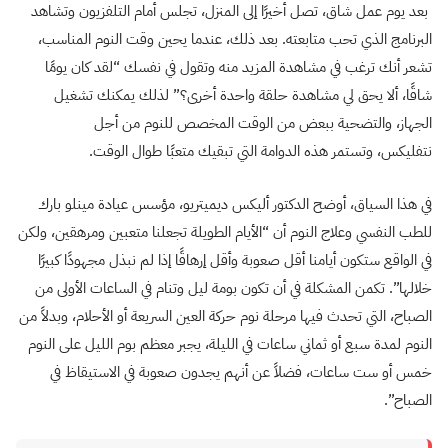
بعد يوم عمل شاق، تصل أخيرًا إلى المنزل، تجلس أمام التلفزيون وتشاهد
البرنامج الذي تحب متابعته. بعد ذلك، عندما يحين وقت النوم المناسب،
تشعر أنك ترغب في مشاهدة المزيد منه وتقول في نفسك “لقد كان يومًا
شاقًا، ألا يحق لي مشاهدة حلقة واحدة أخرى؟” لذلك يمكنك تشغيل
الجهاز، والتضحية ببعض من الوقت المخصص للنوم من أجل
نتفليكس، وتستمر هذه الدوامة التي تبقيك متعبًا طوال الوقت.
في هذا السياق، أوضح الدكتور أليكس ديميتريو، مؤسس عيادة مينلو بارك
للطب النفسي وعلاج النوم أن “الأيام الطويلة تجعلنا متعبين ومرهقين، ولكن
في الواقع ستكون أيامنا أقل صعوبة وأقل إرهاقًا إذا لم نبذل مجهودًا كبيرًا
خلالها”. تكمن المشكلة في أن تكون بومة ليل وتنام في الساعات الأولى من
الصباح، التي تحدث فيها مرحلة نوم حركة العين السريعة أو الأحلام، وبدلاً من
النوم لمدة سبع أو ثماني ساعات في الليلة، يجبر معظم بوم الليل على النوم
خمس أو ست ساعات، فضلاً عن أنهم يجدون صعوبة في الاستيقاظ في
الصباح”.