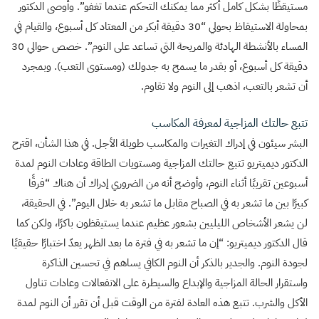
مستيقظًا بشكل كامل أكثر مما يمكنك التحكم عندما تغفو”. وأوصى الدكتور
بمحاولة الاستيقاظ بحولي “30 دقيقة أبكر من المعتاد كل أسبوع، والقيام في
المساء بالأنشطة الهادئة والمريحة التي تساعد على النوم”. خصص حوالي 30
دقيقة كل أسبوع، أو بقدر ما يسمح به جدولك (ومستوى التعب). وبمجرد
أن تشعر بالتعب، اذهب إلى النوم ولا تقاوم.
تتبع حالتك المزاجية لمعرفة المكاسب
البشر سيئون في إدراك التغيرات والمكاسب طويلة الأجل. في هذا الشأن، اقترح
الدكتور ديميتريو تتبع حالتك المزاجية ومستويات الطاقة وعادات النوم لمدة
أسبوعين تقريبًا أثناء النوم، وأوضح أنه من الضروري إدراك أن هناك “فرقًا
كبيرًا بين ما تشعر به في الصباح مقابل ما تشعر به خلال اليوم”. في الحقيقة،
لن يشعر الأشخاص الليليين بشعور عظيم عندما يستيقظون باكرًا، ولكن كما
قال الدكتور ديميتريو: “إن ما تشعر به في فترة ما بعد الظهر يعدّ اختبارًا حقيقيًا
لجودة النوم. والجدير بالذكر أن النوم الكافي يساهم في تحسين الذاكرة
واستقرار الحالة المزاجية والإبداع والسيطرة على الانفعالات وعادات تناول
الأكل والشرب. تتبع هذه العادة لفترة من الوقت قبل أن تقرر أن النوم لمدة