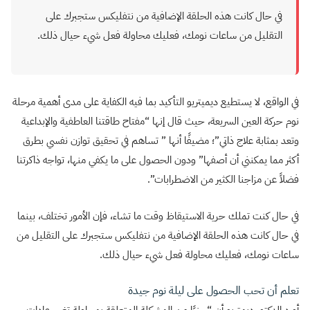
في حال كانت هذه الحلقة الإضافية من نتفليكس ستجبرك على
التقليل من ساعات نومك، فعليك محاولة فعل شيء حيال ذلك.
في الواقع، لا يستطيع ديميتريو التأكيد بما فيه الكفاية على مدى أهمية مرحلة
نوم حركة العين السريعة، حيث قال إنها “مفتاح طاقتنا العاطفية والإبداعية
وتعد بمثابة علاج ذاتي”؛ مضيفًا أنها ” تساهم في تحقيق توازن نفسي بطرق
أكثر مما يمكنني أن أصفها” ودون الحصول على ما يكفي منها، تواجه ذاكرتنا
فضلاً عن مزاجنا الكثير من الاضطرابات”.
في حال كنت تملك حرية الاستيقاظ وقت ما تشاء، فإن الأمور تختلف، بينما
في حال كانت هذه الحلقة الإضافية من نتفليكس ستجبرك على التقليل من
ساعات نومك، فعليك محاولة فعل شيء حيال ذلك.
تعلم أن تحب الحصول على ليلة نوم جيدة
أورد الدكتور ديمتريو أن “جزءًا من المشكلة المتعلقة بمحاولة تغيير عادات