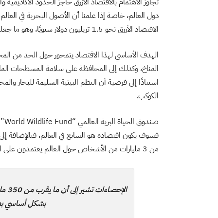
تجاوز الاهتمام بالاقتصاد الأزرق حاجز الحدود الأكاديمية و
دول العالم، خاصة إذا علمنا أن الأصول البحرية في العالم
الاقتصاد الأزرق نحو 1.5 تريليون دولار سنويًا، وهو ما جعله يتصدر قائمة اهتمامات العالم خلال الأعوام الماضية.
الهدف الأساسي لهذا الاقتصاد يتمحور حول الحد من المخاطر
المناخ، وكذلك إلى المحافظة على سلامة المسطحات المائية 
استنادًا إلى فرضية أن النظم البيئية السليمة للبحار وال
الكوكب.
صندوق الحياة البرية العالمي “World Wildlife Fund” في
من 3 مليارات من الأشخاص حول العالم يعتمدون على التنوع البيولوجي في المحيطات والبحار في العالم من أجل معيشتهم.
الإحص
بشكل أساسي بص