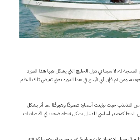
لمنتجة له، لا سيما في دول الخليج التي يشكل فيها هذا المورد
بة للسعودية، ومن ثم فإن أي تأرجح في هذا المورد يعني تعرض تلك النظم
 من التذبذب حيث تباينت أسعاره صعودًا وهبوطًا مما أثر بشكل
 على النفط كمصدر أساسي للدخل يشكل نقطة ضعف في اقتصاديات
ليمية يجعل الاعتماد عليه مغامرة غير محسوبة، وهو ما كشفته