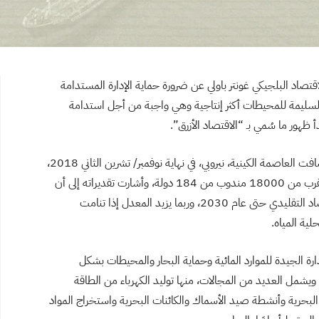
 +20” عام 2012، تحدث رجل الاقتصاد البلجيكي غونتر باولي عن ضرورة حماية الإدارة المستدامة
ية السليمة للمحيطات أكثر إنتاجية وهي واجبة من أجل استدامة
هور ما سُمي بـ “الاقتصاد الأزرق”.
وبعد ست سنوات كاملة على ظهور هذا المصطلح، استضافت العاصمة الكينية، نيروبي، في نهاية نوفمبر/ تشرين الثاني 2018،
مؤتمر عنونت له بـ”استدامة الاقتصاد الأزرق”، حضره ما يقرب من 18000 مندوب من 184 دولة، وأشارت تقديراته إلى أن
هذا النوع من الاقتصاد سينمو ضعف معدلات نمو الاقتصاد التقليدي حتى عام 2030، وربما يزيد المعدل إذا تنامت
لية المياه.
ارة الجيدة للموارد المائية وحماية البحار والمحيطات بشكل
ويشمل العديد من المجالات، منها توليد الكهرباء من الطاقة
البحرية وأنشطة صيد الأسماك والكائنات البحرية واستخراج المواد