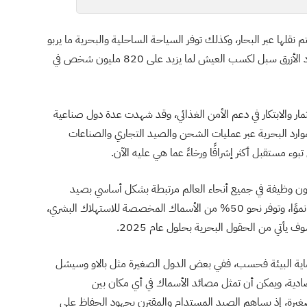
التجارة العالمية يتم نقلها عبر البحار، وكذلك توفر السياحة الساحلية والبحرية ما يربو
على 6.5 مليون وظيفة، فضلًا عن توفير صناعات الاقتصاد الأزرق سبل لكسب العيش لما يزيد على 820 مليون شخص في
ثمار والابتكار في دعم الأمن الغذائي، وقد شهدت عدة دول صناعية
موارد البحرية عبر عمليات الشحن والصيد التجاري والصناعات
بوء مستقبل أكثر إشراقًا ورخاءً عما هي عليه الآن.
من الإحصاءات تشير إلى أن ما يقرب من 350 مليون وظيفة في جميع أنحاء العالم مرتبطة بشكل أساسي بصيد
الأسماك، كما تعد الزراعة المائية أسرع القطاعات الغذائية نموًا، وتوفر نحو 50% من الأسماك المخصصة للاستهلاك البشري،
 لحماية البيئة فحسب، ففي بعض الدول الصغيرة مثل بالاو وسيشل
صادية، ويمكن أن تمثل مصائد الأسماك في أي مكان بين
ل الصغيرة، إذ يساهم الصيد المستدام والمقترن بجهود الحفاظ على