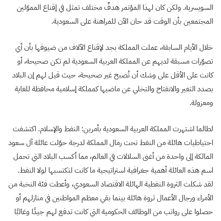
السويسرية. ولكن كان لهذا المؤتمر هدفٌ مختلف تمثل في إقناع المموّلين
المجتمعين بأن الوقت قد حان الآن للمراهنة على السعودية.
خلال الأيام السابقة، عملت المملكة بجد لإقناع الآلاف من ضيوفها بأن أي
تصوّرات مسبقة لديهم عن المملكة العربية السعودية لم تكن صحيحة، أو
كانت على الأقل على وشك أن تُصبح غير صحيحة، حيث قيل لهم إن البلاد
بصدد التغير والانفتاح والتخلي عن ماضيها كمملكة إسلامية محافظة للغاية
ومعزولة.
لطالما اشتهرت المملكة العربية السعودية بأمرين: النفط والإسلام. اكتشفت
احتياطيات هائلة من النفط تحت رمال المملكة لدرجة حوّلت عائلة آل سعود
المالكة إلى واحدة من أغنى السلالات في العالم، مما أكسب البلاد التي تحمل
اسم هذه العائلة أهمية جغرافية استراتيجية ما كانت لتكتسبها لولا النفط.
لقد شكلت الثروة النفطية الهائلة الاقتصاد السعودي، وأعطت فئة النخبة من
الأمراء ورجال الأعمال ثروة هائلة بينما بقي معظم المواطنين في منازلهم أو
حصلوا على رواتب من الوظائف الحكومية التي كانت تدفع لهم جيدًا وغالبًا