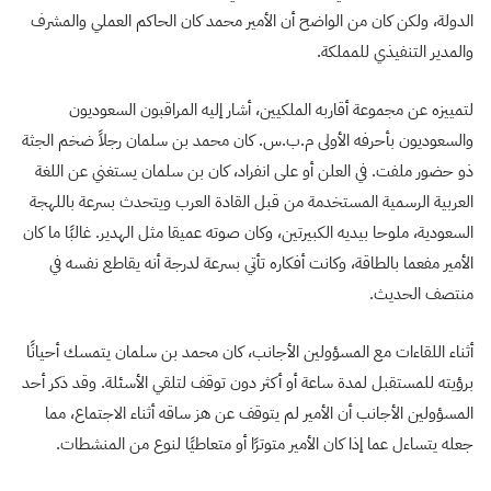
الدولة، ولكن كان من الواضح أن الأمير محمد كان الحاكم العملي والمشرف
والمدير التنفيذي للمملكة.
لتمييزه عن مجموعة أقاربه الملكيين، أشار إليه المراقبون السعوديون
والسعوديون بأحرفه الأولى م.ب.س. كان محمد بن سلمان رجلاً ضخم الجثة
ذو حضور ملفت. في العلن أو على انفراد، كان بن سلمان يستغني عن اللغة
العربية الرسمية المستخدمة من قبل القادة العرب ويتحدث بسرعة باللهجة
السعودية، ملوحا بيديه الكبيرتين، وكان صوته عميقا مثل الهدير. غالبًا ما كان
الأمير مفعما بالطاقة، وكانت أفكاره تأتي بسرعة لدرجة أنه يقاطع نفسه في
منتصف الحديث.
أثناء اللقاءات مع المسؤولين الأجانب، كان محمد بن سلمان يتمسك أحيانًا
برؤيته للمستقبل لمدة ساعة أو أكثر دون توقف لتلقي الأسئلة. وقد ذكر أحد
المسؤولين الأجانب أن الأمير لم يتوقف عن هز ساقه أثناء الاجتماع، مما
جعله يتساءل عما إذا كان الأمير متوترًا أو متعاطيًا لنوع من المنشطات.