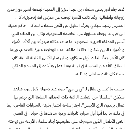
فقد جاء أمير يدعى سلمان بن عبد العزيز إلى المدينة لبضعة أشهر مع إحدى
زوجاته وأطفالها، وقد كانت الأسرة تبحث عن مدرّس لغة إنجليزية. كان
المدرس رشيد سيكاي يعرف القليل عن الأمير سلمان. لقد كان حاكم مدينة
الرياض، ما يجعله مسؤولا عن العاصمة السعودية، وكان ابن الملك الذي
أسس المملكة العربية السعودية، ما منحه مكانة مرموقة بين آلاف الأمراء
والأميرات الذين شكلوا العائلة المالكة. بدت الوظيفة مثيرة للاهتمام، وربما
كان الأجر جيدًا، لذلك قَبِل سيكاي، وعلى مدار الأشهر القليلة التالية، كان
السائق يُقلّه من المدرسة في نهاية يوم العمل ويأخذه إلى المجمع الملكي
حيث كان يقيم سلمان وعائلته.
حسب ما كتب في مقال لـ “بي بي سي” نيوز، عند دخوله لأول مرة، شاهد
سيكاي “سلسلة من الفيلات الرائعة ذات الحدائق النظيفة التي يهتم بها
عمال يرتدون الزي الأبيض”. اجتاز ساحة انتظار مليئة بالسيارات الفاخرة، بما
في ذلك ما بدا أنها أول سيارة كاديلاك وردية شاهدها في حياته. في القصر،
التقى الأطفال الذين سيشرف على تعليمهم: أبناء سلمان الأربعة من زوجته