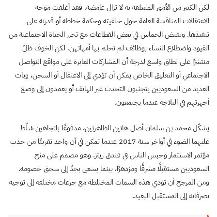
لكن الكثير من الأمور المتعلقة به لا تزال غامضة. فقد أغلقت موجة
الاعتقالات المناقشة العامة حول خلفيته وحكمة خططه أو قدرته على
تنفيذها. ويفيض الحماس في بعض القطاعات مع تحرر الحياة الاجتماعية من
القيود واضطلاع النساء بوظائف لم تحلم بها أمهاتهن. لكن الخوف ظلّ
منتشرًا على نطاق واسع لدرجة أن المشاركات العابرة على مواقع التواصل
الاجتماعي أو التعليق الخاص يمكن أن تؤدي إلى الاعتقال أو السجن، وبات
العديد من السعوديين يتجنبون التحدث عبر الهاتف أو يعمدون إلى وضع
أجهزتهم في الثلاجة عندما يجتمعون.
يشكّل محمد بن سلمان أصل هاتين الظاهرتين، مدفوعًا باتجاهين سُلّط
عليهما الضوء في أواخر سنة 2017 عندما تمكن في آن واحد تقريبًا من جذب
مؤتمر الاستثمار وحبس الناس في فندق ريتز. وهو مصمم على منح
السعوديين مستقبلًا مشرقًا ومزدهرًا، بينما يسعى بجدّ إلى سحق خصومه.
ومن المرجح أن تؤدي هذه السمات المختلطة مع جرعات مختلفة إلى توجيه
تصرفاته إلى المستقبل البعيد.