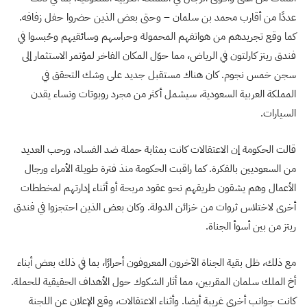
عددًا من أقارب محمد بن سلمان – وحتى بعض الذين حضروا حفل زفافه.
كما وقع تجريدهم من هواتفهم المحمولة وحراسهم وسائقيهم وحُبسوا في
فندق ريتز كارلتون في الرياض، مما حوّل المكان الفاخر لمؤتمر الاستثمار إلى
سجن خمس نجوم. كان هناك مستقبل جديد على وشك التحقق في
المملكة العربية السعودية، سيشمل أكثر من مجرد روبوتات ونساء يقدن
السيارات.
قالت الحكومة إن الاعتقالات كانت بمثابة حملة ضد الفساد، ورحب العديد
من السعوديين بالفكرة. كما راقبت الحكومة منذ فترة طويلة الأمراء ورجال
الأعمال وهم يشقون طريقهم نحو عقود مربحة أو أثناء إدارتهم لمخططات
أخرى لاختلاس ثروات من خزائن الدولة. وكان بعض الذين احتجزوا في فندق
ريتز من بين أسوأ الجناة.
مع ذلك، ظل بقية الجناة الآخرون المعروفون أحرارًا، بما في ذلك بعض أبناء
أخ الملك سلمان المقربين، مما أثار الشكوك حول الأهداف الحقيقية للحملة.
كانت جوانب أخرى غريبة أيضا. وأثناء الاعتقالات، وقع الإعلان عن اللجنة