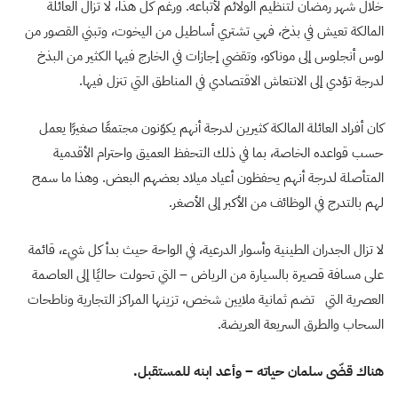
خلال شهر رمضان لتنظيم الولائم لأتباعه. ورغم كل هذا، لا تزال العائلة
المالكة تعيش في بذخ، فهي تشتري أساطيل من اليخوت، وتبني القصور من
لوس أنجلوس إلى موناكو، وتقضي إجازات في الخارج فيها الكثير من البذخ
لدرجة تؤدي إلى الانتعاش الاقتصادي في المناطق التي تنزل فيها.
كان أفراد العائلة المالكة كثيرين لدرجة أنهم يكوّنون مجتمعًا صغيرًا يعمل
حسب قواعده الخاصة، بما في ذلك التحفظ العميق واحترام الأقدمية
المتأصلة لدرجة أنهم يحفظون أعياد ميلاد بعضهم البعض. وهذا ما سمح
لهم بالتدرج في الوظائف من الأكبر إلى الأصغر.
لا تزال الجدران الطينية وأسوار الدرعية، في الواحة حيث بدأ كل شيء، قائمة
على مسافة قصيرة بالسيارة من الرياض – التي تحولت حاليًا إلى العاصمة
العصرية التي تضم ثمانية ملايين شخص، تزينها المراكز التجارية وناطحات
السحاب والطرق السريعة العريضة.
هناك قضّى سلمان حياته – وأعد ابنه للمستقبل.