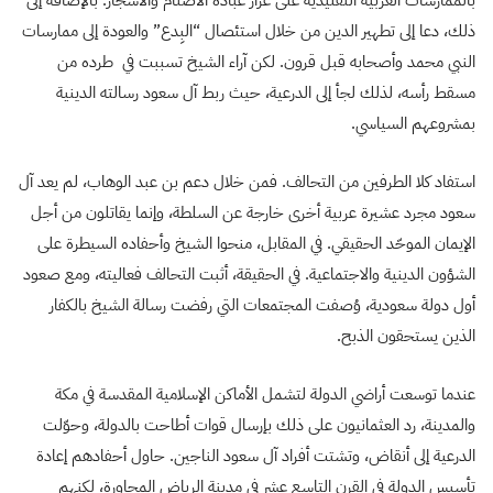
بالممارسات العربية التقليدية على غرار عبادة الأصنام والأشجار. بالإضافة إلى
ذلك، دعا إلى تطهير الدين من خلال استئصال “البِدع” والعودة إلى ممارسات
النبي محمد وأصحابه قبل قرون. لكن آراء الشيخ تسببت في طرده من
مسقط رأسه، لذلك لجأ إلى الدرعية، حيث ربط آل سعود رسالته الدينية
بمشروعهم السياسي.
استفاد كلا الطرفين من التحالف. فمن خلال دعم بن عبد الوهاب، لم يعد آل
سعود مجرد عشيرة عربية أخرى خارجة عن السلطة، وإنما يقاتلون من أجل
الإيمان الموحّد الحقيقي. في المقابل، منحوا الشيخ وأحفاده السيطرة على
الشؤون الدينية والاجتماعية. في الحقيقة، أثبت التحالف فعاليته، ومع صعود
أول دولة سعودية، وُصفت المجتمعات التي رفضت رسالة الشيخ بالكفار
الذين يستحقون الذبح.
عندما توسعت أراضي الدولة لتشمل الأماكن الإسلامية المقدسة في مكة
والمدينة، رد العثمانيون على ذلك بإرسال قوات أطاحت بالدولة، وحوّلت
الدرعية إلى أنقاض، وتشتت أفراد آل سعود الناجين. حاول أحفادهم إعادة
تأسيس الدولة في القرن التاسع عشر في مدينة الرياض المجاورة، لكنهم