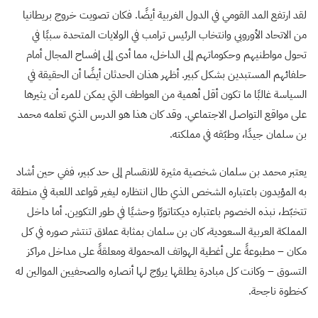
لقد ارتفع المد القومي في الدول الغربية أيضًا. فكان تصويت خروج بريطانيا
من الاتحاد الأوروبي وانتخاب الرئيس ترامب في الولايات المتحدة سببًا في
تحول مواطنيهم وحكوماتهم إلى الداخل، مما أدى إلى إفساح المجال أمام
حلفائهم المستبدين بشكل كبير. أظهر هذان الحدثان أيضًا أن الحقيقة في
السياسة غالبًا ما تكون أقل أهمية من العواطف التي يمكن للمرء أن يثيرها
على مواقع التواصل الاجتماعي. وقد كان هذا هو الدرس الذي تعلمه محمد
بن سلمان جيدًا، وطبّقه في مملكته.
يعتبر محمد بن سلمان شخصية مثيرة للانقسام إلى حد كبير، ففي حين أشاد
به المؤيدون باعتباره الشخص الذي طال انتظاره ليغير قواعد اللعبة في منطقة
تتخبّط، نبذه الخصوم باعتباره ديكتاتورًا وحشيًا في طور التكوين. أما داخل
المملكة العربية السعودية، كان بن سلمان بمثابة عملاق تنتشر صوره في كل
مكان – مطبوعةً على أغطية الهواتف المحمولة ومعلقةً على مداخل مراكز
التسوق – وكانت كل مبادرة يطلقها يروّج لها أنصاره والصحفيين الموالين له
كخطوة ناجحة.