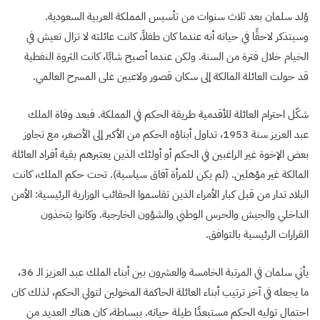
وُلد سلمان بعد ثلاث سنوات من تأسيس المملكة العربية السعودية.
وسيتذكر لاحقًا في حياته أنه عندما كان طفلاً، كانت عائلته لا تزال تعيش في
الخيام خلال فترة من السنة. ولكن عندما أصبح شابًا، كانت الثروة النفطية
قد حولت العائلة المالكة إلى سكان قصور ولاعبين على المسرح العالمي.
شكّل احترام العائلة للأقدمية طريقة الحكم في المملكة. فبعد وفاة الملك
عبد العزيز سنة 1953، تداول أبناؤه الحكم من الأكبر إلى الأصغر، مع تجاوز
بعض الإخوة غير الراغبين في الحكم أو أولئك الذين يعتبرهم بقية أفراد العائلة
المالكة غير مؤهلين. (لم يكن للمرأة آفاق سياسية). تحت حكم الملك، كانت
البلاد تدار من قبل كبار الأمراء الذين تقاسموا الحقائب الوزارية الرئيسية: الأمن
الداخلي والجيش والحرس الوطني والشؤون الخارجية. وكانوا يتخذون
القرارات الرئيسية بالتوافق.
يأتي سلمان في المرتبة الخامسة والعشرون بين أبناء الملك عبد العزيز الـ 36،
ما يجعله في آخر ترتيب أبناء العائلة الحاكمة المخولين لتولي الحكم، لذلك كان
احتمال توليه الحكم مستبعدًا طيلة حياته. ببساطة، كان هناك العديد من