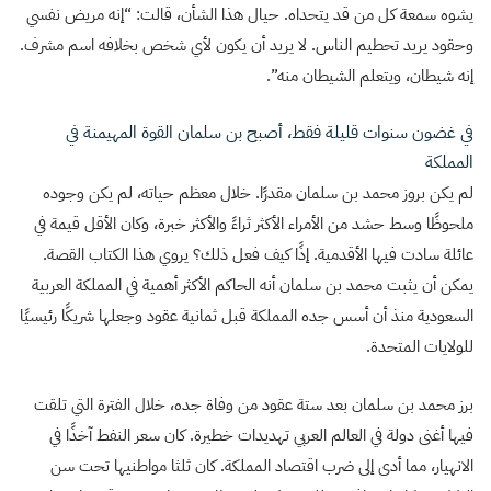
يشوه سمعة كل من قد يتحداه. حيال هذا الشأن، قالت: “إنه مريض نفسي
وحقود يريد تحطيم الناس. لا يريد أن يكون لأي شخص بخلافه اسم مشرف.
إنه شيطان، ويتعلم الشيطان منه”.
في غضون سنوات قليلة فقط، أصبح بن سلمان القوة المهيمنة في
المملكة
لم يكن بروز محمد بن سلمان مقدرًا. خلال معظم حياته، لم يكن وجوده
ملحوظًا وسط حشد من الأمراء الأكثر ثراءً والأكثر خبرة، وكان الأقل قيمة في
عائلة سادت فيها الأقدمية. إذًا كيف فعل ذلك؟ يروي هذا الكتاب القصة.
يمكن أن يثبت محمد بن سلمان أنه الحاكم الأكثر أهمية في المملكة العربية
السعودية منذ أن أسس جده المملكة قبل ثمانية عقود وجعلها شريكًا رئيسيًا
للولايات المتحدة.
برز محمد بن سلمان بعد ستة عقود من وفاة جده، خلال الفترة التي تلقت
فيها أغنى دولة في العالم العربي تهديدات خطيرة. كان سعر النفط آخذًا في
الانهيار، مما أدى إلى ضرب اقتصاد المملكة. كان ثلثا مواطنيها تحت سن