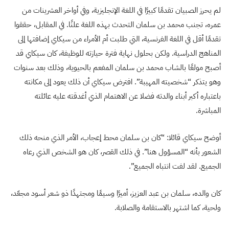
لم يحرز الصبيان تقدمًا كبيرًا في اللغة الإنجليزية، وفي أواخر العشرينات من
عمره، تجنب محمد بن سلمان التحدث بهذه اللغة علنًا. في المقابل، حققوا
تقدمًا أقل في اللغة الفرنسية، التي طلبت أم الأمراء من سيكاي إضافتها إلى
المناهج الدراسية. ولكن بحلول نهاية فترة حيازته للوظيفة، كان سيكاي قد
أصبح مولعًا بالشاب محمد بن سلمان المفعم بالحيوية، وذلك بعد سنوات
وهو يتذكر “شخصيته المهيبة”. افترض سيكاي أن ذلك يعود إلى مكانته
باعتباره أكبر أبناء والدته فضلا عن الاهتمام الذي أغدقته عليه عائلته
المباشرة.
أوضح سيكاي قائلا: “كان بن سلمان محط إعجاب، الأمر الذي منحه ذلك
الشعور بأنه “المسؤول هنا”. في ذلك القصر، كان هو الشخص الذي رعاه
الجميع. لقد لفت انتباه الجميع”.
كان والده، سلمان بن عبد العزيز، أميرًا وسيمًا ومجتهدًا ذو شعر أسود مجعّد،
ولحية، كما اشتهر بالاستقامة والصلابة.