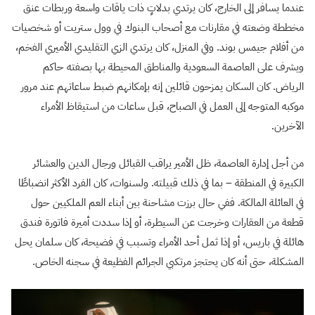
عندما يسافر إلى الخارج، كان يرتدي بدلاتٍ ذات ياقات واسعة وربطات عنق
مخططة وضعته في مقارنات مع أصحاب البنوك في وول ستريت أو شخصيات
من أفلام جيمس بوند. وفي المنزل، كان يرتدي الزي التقليدي الأميري الفخم،
ويشرف على العاصمة السعودية والمناطق المحيطة بها بصفته حاكم
الرياض. كان السكان يمزحون قائلين إنه بإمكانهم ضبط ساعاتهم عند مرور
موكبه المتوجه إلى العمل في الصباح، قبل ساعات من استيقاظ الأمراء
الآخرين.
من أجل إدارة العاصمة، ظل الأمير يراقب القبائل ورجال الدين والعشائر
الكبيرة في المنطقة – بما في ذلك قبيلته. ولسنوات، كان الفرد الأكثر انضباطًا
في العائلة المالكة. ففي حال برزت مشاحنة بين أبناء العم الملكيين حول
قطعة من العقارات وخرجت عن السيطرة، أو إذا سددت أميرة فاتورة فندق
هائلة في باريس، أو إذا ثمل أحد الأمراء وتسبب في فضيحة، كان سلمان يحل
المشكلة، حتى أنه كان يحتجز مرتكبي الجرائم الفظيعة في سجنه الخاص.