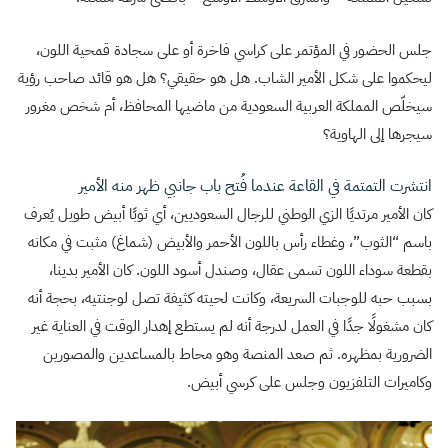
جلس الحضور في المؤتمر على كراسي فاخرة أو على سجادة قمحية اللون،
ليحكموا على شكل الأمير الشاب. هل هو حقيقي؟ هل هو قائد صاحب رؤية
سيخلّص المملكة العربية السعودية من ماضيها المحافظ، أم شخص مغرور
سيجرها إلى الهاوية؟
انتشرت التمتمة في القاعة عندما فُتح باب جانبي ظهر منه الأمير
كان الأمير مرتديًا الزي الوطني للرجال السعوديين، أي ثوبًا أبيض طويل يُعرف
باسم “الثوب”، وغطاء رأس باللون الأحمر والأبيض (شماغ) مثبت في مكانه
بقطعة سوداء اللون تسمى عقال، وصندل أسود اللون. كان الأمير بدينا،
بسبب حبه للوجبات السريعة، وكانت لحيته كثيفة تصل لوجنتيه، بحجة أنه
كان مشغولًا جدًا في العمل لدرجة أنه لم يستطع إهدار الوقت في العناية غير
الضرورية بمظهره. ثم صعد المنصة وهو محاط بالمساعدين والمصورين
وكاميرات التلفزيون وجلس على كرسي أبيض.