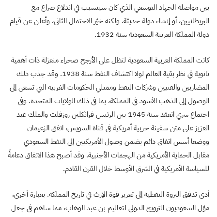
بين مواصلة الجهاد التوسعي الذي كان سيتسبب في اندلاع صراع مع
البريطانيين، أو إنشاء دولة حديثة. ولكنه خيّر الاحتمال الثاني، وأعلن عن قيام
دولة المملكة العربية السعودية سنة 1932.
كانت المملكة العربية السعودية لتظل على الأرجح صحراء منعزلة ذات أهمية
ثانوية في نظر بقية العالم لولا اكتشاف النفط سنة 1938. وقد جذب ذلك
المضاربين والفنيين وشركات النفط وممثلي الحكومات الغربية التي تسعى إلى
الوصول إلى الذهب الأسود في المملكة، بما في ذلك الولايات المتحدة. وفي
اجتماع سري انعقد سنة 1945 بين الرئيس فرانكلين روزفلت والملك عبد
العزيز على متن سفينة حربية أمريكية في قناة السويس، اتفق الزعيمان
ووضعا أسس اتفاق دائم يضمن وصول الأمريكيين إلى النفط السعودي
مقابل الحماية الأمريكية من الهجمات الأجنبية. وقد أصبح هذا الاتفاق دعامةً
للسياسة الأمريكية في الشرق الأوسط خلال القرن القادم.
أدى تدفق الثروة النفطية إلى تعزيز قوة الإرث في تاريخ المملكة. بعبارة أخرى،
موّل السعوديون الترويج الدولي لتعاليم بن عبد الوهاب، مما ساهم في جعل