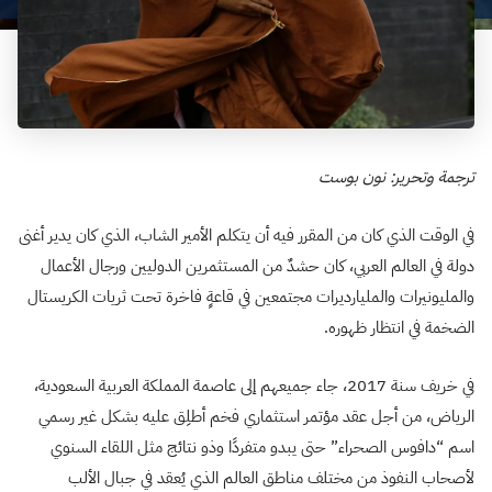
ترجمة وتحرير: نون بوست
في الوقت الذي كان من المقرر فيه أن يتكلم الأمير الشاب، الذي كان يدير أغنى
دولة في العالم العربي، كان حشدٌ من المستثمرين الدوليين ورجال الأعمال
والمليونيرات والمليارديرات مجتمعين في قاعةٍ فاخرة تحت ثريات الكريستال
الضخمة في انتظار ظهوره.
في خريف سنة 2017، جاء جميعهم إلى عاصمة المملكة العربية السعودية،
الرياض، من أجل عقد مؤتمر استثماري فخم أطلِق عليه بشكل غير رسمي
اسم “دافوس الصحراء” حتى يبدو متفردًا وذو نتائج مثل اللقاء السنوي
لأصحاب النفوذ من مختلف مناطق العالم الذي يُعقد في جبال الألب