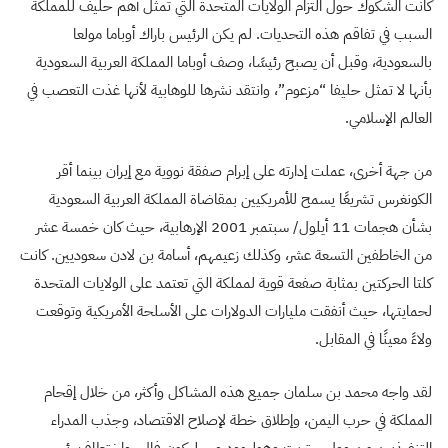
كانت الشكوك حول التزام الولايات المتحدة التي تمثل أهم حليف للمملكة
السبب في تفاقم هذه التحديات. لم يكن الرئيس باراك أوباما مولعا
بالسعودية، وقبل أن يصبح رئيسًا، وصف أوباما المملكة العربية السعودية
بأنها لا تمثل حليفا “مزعوم”، وانتقد نشرها للوهابية لأنها غذت التعصب في
العالم الإسلامي.
من جهة أخرى، عملت إدارته على إبرام صفقة نووية مع إيران بينما أقر
الكونغرس تشريعًا يسمح للأمريكيين بمقاضاة المملكة العربية السعودية
بشأن هجمات 11 أيلول/ سبتمبر 2001 الإرهابية، حيث كان خمسة عشر
من الخاطفين التسعة عشر، وكذلك زعيمهم، أسامة بن لادن سعوديين. كانت
كلتا الحركتين بمثابة صفعة قوية لمملكة التي تعتمد على الولايات المتحدة
لحمايتها، حيث أنفقت مليارات الدولارات على الأسلحة الأمريكية وتوقعت
ولاءً معينًا في المقابل.
لقد واجه محمد بن سلمان جميع هذه المشاكل وأكثر، من خلال إقحام
المملكة في حرب اليمن، وإطلاق خطة لإصلاح الاقتصاد، وجذب المدراء