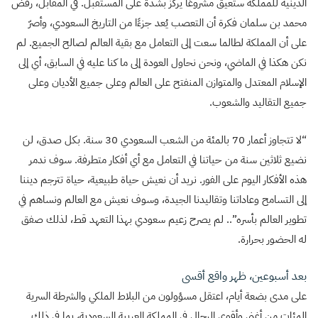
الدينية للمملكة ستعيق مشروعًا يركز بشدة على المستقبل. في المقابل، رفض
محمد بن سلمان فكرة أن التعصب يُعد جزءًا من التاريخ السعودي، وأصرّ
على أن المملكة لطالما سعت إلى التعامل مع بقية العالم لصالح الجميع. لم
نكن هكذا في الماضي، ونحن نحاول العودة إلى ما كنا عليه في السابق، أي إلى
الإسلام المعتدل والمتوازن المنفتح على العالم وعلى جميع الأديان وعلى
جميع التقاليد والشعوب.
“لا تتجاوز أعمار 70 بالمئة من الشعب السعودي 30 سنة. بكل صدق، لن
نضيع ثلاثين سنة من حياتنا في التعامل مع أي أفكار متطرفة. سوف ندمر
هذه الأفكار اليوم على الفور. نريد أن نعيش حياة طبيعية، حياة تترجم ديننا
إلى التسامح وعاداتنا وتقاليدنا الجيدة، وسوف نعيش مع العالم ونساهم في
تطوير العالم بأسره”.. لم يصرح زعيم سعودي بهذا التعهد قط، لذلك صفق
له الحضور بحرارة.
بعد أسبوعين، ظهر واقع أقسى
على مدى بضعة أيام، اعتقل مسؤولون من البلاط الملكي والشرطة السرية
المئات من أغنى وأقوى الرجال في المملكة العربية السعودية، بما في ذلك