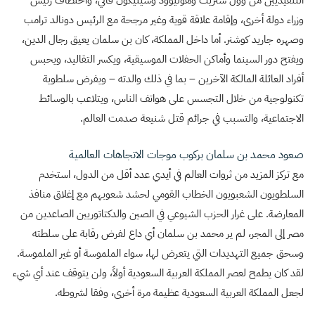
التنفيذيين من وول ستريت وهوليوود وسيليكون فالي، واختطاف رئيس
وزراء دولة أخرى، وإقامة علاقة قوية وغير مرجحة مع الرئيس دونالد ترامب
وصهره جاريد كوشنر. أما داخل المملكة، كان بن سلمان يعيق رجال الدين،
ويفتح دور السينما وأماكن الحفلات الموسيقية، ويكسر التقاليد، ويحبس
أفراد العائلة المالكة الآخرين – بما في ذلك والدته – ويفرض سلطوية
تكنولوجية من خلال التجسس على هواتف الناس، ويتلاعب بالوسائط
الاجتماعية، والتسبب في جرائم قتل شنيعة صدمت العالم.
صعود محمد بن سلمان بركوب موجات الاتجاهات العالمية
مع تركز المزيد من ثروات العالم في أيدي عدد أقل من الدول، استخدم
السلطويون الشعبويون الخطاب القومي لحشد شعوبهم مع إغلاق منافذ
المعارضة. على غرار الحزب الشيوعي في الصين والدكتاتوريين الصاعدين من
مصر إلى المجر، لم ير محمد بن سلمان أي داع لفرض رقابة على سلطته
وسحق جميع التهديدات التي يتعرض لها، سواء الملموسة أو غير الملموسة.
لقد كان يطمح لعصر المملكة العربية السعودية أولاً، ولن يتوقف عند أي شيء
لجعل المملكة العربية السعودية عظيمة مرة أخرى، وفقا لشروطه.