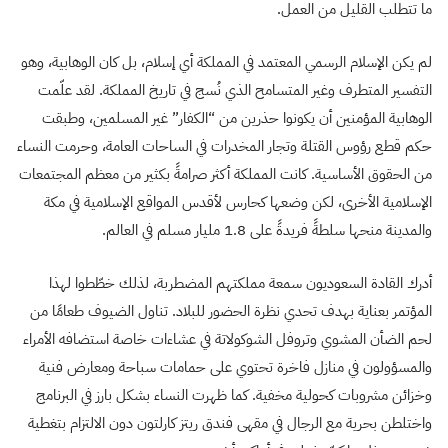
ما تتطلب القليل من العمل.
لم يكن الإسلام الرسمي المعتمد في المملكة أي إسلام، بل كان الوهابية، وهو
التفسير المتطرف وغير المتسامح الذي نُسج في تاريخ المملكة. لقد علّمت
الوهابية المؤمنين أن يكونوا حذرين من “الكفار” غير المسلمين، وطبقت
حكم قطع رؤوس القتلة وتجار المخدرات في الساحات العامة، وحرمت النساء
من الحقوق الأساسية. كانت المملكة أكثر صرامةً بكثير من معظم المجتمعات
الإسلامية الأخرى، لكن وضعها كحارس لأقدس المواقع الإسلامية في مكة
والمدينة منحها سلطةً فريدةً على 1.8 مليار مسلم في العالم.
أدرك القادة السعوديون سمعة مملكتهم المضطربة، لذلك خطّطوا لهذا
المؤتمر بعناية بهدف تحدي نظرة الحضور للبلاد. تناول الضيوف طعامًا من
لحم الضأن المشوي وتروفل الشوكولاتة في عشاءات خاصة استضافه الأمراء
والمسؤولون في منازل فاخرة تحتوي على حمامات سباحة ومعارض فنية
وخزائن مشروبات كحولية مخفية. كما ظهرت النساء بشكل بارز في البرنامج
واختلطن بحرية مع الرجال في مقهى فندق ريتز كارلتون دون الالتزام بتغطية