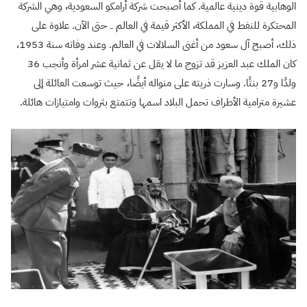
الوهابية قوة دينية عالمية. كما أصبحت شركة أرامكو السعودية، وهي الشركة
المحتكرة للنفط في المملكة، الأكثر قيمة في العالم ــ حتى الآن. علاوة على
ذلك، أصبح آل سعود من أغنى السلالات في العالم. وعند وفاته سنة 1953،
كان الملك عبد العزيز قد تزوج ما لا يقل عن ثمانية عشر امرأة وأنجب 36
ولدًا و27 بنتًا. وسارت ذريته على منواله أيضًا، حيث توسعت العائلة إلى
عشيرة مترامية الأطراف تحمل البلاد اسمها وتتمتع بثروات وامتيازات هائلة.