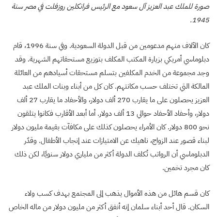
صورة للملك عبد العزيز آل سعود مع الرئيس فرانكلين روزفلت في مصر سنة
1945.
كان الآلاف منهم مدعومين من قبل الدولة السعودية. وفي سنة 1996، قام
دبلوماسي أمريكي بزيارة المكتب المكلف بتوزيع مستحقاتهم الشهرية. وقد
وجد مجموعة من الخدم المكلفين بتسلم مستحقات أسيادهم من العائلة
المالكة التي تختلف حسب مكانتهم. كان كل من أبناء وبنات الملك عبد
العزيز يحصلون على ما يقارب 270 ألف دولار، والأحفاد ما يقارب 27 ألف
دولار، وأحفاد الأحفاد حوالي 13 ألف دولار. أما أبعد الأقارب فكانوا يتلقون
نحو 800 دولار. كان الأمراء يحصلون كذلك على مكافآت بقيمة مليون دولار
لبناء قصور عند الزواج، ناهيك عن الامتيازات عند إنجاب الأطفال. وقدّر
الدبلوماسي أن الرواتب تُكلف الدولة أكثر من ملياري دولار سنويًا، لكن ذلك
كان مجرد تخمين.
كان قسم هائل من هذه الأموال يذهب إلى المجتمع بهدف كسب ولاء
السكان. قال أحد أبناء سلمان إنه أنفق أكثر من مليون دولار من ماله الخاص