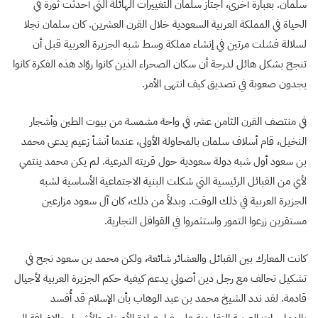
سلمان. بعبارة أخرى، اجتاز سلمان التغييرات الهائلة التي أحدثت ثورة في
الحياة في المملكة العربية السعودية خلال القرن العشرين. كان سلمان نجلا
لسلالة فشلت مرتين في إنشاء مملكة وسط شبه الجزيرة العربية قبل أن
تنجح بشكل هائل لدرجة أن سكان الصحراء الذين كانوا روّاد هذه الفكرة كانوا
يجدون صعوبة في تصديق كيف انتهى الأمر.
في منتصف القرن الثامن عشر، في واحة مشمسة من بيوت الطين وأشجار
النخيل، قام أسلاف سلمان بالمحاولة الأولى، عندما أنشأ زعيم يدعى محمد
بن سعود أول شبه دولة سعودية حول قريته الدرعية. لم يكن محمد ينتمي
لأي من القبائل الرئيسية التي شكلت البنية الاجتماعية الأساسية لشبه
الجزيرة العربية في ذلك الوقت. وبدلاً من ذلك، كان آل سعود مزارعين
مستقرين زرعوا التمور واستثمروا في القوافل التجارية.
كانت المعارك بين القبائل والعشائر شائعة، ولكن محمد بن سعود نجح في
تشكيل تحالف مع رجل دين أصولي يدعم كيفية حكم الجزيرة العربية لأجيال
قادمة. لقد ندد الشيخ محمد بن عبد الوهاب بأن الإسلام قد أُفسد