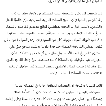
شعرهن مثل ما كنّ يفعلن في أماكن أخرى.
لقد شجعت العروض التقديمية البهية المستثمرين لاتخاذ مبادرات كبرى.
وقد كان من المتوقع أن تصبح المملكة العربية السعودية مركزًا عالميًا للنقل
والشحن، وتنتشر خيارات الترفيه لمواطنيها البالغ عددهم 22 مليون نسمة،
بما في ذلك المنتزهات ودور السينما ومواقع الحفلات الموسيقية المحظورة
منذ فترة طويلة لأسباب دينية. كان من المتوقع أن تزدهر السياحة من خلال
تطوير المواقع التاريخية المهملة منذ فترة طويلة وإنشاء منتجع بيئي على
مستوى عالمي في البحر الأحمر. وفي حال ظل أي شخص متشككا بشأن
التغييرات غير حقيقية، فإن المملكة كانت مستعدة أخيرًا لإلغاء القانون الذي
مثل منذ فترة طويلة المثال الأساسي لقمعها للنساء: ففي حزيران / يونيو
2018، سمحت المملكة للنساء بالقيادة.
كانت الرسالة واضحة: إن التغييرات العملاقة جارية في المملكة العربية
السعودية، والرجل المسؤول عن هذه التغييرات كان ابنًا غامضًا للملك
ومدمنًا على العمل يدعى محمد بن سلمان. كان عمره 32 سنة وظهر لإعادة
تشكيل المملكة – والشرق الأوسط الأوسع – بأقصى سرعة ممكنة.