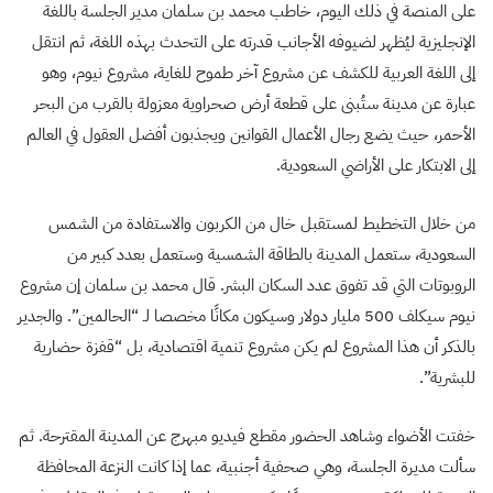
على المنصة في ذلك اليوم، خاطب محمد بن سلمان مدير الجلسة باللغة
الإنجليزية ليُظهر لضيوفه الأجانب قدرته على التحدث بهذه اللغة، ثم انتقل
إلى اللغة العربية للكشف عن مشروع آخر طموح للغاية، مشروع نيوم، وهو
عبارة عن مدينة ستُبنى على قطعة أرض صحراوية معزولة بالقرب من البحر
الأحمر، حيث يضع رجال الأعمال القوانين ويجذبون أفضل العقول في العالم
إلى الابتكار على الأراضي السعودية.
من خلال التخطيط لمستقبل خال من الكربون والاستفادة من الشمس
السعودية، ستعمل المدينة بالطاقة الشمسية وستعمل بعدد كبير من
الروبوتات التي قد تفوق عدد السكان البشر. قال محمد بن سلمان إن مشروع
نيوم سيكلف 500 مليار دولار وسيكون مكانًا مخصصا لـ “الحالمين”. والجدير
بالذكر أن هذا المشروع لم يكن مشروع تنمية اقتصادية، بل “قفزة حضارية
للبشرية”.
خفتت الأضواء وشاهد الحضور مقطع فيديو مبهرج عن المدينة المقترحة. ثم
سألت مديرة الجلسة، وهي صحفية أجنبية، عما إذا كانت النزعة المحافظة