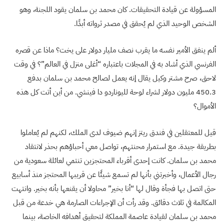
المسؤولة عن قيادة التحقيقات. كان محمد بن سلمان يقود اللجنة، وهو
الشخص الوحيد الذي لم يُحقق في مصدر ثرواته أبدًا.
ألم ينفق الأمير نفسه ما يقرب نصف مليار دولار على يخت؟ ماذا عن قصره
الفرنسي الذي أشاد به في المجلات باعتباره “أغلى منزل في العالم”؟ في وقت
لاحق، صرح مشتر وكيل يقال إنه يعمل لصالح محمد بن سلمان بدفع
450.3 مليون دولار لشراء لوحة لليوناردو دا فينشي. من أين أتت كل هذه
الأموال؟
قيل للمعتقلين في فندق ريتز إنهم ضيوف لدى الملك، لكنهم لم يُعاملوا
بطريقة جيدة. مع استمرار محنتهم، تواصل معي أحباؤهم بحذر لانتقاد
محمد بن سلمان. كانت إحدى أقرباء المحتجزين تنتمي لعائلة سعودية من
رجال الأعمال، وأخبرتني بأنها لم تسمع شيئًا عن قريبها المحتجز منذ أسابيع
حتى اتصل بها فجأة وقال لها “أنا بخير” محاولا أن يقنعها بأنه بخير. وانتهت
المكالمة في ثلاث دقائق. وقد رأت أن الإجراءات الصارمة هي خدعة من قبل
محمد بن سلمان لقيادة عاصمة المملكة لتحقيق أهدافه الخاصة، بينما