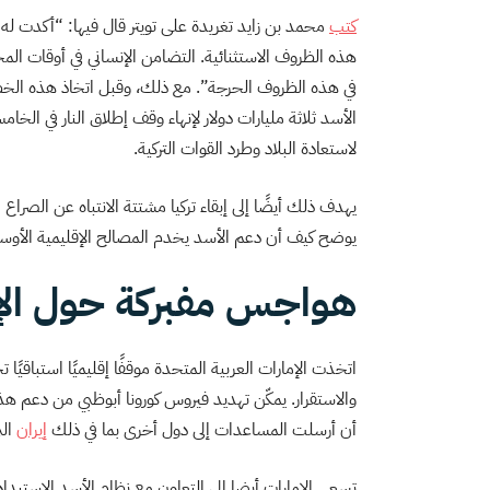
كتب
محمد بن زايد تغريدة على تويتر قال فيها: “أكدت له
هذه الظروف الاستثنائية. التضامن الإنساني في أوقات الم
في هذه الظروف الحرجة”. مع ذلك، وقبل اتخاذ هذه الخ
الأسد ثلاثة مليارات دولار لإنهاء وقف إطلاق النار في ال
لاستعادة البلاد وطرد القوات التركية.
يهدف ذلك أيضًا إلى إبقاء تركيا مشتتة الانتباه عن الصرا
يوضح كيف أن دعم الأسد يخدم المصالح الإقليمية الأوسع ل
هواجس مفبركة حول الإ
اتخذت الإمارات العربية المتحدة موقفًا إقليميًا استباقي
والاستقرار. يمكّن تهديد فيروس كورونا أبوظبي من دعم هذا 
أن أرسلت المساعدات إلى دول أخرى بما في ذلك
إيران
الت
تسعى الإمارات أيضا إلى التعاون مع نظام الأسد الاستبدا