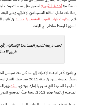
تماشيًا مع
أهدافها
الأوسع
لسحق مثل هذه التحولات الإقلي
إصلاحات داخل النظام الاستبدادي الإماراتي. وعلى الرغم
فتح
سفارة
الإمارات
العربية
المتحدة
في
دمشق
السورية لبسط سلطتها في البلاد.
تحت ذريعة تقديم المساعدة الإنسانية، ركّز
طريق الأعمال
في بادئ الأمر، اتبعت الإمارات إلى حد كبير خط مجلس ال
رسميًا عضوية سوريا في سنة 1
الخارجية الحازمة التي تنتهجها إمارة أبوظبي،
انتقد
وزير الخ
المتحدة في تموز/ يوليو 2012، بينما حثّ المجتمع الدولي على معارضة البطش الذي يمارسه الأسد على الشعب السوري.