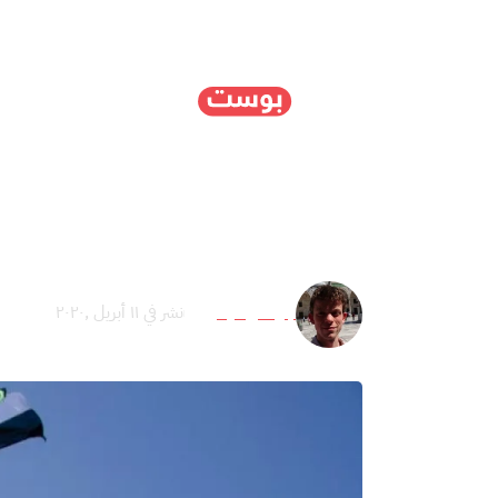
الرئيسية
سياسة
ا
لماذا تهدف الإمارات إلى 
جوناثان فينتون
نشر في ١١ أبريل ,٢٠٢٠