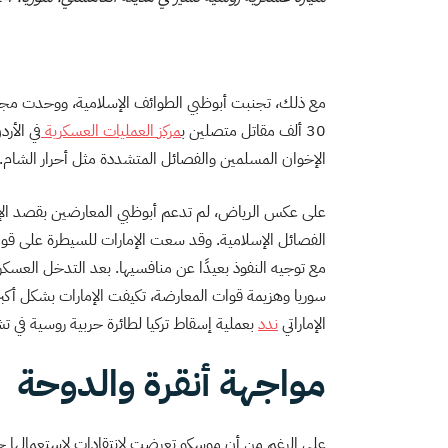
مع ذلك، تجنبت أبوظبي الطوائف الإسلامية، ووحدت مجم
30 ألف مقاتل متصلين ب
مركز
العمليات
العسكرية
في الأر
الإخوان المسلمين والفصائل المتشددة مثل أحرار الشام. 
على عكس الرياض، لم تدعم أبوظبي المعارضين بقصد الإطا
الفصائل الإسلامية. وقد سعت الإمارات للسيطرة على قوات
سوريا وهزيمة قوات المعارضة، تكيفت الإمارات بشكل أكبر 
الإماراتي
ندد
بعملية إسقاط تركيا لطائرة حربية روسية في تشرين الثاني/ نوفمبر 15
مواجهة أنقرة والدوحة
على الرغم من أن موسكو تعرضت لانتقادات لاستعمالها حق