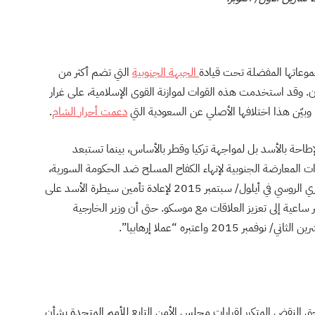
وعاتها المفضلة تحت قيادة
الجبهة
الجنوبية
التي تضم أكثر من
دن. وقد استخدمت هذه القوات لموازنة القوى الإسلامية، على غرار
وبيّن هذا اختلافها الأصلي عن السعودية التي
دعمت
أحرار
الشام
.
حة بالأسد بل لمواجهة تركيا وقطر بالأساس، بينما تستبعد
 المعارضة الجنوبية لإنهاء الكفاح المسلح ضد الحكومة السورية،
مع توجيه النفوذ بعيدًا عن منافسيها. بعد التدخل العسكري الروسي في أيلول/ سبتمبر 2015 لإعادة تأمين سيطرة الأسد على
ساعية إلى تعزيز العلاقات مع موسكو. حتى أن وزير الخارجية
20 واعتبره “عملا إرهابيا”.
 النقض المتكرر لقرارات مجلس الأمن التابع للأمم المتحدة بشأن