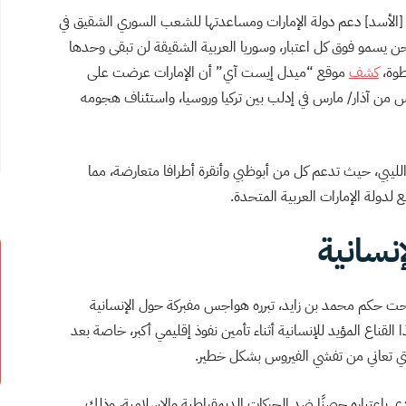
 [الأسد] دعم دولة الإمارات ومساعدتها للشعب السوري الشقيق في
حن يسمو فوق كل اعتبار، وسوريا العربية الشقيقة لن تبقى وحدها
طوة،
كشف
موقع “ميدل إيست آي” أن الإمارات عرضت على
خامس من آذار/ مارس في إدلب بين تركيا وروسيا، واستئناف هجومه
ع الليبي، حيث تدعم كل من أبوظبي وأنقرة أطرافا متعارضة، مما
دولة الإمارات العربية المتحدة.
نسانية
ًا تحت حكم محمد بن زايد، تبرره هواجس مفبركة حول الإنسانية
القناع المؤيد للإنسانية أثناء تأمين نفوذ إقليمي أكبر، خاصة بعد
ي تعاني من تفشي الفيروس بشكل خطير.
دي باعتباره حصنًا ضد الحركات الديمقراطية والإسلامية، وذلك