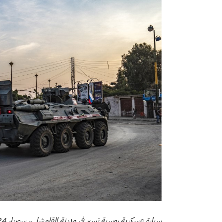
سيارة عسكرية روسية تسير في مدينة القامشلي، سوريا، 24 تشرين الأول/ أكتوبر.