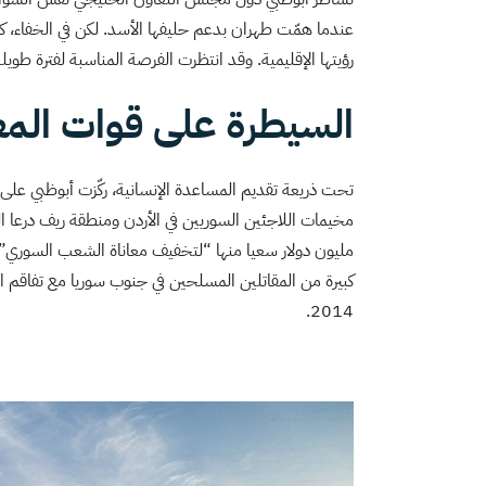
عندما همّت طهران بدعم حليفها الأسد. لكن في الخفاء، كا
رؤيتها الإقليمية. وقد انتظرت الفرصة المناسبة لفترة طويلة
السيطرة على قوات الم
تحت ذريعة تقديم المساعدة الإنسانية، ركّزت أبوظبي على
مخيمات اللاجئين السوريين في الأردن ومنطقة ريف درعا ا
مليون دولار سعيا منها “لتخفيف معاناة الشعب السوري”.
كبيرة من المقاتلين المسلحين في جنوب سوريا مع تفاقم ال
2014.