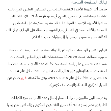
تهالك المنظومة الصحية
جاءت أزمة كورونا الأخيرة لتكشف النقاب عن المستوى المتدني الذي باتت
عليه منظومة القطاع الصحي والطبي في مصر، فرغم قذائف الإشادات التي
تطلقها الأجهزة الإعلامية الموالية للنظام بقدرة الحكومة على امتصاص
الصدمة والأداء الجيد في التعاطي مع الفيروس صحيًا، فإن الواقع يفرغ تلك
القذائف من مضمونها ويحولها إلى مؤثرات صوتية لا أكثر.
فوفق التقارير الرسمية الصادرة عن الدولة انخفض عدد الوحدات الصحية
بصورة إجمالية بنسبة 20%، أما مستشفيات القطاع الخاص فانخفضت
بنسبة 29% خلال عام واحد، انخفضت كذلك عدد الأسرّة بنسبة 5%، كما
انخفضت نسبة الإنفاق على قطاع الصحة من 5.37% خلال عام 2014-
2015، إلى 5.2% خلال عام 2015-2016، وفق ما كشفه
تقرير
صادر عن
الجهاز المركزي للتعبئة والإحصاء (حكومي).
وقدر محللون ماليون وخبراء استثمار إجمالى عدد الأسرة بجميع الكيانات
الطبية فى مصر بنحو 130 ألف سرير للقطاعين الحكومى والخاص، من بينها