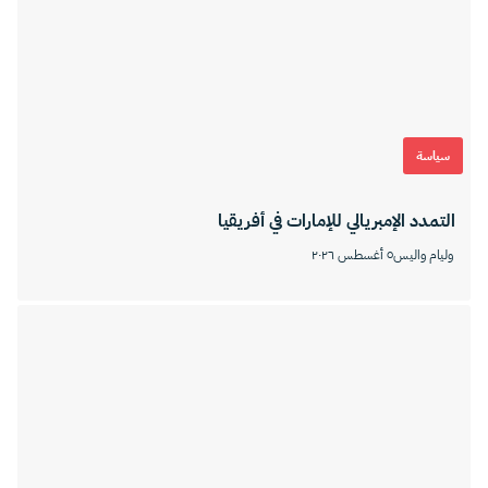
سياسة
التمدد الإمبريالي للإمارات في أفريقيا
وليام واليس
٥ أغسطس ٢٠٢٦