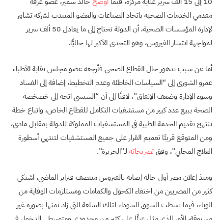
10 إلى 15 ألف سرير عناية مركزة، فيما
أوضح
خالد سمير، عضو غرفة
مقدمي الخدمات الصحية باتحاد الصناعات والعضو المنتدب لشركة تشاور
لإدارة المؤسسات الصحية، أن الدولة تحتاج إلى ما يعادل 50 ألف سرير
لمواجهة انتشار الفيروس، وهو التحدى الأكبر لها حاليًّا.
أما عن سبب تدهور حال القطاع الصحي فأرجعه عضو مجلس نقابة الأطباء
عمرو الشورى إلى “السياسات الخاطئة وعدم التخطيط، إضافة إلى الفساد
وسوء الإدارة وضعف الإنفاق”، لافتًا إلى أن “السيسي اتجه إلى خصخصة
الصحة ببيع عدد كبير من مستشفيات التكامل للقطاع الخاص، واتباع خطة
تنتهج تقديم الخدمة الطبية في المستشفيات المملوكة للدولة بمقابل مادي،
ومن المتوقع قريبًا تعميم القرار على جميع المستشفيات لتنتهي أسطورة
العلاج المجاني”، وفق
تصريحاته
لـ”الجزيرة”.
ومنذ إعلان مصر أول حالة إصابة بالفيروس منتصف فبراير الماضي، اشتكى
كثير من المصريين من اختفاء الكحول والكمامات ومستلزمات الوقاية من
الوباء، فيما نشطت السوق السوداء لتلك السلعة التي زاد ثمنها بصورة غير
مسبوقة، الأمر الذي مثل عبئًا على كثير من محدودي ومتوسطي الدخول في