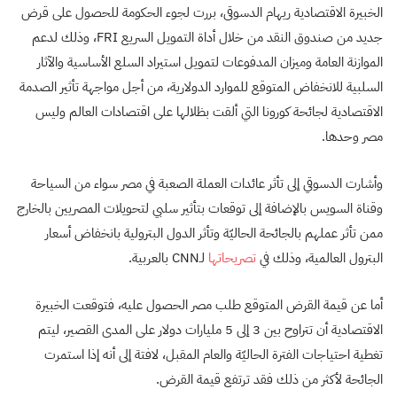
الخبيرة الاقتصادية ريهام الدسوقى، بررت لجوء الحكومة للحصول على قرض
جديد من صندوق النقد من خلال أداة التمويل السريع FRI، وذلك لدعم
الموازنة العامة وميزان المدفوعات لتمويل استيراد السلع الأساسية والآثار
السلبية للانخفاض المتوقع للموارد الدولارية، من أجل مواجهة تأثير الصدمة
الاقتصادية لجائحة كورونا التي ألقت بظلالها على اقتصادات العالم وليس
مصر وحدها.
وأشارت الدسوقي إلى تأثر عائدات العملة الصعبة في مصر سواء من السياحة
وقناة السويس بالإضافة إلى توقعات بتأثير سلبي لتحويلات المصريين بالخارج
ممن تأثر عملهم بالجائحة الحاليّة وتأثر الدول البترولية بانخفاض أسعار
البترول العالمية، وذلك في
تصريحاتها
لـCNN بالعربية.
أما عن قيمة القرض المتوقع طلب مصر الحصول عليه، فتوقعت الخبيرة
الاقتصادية أن تتراوح بين 3 إلى 5 مليارات دولار على المدى القصير، ليتم
تغطية احتياجات الفترة الحاليّة والعام المقبل، لافتة إلى أنه إذا استمرت
الجائحة لأكثر من ذلك فقد ترتفع قيمة القرض.