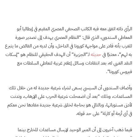
الرأي ذاته اتفق معه فيه الكاتب الصحفي المصري المقيم في إيطاليا أبو
المعاطي السندوبي، الذي قال: “النظام المصري يهدف إلى تصدير صورة
للغرب بأنه قادر على مواجهة كورونا في الداخل، وأن لديه من الفائض ما يتبرع
به لهم”، معتبرًا في
حديثه
لـ”الجزيرة” أن الهدف الحقيقي للنظام هو “إسكات
النقد الغربي له، بعد انتقادات وسائل إعلام غربية لتعاطي السلطات مع
فيروس كورونا”.
وأضاف السندوبي أن السيسي يسعى لشراء شرعية جديدة له من خلال تلك
المساعدات، وذلك “بعد أن اضمحلت شرعية الحرب على الإرهاب، وتدنت
لأدنى مستوياتها، وبالتالي هو بحاجة لخلق شرعية جديدة مفادها نحن معكم
في أي أزمة أو كارثة” على حد قوله.
فيما ذهب آخرون إلى أن المبرر الوحيد لإرسال مساعدات للخارج بينما