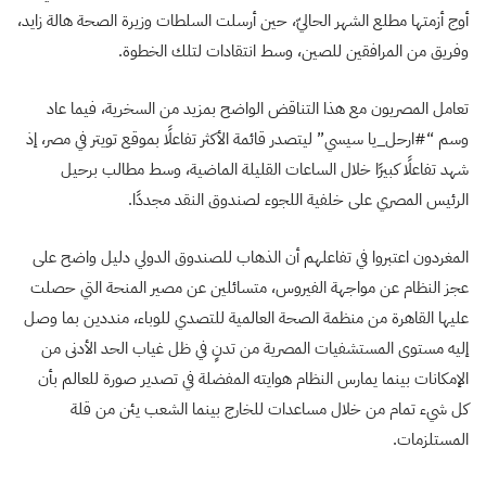
أوج أزمتها مطلع الشهر الحاليّ، حين أرسلت السلطات وزيرة الصحة هالة زايد،
وفريق من المرافقين للصين، وسط انتقادات لتلك الخطوة.
تعامل المصريون مع هذا التناقض الواضح بمزيد من السخرية، فيما عاد
وسم “#ارحل_يا سيسي” ليتصدر قائمة الأكثر تفاعلًا بموقع تويتر في مصر، إذ
شهد تفاعلًا كبيرًا خلال الساعات القليلة الماضية، وسط مطالب برحيل
الرئيس المصري على خلفية اللجوء لصندوق النقد مجددًا.
المغردون اعتبروا في تفاعلهم أن الذهاب للصندوق الدولي دليل واضح على
عجز النظام عن مواجهة الفيروس، متسائلين عن مصير المنحة التي حصلت
عليها القاهرة من منظمة الصحة العالمية للتصدي للوباء، منددين بما وصل
إليه مستوى المستشفيات المصرية من تدنٍ في ظل غياب الحد الأدنى من
الإمكانات بينما يمارس النظام هوايته المفضلة في تصدير صورة للعالم بأن
كل شيء تمام من خلال مساعدات للخارج بينما الشعب يئن من قلة
المستلزمات.