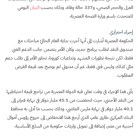
العزل والحجر الصحي، و337 حالة وفاة، وذلك بحسب
البيان
اليومي
للمتحدث باسم وزارة الصحة المصرية.
إجراء احترازي
الحكومة المصرية أشارت إلى أنها أجرت بداية العام الحاليّ مباحثات مع
صندوق النقد لطلب برنامج جديد، وكان الأمر يتضمن جانب الدعم الفني
فقط، لكن نتيجة تطورات المشهد وتداعيات كورونا، تجاوز الأمر إلى طلب دعم
مالي كذلك وليس فني فقط، غير أن مدبولي لم يوضح بعد قيمة القرض
المطلوب.
يأتي هذا الإجراء في وقت تعاني فيه الدولة المصرية من تراجع قيمة احتياطيها
من النقد الأجنبي، حيث انخفضت من 45.5 مليار دولار في نهاية فبراير إلى
40.1 مليار دولار في نهاية مارس الماضي، وذلك بحسب ما أدلى به محافظ
البنك المركزي طارق عامر، الذي أرجع هذا الانخفاض إلى خروج رؤوس أموال
أجنبية من مصر، إضافة إلى تمويل واردات حكومية من السلع الأساسية.