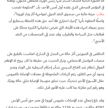
أما الصورة الثانية فكشف الستار عنها رئيس الوزراء مصطفى مدبولي، بإعلانه
في المؤتمر الصحفي الذي عقده أول أمس الأحد، بأن “الحكومة تقدمت
بطلب
حزمة مالية من صندوق النقد الدولي لمواجهة آثار وباء كورونا”،
واصفًا الخطوة بأنها “إجراء احترازي فلا أحد حتى هذه اللحظة يستطيع أن
يجزم بميعاد انتهاء هذه الأزمة، التي تفرض تداعياتها الكبيرة محليًا على
قطاعات مثل السياحة والطيران، وقد تمتد إلى المتحصلات من النقد
الأجنبي”.
التناقض في الصورتين أثار حالة من الجدل في الشارع، انعكست بالطبع على
منصات التواصل الاجتماعي، وتركز الحديث عن حقيقة ما كان يروج له الإعلام
الموالي لنظام عبد الفتاح السيسي بشأن إحكام السيطرة على الوباء وعدم
وجود أي مبرر للقلق، رغم الزيادات الملحوظة في معدلات الإصابة بالفيروس
خلال الأسبوع الأخير تحديدًا، حيث تجاوز متوسط الإصابة مئتي حالة يوميًا،
وهو رقم كبير مقارنة بما كانت عليه الأمور قبل ذلك.
وقد بلغ إجمالي عدد الإصابات بفيروس كورونا في مصر حتى أمس الإثنين
4782 حالة من ضمنهم 1236 حالة تم شفاؤها وخرجت من مستشفيات