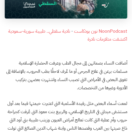
NoonPodcast نون بودكاست
·
نادية سقطي.. طبيبة سورية-سعودية
اكتشفت متلازمات نادرة
أضافت النساء بصماتهن إلى مجال الطب وعرفت الحضارة الإسلامية
مسلمات برعن في علاج الجرحى أو ما عُرف لاحقًا بطب الحروب، بالإضافة إلى
تفوق البعض في الأمراض التي تصيب النساء واشتهرت بعضهن بتركيب
الأدوية وغيرها من التخصصات.
لمعت أسماء البعض مثل رفيدة الأسلمية التي اعتبرت خيمتها فيما بعد أول
مستشفى ميداني في التاريخ الإسلامي، والربيع بنت معوذ التي عُرفت كجراحة
حروب وأم عطية التي كانت تعالج أمراض العيون وزينب طبيبة بني أود التي
ذاع صيتها بين العرب وقصدها الناس وابنة شهاب الدين الصائغ التي تولت