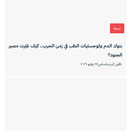
صحة
بنوك الدم ولوجستيات الطب في زمن الحرب.. كيف غيّرت مصير
الجنود؟
نافين كريشناسامي
٢٥ يوليو ٢٠٢٦