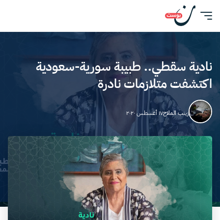
نادية سقطي.. طبيبة سورية-سعودية
اكتشفت متلازمات نادرة
زينب الملاح
١٧ أغسطس ٢٠٢٠