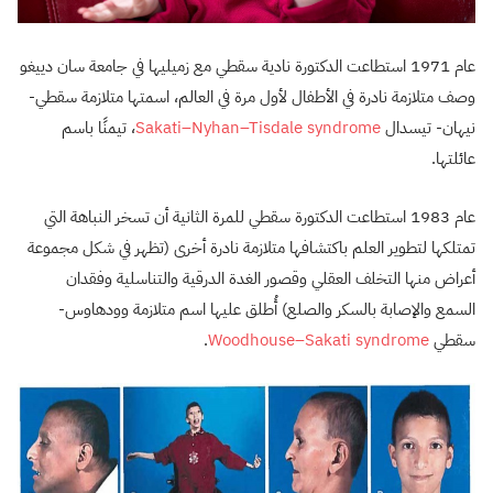
عام 1971 استطاعت الدكتورة نادية سقطي مع زميليها في جامعة سان دييغو
وصف متلازمة نادرة في الأطفال لأول مرة في العالم، اسمتها متلازمة سقطي-
نيهان- تيسدال
Sakati–Nyhan–Tisdale syndrome
، تيمنًا باسم
عائلتها.
عام 1983 استطاعت الدكتورة سقطي للمرة الثانية أن تسخر النباهة التي
تمتلكها لتطوير العلم باكتشافها متلازمة نادرة أخرى (تظهر في شكل مجموعة
أعراض منها التخلف العقلي وقصور الغدة الدرقية والتناسلية وفقدان
السمع والإصابة بالسكر والصلع) أُطلق عليها اسم متلازمة وودهاوس-
سقطي
Woodhouse–Sakati syndrome
.