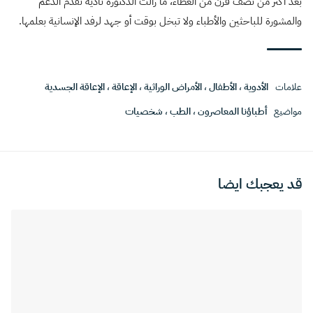
بعد أكثر من نصف قرن من العطاء، ما زالت الدكتورة نادية تقدم الدعم
والمشورة للباحثين والأطباء ولا تبخل بوقت أو جهد لرفد الإنسانية بعلمها.
علامات
الأدوية
،
الأطفال
،
الأمراض الوراثية
،
الإعاقة
،
الإعاقة الجسدية
مواضيع
أطباؤنا المعاصرون
،
الطب
،
شخصيات
قد يعجبك ايضا