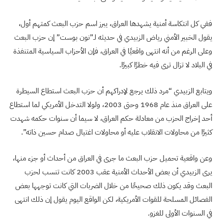
ففي كل انتكاسة أمنية يشهدها العراق، يبرز اسم حزب البعث كمتهم أول،
يقول الخبير الأمني رياض الزبيدي في حديثه لـ”نون بوست” إن حزب البعث
وعلى الرغم من أنه انتهى واقعيًا في العراق، فإن الأحزاب السياسية المتنفذة
في البلاد لا تزال ترى فيه خطرًا كبيرًا.
ويتابع الزبيدي “مرد ذلك يرجع لإدراكهم أن حزب البعث استطاع السيطرة
على العراق منذ عام 1968 وحتى 2003، ولولا التدخل الأمريكي لما استطاع
أحد إخراج الحزب من معادلة حكم العراق، لا سيما أن سنوات حكمه شهدت
كثيرًا من محاولات الانقلاب عليه أو محاولات اغتيال صدام حسين ذاته”.
وعن واقعية تحميل حزب البعث ما جرى في العراق من أحداث أو جزء منها،
يرى الزبيدي أن بعض الأحداث الأمنية عقب 2003 كانت تنسب لحزب
البعث وقد يكون ذلك صحيحًا من خلال الضربات التي كانت توجهها بعض
الفصائل المسلحة للقوات الأمريكية، لكن الواقع اليوم يقول إن ذلك انتهى
في السنوات الأولى للغزو.