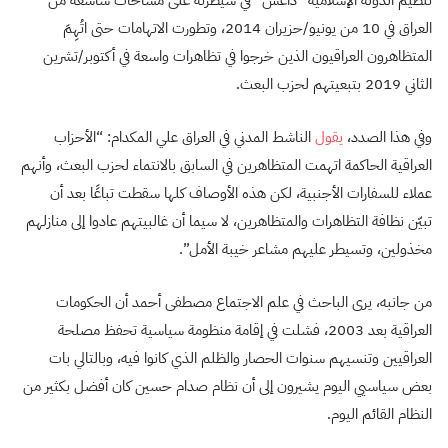
تنظيم الدولة الإسلامية “داعش” في سيطرته على مساحات شاسعة من
العراق في 10 من يونيو/حزيران 2014، وتطورت الاتهامات حتى اتُهِمَ
المتظاهرون العراقيون الذين خرجوا في تظاهرات واسعة في أكتوبر/تشرين
الثاني 2019 بتبعيتهم لحزب البعث.
وفي هذا الصدد،
يقول
الناشط المدني في العراق علي المكدام: “الأحزاب
العراقية الحاكمة اتهمت المتظاهرين في السابق بالانتماء لحزب البعث، وأنهم
عملاء للسفارات الأجنبية، لكن هذه الأوصاف كلها سقطت تباعًا بعد أن
تبيّن نظافة التظاهرات والمتظاهرين، لا سيما أن غالبيتهم عادوا إلى منازلهم
مخذولين، وتسيطر عليهم مشاعر خيبة الأمل”.
من جانبه، يرى الباحث في علم الاجتماع مصطفى أحمد أن الحكومات
العراقية بعد 2003، فشلت في إقامة منظومة سياسية تحفظ مصلحة
العراقيين وتنسيهم سنوات الحصار والظلم الذي كانوا فيه، وبالتالي بات
بعض سياسيي اليوم يشيرون إلى أن نظام صدام حسين كان أفضل بكثير من
النظام القائم اليوم.