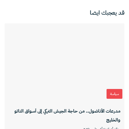
قد يعجبك ايضا
سياسة
مدرعات الأناضول.. من حاجة الجيش التركي إلى أسواق الناتو
والخليج
خالد أصلان
٧ أغسطس ٢٠٢٦