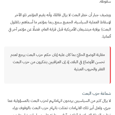
سقوطه.
ويضيف جبار أن خطر البعث لا يزال قائمًا، وأنه يقيم المؤتمر تلو الآخر
لإسقاط العملية السياسية، الجميع سمع ربما بمؤتمر ما أسماهم بـ(فلول
البعث) بولاية ميتشيغان الأمريكية قبل قرابة العام، فضلًا عن مؤتمر آخر في
ألمانيا.
مقارنة الوضع الحاليّ بما كان عليه إبان حكم حزب البعث يرجع لعدم
تحسن الأوضاع في البلاد، إذ إن العراقيين يتذكرون من حزب البعث
الفقر والحروب العبثية
شماعة حزب البعث
لا يزال كثير من السياسيين يرددون اتهاماتهم لحزب البعث بالمسؤولية عما
جرى، ولعل أبرز تلك الاتهامات تمثلت باتهام حزب البعث بالوقوف وراء