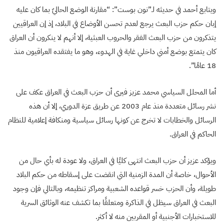
ويتابع أحمد في حديثه لـ”نون بوست”: “مقارنة الوضع الحاليّ بما كان عليه
إبان حكم حزب البعث يرجع لعدم تحسن الأوضاع في البلاد، إذ إن العراقيين
يتذكرون من حزب البعث الفقر والحروب العبثية، إلا أنهم لا ينكرون أن العراق
كان يتمتع بوضع أمني داخلي غاية في الهدوء، وهو ما يفتقده العراقيون منذ
18 عامًا”.
أما المحلل السياسي محمد عزيز فيرى أن حزب البعث في العراق عكف على
نشر رسائل متعددة منذ عام 2003 عن طريق عزة الدوري، إلا أن هذه
الرسائل والخطابات لا تخرج عن كونها رسائل سياسية ومنكافة إعلامية للنظام
الحاكم في العراق.
ويؤكد عزيز أن حزب البعث انتهى كليًا في العراق، ولا عودة له بأي حال من
الأحوال، خاصة أن المدة الزمنية التي انقضت على إسقاطه من حكم البلاد
طويلة، وأن الحزب خسر قواعده الشعبية ومراكز تنظيمه، وبالتالي فإن وجود
البعث في العراق سيظل في الذاكرة ومتعلقًا بما تكشف عنه الوثائق السرية
للاستخبارات الأجنبية أو المقربين منه لا أكثر.