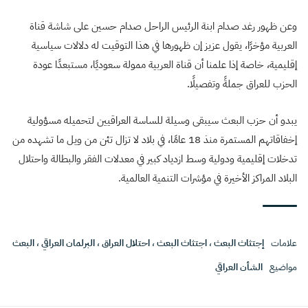
وعن ظهور رغد صدام ابنة الرئيس الراحل صدام حسين على شاشة قناة
العربية مؤخرًا، يقول عزيز إن ظهورها في هذا التوقيت له دلالات سياسية
إقليمية، خاصة إذا علمنا أن قناة العربية ممولة سعوديًا، مستبعدًا عودة
الحزب للعراق جملةً وتفصيلًا.
يبدو أن حزب البعث سيبقى وسيلة للساسة العراقيين لتحميله مسؤولية
إخفاقاتهم المستمرة منذ 18 عامًا، في بلاد لا تزال تئن من ويل ما تشهده من
تدخلات إقليمية ودولية وسط ازدياد كبير في معدلات الفقر والبطالة واحتلال
البلاد المراكز الأخيرة في مؤشرات التنمية العالمية.
علامات
إجتثاث البعث
،
اجتثاث البعث
،
احتلال العراق
،
البرلمان العراقي
،
البعث
مواضيع
الشأن العراقي