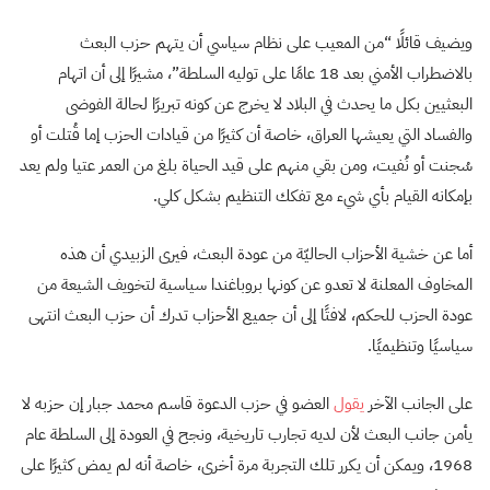
ويضيف قائلًا “من المعيب على نظام سياسي أن يتهم حزب البعث
بالاضطراب الأمني بعد 18 عامًا على توليه السلطة”، مشيرًا إلى أن اتهام
البعثيين بكل ما يحدث في البلاد لا يخرج عن كونه تبريرًا لحالة الفوضى
والفساد التي يعيشها العراق، خاصة أن كثيرًا من قيادات الحزب إما قُتلت أو
سُجنت أو نُفيت، ومن بقي منهم على قيد الحياة بلغ من العمر عتيا ولم يعد
بإمكانه القيام بأي شيء مع تفكك التنظيم بشكل كلي.
أما عن خشية الأحزاب الحاليّة من عودة البعث، فيرى الزبيدي أن هذه
المخاوف المعلنة لا تعدو عن كونها بروباغندا سياسية لتخويف الشيعة من
عودة الحزب للحكم، لافتًا إلى أن جميع الأحزاب تدرك أن حزب البعث انتهى
سياسيًا وتنظيميًا.
على الجانب الآخر
يقول
العضو في حزب الدعوة قاسم محمد جبار إن حزبه لا
يأمن جانب البعث لأن لديه تجارب تاريخية، ونجح في العودة إلى السلطة عام
1968، ويمكن أن يكرر تلك التجربة مرة أخرى، خاصة أنه لم يمض كثيرًا على