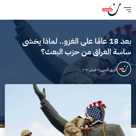
بعد 18 عامًا على الغزو.. لماذا يخشى
ساسة العراق من حزب البعث؟
فريق التحرير
٢١ فبراير ٢٠٢١