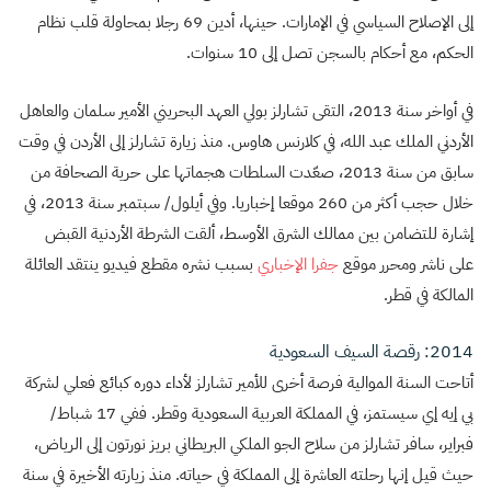
إلى الإصلاح السياسي في الإمارات. حينها، أدين 69 رجلا بمحاولة قلب نظام
الحكم، مع أحكام بالسجن تصل إلى 10 سنوات.
في أواخر سنة 2013، التقى تشارلز بولي العهد البحريني الأمير سلمان والعاهل
الأردني الملك عبد الله، في كلارنس هاوس. منذ زيارة تشارلز إلى الأردن في وقت
سابق من سنة 2013، صعّدت السلطات هجماتها على حرية الصحافة من
خلال حجب أكثر من 260 موقعا إخباريا. وفي أيلول/ سبتمبر سنة 2013، في
إشارة للتضامن بين ممالك الشرق الأوسط، ألقت الشرطة الأردنية القبض
على ناشر ومحرر موقع
جفرا الإخباري
بسبب نشره مقطع فيديو ينتقد العائلة
المالكة في قطر.
2014: رقصة السيف السعودية
أتاحت السنة الموالية فرصة أخرى للأمير تشارلز لأداء دوره كبائع فعلي لشركة
بي إيه إي سيستمز، في المملكة العربية السعودية وقطر. ففي 17 شباط/
فبراير، سافر تشارلز من سلاح الجو الملكي البريطاني بريز نورتون إلى الرياض،
حيث قيل إنها رحلته العاشرة إلى المملكة في حياته. منذ زيارته الأخيرة في سنة