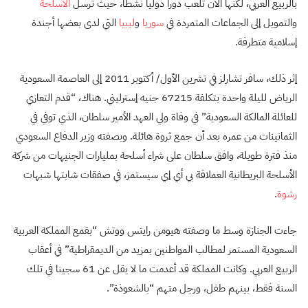
بالربيع العربي، لكنها الآن تلعب دورا دوليا نشطا، حيث ترسل
الأسلحة
والتمويل إلى الجماعات المتمردة في
سوريا
و
ليبيا
التي لدى بعضها أجندة
إسلامية متطرفة.
إثر ذلك، سافر تشارلز في تشرين الأول/ أكتوبر 2011 إلى العاصمة السعودية
الرياض لليلة واحدة بتكلفة 67215 جنيه إسترليني. هناك، “قدم التعازي
للعائلة المالكة السعودية” في وفاة ولي العهد الأمير سلطان، الذي توفي في
الثمانينات من عمره بعد أن جمع ثروة هائلة. وبصفته وزير الدفاع السعودي
منذ فترة طويلة، وافق سلطان على شراء أسلحة بمليارات الجنيهات من شركة
الأسلحة البريطانية العملاقة بي أي إي سيستمز، في صفقات شابتها شبهات
رشوة
.
جاءت الجنازة وسط ما وصفته هيومن رايتس ووتش “بقمع المملكة العربية
السعودية المستمر لمطالب المواطنين بمزيد من الديمقراطية” في أعقاب
الربيع العربي. وكانت المملكة قد أعدمت ما لا يقل عن 61 سجينا في تلك
السنة فقط، بينهم طفل، ورجل متهم “بالشعوذة”.