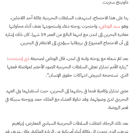
داونينج ستريت.
ردا على هذا الاحتجاج، استهدفت السلطات البحرينية عائلة أحد اللاجئين،
وهو
سيد الوداعي
، واحتجزت زوجته دعاء واستجوبتها بعنف أثناء محاولتها
مغادرة البحرين إلى لندن مع ابنهما البالغ من العمر 19 شهرا. كان ذلك إشارة
إلى أن الاحتجاج المشروع في بريطانيا سيؤدي إلى الانتقام في البحرين.
بعد لمّ شمله مع زوجته وابنه في لندن، قال الوداعي لصحيفة
ذي إندبندنت
:
“زيارة الأمير تشارلز تعطي السلطات البحرينية الضوء الأخضر لمواصلة قمعها
الذي تستخدمه لتبييض انتهاكات حقوق الإنسان”.
مضى تشارلز وكاميلا قدما في رحلتهما إلى البحرين، حيث استقبلهما ولي العهد
البحريني لدى وصولهما، وقد تناولا العشاء مع الملك حمد وزوجته سبيكة في
قصر الروضة.
بعد تلك الرحلة، اعتقلت السلطات البحرينية السياسي المعارض، إبراهيم
شريف، الذي تحدث إلى وكالة أنباء أمريكية عن الزيارة الملكية. وكان شريف قد