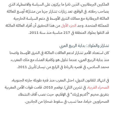
الملكيين البريطانيين، الذين نادرا ما يركزون على السياسة والاضطهاد الذي
يصاحب رحلاته. في الواقع، تعد زيارات تشارلز جزءا من مشاركة أوسع للعائلة
المالكة البريطانية مع ممالك الشرق الأوسط في دعم السياسة الخارجية
للمملكة المتحدة. وجد
الجزء الأول
من هذا التحقيق أن أفراد العائلة المالكة
قد التقوا بملوك المنطقة في 217 مناسبة منذ سنة 2011.
تشارلز والملوك: بداية الربيع العربي
كان استعداد الأمير تشارلز لدعم العائلات المالكة في الشرق الأوسط واضحا
منذ بداية الربيع العربي، عندما تناول هو وكاميلا العشاء مع ملك المغرب،
محمد السادس، في قصره بالرباط في الرابع من نيسان/أبريل 2011.
في انتهاك للقانون الدولي، احتل المغرب منذ فترة طويلة جارته الجنوبية،
الصحراء الغربية
. في تشرين الثاني/ نوفمبر 2010، قامت قوات الأمن المغربية
بتفريق مخيم “أكديم إزيك” في الإقليم، حيث نصب آلاف النشطاء
الصحراويين خياما، مما تسبب في سقوط ضحايا من الجانبين.