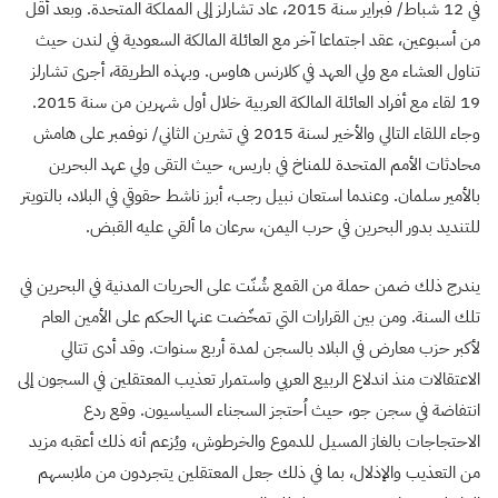
في 12 شباط/ فبراير سنة 2015، عاد تشارلز إلى المملكة المتحدة. وبعد أقل
من أسبوعين، عقد اجتماعا آخر مع العائلة المالكة السعودية في لندن حيث
تناول العشاء مع ولي العهد في كلارنس هاوس. وبهذه الطريقة، أجرى تشارلز
19 لقاء مع أفراد العائلة المالكة العربية خلال أول شهرين من سنة 2015.
وجاء اللقاء التالي والأخير لسنة 2015 في تشرين الثاني/ نوفمبر على هامش
محادثات الأمم المتحدة للمناخ في باريس، حيث التقى ولي عهد البحرين
بالأمير سلمان. وعندما استعان نبيل رجب، أبرز ناشط حقوقي في البلاد، بالتويتر
للتنديد بدور البحرين في حرب اليمن، سرعان ما ألقي عليه القبض.
يندرج ذلك ضمن حملة من القمع شُنّت على الحريات المدنية في البحرين في
تلك السنة. ومن بين القرارات التي تمخّضت عنها الحكم على الأمين العام
لأكبر حزب معارض في البلاد بالسجن لمدة أربع سنوات. وقد أدى تتالي
الاعتقالات منذ اندلاع الربيع العربي واستمرار تعذيب المعتقلين في السجون إلى
انتفاضة في سجن جو، حيث اُحتجز السجناء السياسيون. وقع ردع
الاحتجاجات بالغاز المسيل للدموع والخرطوش، ويُزعم أنه ذلك أعقبه مزيد
من التعذيب والإذلال، بما في ذلك جعل المعتقلين يتجردون من ملابسهم