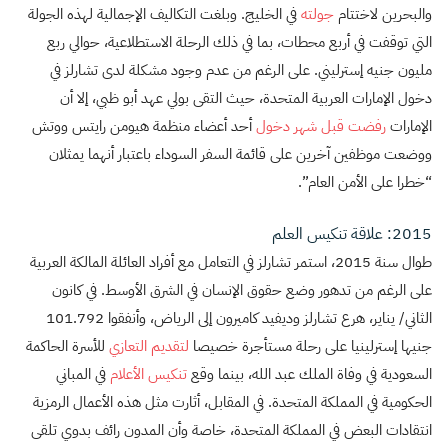
والبحرين لاختتام
جولته
في الخليج. وبلغت التكاليف الإجمالية لهذه الجولة
التي توقفت في أربع محطات، بما في ذلك الرحلة الاستطلاعية، حوالي ربع
مليون جنيه إسترليني. على الرغم من عدم وجود مشكلة لدى تشارلز في
دخول الإمارات العربية المتحدة، حيث التقى بولي عهد أبو ظبي، إلا أن
الإمارات
رفضت قبل شهر دخول
أحد أعضاء منظمة هيومن رايتس ووتش
ووضعت موظفين آخرين على قائمة السفر السوداء باعتبار أنهما يمثلان
“خطرا على الأمن العام”.
2015: علاقة تنكيس العلم
طوال سنة 2015، استمر تشارلز في التعامل مع أفراد العائلة المالكة العربية
على الرغم من تدهور وضع حقوق الإنسان في الشرق الأوسط. في كانون
الثاني/ يناير، هرع تشارلز وديفيد كاميرون إلى الرياض، وأنفقوا 101.792
جنيها إسترلينيا على رحلة مستأجرة خصيصا
لتقديم التعازي
للأسرة الحاكمة
السعودية في وفاة الملك عبد الله، بينما وقع
تنكيس الأعلام
في المباني
الحكومية في المملكة المتحدة. في المقابل، أثارت مثل هذه الأعمال الرمزية
انتقادات البعض في المملكة المتحدة، خاصة وأن المدون رائف بدوي تلقى