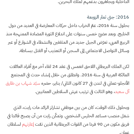
الداخلية ويجاهرون بدعمهم لملك البحرين.
2016: جني ثمار الزوبعة
بحلول سنة 2016، عمّ الخراب داخل حركات المعارضة في العديد من دول
الخليج. وبعد مضيّ خمس سنوات على اندلاع الثورة المضادة الممنهجة منذ
الربيع العربي، تعرّض الجيل جديد من المثقفين والنشطاء في الشوارع أو عبر
وسائل التواصل الاجتماعي إلى السجن أو التعذيب أو القتل ببساطة.
لكن الملك البريطاني اللاحق انغمس في عقد 24 لقاء آخر مع أفراد العائلات
المالكة العربية في سنة 2016. وانطلق من خلال إنشاء حدث في المجتمع
الأنجلو-عماني في لندن في 27 كانون الثاني/ يناير، حضره
سيّد شهاب بن طارق
آل سعيد
، وهو الثالث في ترتيب عرش السلاطين العمانيين.
وبحلول ذلك الوقت، كان من بين موظفي تشارلز الرائد مات رايت، الذي
شغل منصب مساعد الحارس الشخصي. وتمكّن رايت من أن يصبح قائدا في
فريق مكون من 90 فردا من القوات البريطانية الذين تمّت
إعارتهم
لسلطان
عمان.