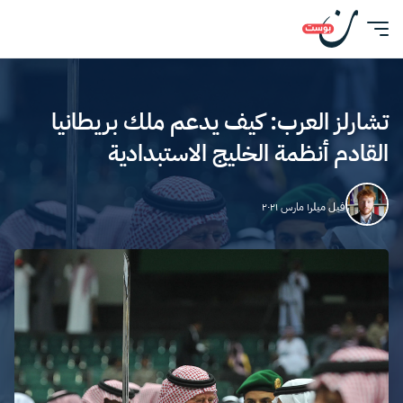
تشارلز العرب: كيف يدعم ملك بريطانيا
القادم أنظمة الخليج الاستبدادية
فيل ميلر
١ مارس ٢٠٢١