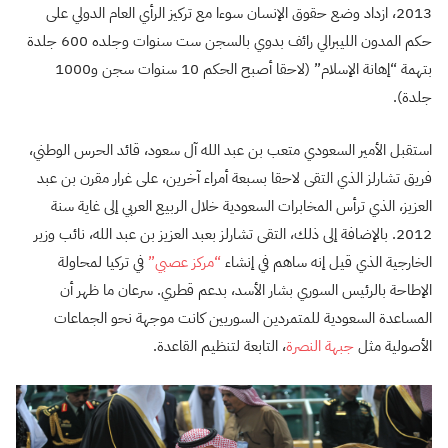
2013، ازداد وضع حقوق الإنسان سوءا مع تركيز الرأي العام الدولي على
حكم المدون الليبرالي رائف بدوي بالسجن ست سنوات وجلده 600 جلدة
بتهمة “إهانة الإسلام” (لاحقا أصبح الحكم 10 سنوات سجن و1000
جلدة).
استقبل الأمير السعودي متعب بن عبد الله آل سعود، قائد الحرس الوطني،
فريق تشارلز الذي التقى لاحقا بسبعة أمراء آخرين، على غرار مقرن بن عبد
العزيز، الذي ترأس المخابرات السعودية خلال الربيع العربي إلى غاية سنة
2012. بالإضافة إلى ذلك، التقى تشارلز بعبد العزيز بن عبد الله، نائب وزير
الخارجية الذي قيل إنه ساهم في إنشاء
“مركز عصبي”
في تركيا لمحاولة
الإطاحة بالرئيس السوري بشار الأسد، بدعم قطري. سرعان ما ظهر أن
المساعدة السعودية للمتمردين السوريين كانت موجهة نحو الجماعات
الأصولية مثل
جبهة النصرة
، التابعة لتنظيم القاعدة.