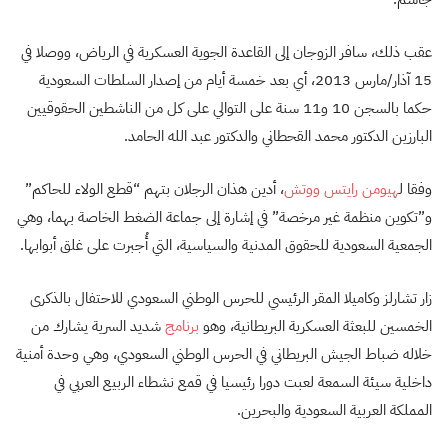
عقب ذلك، سافر الزوجان إلى القاعدة الجوية العسكرية في الرياض، ووصلا في
15 آذار/مارس 2013، أي بعد خمسة أيام من إصدار السلطات السعودية
حكما بالسجن 10 و11 سنة على التوالي على كل من الناشطين الحقوقيين
البارزين الدكتور محمد القحطاني والدكتور عبد الله الحامد.
وفقا ل
هيومن رايتس ووتش
، أدين هذان الرجلان بتهم “قطع الولاء للحاكم”
و”تكوين منظمة غير مرخصة” في إشارة إلى جماعة الضغط الخاصة بهما، وهي
الجمعية السعودية للحقوق المدنية والسياسية، التي أُجبرت على غلق أبوابها.
زار تشارلز وكاميلا المقر الرئيسي للحرس الوطني السعودي للاحتفال بالذكرى
الخمسين للبعثة العسكرية البريطانية، وهو
برنامج
شديد السرية يشارك من
خلاله ضباط الجيش البريطاني في الحرس الوطني السعودي، وهي وحدة أمنية
داخلية سيئة السمعة لعبت دورا رئيسيا في قمع نشطاء الربيع العربي في
المملكة العربية السعودية والبحرين.