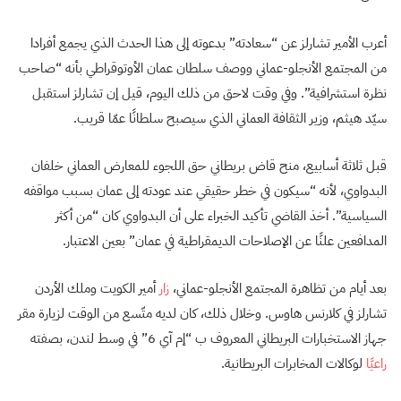
أعرب الأمير تشارلز عن “سعادته” بدعوته إلى هذا الحدث الذي يجمع أفرادا
من المجتمع الأنجلو-عماني ووصف سلطان عمان الأوتوقراطي بأنه “صاحب
نظرة استشرافية”. وفي وقت لاحق من ذلك اليوم، قيل إن تشارلز استقبل
سيّد هيثم، وزير الثقافة العماني الذي سيصبح سلطانًا عمّا قريب.
قبل ثلاثة أسابيع، منح قاض بريطاني حق اللجوء للمعارض العماني خلفان
البدواوي، لأنه “سيكون في خطر حقيقي عند عودته إلى عمان بسبب مواقفه
السياسية”. أخذ القاضي تأكيد الخبراء على أن البدواوي كان “من أكثر
المدافعين علنًا عن الإصلاحات الديمقراطية في عمان” بعين الاعتبار.
بعد أيام من تظاهرة المجتمع الأنجلو-عماني،
زار
أمير الكويت وملك الأردن
تشارلز في كلارنس هاوس. وخلال ذلك، كان لديه متّسع من الوقت لزيارة مقر
جهاز الاستخبارات البريطاني المعروف ب “إم آي 6” في وسط لندن، بصفته
راعيًا
لوكالات المخابرات البريطانية.