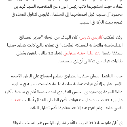
عُمان، حيث استقبلهما نائب رئيس الوزراء غير المنتخب، السيد فهد بن
محمود آل سعيد، قبل انضمامهما إلى السلطان قابوس لتناول العشاء في
قصره ببيت البركة في السيب.
وفقا لمكتب
كلارنس هاوس
، كان الهدف من الرحلة “تعزيز المصالح
الدبلوماسية والتجارية للمملكة المتّحدة” في عمان، والتي كانت تتعلق حينها
بصفقة بقيمة
2.5 مليار جنيه إسترليني
لشراء 12 طائرة تايفون وثماني
طائرات هوك من شركة بي أي إي سيستمز.
حاول الناشط العماني خلفان البدواوي تنظيم احتجاج على الزيارة الأخيرة
للأمير تشارلز، إلا أن قوات عمانية خاصة ملثمة هاجمت سيارته في مناورة
عالية السرعة ووضعوه في الحبس الانفرادي لمدة خمسة أيام في منتصف آذار/
مارس 2013، حيث مارست قوات الأمن الداخلي العماني أساليب
تعذيب
نفسي عليه ، ولم تفرج عنه إلا بعد مغادرة الأمير تشارلز للبلاد.
في أيار/ مايو سنة 2013، رحب الأمير تشارلز بالرئيس غير المنتخب لدولة