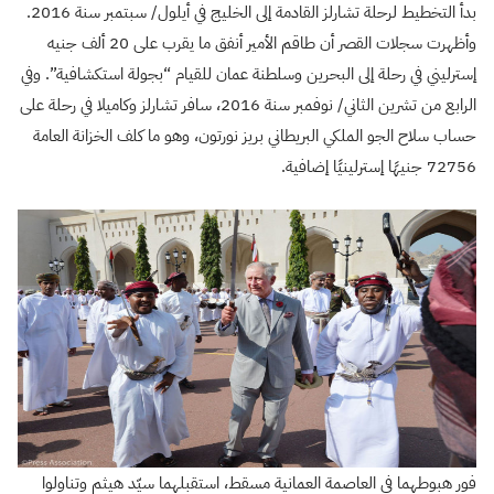
بدأ التخطيط لرحلة تشارلز القادمة إلى الخليج في أيلول/ سبتمبر سنة 2016.
وأظهرت سجلات القصر أن طاقم الأمير أنفق ما يقرب على 20 ألف جنيه
إسترليني في رحلة إلى البحرين وسلطنة عمان للقيام “بجولة استكشافية”. وفي
الرابع من تشرين الثاني/ نوفمبر سنة 2016، سافر تشارلز وكاميلا في رحلة على
حساب سلاح الجو الملكي البريطاني بريز نورتون، وهو ما كلف الخزانة العامة
72756 جنيهًا إسترلينيًا إضافية.
فور هبوطهما في العاصمة العمانية مسقط، استقبلهما سيّد هيثم وتناولوا