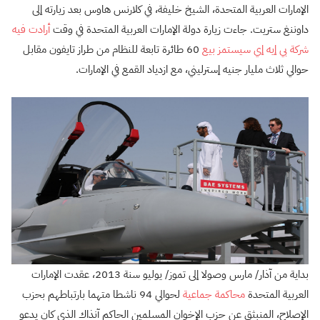
الإمارات العربية المتحدة، الشيخ خليفة، في كلارنس هاوس بعد زيارته إلى
داوننغ ستريت. جاءت زيارة دولة الإمارات العربية المتحدة في وقت
أرادت فيه
شركة بي إيه إي سيستمز بيع
60 طائرة تابعة للنظام من طراز تايفون مقابل
حوالي ثلاث مليار جنيه إسترليني، مع ازدياد القمع في الإمارات.
بداية من آذار/ مارس وصولا إلى تموز/ يوليو سنة 2013، عقدت الإمارات
العربية المتحدة
محاكمة جماعية
لحوالي 94 ناشطا متهما بارتباطهم بحزب
الإصلاح، المنبثق عن حزب الإخوان المسلمين الحاكم آنذاك الذي كان يدعو