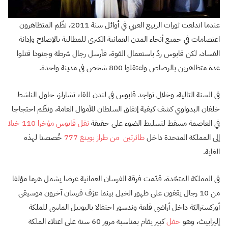
عندما اندلعت ثورات الربيع العربي في أوائل سنة 2011، نظّم المتظاهرون
اعتصامات في جميع أنحاء المدن العمانية الكبرى للمطالبة بالإصلاح وإدانة
الفساد، لكن قابوس ردّ باستعمال القوة، فأرسل رجال شرطة وجنودا قتلوا
عدة متظاهرين بالرصاص واعتقلوا 800 شخص في مدينة واحدة.
في السنة التالية، وخلال تواجد قابوس في لندن للقاء تشارلز، حاول الناشط
خلفان البدواوي كشف كيفية إنفاق السلطان للأموال العامة، ونظّم احتجاجا
في العاصمة مسقط لتسليط الضوء على حقيقة
نقل قابوس مؤخرا 110 خيلا
إلى المملكة المتحدة داخل
طائرتين من طراز بوينغ 777
خُصصتا لهذه
الغاية.
في المملكة المتحّدة، قدّمت فرقة الفرسان العمانية عرضا يشمل هرما مؤلفا
من 10 رجال يقفون على ظهور الخيل بينما عزف فرسان آخرون موسيقى
أوركستراليّة داخل أراضي قلعة وندسور احتفالا باليوبيل الماسي للملكة
إليزابيث، وهو
حفل
كبير يقام بمناسبة مرور 60 سنة على اعتلاء الملكة