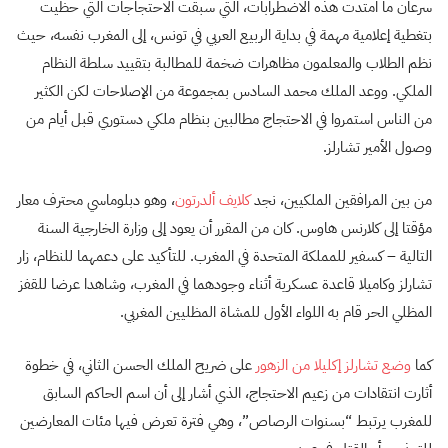
سرعان ما امتدت هذه الاضطرابات، التي سبقت الاحتجاجات التي حظيت
بتغطية إعلامية مهمة في بداية الربيع العربي في تونس، إلى المغرب نفسه، حيث
نظم الطلاب والمعلمون مظاهرات ضخمة للمطالبة بتقييد سلطة النظام
الملكي. ووعد الملك محمد السادس بمجموعة من الإصلاحات لكن الكثير
من الناس استمروا في الاحتجاج مطالبين بنظام ملكي دستوري قبل أيام من
وصول الأمير تشارلز.
من بين المرافقين الملكيين، نجد
كلايف ألدرتون
، وهو دبلوماسي محترف معار
مؤقتا إلى كلارنس هاوس. كان من المقرر أن يعود إلى وزارة الخارجية السنة
التالية – كسفير للمملكة المتحدة في المغرب. للتأكيد على دعمهما للنظام، زار
تشارلز وكاميلا قاعدة عسكرية أثناء وجودهما في المغرب، وشاهدا عرضا للقفز
المظلي الحر قام به اللواء الأول للمشاة المظليين المغربي.
كما
وضع تشارلز إكليلا من الزهور
على ضريح الملك الحسن الثاني، في خطوة
أثارت انتقادات من زعيم الاحتجاج، الذي أشار إلى أن اسم الحاكم السابق
للمغرب يرتبط “بسنوات الرصاص”، وهي فترة تعرض فيها مئات المعارضين