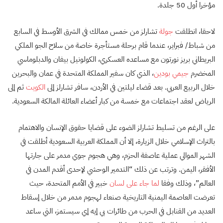
مؤخرا أول 50 جلدة.
لاحقا، انطلقت
جولة
تشارلز من خمس ممالك في الشرق الأوسط في السابع
من شباط/ فبراير، عندما قام برحلة مستأجرة خاصة من سلاح الجو الملكي
البريطاني بريز نورتون مع مساعده العسكري، الكولونيل بيفان والدبلوماسي
المخضرم
جيمي بودين
، الذي كان سفير المملكة المتحدة في عمان والبحرين
خلال الربيع العربي. بعد قضاء ليلتين في الأردن، سافر تشارلز إلى
الكويت
ثم إلى
الرياض لعقد اجتماعات مع خمسة من كبار أعضاء العائلة المالكة السعودية.
على الرغم من تسليط تشارلز الضوء على قضايا حقوق الإنسان والاهتمام
بالتراث الإسلامي خلال الزيارة، إلا أن المملكة العربية السعودية أطلقت في
الشهر الموالي عملية عاصفة الحزم، وهي هجوم جوي مدمر على جارتها
الأفقر، اليمن. وترتب عن ذلك “التدمير الوحشي لإحدى أقدم المدن في
العالم”، وذلك وفقا
لما جاء على لسان
خبير في الأمم المتحدة، حيث
تعرضت العاصمة اليمنية التاريخية صنعاء لهجوم مدمر من خلال إسقاط
العديد من القنابل في الحرب من طائرات بي إيه إي سيستمز، التي ساعد