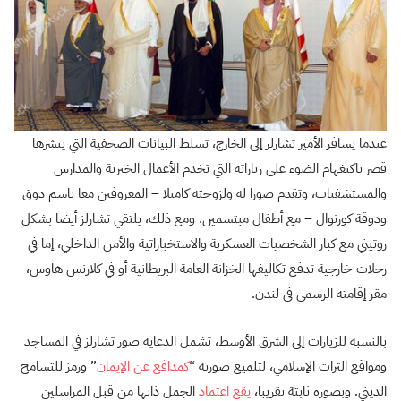
عندما يسافر الأمير تشارلز إلى الخارج، تسلط البيانات الصحفية التي ينشرها
قصر باكنغهام الضوء على زياراته التي تخدم الأعمال الخيرية والمدارس
والمستشفيات، وتقدم صورا له ولزوجته كاميلا – المعروفين معا باسم دوق
ودوقة كورنوال – مع أطفال مبتسمين. ومع ذلك، يلتقي تشارلز أيضا بشكل
روتيني مع كبار الشخصيات العسكرية والاستخباراتية والأمن الداخلي، إما في
رحلات خارجية تدفع تكاليفها الخزانة العامة البريطانية أو في كلارنس هاوس،
مقر إقامته الرسمي في لندن.
بالنسبة للزيارات إلى الشرق الأوسط، تشمل الدعاية صور تشارلز في المساجد
ومواقع التراث الإسلامي، لتلميع صورته “
كمدافع عن الإيمان
” ورمز للتسامح
الديني. وبصورة ثابتة تقريبا،
يقع اعتماد
الجمل ذاتها من قبل المراسلين