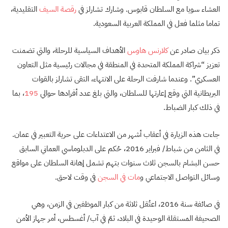
العشاء سويا مع السلطان قابوس. وشارك تشارلز في
رقصة السيف
التقليدية،
تماما مثلما فعل في المملكة العربية السعودية.
ذكر بيان صادر عن
كلارنس هاوس
الأهداف السياسية للرحلة، والتي تضمنت
تعزيز “شراكة المملكة المتحدة في المنطقة في مجالات رئيسية مثل التعاون
العسكري”. وعندما شارفت الرحلة على الانتهاء، التقى تشارلز بالقوات
البريطانية التي وقع إعارتها للسلطان، والتي بلغ عدد أفرادها حوالي
195
، بما
في ذلك كبار الضباط.
جاءت هذه الزيارة في أعقاب أشهر من الاعتداءات على حرية التعبير في عمان.
في الثامن من شباط/ فبراير 2016، حُكم على الدبلوماسي العماني السابق
حسن البشام بالسجن ثلاث سنوات بتهم تشمل إهانة السلطان على مواقع
وسائل التواصل الاجتماعي و
مات في السجن
في وقت لاحق.
في صائفة سنة 2016، اعتُقل ثلاثة من كبار الموظفين في الزمن، وهي
الصحيفة المستقلة الوحيدة في البلاد، ثمّ في آب/ أغسطس، أمر جهاز الأمن