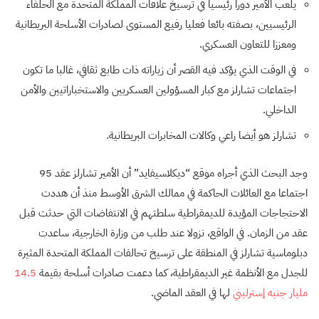
يلعب الأمير دورا رئيسيا في ترسيخ علاقات المملكة المتحدة مع الحلفاء
الرئيسيين، بصفته بائعا فعليا رفيع المستوى لصادرات الأسلحة البريطانية
ومعززا للتعاون العسكري.
في الوقت الذي يؤكد فيه القصر أن زياراته ذات طابع ثقافي، غالبا ما تكون
اجتماعات تشارلز مع كبار المسؤولين العسكريين والاستخباراتيين والأمن
الداخلي.
تشارلز هو أيضا راعي وكالات المخابرات البريطانية.
وجد البحث الذي أجراه موقع “ديكلاسيفايد” أن الأمير تشارلز عقد 95
اجتماعا مع العائلات الحاكمة في ممالك الشرق الأوسط منذ أن هددت
الاحتجاجات المؤيدة للديمقراطية سلطتهم في الانتفاضات التي حدثت قبل
عقد من الزمان. في الواقع، نزولا عند طلب من وزارة الخارجية، ساعدت
دبلوماسية تشارلز في المنطقة على ترسيخ تحالفات المملكة المتحدة المثيرة
للجدل مع الأنظمة غير الديمقراطية، كما دعمت صادرات أسلحة بقيمة
14.5
مليار جنيه إسترليني
لها في العقد الماضي.