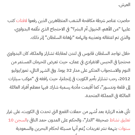
العرش.
حاصرت عناصر شرطة مكافحة الشغب المتظاهرين الذين رفعوا
لافتات
كتب
عليها “من الأهم، الخيول أم البشر؟” في الاحتجاج الذي نظّمه البدواوي،
والذي تم اعتقاله وتعذيبه واتهامه “بإهانة السلطان” إثر ذلك.
خلال تواجد السلطان قابوس في لندن لمقابلة تشارلز والملكة، كان البدواوي
محتجزا في الحبس الانفرادي في عمان، حيث تعرض للحرمان المستمر من
النوم والاستجواب المتكرر على مدار 32 يوما. وفي الشهر التالي، تموز/يوليو
2012، رحب تشارلز بأمير الكويت في إنجلترا، حيث رافقه في “موكب سيارات
إلى قلعة وندسور”، كما أقيمت مأدبة رسمية شارك فيها معظم أفراد العائلة
المالكة في المملكة المتحدة.
تأتي هذه الزيارة بعد أشهر من حملات القمع التي تحدث في الكويت، على غرار
تعليق نشاط
صحيفة “الدار”، والحكم على المدون حمد الناقي ب
السجن 10
سنوات
بتهمة نشر تغريدات زُعم أنها مسيئة لحكام البحرين والسعودية