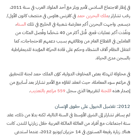
في إطار الاجتماع السادس لأمير ويلز مع أحد الملوك العرب في سنة 2011،
رحّب تشارلز ب
ملك البحرين حمد
في كلارنس هاوس في منتصف كانون الأول/
ديسمبر. واجهت البحرين أكبر معارضة شعبية في الخليج في تلك
السنة
،
ونفّذت أكبر عمليات قمع. قُتل أكثر من 40 شخصًا وفُصل المئات من
العاملين في القطاع العام من وظائفهم بسبب دعمهم للاحتجاجات، كما
اعتقل النظام آلاف النشطاء وحكم على قادة الحركة المؤيدة للديمقراطية
بالسجن مدى الحياة.
في محاولة لتهدئة بعض المخاوف الدولية، كوّن الملك حمد لجنة للتحقيق
في مزاعم سوء المعاملة، حيث انعقد لقاؤه مع الأمير تشارلز بعد أسابيع من
إصدار هذه
اللجنة
لتقريرها الذي سجل
559 مزاعم بالتعذيب
.
2012: تفضيل الخيول على حقوق الإنسان
لم يسافر تشارلز إلى الشرق الأوسط في السنة التالية، لكنه بدلا من ذلك، عقد
ستة اجتماعات مع أفراد من العائلة المالكة العربية خلال زيارتها للندن. كانت
هناك زيارة رفيعة المستوى في 14 حزيران/يونيو 2012، عندما استدعى