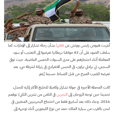
أعربت هيومن رايتس ووتش عن
قلقها
بشأن رحلة تشارلز إلى الإمارات، كما
سلطت الضوء على أن 43 مواطنا بريطانيا تعرضوا إلى التعذيب أو سوء
المعاملة أثناء احتجازهم على مدى السنوات الخمس الماضية، حيث توفي
السجين، لي برادلي براون، في الحبس الانفرادي في زنزانة لشرطة دبي، بعد
تعرضه للضرب المبرح من قبل الضباط حسبما زُعم.
كانت المحطة الأخيرة في جولة تشارلز وكاميلا للخليج الأكثر إثارة للجدل،
تحديدا حين توجه الزوجان إلى
البحرين
في الثامن من تشرين الثاني/ نوفمبر
2016. وجاء ذلك بعد أسابيع فقط من احتجاج البحرينيين المنفيين في
لندن بالقرب من سيارة الملك حمد من نوع الليموزين أثناء توجهه إلى