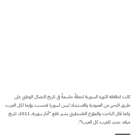
كانت انطلاقة الثورة السورية لحظةً حاسمةً في تاريخ النضال الوطني على
طريق التحرر من العبودية والاستبداد ليس لسوريا فحسب، وإنما لكل العرب،
وكما قال الباحث والمؤرخ الفلسطيني بشير نافع “آذار سورية، 2011، تاريخ
ميلاد جديد للعرب، كل العرب!”.