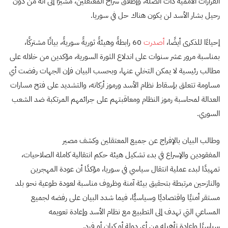
القرارات الأممية ذات الصلة، وإطلاق سراح المعتقلين، مشيرًا إلى أنه من دون
رحيل بشار الأسد لن يكون هناك حل في سوريا.
إحياءًا للذكرى أيضًا،
أصدرت
60 رابطةً وهيئةً ثوريةً سوريةً، بيانًا مشتركًا،
بمناسبة مرور عشر سنوات على اندلاع الثورة السورية، مؤكدين من خلاله على
مطالب رئيسية لا يمكن التخلي عنها، وبحسب البيان فإن الجهات رفضت أي
مساومة تتعلق بإسقاط نظام الأسد ورموز أركانه، والتشديد على فتح مسارات
العدالة لمحاسبة رموز النظام ومعاقبتهم على جرائمهم المرتكبة ضد الشعب
السوري.
وطالب البيان بالإفراج عن جميع المعتقلين وكشف مصير
المفقودين والإسراع في بدء تشكيل هيئة حكم انتقالية كاملة الصلاحيات،
تمهيدًا لبدء عملية انتقال سياسي في سوريا، مؤكدًا أن عودة المهجرين
والنازحين مرتبطة بتحقيق بيئة آمنة وظروف مناسبة لعودة طوعية نحو بلد
مستقر أمنيًا واقتصاديًا وسياسيًّا، فيما شدد البيان على رفضه لجميع
المساعي التي تهدف إلى التطبيع مع نظام الأسد وإعادة تعويمه
سياسيًا وإعادة تأهيله من أي دولة أو كيان أو فرد.