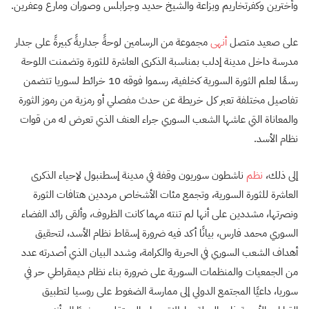
وأخترين وكفرتخاريم وبزاعة والشيخ حديد وجرابلس وصوران ومارع وعفرين.
على صعيد متصل
أنهى
مجموعة من الرسامين لوحةً جداريةً كبيرةً على جدار
مدرسة داخل مدينة إدلب بمناسبة الذكرى العاشرة للثورة وتضمنت اللوحة
رسمًا لعلم الثورة السورية كخلفية، رسموا فوقه 10 خرائط لسوريا تتضمن
تفاصيل مختلفة تعبر كل خريطة عن حدث مفصلي أو رمزية من رموز الثورة
والمعاناة التي عاشها الشعب السوري جراء العنف الذي تعرض له من قوات
نظام الأسد.
إلى ذلك،
نظم
ناشطون سوريون وقفة في مدينة إسطنبول لإحياء الذكرى
العاشرة للثورة السورية، وتجمع مئات الأشخاص مرددين هتافات الثورة
ونصرتها، مشددين على أنها لم تنته مهما كانت الظروف، وألقى رائد الفضاء
السوري محمد فارس، بيانًا أكد فيه ضرورة إسقاط نظام الأسد، لتحقيق
أهداف الشعب السوري في الحرية والكرامة، وشدد البيان الذي أصدرته عدد
من الجمعيات والمنظمات السورية على ضرورة بناء نظام ديمقراطي حر في
سوريا، داعيًا المجتمع الدولي إلى ممارسة الضغوط على روسيا لتطبيق