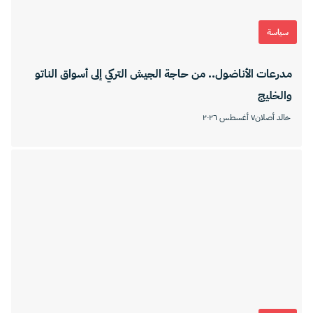
سياسة
مدرعات الأناضول.. من حاجة الجيش التركي إلى أسواق الناتو
والخليج
خالد أصلان
٧ أغسطس ٢٠٢٦