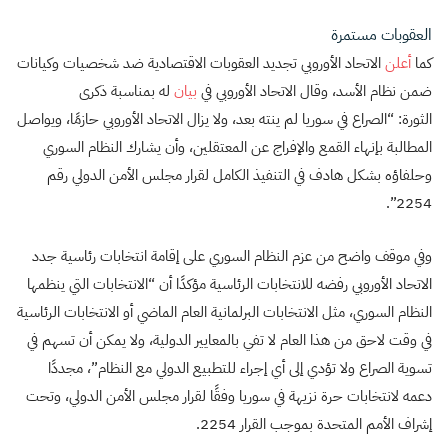
العقوبات مستمرة
كما
أعلن
الاتحاد الأوروبي تجديد العقوبات الاقتصادية ضد شخصيات وكيانات
ضمن نظام الأسد، وقال الاتحاد الأوروبي في
بيان
له بمناسبة ذكرى
الثورة: “الصراع في سوريا لم ينته بعد، ولا يزال الاتحاد الأوروبي حازمًا، ويواصل
المطالبة بإنهاء القمع والإفراج عن المعتقلين، وأن يشارك النظام السوري
وحلفاؤه بشكل هادف في التنفيذ الكامل لقرار مجلس الأمن الدولي رقم
2254”.
وفي موقف واضح من عزم النظام السوري على إقامة انتخابات رئاسية جدد
الاتحاد الأوروبي رفضه للانتخابات الرئاسية مؤكدًا أن “الانتخابات التي ينظمها
النظام السوري، مثل الانتخابات البرلمانية العام الماضي أو الانتخابات الرئاسية
في وقت لاحق من هذا العام لا تفي بالمعايير الدولية، ولا يمكن أن تسهم في
تسوية الصراع ولا تؤدي إلى أي إجراء للتطبيع الدولي مع النظام”، مجددًا
دعمه لانتخابات حرة نزيهة في سوريا وفقًا لقرار مجلس الأمن الدولي، وتحت
إشراف الأمم المتحدة بموجب القرار 2254.