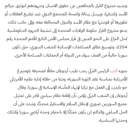
ويشيد مشروع القرار بالمدافعين عن حقوق الانسان وجهودهم لتوثيق جرائم
الأسد وكشفها، ويرسل رسالة واضحة للمجتمع الدولي ضد تطبيع العلاقات أو
تطويرها أو قوننتها مع نظام الأسد والدول المتحالفة معه، وإلى جانب ذلك،
يدعو مشروع القرار حكومة الولايات المتحدة إلى تنشيط الجهود الدبلوماسية
لحل النزاع على النحو المبين في قرار مجلس الأمن التابع للأمم المتحدة رقم
2254، وتوسيع نطاق المساعدات الإنسانية للشعب السوري، حتى تكون
سوريا خاليةً من العنف سواء من الدولة أم الجماعات المسلحة الأخرى.
بدوره
كتب
الرئيس التركي رجب طيب أردوغان مقالًا لصحيفة بلومبيرغ
الأمريكية بمناسبة عقد الثورة السورية، ودعا من خلاله إدارة نظيره الأمريكي
جو بايدن، إلى العمل مع تركيا لإنهاء المأساة الإنسانية في سوريا، وقال
أردوغان إن الشعب التركي يؤمن بأن إقامة نظام سياسي قادر على تمثيل
جميع السوريين ضروري لإحلال السلام والاستقرار مجددًا، وشدد على أن
الحل السلمي والدائم لن يكون ممكنًا إلا باحترام وحدة أراضي سوريا وكذلك
وحدتها السياسية.