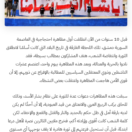
قبل 10 سنوات من الآن انطلقت أول مظاهرة احتجاجية في العاصمة
السورية دمشق، تلك اللحظة الفارقة في تاريخ البلاد التي كانت أساسًا لانطلاق
الثورة وانتفاضة الشعب، هتف المشاركون بمطالب بسيطة، فقد
نادوا بالحرية والعدالة، وبعد هذه المظاهرة بيوم واحد، اعتصم عشرات
الناشطين وذوي المعتقلين السياسيين للمطالبة بالإفراج عن ذويهم، إلا أن
قوى الأمن هاجمت المظاهرة واعتقلت بعض النشطاء.
سبقت هذه المظاهرات دعوات عدة للثورة على نظام بشار الأسد، وذلك
للحاق بركب الربيع العربي والانعتاق من قيد العبودية، إلا أن أحدًا لم يكن
لديه بارقة أمل في ظل حكم بالحديد والنار والقتل والقمع والإخفاء، لكن
كلمة الشعب كانت أقوى وإرادته أكبر، فخرج ملايين الثائرين نصرة لأهل درعا
ابتدءًا، قبل أن تستحيل فزعتهم إلى ثورة هادرة لا يقف بوجهها أي مستوى