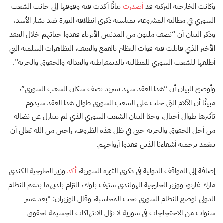
وكانت الخارجية التركية قد
أصدرت
بيانًا أكدت فيه وقوفها إلى جانب الشعب
السوري في مطالبه المشروعة، بمناسبة ذكرى انطلاقة الثورة ضد بشار الأسد،
وذكر البيان أن “نصف مليون من المدنيين الأبرياء فقدوا حياتهم خلال العقد
الأخير الذي قابلت فيه قوات النظام بالقمع والعنف، التظاهرات السلمية التي
أطلقها للشعب السوري للمطالبة بالديمقراطية والعدالة والحقوق والحرية”.
وأوضح البيان أن “هذا العقد شهد تشريد نصف سكان الشعب السوري”،
مبينًا أن الآلام التي حلت على الشعب السوري طوال هذا العقد سيدوم
تأثيرها طوال أجيال، وحيّا البيان الشعب السوري الذي لم يتنازل عن نضاله
من أجل الحقوق والحرية حتى في ظل هذه الظروف، راجين من الله تعالى أن
يتغمد برحمته أشقاءنا الذين فقدوا أرواحهم.
إضافة إلى المواقف الدولية في ذكرى الثورة السورية،
أكد
وزير الخارجية الكندي
مارك غارنو، ووزير الخارجية الهولندي ستيف بلوك، التزام بلديهما بدعم النظام
الدولي لوضع النظام السوري تحت المحاسبة، وقال الوزيران: “بعد عشر
سنوات من الاحتجاجات في سورية لا تزال الانتهاكات الجسيمة لحقوق