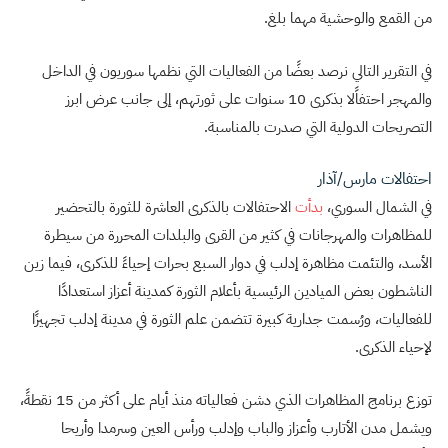
من القمع والوحشية مهما بلغ.
في التقرير التالي نرصد بعضًا من الفعاليات التي نظمها سوريون في الداخل
والمهجر احتفاًلا بذكرى 10 سنوات على ثورتهم، إلى جانب عرض ابرز
التصريحات الدولية التي صدرت بالمناسبة.
احتفالات مارس/آذار
في الشمال السوري،
بدأت
الاحتفالات بالذكرى العاشرة للثورة بالتحضير
للمظاهرات والمهرجانات في كثير من القرى والبلدات المحررة من سيطرة
الأسد، والتئمت مظاهرة إدلب في دوار السبع بحرات إحياءً للذكرى، فيما زين
الناشطون بعض الميادين الرئيسية بأعلام الثورة كمدينة أعزاز استعدادًا
للفعاليات، ورُسمت جدارية كبيرة تتضمن علم الثورة في مدينة إدلب تجهيزًا
لإحياء الذكرى.
توزع برنامج المظاهرات الذي دشن فعالياته منذ أيام على أكثر من 15 نقطةً،
ويشمل مدن الأتارب وأعزاز والباب وإدلب ورأس العين وسرمدا وأريحا