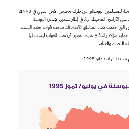
هذه البلدات الثلاثة الواقعة في الشرق، تم إعلانها مناطق آمنة للمسلمين البوشناق من طرف مجلس الأمن الدولي في 1993،
ى الأراضي المحيطة بها، في إطار تصديها لإعلان البوسنة
ت قرارات مجلس الأمن التي حددت هذه المناطق الآمنة، قد منحت قوات حفظ السلام
 حماية هؤلاء والدفاع عنهم. بمعنى أن هذه القوات ليست لها
 التعداد والعتاد.