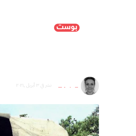
الرئيسية
سياسة
ا
البريطانيون خططوا للتخ
إيلفيرا يوكيتش
نشر في ٣ أبريل ,٢٠٢١