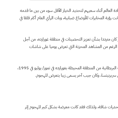
ة العالم أثناء سعيهم لتحديد الخيار الأقل سوء من بين ما قدمه
رؤية المخابرات للأوضاع ضبابية، وبات الرأي العام أكثر قلقا في
ر كان مترددا بشأن تعزيز التحصينات في منطقة غورازده، من أجل
هم أكثر من 30 ألف، وذلك على الرغم من المشاهد المحزنة التي تعرض يوميا على شاشات
كما تظهر أن وزير الدفاع وضع خطط طوارئ لإجلاء القوات البريطانية من المنطقة المحيطة بغورازده في تموز/ يوليو في 1995،
في سربرنيتسا، وكان جيب آخر يسمى زيبا يتعرض للهجوم.
نحدرات شاقة، ولذلك فقد كانت معرضة بشكل كبير للهجوم إثر