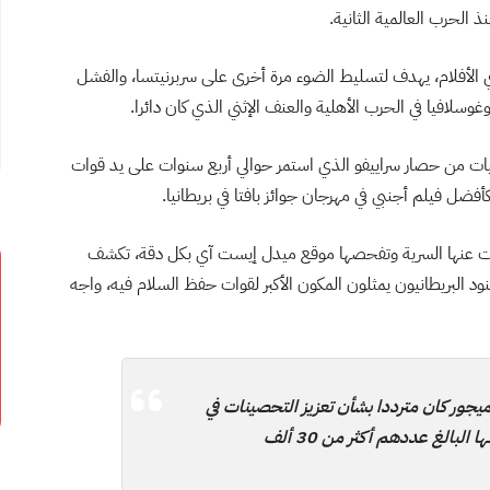
ذ الحرب العالمية الثانية.
 الأفلام، يهدف لتسليط الضوء مرة أخرى على سربرنيتسا، والفشل
يوغوسلافيا في الحرب الأهلية والعنف الإثني الذي كان دائرا.
يات من حصار سراييفو الذي استمر حوالي أربع سنوات على يد قوات
ضل فيلم أجنبي في مهرجان جوائز بافتا في بريطانيا.
 رفعت عنها السرية وتفحصها موقع ميدل إيست آي بكل دقة، تكشف
نود البريطانيون يمثلون المكون الأكبر لقوات حفظ السلام فيه، واجه
ميجور كان مترددا بشأن تعزيز التحصينات في
بالغ عددهم أكثر من 30 ألف