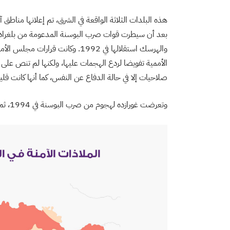
بعد أن سيطرت قوات صرب البوسنة المدعومة من بلغراد عل
والهرسك استقلالها في 1992. وكان
الأممية تفويضا لردع الهجمات عليها، ولكنها لم تنص على
صلاحيات إلا في حالة الدفاع عن النفس، كما أنها كانت قليلة
وتعرضت غورازده لهجوم من صرب البوسنة في 1994، ثم مجددا في آيار/ مايو 1995.