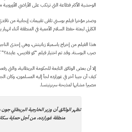
الوحشية الأكثر فظاعة التي ترتكب على الأراضي الأوروبية من
وصدر مؤخرا فيلم بوسني تلقى تقييمات إيجابية من ناقدي
الكارثي لبعثة حفظ السلام الأممية في المنطقة أثناء انهيار 
هذا الفيلم من إخراج ياسميلا زبانيتش، وهي إحدى الناج
صرب البوسنة. وقد تم اختيار فيلم “كو فاديس، عايدة؟” كأف
إلا أن بعض الوثائق التابعة للحكومة البريطانية، والتي
كيف أن جيبا آخر في غورازده لجأ إليه المسلمون، وكان الج
مصيرا مشابها لمذبحة سربرنيتسا.
تظهر الوثائق أن وزير الخارجية البريطاني جون 
منطقة غورازده، من أجل حماية سكانها ال