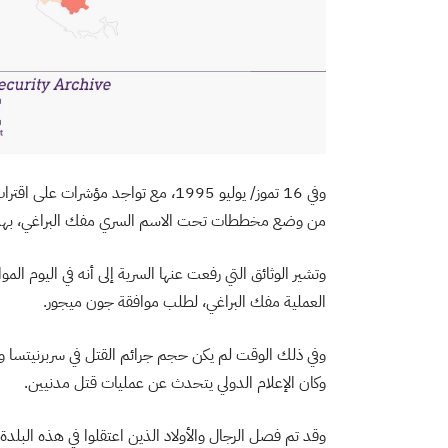
وفي 16 تموز/ يوليو 1995، مع تواجد مؤ
من وضع مخططات تحت الاسم السري مفك البراغي، بهدف إجلاء 350 جنديا بريطانيا م
وتشير الوثائق التي رفعت عنها السرية إلى أنه في اليوم ال
العملية مفك البراغي، لطلب موافقة جون ميجور.
وفي ذلك الوقت لم يكن حجم جرائم القتل في سربرنيتسا وا
وكان الإعلام الدولي يتحدث عن عمليات قتل مدنيين.
وقد تم فصل الرجال والأولاد الذين اعتقلوا في هذه البلدة 