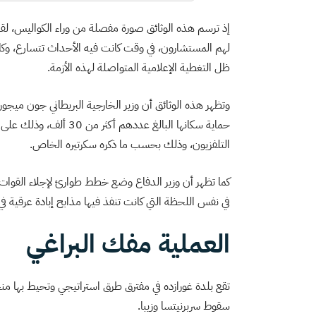
إذ ترسم هذه الوثائق صورة مفصلة من وراء الكواليس، لقاد
لهم المستشارون، في وقت كانت فيه الأحداث تتسارع، وكانت 
ظل التغطية الإعلامية المتواصلة لهذه الأزمة.
وتظهر هذه الوثائق أن وزير الخارجية البريطاني جون ميجو
حماية سكانها البالغ عدد
التلفزيون، وذلك بحسب ما ذكره سكرتيره الخاص.
في نفس اللحظة التي كانت تنفذ فيها مذابح إبادة عرقية 
العملية مفك البراغي
تقع بلدة غورازده في مفترق طرق استراتيجي وتحيط بها م
سقوط سربرنيتسا وزيبا.