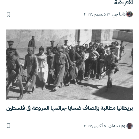
الأفريقية
أداما جي
٣ ديسمبر ,٢٠٢٢
بريطانيا مطالبة بإنصاف ضحايا جرائمها المروعة في فلسطين
توم بيتمان
٨ أكتوبر ,٢٠٢٢