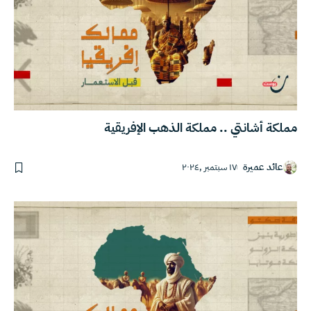
مملكة أشانتي .. مملكة الذهب الإفريقية
عائد عميرة
١٧ سبتمبر ,٢٠٢٤