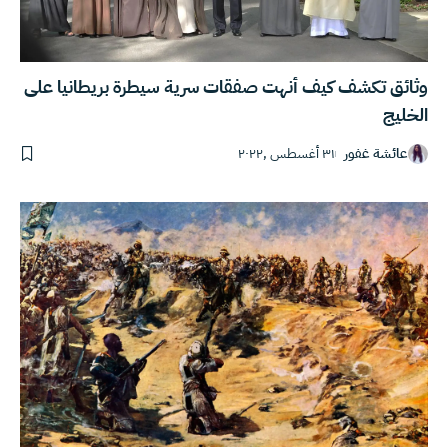
وثائق تكشف كيف أنهت صفقات سرية سيطرة بريطانيا على
الخليج
عائشة غفور
٣١ أغسطس ,٢٠٢٢