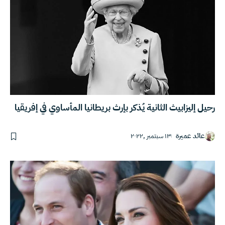
رحيل إليزابيث الثانية يُذكر بإرث بريطانيا المأساوي في إفريقيا
عائد عميرة
١٣ سبتمبر ,٢٠٢٢