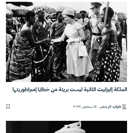
الملكة إليزابيث الثانية ليست بريئة من خطايا إمبراطوريتها
هوارد فرينش
١٤ سبتمبر ,٢٠٢٢