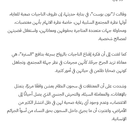
وقالت لـ”نون بوست”، في بداية حديثها، إن ظروف الناجيات صعبة للغاية،
أولها نظرة المجتمع السلبية لهن، خاصة نظرة الاتهام بأنهن مغتصبات،
ومحاولة جهات متعددة المتاجرة بحقوقهن ومعاناتهن، واستغلال قضيتهن
لمصالح شخصية.
كما لفتت إلى أن فكرة إقناع الناجيات بالزواج بسرعة بدافع “السترة”، هي
معاناة تزيد الجرح جرحًا، كأنهن مجرمات في نظر جهلة المجتمع، وتجاهل
كونهن ضحايا ظلمن في حياتهن في أمور كثيرة.
وشددت على أن المعتقلات في سجون النظام يعشن واقعًا مريرًا، يتمثل
بالإهانات، والمعاملة السيئة، والتحرش الجنسي الذي يصل أحيانًا إلى
الاغتصاب، وعدم وجود أي رعاية صحية لهن في ظل انتشار الكثير من
الأمراض، واعتبرت أن ما يجري داخل السجون بحق النساء من أسوأ الجرائم
الإنسانية.