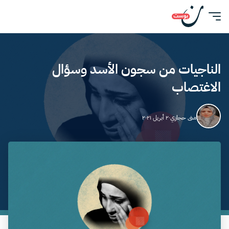
الناجيات من سجون الأسد وسؤال
الاغتصاب
منى حجازي
٢٠ أبريل ٢٠٢١