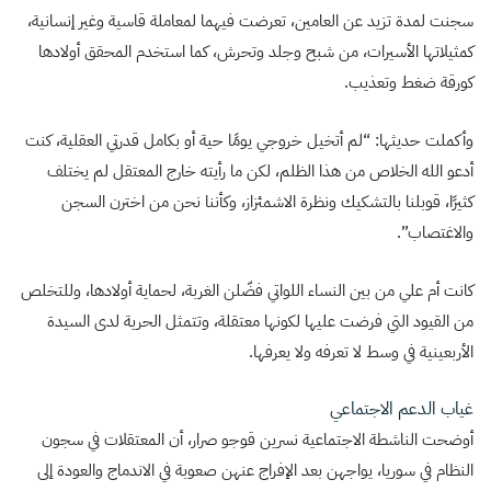
سجنت لمدة تزيد عن العامين، تعرضت فيهما لمعاملة قاسية وغير إنسانية،
كمثيلاتها الأسيرات، من شبح وجلد وتحرش، كما استخدم المحقق أولادها
كورقة ضغط وتعذيب.
وأكملت حديثها: “لم أتخيل خروجي يومًا حية أو بكامل قدرتي العقلية، كنت
أدعو الله الخلاص من هذا الظلم، لكن ما رأيته خارج المعتقل لم يختلف
كثيرًا، قوبلنا بالتشكيك ونظرة الاشمئزاز، وكأننا نحن من اخترن السجن
والاغتصاب”.
كانت أم علي من بين النساء اللواتي فضّلن الغربة، لحماية أولادها، وللتخلص
من القيود التي فرضت عليها لكونها معتقلة، وتتمثل الحرية لدى السيدة
الأربعينية في وسط لا تعرفه ولا يعرفها.
غياب الدعم الاجتماعي
أوضحت الناشطة الاجتماعية نسرين قوجو صرار، أن المعتقلات في سجون
النظام في سوريا، يواجهن بعد الإفراج عنهن صعوبة في الاندماج والعودة إلى