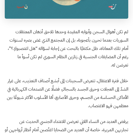
لم تكن أهوال السجن وأبوابه المقيدة وحدها تلاحق أذهان المعتقلات
السوريات بعدما تحررن بأعجوبة، بل إن المجتمع الذي غض بصره لسنوات
أمام تلك المعاناة، ظل مكتفيًا بالبحث عن إجابة لسؤاله “هل اغتصبوكِ؟”،
رغم أن المضايقات الجنسية في زنازين النظام السوري لم تكن أسوأ ما
تعرضن له.
خلال فترة الاعتقال، تتعرض السجينات إلى أبشع أصناف التعذيب، على غرار
الشدّ إلى العجلات وحرق الجسد بالسجائر، فضلًا عن الصدمات الكهربائية في
الأماكن الحساسة من الجسم، وحرق الأصابع، أمّا الأسلوب الأكثر شيوعًا بين
معظمهن فهو الاغتصاب.
يرفض العديد من النساء اللاتي تعرضن للاعتداء الجنسي الحديث عن
تجاربهن المريرة، خاصة أن العديد من الضحايا اغتُصبن أمام أنظار أزواجهن أو