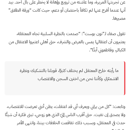
عن تجربتها المريرة، وما عاشته من ترويع وإهانة لا يخطر على بال أحد. بيد
أنها عندما أفرج عنها لم تكافأ باحتضان أو دعم، حيث كانت “ورقة الطلاق”
مصيرها.
تقول صفاء لـ”نون بوست”: “صدمت بالنظرة السلبية تجاه المعتقلة،
يعتبرون أن اعتقالها يمس بالعرض والشرف، حتى أهلي اعتبروا الاعتقال من
الكبائر، وقاطعوني أبدًا”.
ما رأيته خارج المعتقل لم يختلف كثيرًا، قوبلنا بالتشكيك ونظرة
الاشمئزاز، وكأننا نحن من اخترن السجن والاغتصاب
وتابعت: “كل من يراني ويعرف أني قد اعتقلت، يظن أنني تعرضت للاغتصاب،
ولا يصدق إن نفيت. حتى أقرب الناس إليّ الذي هو زوجي، تبنى فكرة أن شيئًا
حدث في المعتقل، وبسبب ذلك تفاقمت الخلافات بيننا، وانتهى الأمر