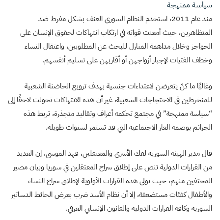
سياسة ممنهجة
منذ عام 2011، استخدم النظام السوري العنف بشكل مفرط ضد
المتظاهرين، حيث أمعنت قواته في ارتكاب انتهاكات لحقوق الإنسان على
الحواجز وخلال مداهمة المنازل للبحث عن المطلوبين، واعتقال النساء
وخطف الفتيات لإجبار أزواجهن أو أقاربهن على تسليم أنفسهم.
وغالبًا ما كنّ يتعرضن لاعتداءات جنسية بهدف ترويع الحاضنة الشعبية
للمنخرطين في الاحتجاجات الشعبية، غير أن هذه الانتهاكات تحولت لاحقًا إلى
“سياسة ممنهجة” في مجتمع تحكمه أعراف وتقاليد متجذرة، تربط هذه
الجرائم بوصمة العار الاجتماعية التي قد تستمر لسنوات طويلة.
قال مدير الهيئة السورية لفك الأسرى والمعتقلين، فهد الموسى، إن العديد
من القرارات الدولية تنص على إطلاق سراح المعتقلين في سوريا وبيان مصير
المختفين منهم، حيث تولي هذه القرارات الأولوية لإطلاق سراح النساء
والأطفال كفئات مستضعفة، إلا أن نظام الأسد ضرب بعرض الحائط الدساتير
السورية وكافة القرارات الدولية والقانون الإنساني العرفي.