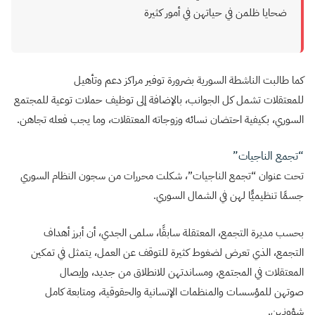
ضحايا ظلمن في حياتهن في أمور كثيرة
كما طالبت الناشطة السورية بضرورة توفير مراكز دعم وتأهيل
للمعتقلات تشمل كل الجوانب، بالإضافة إلى توظيف حملات توعية للمجتمع
السوري، بكيفية احتضان نسائه وزوجاته المعتقلات، وما يجب فعله تجاهن.
“تجمع الناجيات”
تحت عنوان “تجمع الناجيات”، شكلت محررات من سجون النظام السوري
جسمًا تنظيميًّا لهن في الشمال السوري.
بحسب مديرة التجمع، المعتقلة سابقًا، سلمى الجدي، أن أبرز أهداف
التجمع، الذي تعرض لضغوط كثيرة للتوقف عن العمل، يتمثل في تمكين
المعتقلات في المجتمع، ومساندتهن للانطلاق من جديد، وإيصال
صوتهن للمؤسسات والمنظمات الإنسانية والحقوقية، ومتابعة كامل
شؤونهن.