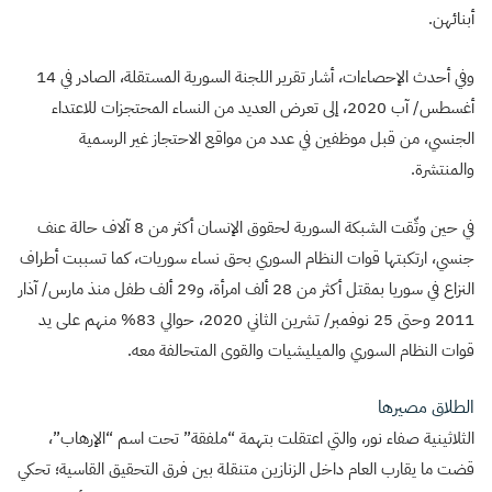
أبنائهن.
وفي أحدث الإحصاءات، أشار تقرير اللجنة السورية المستقلة، الصادر في 14
أغسطس/ آب 2020، إلى تعرض العديد من النساء المحتجزات للاعتداء
الجنسي، من قبل موظفين في عدد من مواقع الاحتجاز غير الرسمية
والمنتشرة.
في حين وثّقت الشبكة السورية لحقوق الإنسان أكثر من 8 آلاف حالة عنف
جنسي، ارتكبتها قوات النظام السوري بحق نساء سوريات، كما تسببت أطراف
النزاع في سوريا بمقتل أكثر من 28 ألف امرأة، و29 ألف طفل منذ مارس/ آذار
2011 وحتى 25 نوفمبر/ تشرين الثاني 2020، حوالي 83% منهم على يد
قوات النظام السوري والميليشيات والقوى المتحالفة معه.
الطلاق مصيرها
الثلاثينية صفاء نور، والتي اعتقلت بتهمة “ملفقة” تحت اسم “الإرهاب”،
قضت ما يقارب العام داخل الزنازين متنقلة بين فرق التحقيق القاسية؛ تحكي