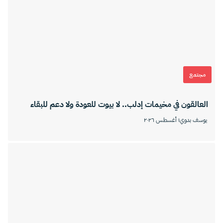
مجتمع
العالقون في مخيمات إدلب.. لا بيوت للعودة ولا دعم للبقاء
يوسف بدوي
١ أغسطس ٢٠٢٦