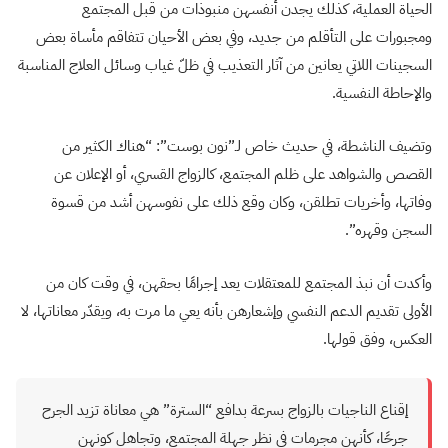
الحياة العملية، كذلك يجدن أنفسهن منبوذات من قبل المجتمع
ومجبورات على التأقلم من جديد، وفي بعض الأحيان تتفاقم مأساة بعض
السجينات اللاتي يعانين من آثار التعذيب في ظلّ غياب وسائل العلاج المناسبة
والإحاطة النفسية.
وتضيف الناشطة، في حديث خاص لـ”نون بوست”: “هناك الكثير من
القصص والشواهد على ظلم المجتمع، كالزواج القسري، أو الإعلان عن
وفاتها، وأخريات تطلقن، وكان وقع ذلك على نفوسهن أشد من قسوة
السجن وقهره”.
وأكدت أن نبذ المجتمع للمعتقلات يعد إجرامًا بحقهن، في وقت كان من
الأولى تقديم الدعم النفسي وإشعارهن بأنه يعي ما مرت به، ويقدّر معاناتها، لا
العكس، وفق قولها.
إقناع الناجيات بالزواج بسرعة بدافع “السترة” هي معاناة تزيد الجرح
جرحًا، كأنهن مجرمات في نظر جهلة المجتمع، وتجاهل كونهن