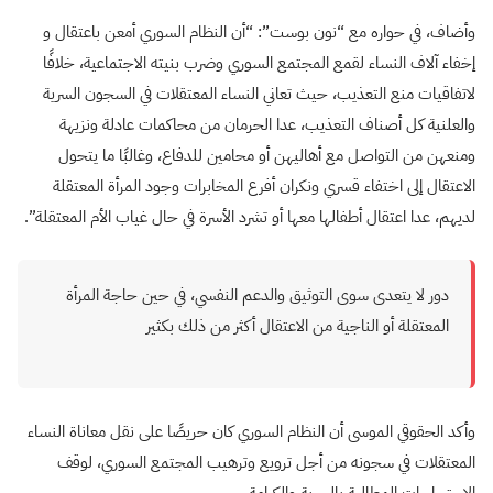
وأضاف، في حواره مع “نون بوست”: “أن النظام السوري أمعن باعتقال و
إخفاء آلاف النساء لقمع المجتمع السوري وضرب بنيته الاجتماعية، خلافًا
لاتفاقيات منع التعذيب، حيث تعاني النساء المعتقلات في السجون السرية
والعلنية كل أصناف التعذيب، عدا الحرمان من محاكمات عادلة ونزيهة
ومنعهن من التواصل مع أهاليهن أو محامين للدفاع، وغالبًا ما يتحول
الاعتقال إلى اختفاء قسري ونكران أفرع المخابرات وجود المرأة المعتقلة
لديهم، عدا اعتقال أطفالها معها أو تشرد الأسرة في حال غياب الأم المعتقلة”.
دور لا يتعدى سوى التوثيق والدعم النفسي، في حين حاجة المرأة
المعتقلة أو الناجية من الاعتقال أكثر من ذلك بكثير
وأكد الحقوقي الموسى أن النظام السوري كان حريصًا على نقل معاناة النساء
المعتقلات في سجونه من أجل ترويع وترهيب المجتمع السوري، لوقف