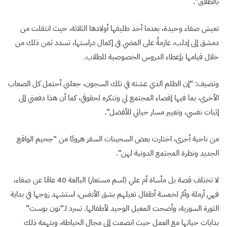
بالطلاق”.
تعيش صفاء وحيدة، بعدما أخذ طليقها أولادها الثلاثة، حيث انتقلت من
دمشق إلى إدلب، عازمةً على المضي في إكمال دراستها، تسدد ثمن ذلك من
خلال قيامها بإعطاء الدروس الخصوصية للطلاب.
وتضيف: “إن الظلم الذي عشته في تلك السجون، جعلني أحتمل كل الصعاب
الأخرى، بما فيها إقصاء المجتمع لي وتنكره لحقوقي، كما أن هذا دفعني إلى
إثبات نفسي، وتغيير مسار حياتي للأفضل”.
من ناحية أخرى، اختارت بعض السجينات السفر هروبًا من “جحيم الواقع
الجديد ونظرة المجتمع الدونية لهن”.
لا تختلف قصة بل مأساة أم علي (اسم مستعار) البالغة 40 عامًا عن صفاء،
فهي أرملة وأمّ لخمسة أطفال تعيلهم بشق الأنفس، استشهد زوجها في بداية
الثورة السورية، وأضحت المعيل الوحيد لأطفالها. تسرد لـ”نون بوست”
بدايات حياتها مع العمل حيث انضمت إلى مجال الخياطة، وبتهمة ذلك