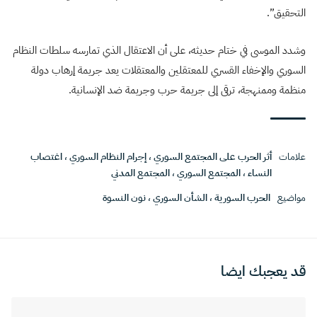
التحقيق”.
وشدد الموسى في ختام حديثه، على أن الاعتقال الذي تمارسه سلطات النظام
السوري والإخفاء القسري للمعتقلين والمعتقلات يعد جريمة إرهاب دولة
منظمة وممنهجة، ترقى إلى جريمة حرب وجريمة ضد الإنسانية.
علامات
أثر الحرب على المجتمع السوري
،
إجرام النظام السوري
،
اغتصاب
النساء
،
المجتمع السوري
،
المجتمع المدني
مواضيع
الحرب السورية
،
الشأن السوري
،
نون النسوة
قد يعجبك ايضا