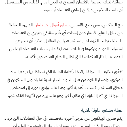
مماثلة لتلك الخاصة بالائتمان المصرفي أو الدين العام. لذلك، من المستحيل
أن تلعب البيتكوين دورًا في إنعاش الاقتصاد أو نموه.
مع البيتكوين، نحن نتبع بالأساس
منطق
أموال
الاستثمار
والشهرة التجارية
من خلال ارتفاع الأسعار دون إحداث أي تأثير حقيقي وفوري في الاقتصاد؛
باستثناء توليد الثروة لمن يستثمر فيها. في المقابل، يمكن أن ينجر عن
استنزاف الموارد وتركيزها في آليات المضاربة على حساب الاقتصاد الإنتاجي
العديد من الآثار الانكماشية التي تطال النظام الاقتصادي بأكمله.
يُغذّي بيتكوين السيولة الزائدة للأنظمة المالية التي تحتفظ بها برامج البنك
المركزي، وإصدار النقود من قبل البنوك التجارية. وكلما زاد وزن البيتكوين في
منطق الاستثمار اكتسبت أهمية أكبر، وهذا ما سيؤدي بدوره إلى امتصاص
السيولة التي تم إنشاؤها في مكان آخر، وهو ما سيزيد من تأثيرها الانكماشي.
عملة مشفرة ملوثة للغاية
يتم تعدين البيتكوين عن طريق أجهزة متخصصة في حلّ المعادلات التي تزداد
تعقيدًا بمرور الوقت للحد من عدد وحدات العملة المتاحة، مع العلم أن