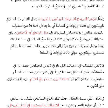
عملية “التعدين” تنطوي على زيادة في استهلاك الكهرباء.
وفقًا ل
مؤشر
كامبريدج
لاستهلاك
البيتكوين
للكهرباء
، يصل الاستهلاك السنوي
للبيتكوين إلى 128 تيراواط في الساعة أي ما يعادل 0.6 % من استهلاك
الكهرباء العالمي (وهو يساوي استهلاك بلد
مثل
النرويج
أو
الأرجنتين
). بلغ
استهلاك الكهرباء في شركة غوغل 12.2 تيراواط في الساعة في سنة 2019،
بينما وصل استهلاك جميع مراكز البيانات حول العالم، باستثناء تلك التي
تستخرج البيتكوين، حوالي 200 تيراواط في الساعة.
لا تكمن المشكلة في استهلاك الكهرباء في تعدين البيتكوين فقط، بل في
حقيقة أنه يمكن استغلال هذه الكهرباء في إنتاج سلع وخدمات ذات أثر
حقيقي، خاصة أن أكثر من
800
مليون
شخص
في
العالم
اليوم لا يحصلون
على الكهرباء.
في إيران، على سبيل المثال، حيث تطور إنتاج البيتكوين بشكل غير قانوني،
يُعتقد أن مزارع التعدين هي سبب
الانقطاعات
المستمرة
في
التيار
الكهربائي
،