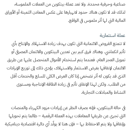
صناعية وحرفية محددة. ولا تعد عملة بيتكوين من العملات الملموسة،
لذلك قد لا تكون هناك حدود لانهيارها على عكس المعادن الثمينة أو الأوراق
المالية التي لها أثر ملموس في الواقع.
عملة استثمارية
لا تتمتع القروض الائتمانية التي تكون بهدف زيادة الاستهلاك والإنتاج بأي
تأثير انكماشي. وهناك فرق كبير بين تعدين البيتكوين والائتمان المصرفي أو
تمويل العجز العام. فعندما يتم استخدام الأموال المتحصل عليها عن طريق
الائتمان لإنفاقها بغرض الاستثمار والاستهلاك، يؤدي ذلك إلى توزيع الإيرادات
الذي قد يكون له أثر تضخمي إذا كان العرض الكلي للسلع والخدمات أقل
من الطلب. ولكن لهذا الإنفاق تأثير في زيادة الطاقة الإنتاجية ومستوى
النشاط والمبادلات التجارية.
في حالة البيتكوين، فإنه بصرف النظر عن إيرادات مزود الكهرباء والمنصات
التي تجرى عن طريقها المعاملات بهذه العملة الرقمية – طالما يتم تحويلها
وإنفاقها ولا يتم الاحتفاظ بها – فإن هذا لا يولّد أي دائرة اقتصادية ديناميكية