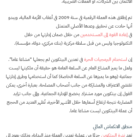
الائتمان بين الشركات، أو العملات الضريبية.
تم إطلاق هذه العملة الرقمية في سنة 2009 في أعقاب الأزمة المالية، ويبدو
أنها حادت عن تحقيق وعدها الأصلي المتمثل
في
إعادة
القوة
إلى
المستخدمين
من خلال ضمان إدارتها من خلال
التكنولوجيا وليس من قبل سلطة مركزية (بنك مركزي، دولة، مؤسسة).
إن
استخدام
البرمجيات
الحرة
في تعدين البيتكوين لم يجعلها “مشاعا عاما”.
ولعل ما يميز المشاع العام عن السلعة العامة هو حقيقة أن ملكيتها ليست
جماعية (وهو ما يميزها عن السلعة الخاصة) كما أن استخدامها وطرق إدارتها
تقتضي الاعتراف والمشاركة من جانب أصحاب المصلحة. بعبارة أخرى، يمكن
القول إن بيتكوين مورد مشترك يخضع للإدارة الجماعية. وإلى جانب تزايد
المضاربة نتيجة ارتفاع أسعارها خلال الأشهر الأخيرة، تُظهر العديد من الحجج
أن عملة البيتكوين ليست مشاعا عاما.
منطق الانكماش المالي
تعد
ندرة
البيتكوين
جزءًا من عملية تعدين العملة منذ البداية، وذلك يعود إلى