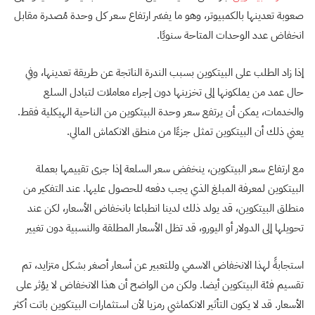
صعوبة تعدينها بالكمبيوتر، وهو ما يفسّر ارتفاع سعر كل وحدة مُصدرة مقابل
انخفاض عدد الوحدات المتاحة سنويًا.
إذا زاد الطلب على البيتكوين بسبب الندرة الناتجة عن طريقة تعدينها، وفي
حال عمد من يملكونها إلى تخزينها دون إجراء معاملات لتبادل السلع
والخدمات، يمكن أن يرتفع سعر وحدة البيتكوين من الناحية الهيكلية فقط.
يعني ذلك أن البيتكوين تمثل جزءًا من منطق الانكماش المالي.
مع ارتفاع سعر البيتكوين، ينخفض سعر السلعة إذا جرى تقييمها بعملة
البيتكوين لمعرفة المبلغ الذي يجب دفعه للحصول عليها. عند التفكير من
منطلق البيتكوين، قد يولد ذلك لدينا انطباعا بانخفاض الأسعار، لكن عند
تحويلها إلى الدولار أو اليورو، قد تظل الأسعار المطلقة والنسبية دون تغيير
استجابةً لهذا الانخفاض الاسمي وللتعبير عن أسعار أصغر بشكل متزايد، تم
تقسيم فئة البيتكوين أيضا. ولكن من الواضح أن هذا الانخفاض لا يؤثر على
الأسعار. قد لا يكون التأثير الانكماشي رمزيا لأن استثمارات البيتكوين باتت أكثر