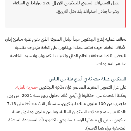
يصل الاستهلاك السنوي للبيتكوين الآن إلى 128 تيراواط في الساعة،
وهو ما يعادل استهلاك بلد مثل النرويج.
تخالف عملية إنتاج البيتكوين مبدأ تبادل المعرفة الذي تقوم عليه مبادئ إدارة
الأملاك العامة، حيث تعتمد عملة البيتكوين على كفاءة مزدوجة مناسبة
للبعض: تلك المتعلقة بالعالم المالي وتقنيات الكمبيوتر، ولا سيما الخاصة
بتشفير المعلومات.
البيتكوين عملة حصريّة في أيدي قلة من الناس
على غرار التمويل المفرط المعاصر، فإن ملكية البيتكوين
حصرية
للغاية
.
يمكننا التحدث عن احتكارها في أيدي قلة. بحلول ربيع سنة 2021، من بين
ما يقرب من 100 مليون مالك لبيتكوين، ستستأثر ثلاث محافظ على 7.18
بالمئة من جميع عملات البيتكوين الحالية. وما بين مليون ومليوني عملة
بيتكوين تنتمي إلى منشئها الوحيد ساتوشي ناكاموتو (أو المجموعة المنشئة
المتخفية وراء هذا الاسم).