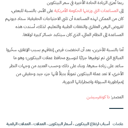
ربما تُعزى الزيادة الحادة الأخيرة في سعر البيتكوين
إلى
المساعدات
التي
وزعتها
الحكومة
الأمريكية
على الأسر. بالنسبة للبعض،
كان من الممكن لهذه المساعدة أن تلبي الاحتياجات الحقيقية: سداد ديونهم
لقروض الرهن العقاري والنفقات الطبية والتعليم. لذلك، أسندت هذه
المساعدة إلى النظام المالي، الذي كان سيتكبد خسائر كبيرة لولاها.
أما بالنسبة للآخرين، بعد أن انخفضت فرص إنفاقهم بسبب الإغلاق، سخّروا
المبالغ التي تم توفيرها جزئيًا لتوسيع محافظ عملات البيتكوين؛ وهو ما
ساعد على زيادة سعرها. وبناء على ذلك وحسب العديد من وجهات النظر
الأخرى، لا تعد عملة البيتكوين تمويلًا بديلاً لأنها جزء جيد وحقيقي من
إمبراطورية السيولة واضطراباتها الدورية.
المصدر:
ذا كونفرسيشن
علامات
أسباب ارتفاع البيتكوين
،
أسعار البيتكوين
،
العملات
،
العملات الرقمية