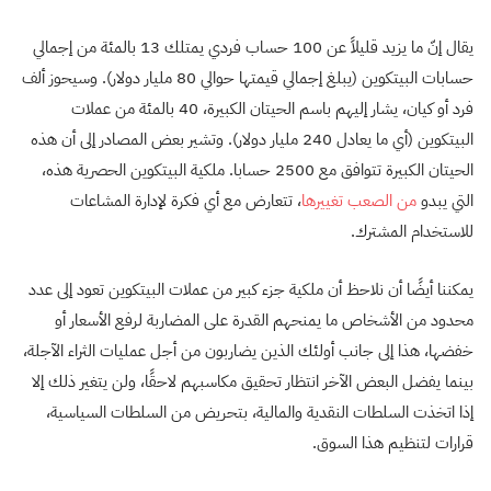
يقال إنّ ما يزيد قليلاً عن 100 حساب فردي يمتلك 13 بالمئة من إجمالي
حسابات البيتكوين (يبلغ إجمالي قيمتها حوالي 80 مليار دولار). وسيحوز ألف
فرد أو كيان، يشار إليهم باسم الحيتان الكبيرة، 40 بالمئة من عملات
البيتكوين (أي ما يعادل 240 مليار دولار). وتشير بعض المصادر إلى أن هذه
الحيتان الكبيرة تتوافق مع 2500 حسابا. ملكية البيتكوين الحصرية هذه،
التي يبدو
من
الصعب
تغييرها
، تتعارض مع أي فكرة لإدارة المشاعات
للاستخدام المشترك.
يمكننا أيضًا أن نلاحظ أن ملكية جزء كبير من عملات البيتكوين تعود إلى عدد
محدود من الأشخاص ما يمنحهم القدرة على المضاربة لرفع الأسعار أو
خفضها، هذا إلى جانب أولئك الذين يضاربون من أجل عمليات الثراء الآجلة،
بينما يفضل البعض الآخر انتظار تحقيق مكاسبهم لاحقًا، ولن يتغير ذلك إلا
إذا اتخذت السلطات النقدية والمالية، بتحريض من السلطات السياسية،
قرارات لتنظيم هذا السوق.