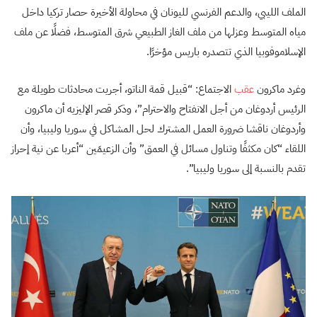
الملف الليبي، والدعم الفرنسي لليونان في محاولة الأخيرة حصار تركيا داخل
مياه المتوسط وعزلها من ملف الغاز الطبيعي شرق المتوسط، فضلًا عن ملف
الإسلاموفوبيا الذي تتصدره باريس مؤخرًا.
وغرد ماكرون
عقب
الاجتماع: “قبيل قمة الناتو، أجريت محادثات طويلة مع
الرئيس أردوغان من أجل الانفتاح والاحترام”، وذكر قصر الإليزيه أن ماكرون
وأردوغان ناقشا ضرورة العمل المشترك لحل المشاكل في سوريا وليبيا، وأن
اللقاء “كان مكثفًا وتناول مسائل في العمق” وأن الزعيمَين “أعربا عن نية إحراز
تقدم بالنسبة إلى سوريا وليبيا”.