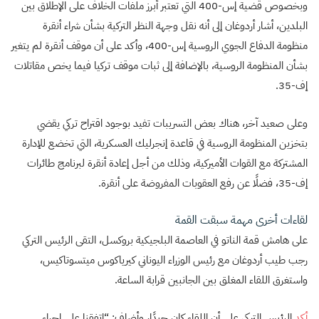
وبخصوص قضية إس-400 التي تعتبر أبرز ملفات الخلاف على الإطلاق بين
البلدين، أشار أردوغان إلى أنه نقل وجهة النظر التركية بشأن شراء أنقرة
منظومة الدفاع الجوي الروسية إس-400، وأكد على أن موقف أنقرة لم يتغير
بشأن المنظومة الروسية، بالإضافة إلى ثبات موقف تركيا فيما يخص مقاتلات
إف-35.
وعلى صعيد آخر، هناك بعض التسريبات تفيد بوجود اقتراح تركي يقضي
بتخزين المنظومة الروسية في قاعدة إنجرليك العسكرية، التي تخضع للإدارة
المشتركة مع القوات الأميركية، وذلك من أجل إعادة أنقرة لبرنامج طائرات
إف-35، فضلًا عن رفع العقوبات المفروضة على أنقرة.
لقاءات أخرى مهمة سبقت القمة
على هامش قمة الناتو في العاصمة البلجيكية بروكسل، التقى الرئيس التركي
رجب طيب أردوغان مع رئيس الوزراء اليوناني كيرياكوس ميتسوتاكيس،
واستغرق اللقاء المغلق بين الجانبين قرابة الساعة.
أكد
الرئيس التركي على أن اللقاء كان جيدًا، وأضاف: “اتفقنا على إجراء