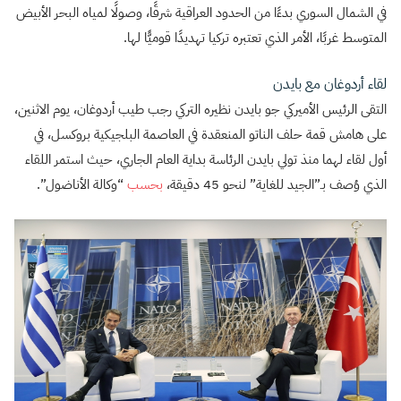
في الشمال السوري بدءًا من الحدود العراقية شرقًا، وصولًا لمياه البحر الأبيض
المتوسط غربًا، الأمر الذي تعتبره تركيا تهديدًا قوميًّا لها.
لقاء أردوغان مع بايدن
التقى الرئيس الأميركي جو بايدن نظيره التركي رجب طيب أردوغان، يوم الاثنين،
على هامش قمة حلف الناتو المنعقدة في العاصمة البلجيكية بروكسل، في
أول لقاء لهما منذ تولي بايدن الرئاسة بداية العام الجاري، حيث استمر اللقاء
الذي وُصف بـ”الجيد للغاية” لنحو 45 دقيقة،
بحسب
“وكالة الأناضول”.