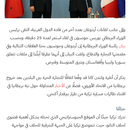
وإلى جانب لقاءات أردوغان بعدد آخر من قادة الدول الغربية، التقى برئيس
الوزراء البريطاني بوريس جونسون في لقاء استمر لمدة 25 دقيقة، وبحسب
بيان
رئاسة الوزراء البريطانية إن أردوغان وجونسون بحثا العلاقات الثنائية وفي
مقدمتها التجارة والدفاع، ولفت البيان إلى أنهما تطرقا أيضًا إلى ملفات تتعلق
بسوريا وليبيا وأفغانستان وشرق المتوسط وقبرص.
يذكر أن أنقرة ولندن كانا قد وقّعا اتفاقًا للتجارة الحرة بين البلدين بعد خروج
بريطانيا من الاتحاد الأوروبي، فضلًا عن
الأخبار
المتداولة حول نية بريطانيا في
اقتناء طائرات مسيّرة تركية من طراز بيرقدار أكنجي.
ختامًا
تدرك تركيا جيدًا أن الموقع الجيوستراتيجي الذي تحتله يشكل أهمية قصوى
لحلف الناتو، حيث تتموضع تركيا على الجبهة الشرقية للحلف في مواجهة