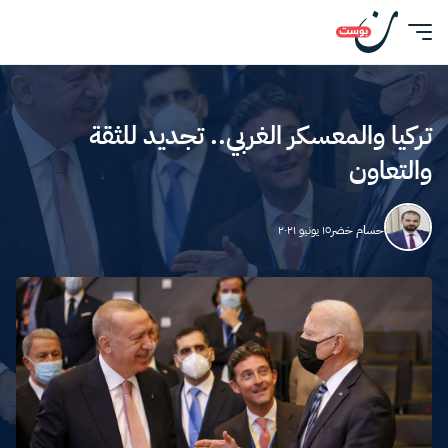
تركيا والمعسكر الغربي.. تجديد للثقة
والتعاون
حسام خضر
١٥ يونيو ٢٠٢١