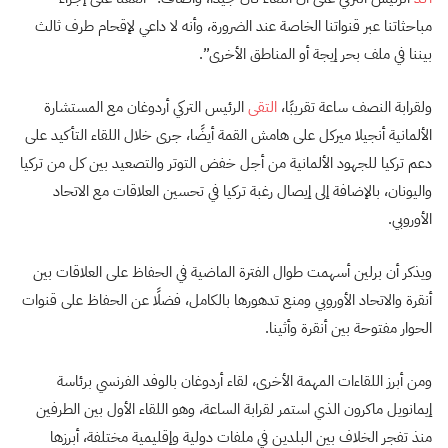
مباحثاتنا عبر قنواتنا الخاصة عند الضرورة، وأنه لا داعي لإقحام طرف ثالث
بيننا في ملف بحر إيجة أو المناطق الأخرى”.
ولقرابة النصف ساعة تقريبًا،
التقى
الرئيس التركي أردوغان مع المستشارة
الألمانية أنجيلا ميركل على هامش القمة أيضًا، جرى خلال اللقاء التأكيد على
دعم تركيا للجهود الألمانية من أجل خفض التوتر والتصعيد بين كل من تركيا
واليونان، بالإضافة إلى إيصال رغبة تركيا في تحسين العلاقات مع الاتحاد
الأوروبي.
ويذكر أن برلين أسهمت طوال الفترة الماضية في الحفاظ على العلاقات بين
أنقرة والاتحاد الأوروبي ومنع تدهورها بالكامل، فضلًا عن الحفاظ على قنوات
الحوار مفتوحة بين أنقرة وأثينا.
ومن أبرز اللقاءات المهمة الأخرى، لقاء أردوغان بالوفد الفرنسي برئاسة
إيمانويل ماكرون الذي استمر لقرابة الساعة، وهو اللقاء الأول بين الطرفين
منذ تفجر الخلاف بين البلدين في ملفات دولية وإقليمية مختلفة، أبرزها