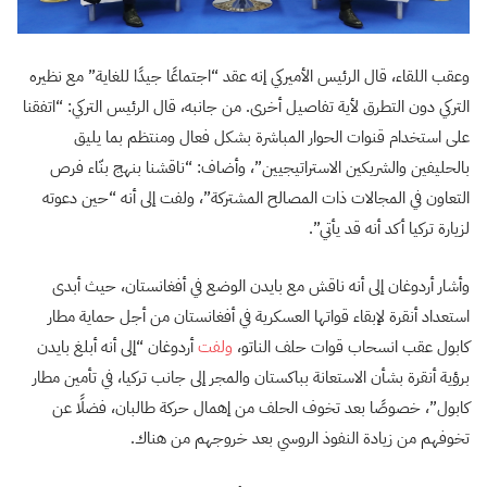
وعقب اللقاء، قال الرئيس الأميركي إنه عقد “اجتماعًا جيدًا للغاية” مع نظيره
التركي دون التطرق لأية تفاصيل أخرى. من جانبه، قال الرئيس التركي: “اتفقنا
على استخدام قنوات الحوار المباشرة بشكل فعال ومنتظم بما يليق
بالحليفين والشريكين الاستراتيجيين”، وأضاف: “ناقشنا بنهج بنّاء فرص
التعاون في المجالات ذات المصالح المشتركة”، ولفت إلى أنه “حين دعوته
لزيارة تركيا أكد أنه قد يأتي”.
وأشار أردوغان إلى أنه ناقش مع بايدن الوضع في أفغانستان، حيث أبدى
استعداد أنقرة لإبقاء قواتها العسكرية في أفغانستان من أجل حماية مطار
كابول عقب انسحاب قوات حلف الناتو،
ولفت
أردوغان “إلى أنه أبلغ بايدن
برؤية أنقرة بشأن الاستعانة بباكستان والمجر إلى جانب تركيا، في تأمين مطار
كابول”، خصوصًا بعد تخوف الحلف من إهمال حركة طالبان، فضلًا عن
تخوفهم من زيادة النفوذ الروسي بعد خروجهم من هناك.