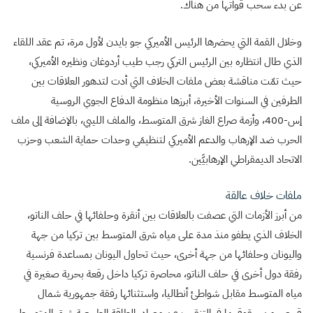
عن بدء سحب قواتها من هناك.
وخلال القمة التي يحضرها الرئيس الأميركي جو بايدن لأول مرة، تم عقد اللقاء
الذي طال انتظاره بين الرئيس التركي رجب طيب أردوغان ونظيره الأميركي،
حيث تمّت مناقشة بعض ملفات الخلاف التي أدت لتدهور العلاقات بين
الطرفين في السنوات الأخيرة، أبرزها منظومة الدفاع الجوي الروسية
إس-400، وأزمة صراع الغاز شرق المتوسط، والملف الليبي، بالإضافة إلى ملف
الحرب ضد الإرهاب والدعم الأميركي لتنظيمَي وحدات حماية الشعب وحزب
الاتحاد الديمقراطي الإرهابيَّين.
ملفات خلاف عالقة
من أبرز الأزمات التي عصفت بالعلاقات بين أنقرة وحلفائها في حلف الناتو،
الخلاف الذي يطفو منذ مدة على مياه شرق المتوسط بين تركيا من جهة
واليونان وحلفائها من جهة أخرى، حيث تحاول اليونان بمساعدة فرنسية
رفقة دول أخرى في حلف الناتو، محاصرة تركيا داخل رقعة بحرية صغيرة في
مياه المتوسط مقابل شواطئ أنطاليا، واستثنائها رفقة جمهورية شمال
قبرص من حقوقهما في التنقيب عن مصادر الطاقة الطبيعية شرق المتوسط.