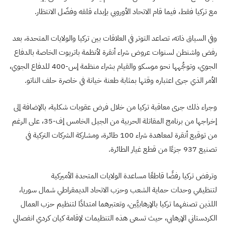
مع تركيا فقط، فيما قام الاتحاد الأوروبي بإبداء قلقه وفضّل الانتظار.
وفي السياق ذاته، تصاعد التوتر في العلاقات بين تركيا والولايات المتحدة، بعد
رفض واشنطن لسنوات عروض شراء أنقرة لأنظمة باتريوت الخاصة بالدفاع
الجوي، وتوجُّهها نحو موسكو والقيام بشراء منظمة إس-400 للدفاع الجوي،
الأمر الذي جرى اعتباره وقتها بمثابة طعنة خيانة في خاصرة حلف الناتو.
وجراء ذلك جرى معاقبة تركيا من خلال فرض عقوبات شكلية، بالإضافة إلى
إخراجها من برنامج المقاتلة الحربية من الجيل الخامس إف-35، على الرغم
من توقيع أنقرة لمعاهدة شراء 100 طائرة، ومشاركة الشركات التركية في
تصنيع 937 جزءًا من قطع غيار الطائرة.
وترفض تركيا رفضًا قاطعًا مساعدة الولايات المتحدة الأميركية
لتنظيمَي وحدات حماية الشعب وحزب الاتحاد الديمقراطي شمال سوريا،
اللذين تصنفهما تركيا بالإرهابيَّين، وتعتبرهما امتدادًا لتنظيم حزب العمال
الكردستاني الإرهابي، حيث تسعى هذه التنظيمات لإقامة كيان كردي انفصالي