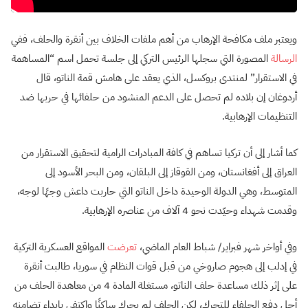
ويعتبر ملف مكافحة الإرهاب من أهم ملفات الخلاف بين أنقرة والحلف، ففي
الرسالة
المصورة التي سجلها الرئيس التركي إلى جلسة تحمل اسم “المساهمة
في الاستقرار” لمنتدى بروكسل، الذي يعقد على هامش قمة الناتو، قال
أردوغان إن بلاده لم تحصل على الدعم المنشود من حلفائها في حربها ضد
التنظيمات الإرهابية.
كما أشار إلى أن تركيا تساهم في كافة المبادرات الرامية لتحقيق الاستقرار من
العراق إلى أفغانستان، ومن القوقاز إلى البلقان، ومن البحر الأسود إلى
المتوسط، وهي الدولة الوحيدة داخل الناتو التي حاربت داعش وجهًا لوجه،
وقدمت شهداء وحيّدت نحو 4 آلاف من عناصره الإرهابية.
وفي أواخر شهر فبراير/ شباط العام الماضي،
تعرضت
المواقع العسكرية التركية
في إدلب إلى هجوم صاروخي من قبل قوات النظام في سوريا، طالبت أنقرة
على إثر ذلك مساعدة حلف الناتو، مستغلة المادة 4 من معاهدة الحلف من
أجل دفع الحلفاء للتحرك، لكن الحلف لم يحرك ساكنًا واكتفى بإبداء تضامنه