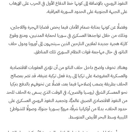
النفوذ الروسي، بالإضافة إلى كونها خط الدفاع الأول في الحرب على الإرهاب
على الجبهة الجنوبية على الحدود السورية العراقية.
وفضلًا عن كونها بمثابة صمام الأمان فيما يخص قضايا الهجرة واللاجئين،
وذلك من خلال تواجدها العسكري في سوريا لحماية المدنيين، ومنع وقوع
كارثة هجرة جديدة لملايين النازحين الذين سيتجهون إلى أوروبا ودول حلف
الناتو، في حال مهاجمة قوات النظام السوري تلك المناطق.
وهناك تخوف واضح داخل حلف الناتو من أن تؤدي العقوبات الاقتصادية
والعسكرية المفروضة على تركيا إلى ردة فعل تركية عنيفة، قد تضر بمصالح
الحلف بطريقة يصعب إصلاحها فيما بعد، فضلًا عن تخوفهم بالدفع بتركيا
نحو المعسكر الشرقي (روسيا والصين)، في الوقت الذي يسعى به الحلف للحد
من النفوذ الاقتصادي الصيني عالميًّا، وتجميد النفوذ الروسي العسكري على
حدود الحلف، بدءًا من أوكرانيا شرقًا، مرورًا بسوريا جنوبًا، وصولًا للشواطئ
الليبية وسط البحر الأبيض المتوسط.