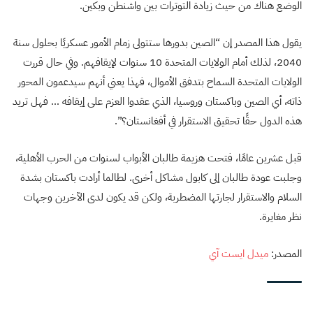
الوضع هناك من حيث زيادة التوترات بين واشنطن وبكين.
يقول هذا المصدر إن “الصين بدورها ستتولى زمام الأمور عسكريًا بحلول سنة
2040، لذلك أمام الولايات المتحدة 10 سنوات لإيقافهم. وفي حال قررت
الولايات المتحدة السماح بتدفق الأموال، فهذا يعني أنهم سيدعمون المحور
ذاته، أي الصين وباكستان وروسيا، الذي عقدوا العزم على إيقافه … فهل تريد
هذه الدول حقًا تحقيق الاستقرار في أفغانستان؟”.
قبل عشرين عامًا، فتحت هزيمة طالبان الأبواب لسنوات من الحرب الأهلية،
وجلبت عودة طالبان إلى كابول مشاكل أخرى. لطالما أرادت باكستان بشدة
السلام والاستقرار لجارتها المضطربة، ولكن قد يكون لدى الآخرين وجهات
نظر مغايرة.
المصدر:
ميدل ايست آي