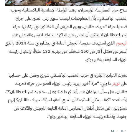
صرّح حزبا المعارضة الرئيسيان، وهما الرابطة الإسلامية الباكستانية وحزب
الشعب الباكستاني، بأنّ المفاوضات ليست سوى رش الملح على جراح
ضحايا حركة تحريك طالبان. ويرى الحزبان أن الفظائع التي ارتكبتها حركة
تحريك طالبان لا يمكن أن تمحى من الذاكرة الجماعية بسهولة، على غرار
الهجوم
الذي استهدف مدرسة الجيش العامة في بيشاور في سنة 2014 والذي
أسفر عن مقتل أكثر من 150 شخصًا من بينهم 132 طفلاً، واغتيال رئيسة
الوزراء السابقة بينظير بوتو.
نشرت القيادية البارزة في حزب الشعب الباكستاني شيري رحمن على حسابها
على
تويتر
ما يلي: “مرة أخرى، يريد رئيس الوزراء العفو عن حركة تحريك
طالبان، هل سأل البرلمانَ عن رأينا في ذلك؟ وهل سمع رد تحريك طالبان؟”.
وأضافت: “كيف يمكن للحكومة أن تمنح العفو لحركة تحريك طالبان؟ إنهم
مسؤولون عن مقتل أطفال المدارس العامة التابعة للجيش والآلاف من
جنودنا وكذلك رئيسة الوزراء السابقة بينظير بوتو”.
خيال سامٌ