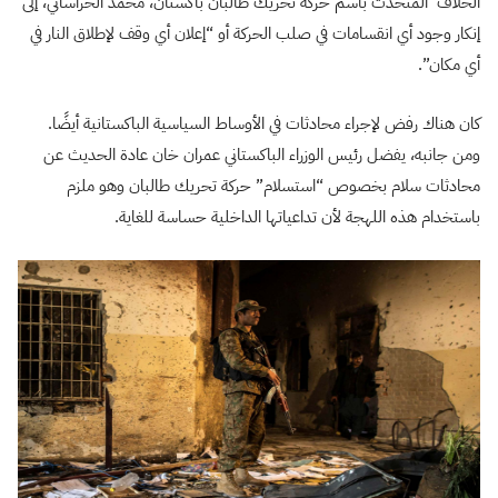
الخلاف المتحدث باسم حركة تحريك طالبان باكستان، محمد الخراساني، إلى
إنكار وجود أي انقسامات في صلب الحركة أو “إعلان أي وقف لإطلاق النار في
أي مكان”.
كان هناك رفض لإجراء محادثات في الأوساط السياسية الباكستانية أيضًا.
ومن جانبه، يفضل رئيس الوزراء الباكستاني عمران خان عادة الحديث عن
محادثات سلام بخصوص “استسلام” حركة تحريك طالبان وهو ملزم
باستخدام هذه اللهجة لأن تداعياتها الداخلية حساسة للغاية.