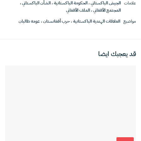
علامات
الجيش الباكستاني
،
الحكومة الباكستانية
،
الشأن الباكستاني
،
المجتمع الأفغاني
،
الملف الأفغاني
مواضيع
العلاقات الهندية الباكستانية
،
حرب أفغانستان
،
عودة طالبان
قد يعجبك ايضا