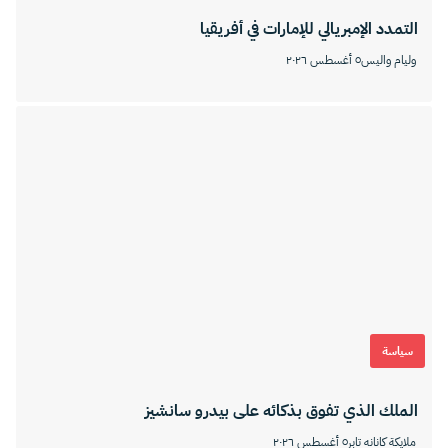
التمدد الإمبريالي للإمارات في أفريقيا
وليام واليس
٥ أغسطس ٢٠٢٦
سياسة
الملك الذي تفوق بذكائه على بيدرو سانشيز
ملايكة كانانه تابر
٥ أغسطس ٢٠٢٦