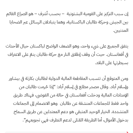
إن سبب التركيز على القومية البشتونية – بحسب أشرف – هو الصراع القائم
بين الجيش وحركة طالبان الباكستانية، وهما يتبادلان الرسائل عبر الضحايا
المدنيين.
يتفق الجميع على شيء واحد، وهو الضعف الواضح لباكستان حيال الأحداث
في أفغانستان. حيث أن وقف إطلاق النار مع حركة طالبان ينمّ على الاعتراف
بسيطرتها على البلاد.
ومن المتوقع أن تتسبب المقاطعة المالية الدولية لطالبان بكارثة في بيشاور
وإسلام أباد. وقال مصدر مطلع في إسلام أباد: “إذا حُرمت طالبان من
الإمدادات المالية ودخلت أفغانستان في حالة من الفوضى، فهناك طريق
واحد فقط للجماعات المنشقة عن طالبان وهو الانضمام إلى الجماعات
المتشددة. الخيار الوحيد المتبقي هو دعم المعتدلين عن طريق السماح
بدخول الأموال، أما الطريقة المُثلى لدعم التطرف فهي تجويعهم”.