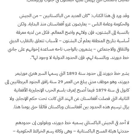
وقد ورد في هذا الكتاب: “كان العديد من الباكستانيين – من الجيش
والحكومة وعامة الناس – يعارضون غزو أفغانستان منذ البداية. ولكن
بالنسبة إلى البشتون، فإن ولائهم واضح المعالم. فكل من لديه معرفة
أساسية بتاريخ المنطقة يعلم أن البشتون – لأسباب تتعلق بالتقارب الديني
والثقافي والاجتماعي – يشعرون بالواجب تاحه مساعدة إخوانهم على جانبي
خط ديورند. وبالنسبة لهم، فإن الحدود الدولية لا وجود لها”.
يشير خط ديورند إلى حدود سنة 1893 التي رسمها السير هنري مورتيمر
ديورند، وهو موظف مدني يبلغ من العمر 29 سنة رافق الجنود البريطانيين إلى
كابول في سنة 1879 فيما أصبح يُعرف باسم الحرب الإنجليزية الأفغانية
الثانية، التي فصلت أفغانستان عن الهند التي كانت تحت حكم الإنجليز. ولا
يزال ترسيم هذه الحدود بين أفغانستان وباكستان قائمًا حتى يومنا هذا.
لا أحد في الجيش الباكستاني يسميه خط ديورند، ويقولون إن حدودهم
حددتها هيئة المسح الباكستانية – وهي وكالة رسم الخرائط الحكومية –