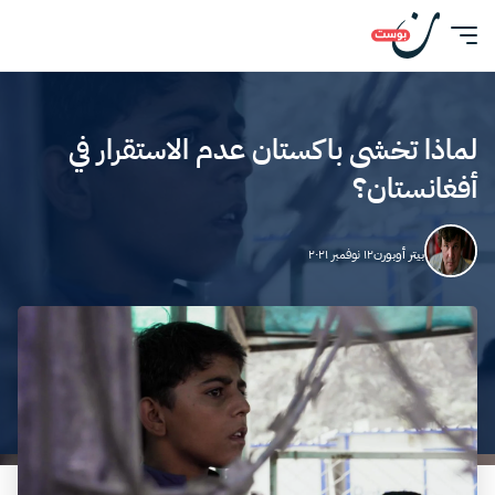
لماذا تخشى باكستان عدم الاستقرار في
أفغانستان؟
بيتر أوبورن
١٢ نوفمبر ٢٠٢١