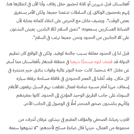
أفغانستان قبل شهرين أو ثلاثة لحضور حفل زفاف. وأنا الآن في انتظارها هنا.
إنهم يفحصون الوثائق. إن السلطات تدعمنا جميعا. ولكن الأمر يستغرق
بعض الوقت”. ويضيف مانان مع الحرص على انتقاء كلماته بعناية لأن
الضباط العسكريين يسمعونه: “نتمنى السلام لكلا البلدين. يعيش البشتون
على كلا الجانبين من الحدود ونحن جميعا نرغب في السلام”.
قيل لنا إن الحدود مغلقة بسبب جائحة كوفيد. ولكن في الواقع كان تنظيم
الدولة قد
قصف لتوه مسجدًا شيعيا
في منطقة قندهار بأفغانستان مما أسفر
عن مقتل 47 شخصا. كانت حدة التوتر عالية وقوات بنادق خيبر منتشرة في
كل مكان. وقد نُقلنا إلى المعبر الحدودي في قافلة مسلحة برفقة سيارة
إسعاف. مررنا أمام مسيرة صامتة لعمال تقطعت بهم السبل يرفعون الأعلام
السوداء على جانب الطريق الوحيد المؤدي إلى الحدود. كانوا بمفردهم
وكأنهم يناشدون صخور المنحدر أملًا في الوصول إلى الجانب الآخر.
اقترب زميلنا، الصحفي والمؤلف المقيم في بيشاور، عرفان أشرف، من
مجموعة من العمال، حينها قال ضابط مسلح لأحدهم: “لا تشوهوا سمعة