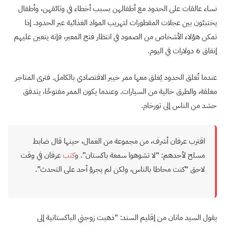
نساء عالقات على الحدود مع أطفالهن بسبب أخطاء في وثائقهن، وأطفال
يختبئون بين عجلات المقطورات لتهريب المواد الغذائية عبر الحدود. إذا
تمكن هؤلاء الأشخاص من الصمود في انتظار فتح المعبر، فإنه يتعين عليهم
إنفاق 6 دولارات في اليوم.
عندما تُغلق الحدود يُغلق معها ممر خيبر الاقتصادي بالكامل. فترى المتاجر
مغلقة، والطرق خالية من السيارات. وعندما يكون الممر مفتوحًا، يتدفق
حشد من الناس إلى تورخام.
اقترب عرفان أشرف، من مجموعة من العمال، حينها قال ضابط
مسلح لأحدهم: “لا تشوهوا سمعة باكستان”. و
كتب
عرفان في وقت
لاحق “كنت محاطا بالناس، ولكن لم يجرؤ أحد على التحدث”.
يقول السيد مانان من إقليم السند: “ذهبت زوجتي الباكستانية إلى