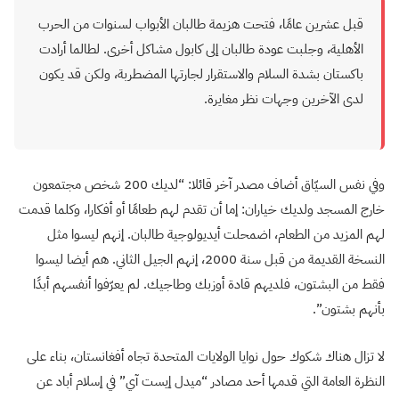
قبل عشرين عامًا، فتحت هزيمة طالبان الأبواب لسنوات من الحرب
الأهلية، وجلبت عودة طالبان إلى كابول مشاكل أخرى. لطالما أرادت
باكستان بشدة السلام والاستقرار لجارتها المضطربة، ولكن قد يكون
لدى الآخرين وجهات نظر مغايرة.
وفي نفس السيّاق أضاف مصدر آخر قائلا: “لديك 200 شخص مجتمعون
خارج المسجد ولديك خياران: إما أن تقدم لهم طعامًا أو أفكارا، وكلما قدمت
لهم المزيد من الطعام، اضمحلت أيديولوجية طالبان. إنهم ليسوا مثل
النسخة القديمة من قبل سنة 2000، إنهم الجيل الثاني. هم أيضا ليسوا
فقط من البشتون، فلديهم قادة أوزبك وطاجيك. لم يعرّفوا أنفسهم أبدًا
بأنهم بشتون”.
لا تزال هناك شكوك حول نوايا الولايات المتحدة تجاه أفغانستان، بناء على
النظرة العامة التي قدمها أحد مصادر “ميدل إيست آي” في إسلام أباد عن