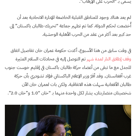
يسمى بـ “الحرب على الإرهاب”.
لم يعد هناك وجود للمناطق القبلية الخاضعة للإدارة الاتحادية بعد أن
أُخضعت لحكم الدولة. كما تم تطهير جماعة “تحريك طالبان باكستان” إلى
حد كبير بعد أكثر من عقد من الحرب الأهلية الوحشية.
في وقت سابق من هذا الأسبوع، أكدت حكومة عمران خان تفاصيل اتفاق
وقف إطلاق النار لمدة شهر
تم التوصل إليه في محادثات السلام المثيرة
للجدل مع ما تبقى من أعضاء حركة طالبان باكستان في إقليم خوست جنوب
غرب أفغانستان. وقد أقرّ وزير الإعلام الباكستاني فؤاد تشودري بأن حركة
طالبان الأفغانية سهلت هذه الاتفاقية. ولكن بات لعمران خان الآن
شخصيتان متضاربتان، يشار لكل واحدة منهما بـ “خان “1.0 و”خان 2.0”.