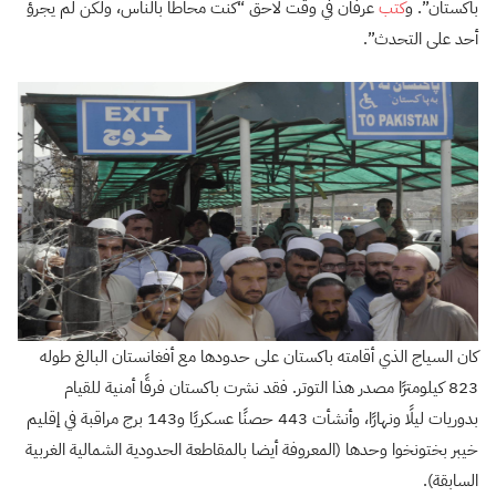
باكستان”. و
كتب
عرفان في وقت لاحق “كنت محاطا بالناس، ولكن لم يجرؤ
أحد على التحدث”.
كان السياج الذي أقامته باكستان على حدودها مع أفغانستان البالغ طوله
823 كيلومترًا مصدر هذا التوتر. فقد نشرت باكستان فرقًا أمنية للقيام
بدوريات ليلًا ونهارًا، وأنشأت 443 حصنًا عسكريًا و143 برج مراقبة في إقليم
خيبر بختونخوا وحدها (المعروفة أيضا بالمقاطعة الحدودية الشمالية الغربية
السابقة).