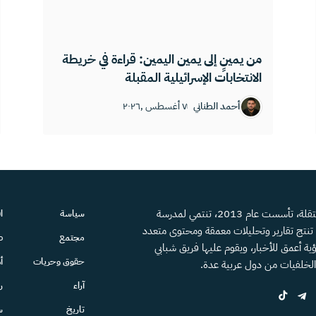
من يمينٍ إلى يمين اليمين: قراءة في خريطة
الانتخابات الإسرائيلية المقبلة
أحمد الطناني
٧ أغسطس ,٢٠٢٦
منصة إعلامية مستقلة، تأسست عام 2013، تنتمي لمدرسة
سياسة
ا
، تنتج تقارير وتحليلات معمقة ومحتوى متعدد
مجتمع
ص
ية أعمق للأخبار، ويقوم عليها فريق شبابي
حقوق وحريات
أ
الخلفيات من دول عربية عدة.
آراء
ر
تاريخ
س