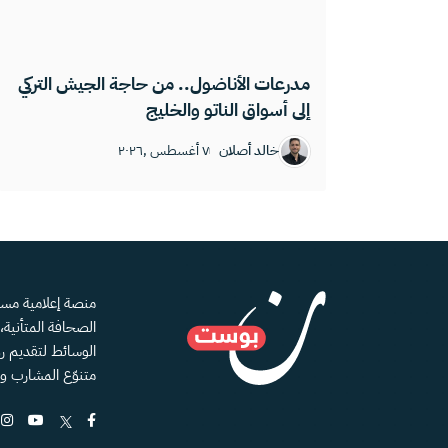
مدرعات الأناضول.. من حاجة الجيش التركي
إلى أسواق الناتو والخليج
خالد أصلان
٧ أغسطس ,٢٠٢٦
الصحافة المتأنية
الوسائط لتقديم رؤ
متنوّع المشارب و