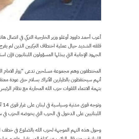
أعرب أحمد داوود أوغلو وزير الخارجية التركي في اتصال هات
قلقه الشديد حيال عملية اختطاف التركيين الذين لم يفر
الجهود الإجابية التي يبذلها المسؤولون اللبنانيون فإن است
المختطفون وهم مجموعة مسلحين تدعى “زوار الامام الرضا”
أنهم سيحتفظون بالطيارين الأتراك بسلام حتى عودة معتقل
بتهمة الانتماء اللقوات حزب الله المحاربة مع نظام الرئي
وتو
اللبنانيين على الدخول في الحرب التي يخوضه الحزب في سو
وحول هذه التهم الموجهة لحزب الله بالضلوع في خطف الطي
اللبنانية بيروت قال النائب عن كتلة المستقبل عاصم عراج