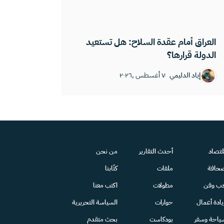
العراق أمام عقدة السلاح: هل تستعيد
الدولة قرارها؟
إياد الدليمي
٧ أغسطس ,٢٠٢٦
قتصاد
أحدث التقارير
من نحن
حافة
ملفات
كتّابنا
دب وفن
مطولات
اكتب معنا
يادة أعمال
حوارات
السياسة التحريرية
ياحة وسفر
بودكاست
بحث متقدم