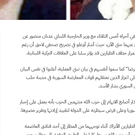
في أجراه أمس الثلاثاء مع وزير الخارجية اللبناني عدنان منصور عن
ج عنهما حتى الآن، حيث أشار أوغلو في تصريح صحفي لاحق أن رغم
مرار خطف الطيارين قد يؤثر سلبا على العلاقات التركية اللبنانية.
 كما سموا أنفسهم في بيان تبني العملية، أعلنوا في نفس البيان
ي اعزاز الذين تعتقلهم قوات المعارضة السورية في مدينة حلب
س السوري بشار الأسد.
جه قوى مدنية وسياسية في لبنان على غرار قوى 14 آذار أصابع الاتهام إلى حزب الله متتهمين الحزب بأنه يعمل على إجبار
ريا وعلى فرض سيطرته على الدولة لتقييد إرادتها وتقرير مصيرها.
ارين الأتراك أثناء توجههما من المطار إلى أحد قنادق العاصمة
ي أن حزب الله يسيطر كليا على الطريق المؤدي إلى مطار بيروت