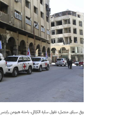
وفي سياق متصل؛ تقول سارة الكيّالي، باحثة هيومن رايتس 