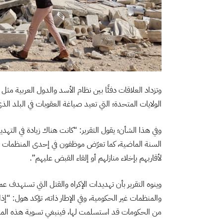
وتزداد العلاقات دفئًا بين نظام الأسد والدول العربية مثل 
الولايات المتحدة؛ التي تعيد صياغة العقوبات في البلد الذ
وفي هذا الشأن؛ يقول التقرير: “كانت هناك زيادة في الته
السنة الماضية، كما تعرّض موظفون في إحدى المنظمات الإ
لأقاربهم بإخلاء منازلهم أو إلقاء القبض عليهم”.
وينوه التقرير بأن تهديدات الإكراه والقتل التي تستهدف عم
والمنظمات غير الحكومية، وفي الإطار ذاته، تؤكد هول: “إ
من الحكومات قد استسلمت لها، فينبغي تسوية هذه المسأ