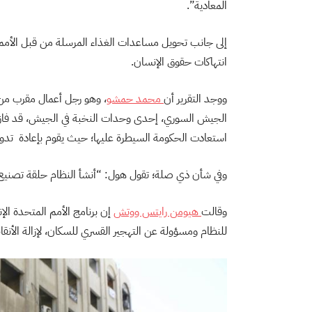
المعادية”.
إلى جانب تحويل مساعدات الغذاء المرسلة من قبل الأم
انتهاكات حقوق الإنسان.
ووجد التقرير أن
محمد حمشو
، وهو رجل أعمال مقرب من 
الجيش السوري، إحدى وحدات النخبة في الجيش، قد فاز ب
استعادت الحكومة السيطرة عليها؛ حيث يقوم بإعادة تدوي
وفي شأن ذي صلة؛ تقول هول: “أنشأ النظام حلقة تصنيع 
وقالت
هيومن رايتس ووتش
إن برنامج الأمم المتحدة ال
للنظام ومسؤولة عن التهجير القسري للسكان، لإزالة الأنقاض