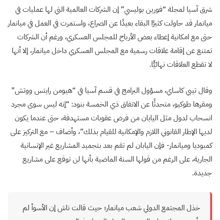
شرق آسيا لمجلة “فورين بوليسي” إن الشركات العالمية التي لها عمليات في
ميانمار قد حاولت كثيرًا البقاء بعيدًا عن الصراع، واستمرت في العمل في ميانمار
حتى مع امكانية إعطاء بعض الأرباح للمجلس العسكري، ورغم أن الشركات
تمتنع عن إقامة علاقات رسمية مع المجلس العسكري داخل ميانمار، إلا أنها
لا تقطع العلاقات نهائيًّا.
وقال تيبي كاساي، مسؤول البرامج في قسم آسيا في “هيومن رايتس ووتش”
ومقرها طوكيو، متحدثًا عن الاتفاق ذي الخمسة بنود: “إنه ليس سوى مجرد
انسحاب لدول مثل اليابان من فرض عقوبات مستهدفة، حتى عندما يكون
لديها الإطار القانوني اللازم والإمكانية للقيام بذلك”، وأضاف – مع التركيز على
كمبوديا وميانمار- فإن اليابان لم تقم بعد بتجميد المشاريع غير الإنسانية
الجارية، على الرغم من قولها السنة الماضية بأنها لن توقع على مشاريع
جديدة.
خذل المجتمع الدولي شعب ميانمار؛ حيث قالت ناش إن الأسوأ لم