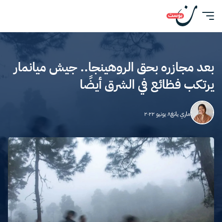
بعد مجازره بحق الروهينجا.. جيش ميانمار
يرتكب فظائع في الشرق أيضًا
ماري يانغ
٨ يونيو ٢٠٢٢