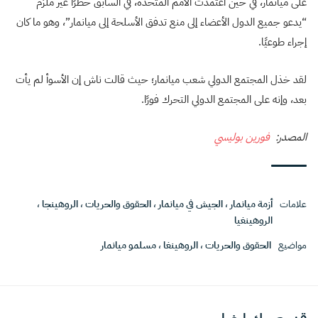
على ميانمار، في حين اعتمدت الأمم المتحدة، في السابق حظرًا غير ملزم
“يدعو جميع الدول الأعضاء إلى منع تدفق الأسلحة إلى ميانمار”، وهو ما كان
إجراء طوعيًا.
لقد خذل المجتمع الدولي شعب ميانمار؛ حيث قالت ناش إن الأسوأ لم يأت
بعد، وإنه على المجتمع الدولي التحرك فورًا.
المصدر:
فورين بوليسي
علامات
أزمة ميانمار
،
الجيش في ميانمار
،
الحقوق والحريات
،
الروهينجا
،
الروهينغيا
مواضيع
الحقوق والحريات
،
الروهينغا
،
مسلمو ميانمار