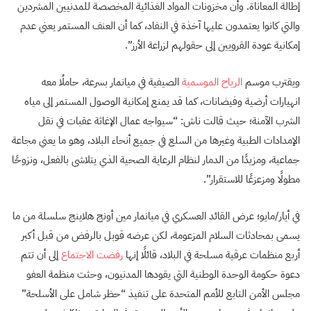
إطالة المعاناة. وأن مخزونات المواد الغذائية المخصصة للمدنيين المشردين
والتي كانوا يعتمدون عليها آخذة في النفاد، كما أن العنف المستمر يعني عدم
إمكانية عودة القرويين إلى حقولهم لزراعة الأرز”.
ويقترب موسم
الرياح الموسمية
الصيفية في ميانمار بسرعة، حاملُا معه
انهيارات أرضية وفيضانات، كما قد يمنع إمكانية الوصول المستمر إلى مياه
الشرب الآمنة؛ حيث قالت ناش: “سيواجه عمال الإغاثة عقبات في نقل
الإمدادات الطبية وغيرها من السلع في جميع أنحاء البلاد، وهو ما يعني مجاعة
جماعية، ومزيدًا من الدمار لنظام الرعاية الصحية الذي يتلاشى بالفعل، ونزوحًا
مطولًا ومزعزعًا للاستقرار”.
في أيار/مايو؛ عرض القائد العسكري في ميانمار مين أونج هلاينج سلسلة من ما
يسمى بمحادثات السلام المزعومة، لكن عرضه قوبل بالرفض من قبل أكبر
أربع منظمات عرقية مسلحة في البلاد، قائلًا إنها
رفضت الاجتماع
إلى أن تتم
دعوة حكومة الوحدة الوطنية التي يقودها المدنيون، وحثت منظمة العفو
مجلس الأمن التابع للأمم المتحدة على تنفيذ “حظر شامل على الأسلحة”