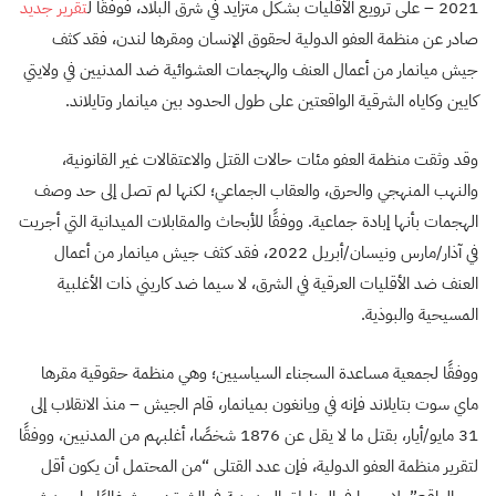
2021 – على ترويع الأقليات بشكل متزايد في شرق البلاد، فوفقًا ل
تقرير جديد
صادر عن منظمة العفو الدولية لحقوق الإنسان ومقرها لندن، فقد كثف
جيش ميانمار من أعمال العنف والهجمات العشوائية ضد المدنيين في ولايتي
كايين وكاياه الشرقية الواقعتين على طول الحدود بين ميانمار وتايلاند.
وقد وثقت منظمة العفو مئات حالات القتل والاعتقالات غير القانونية،
والنهب المنهجي والحرق، والعقاب الجماعي؛ لكنها لم تصل إلى حد وصف
الهجمات بأنها إبادة جماعية. ووفقًا للأبحاث والمقابلات الميدانية التي أجريت
في آذار/مارس ونيسان/أبريل 2022، فقد كثف جيش ميانمار من أعمال
العنف ضد الأقليات العرقية في الشرق، لا سيما ضد كاريني ذات الأغلبية
المسيحية والبوذية.
ووفقًا لجمعية مساعدة السجناء السياسيين؛ وهي منظمة حقوقية مقرها
ماي سوت بتايلاند فإنه في ويانغون بميانمار، قام الجيش – منذ الانقلاب إلى
31 مايو/أيار، بقتل ما لا يقل عن 1876 شخصًا، أغلبهم من المدنيين، ووفقًا
لتقرير منظمة العفو الدولية، فإن عدد القتلى “من المحتمل أن يكون أقل