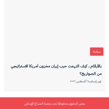
سياسة
بالأرقام.. كيف التهمت حرب إيران مخزون أمريكا الاستراتيجي
من الصواريخ؟
نون إنسايت
٦ أغسطس ٢٠٢٦
بعض الحقوق محفوظة تحت رخصة المشاع الإبداعي