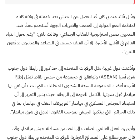
وقال قائد ميداني كان قد انفصل عن الجيش بعد خدمته في ولاية كاياه
لمنظمة العفو الدولية إن القصف والضربات الجوية تُستخدم عمدًا ضد
المدنيين ضمن استراتيجية للعقاب الجماعي، وقالت ناش: “رغم تحول انتباه
العالم في الأشهر الأخيرة، إلا أن العنف مستمر في التصاعد والمدنيون يدفعون
الثمن”.
وأذعنت دول غربية مثل الولايات المتحدة إلى حد كبير إلى رابطة دول جنوب
شرق آسيا (ASEAN) وتوافقها في مجموعة من خمس نقاط تمثل إطارًا
اقترحه أعضاء المجموعة التسعة النشطون للمتطلبات التي يجب أن تفي بها
ميانمار قبل دعوتها بالكامل للعودة إلى الرابطة؛ حيث يشير التقرير إلى أن
استبعاد المجلس العسكري في ميانمار “لم يوقف العنف في ميانمار، بما في
ذلك الجرائم التي يرتكبها الجيش بموجب القانون الدولي في شرق ميانمار”.
وأدى رد الفعل العالمي الصامت إلى الحد من مساءلة جيش ميانمار، وقد
قال خبير مطلع على المصالح التجارية للولايات المتحدة ورابطة دول جنوب