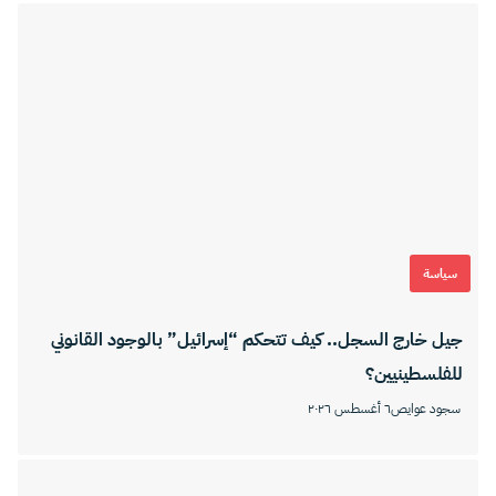
سياسة
جيل خارج السجل.. كيف تتحكم “إسرائيل” بالوجود القانوني
للفلسطينيين؟
سجود عوايص
٦ أغسطس ٢٠٢٦