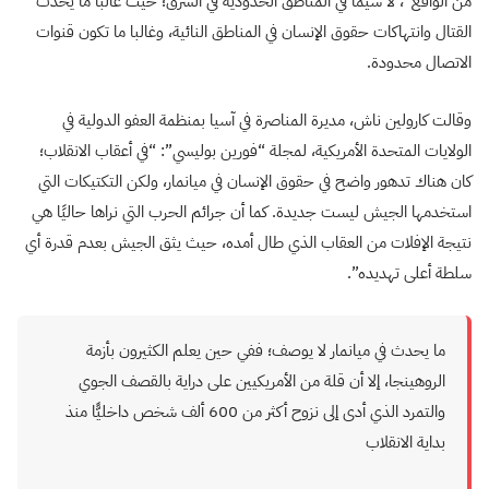
من الواقع”، لا سيما في المناطق الحدودية في الشرق؛ حيث غالبًا ما يحدث
القتال وانتهاكات حقوق الإنسان في المناطق النائية، وغالبا ما تكون قنوات
الاتصال محدودة.
وقالت كارولين ناش، مديرة المناصرة في آسيا بمنظمة العفو الدولية في
الولايات المتحدة الأمريكية، لمجلة “فورين بوليسي”: “في أعقاب الانقلاب؛
كان هناك تدهور واضح في حقوق الإنسان في ميانمار، ولكن التكتيكات التي
استخدمها الجيش ليست جديدة. كما أن جرائم الحرب التي نراها حاليًا هي
نتيجة الإفلات من العقاب الذي طال أمده، حيث يثق الجيش بعدم قدرة أي
سلطة أعلى تهديده”.
ما يحدث في ميانمار لا يوصف؛ ففي حين يعلم الكثيرون بأزمة
الروهينجا، إلا أن قلة من الأمريكيين على دراية بالقصف الجوي
والتمرد الذي أدى إلى نزوح أكثر من 600 ألف شخص داخليًّا منذ
بداية الانقلاب