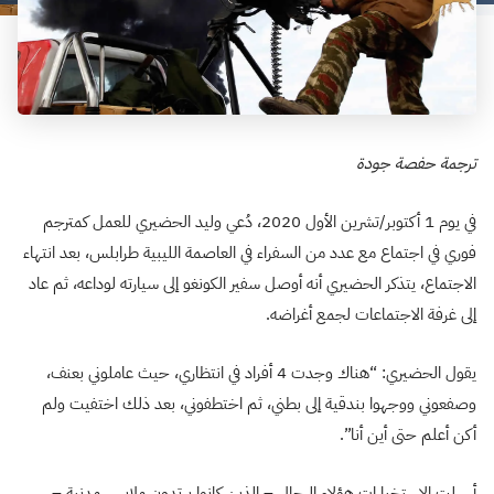
ترجمة حفصة جودة
في يوم 1 أكتوبر/تشرين الأول 2020، دُعي وليد الحضيري للعمل كمترجم
فوري في اجتماع مع عدد من السفراء في العاصمة الليبية طرابلس، بعد انتهاء
الاجتماع، يتذكر الحضيري أنه أوصل سفير الكونغو إلى سيارته لوداعه، ثم عاد
إلى غرفة الاجتماعات لجمع أغراضه.
يقول الحضيري: “هناك وجدت 4 أفراد في انتظاري، حيث عاملوني بعنف،
وصفعوني ووجهوا بندقية إلى بطني، ثم اختطفوني، بعد ذلك اختفيت ولم
أكن أعلم حتى أين أنا”.
أرسلت الاستخبارات هؤلاء الرجال – الذين كانوا يرتدون ملابس مدنية –