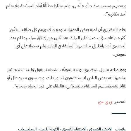
وبعضهم محتجز منذ 5 أو 6 أشهر، ولم يمثلوا مطلقًا أمام المحكمة ولا يعلم
أحد مكانهم”.
يعلم الحضيري أن لديه بعض المميزات، ومع ذلك ورغم كل صلاته، احتُجز
أكثر من عام حتى حصل على البراءة، بعد أشهر من إطلاق سراحهما لم يعد
الحضيري أو مرابط إلى مناصبهما السابقة في الوزارة ولم يحصلا على أي
تعويض.
ومع ذلك، ما زال الحضيري يواجه الموقف بشجاعة، يقول وليد: “عندما تمر
بما مررنا به، بعض الناس لا يستطيعون تجاوز ذلك، ويصبحون مجرد ظل أو
بقايا لشخصياتهم السابقة، بالنسبة لي، فالبقاء على قيد الحياة معجزة”.
المصدر:
بي بي سي
علامات
الإخفاء القسري
،
الاختفاء القسري
،
الثورة الليبية
،
الميليشيات