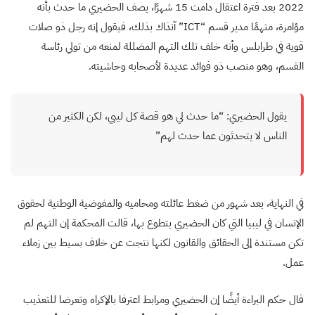
2022 بعد فترة اعتقال دامت 15 شهرًا، يصف الحضيري ما حدث بأنه
مؤامرة، متهمًا مدير قسم “
ICT
” آنذاك بذلك، فيقول إنه رجل ذو صلات
قوية في طرابلس وأنه خلف تلك التهم المضللة لمنعه من تولي رئاسة
القسم، وهو منصب ذو فوائد عديدة لأصحابه وحاشيته.
يقول الحضيري: “ما حدث لي هو قصة كل ليبي، لكن الكثير من
الناس لا يتحدثون عما حدث لهم”
في النهاية، بعد شهور من ضغط عائلته ومحاميه والمفوضية الوطنية لحقوق
الإنسان في ليبيا التي كان الحضيري يتطوع بها، قالت المحكمة إن التهم لم
تكن مستندة إلى الحقائق والقانون لكنها نتجت عن خلاف بسيط بين زملاء
عمل.
قال حكم البراءة أيضًا إن الحضيري ومرابط اعترفا بالإكراه وتعرضا للتعذيب