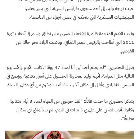
حيث توجه وليد إلى أحد سجون طرابلس السرية، التي يدير بعضها
الميليشيات العسكرية التي تتحكم في بعض أجزاء من العاصمة.
وثقت الأمم المتحدة ظاهرة الإخفاء القسري على نطاق واسع في أعقاب ثورة
2011 التي أطاحت بالرئيس معمر القذافي، ودفعت البلاد نحو حالة من
الفوضى.
يقول الحضيري: “لم يعلم أحد أين أنا لمدة 47 يومًا”، كانت الأيام والأسابيع
التالية مثل الدوامة، اتُهم وليد بمحاولة الحصول على أسرار دفاعية ووُضع في
الحبس الانفرادي ونُقل إلى مكان آخر حيث عُذب وحُرم من أي مظهر للحياة.
يتذكر الحضيري ما حدث قائلًا: “لقد حرموني من المياه لمدة 3 أيام متتالية
وكانوا يأتون لضربي على ظهري 3 مرات في اليوم، لم يسألونني أي سؤال
مطلقًا”.