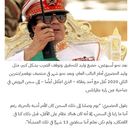
بعد نحو أسبوعين، خضع وليد للتحقيق وتوقف الضرب بشكل كبير، مثل
وليد الحضيري أمام النائب العام، وبعد نحو شهر في منتصف نوفمبر/تشرين
الثاني 2020 نُقل مع أحد زملائه – الذي اعتُقل أيضًا – إلى سجن الرويمي في
ضاحية عين زارة بطرابلس.
يقول الحضيري: “يوم وصلنا إلى ذلك السجن كان الأمر أشبه بالحرية، رغم
أننا ما زلنا في السجن، إلا أنه كان هناك نظام على الأقل، قبل ذلك كنا في
اللامكان، ولم نكن نعلم أننا سنقضي 13 شهرًا في تلك المنشأة”.