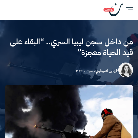
من داخل سجن ليبيا السري.. “البقاء على
قيد الحياة معجزة”
كارولين لامبوليني
٥ سبتمبر ٢٠٢٢