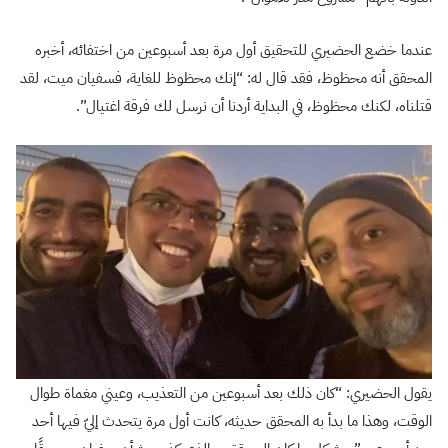
عندما خضع الحضيري للتحقيق أول مرة بعد أسبوعين من اختفائه، أخبره
المحقق أنه محظوظ، فقد قال له: “إنك محظوظ للغاية، فسفيان ميت، لقد
قتلناه، لكنك محظوظ، في البداية أردنا أن نرسل لك فرقة اغتيال”.
يقول الحضيري: “كان ذلك بعد أسبوعين من التعذيب، وعيني مغماة طوال
الوقت، وهذا ما بدأ به المحقق حديثه، كانت أول مرة يتحدث إليّ فيها أحد