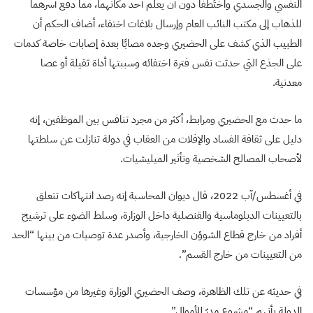
النفسي والجسدي واختُطفا دون أن يعلم أحد مكانهما، مما دفع أسرهما
للذهاب إلى مكتب النائب العام وإرسال بلاغات اختفاء، أضاف الحكم أن
الطبيب الذي كشف على الحضيري وجده مصابًا بعدة إصابات خاصة كدمات
على الجذع التي حدثت نفس فترة اختفائه وسببتها أداة ثقيلة أو عصا
معدنية.
ما حدث مع الحضيري ومرابط، أكثر من مجرد تنافس بين الموظفين، إنه
دليل على ثقافة الفساد والإفلات من العقاب في دولة تنازلت عن سلطتها
لأصحاب المصالح الشخصية وتأثير الميليشيات.
في أغسطس/آب 2022، قال ديوان المحاسبة إنه رصد انتهاكات تتعلق
بالتعيينات الدبلوماسية والقنصلية داخل الوزارة، وسلط الضوء على ترشيح
أفراد من خارج قطاع الشوؤن الخارجية، وأصدر عدة توصيات من بينها “الحد
من التعيينات من خارج القسم”.
في حديثه عن تلك الظاهرة، وصف الحضيري الوزارة وغيرها من مؤسسات
الدولة بأنهم “مشروع مدرّ للأموال”.