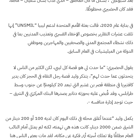
بعد أسبوعين”، بشكل ما كان المحقق – الذي كذب بشأن سفيان – محقًا،
فقد كان الحضيري محظوظًا.
في بداية عام 2020، قالت بعثة الأمم المتحدة لدعم ليبيا “
UNSMIL
” إنها
تلقت عشرات التقارير بخصوص الإخفاء القسري وتعذيب المدنيين بما في
ذلك نشطاء المجتمع المدني والصحفيين والمهاجرين وموظفي
الدولة من الميليشيات في العام السابق.
يقول الحضيري: “ما حدث لي هو قصة كل ليبي، لكن الكثير من الناس لا
يتحدثون عما حدث لهم”، يتذكر وليد قصة رجل التقاه في الحجز كان يدير
كافتيريا في منطقة قصر بن غشير التي تبعد 20 كيلومترًا عن جنوب وسط
طرابلس، وقد قُبض عليه بحوزته دنانير يصدرها البنك المركزي في الشرق –
حيث توجد إدارة منافسه -.
يكمل وليد “عندما أغلق محله في ذلك اليوم كان لديه 100 أو 200 دينار من
الشرق ضمن 2000 دينار، كانت هذه هي تهمته، لكنه لم يمثل أمام النائب
العام مطلقًا ولا تملك أسرته أي فكرة عن مكانه، لقد مات بعض الناس هنا