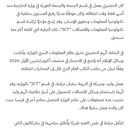
كان الحضيري يعمل في قسم الترجمة والترجمة الفورية في وزارة الخارجية منذ
أشهر فقط وقت اعتقاله، وكان موظفًا مدنيًا رفيع المستوى بخلفية في
تكنولوجيا المعلومات وحقوق الإنسان، وقد رُشح مؤخرًا لرئاسة قسم
تكنولوجيا المعلومات والاتصالات “
ICT
“، تلك الترقية التي كلفته أكثر مما
تستحق.
في البداية، اتُهم الحضيري بخرق نظام المعلومات السري للوزارة، وأعلنت
وسائل الإعلام أنه وُضع في الاحتجاز في منتصف أكتوبر/تشرين الأول 2020
وفقًا لبيان من مكتب النائب العام الذي قال إن المخابرات اعتقلته.
يعمل وليد، وشريكه في التهمة سفيان مرابط، في قسم “
ICT
” بالوزارة، وقد
اتُهما باستخدام وسائل الاتصالات للحصول على أسرار دفاعية، اتُهم وليد
بتثبيت عدة مصفوفات على خادم الوزارة المتصل بخادم آخر في فرنسا حيث
كان والده يعمل سفيرًا هناك.
اعتُقل مرابط في نفس الفترة تقريبًا وأُطلق سراحهما في يناير/كانون الثاني