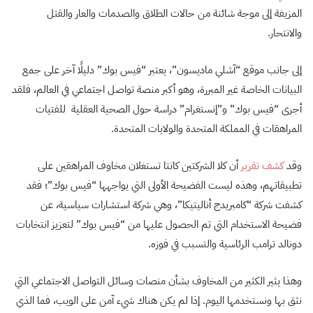
المزيفة إلى موجة شائنة من حالات الطلاق والصدمات والعار والقتل
والانتحار.
إلى جانب موقع “آشلي ماديسون”، يعتبر “فيس بوك” دليلًا آخر على جمع
البيانات الخاصة غير المبررة، وهو أكبر منصة تواصل اجتماعي في العالم، فلقد
أجرى “فيس بوك” و”إنستغرام” دراسة حول الصحية العقلية للفتيات
المراهقات في المملكة المتحدة والولايات المتحدة.
وقد
كشف تقرير
أن كلا الشركتين كانتا تستغلان مخاوف المراهقين على
تطبيقاتهم، وهذه ليست الفضيحة الأولى التي يواجهها “فيس بوك”؛ فقد
كشفت شركة “كامبريدج أناليتيكا”، وهي شركة استشارات سياسية، عن
فضيحة الاستخدام التي تم الحصول عليها من “فيس بوك” لتعزيز انتخابات
دونالد ترامب الرئاسية والتسبب في فوزه.
وهذا يثير الكثير من المخاوف بشأن منصات وسائل التواصل الاجتماعي التي
نثق بها ونستخدمها اليوم. إذا لم يكن هناك شيء آمن على الويب، فما الذي