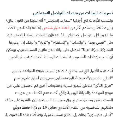
تسريبات البيانات من منصات التواصل الاجتماعي
وكشفت الأبحاث التي أجرتها “سمارت إنسايتس” أنه اعتبارًا من كانون الثاني/
يناير 2022، يستخدم أكثر من
4.62 مليار شخص
(58.4 بالمئة من 7.91
مليار) وسائل التواصل الاجتماعي. لذلك؛ فإن منصات الوسائط الاجتماعية
مثل “فيس بوك” و”واتساب” و”إنستغرام” و”تويتر” و”لينكد إن” وغيرها
المملوكة لشركة “ميتا” تحصل على بيانات من ملايين المستخدمين. ويمكن
أن تسبب إعدادات الخصوصية لمنصات الوسائط الاجتماعية بعض الضرر.
أحد هذه الأضرار التي تسببت في ذلك هو تسريب موقع المواعدة جنسي
“آشلي ماديسون”؛ حيث أطلق متسللون مجهولون أطلق عليهم اسم
“فريق التأثير” مقاطع فيديو مسربة ومعلومات أخرى تم الحصول عليها من
موقع المواعدة والخيانة الزوجية والتي أكدت عدم الكشف عن هويات
المستخدمين وخصوصيتهم. وفي حين يعد المستخدمون بالقدرة على حذف
ملفاتهم الشخصية من النظام الأساسي مقابل 19 دولارًا، احتفظ موقع
“آشلي ماديسون” بتفاصيل الدفع لمستخدميها. وقد أدت هذه الخصوصية