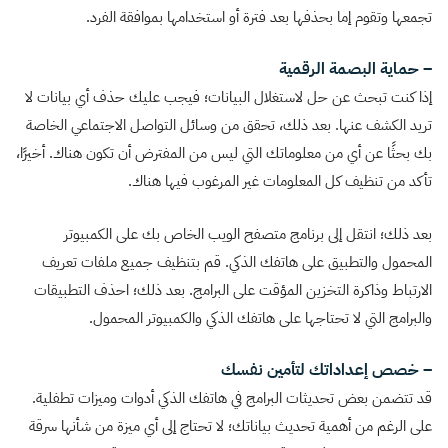
تجمعها وتقوم إما بحذفها بعد فترة أو استخدامها بموافقة الفرد.
– حماية البصمة الرقمية
إذا كنت تبحث عن حل لاستغلال البيانات؛ فيجب عليك حذف أي بيانات لا
تريد الكشف عنها. بعد ذلك، تحقق من وسائل التواصل الاجتماعي الخاصة
بك بحثًا عن أي من معلوماتك التي ليس من المفترض أن تكون هناك. أخيرًا،
تأكد من تنظيف كل المعلومات غير المرغوب فيها هناك.
بعد ذلك؛ انتقل إلى برنامج متصفح الويب الخاص بك على الكمبيوتر
المحمول والتطبيق على هاتفك الذكي. قم بتنظيف جميع ملفات تعريف
الارتباط وذاكرة التخزين المؤقت على البرامج. بعد ذلك؛ احذف التطبيقات
والبرامج التي لا تحتاجها على هاتفك الذكي والكمبيوتر المحمول.
– خصص إعداداتك لتأمين نفسك
قد تتضمن بعض تحديثات البرامج في هاتفك الذكي أدوات وميزات تطفلية.
على الرغم من أهمية تحديث بياناتك؛ لا تحتاج إلى أي ميزة من شأنها سرقة