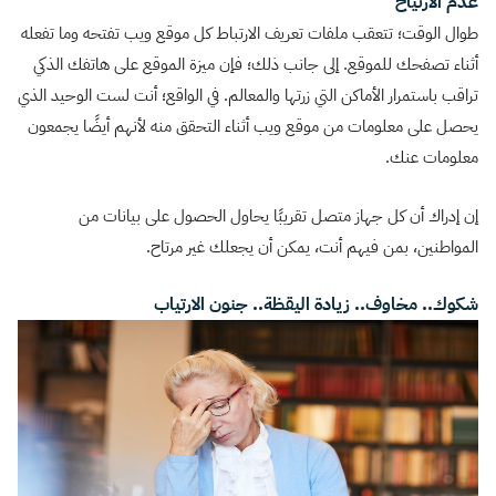
عدم الارتياح
طوال الوقت؛ تتعقب ملفات تعريف الارتباط كل موقع ويب تفتحه وما تفعله
أثناء تصفحك للموقع. إلى جانب ذلك؛ فإن ميزة الموقع على هاتفك الذكي
تراقب باستمرار الأماكن التي زرتها والمعالم. في الواقع؛ أنت لست الوحيد الذي
يحصل على معلومات من موقع ويب أثناء التحقق منه لأنهم أيضًا يجمعون
معلومات عنك.
إن إدراك أن كل جهاز متصل تقريبًا يحاول الحصول على بيانات من
المواطنين، بمن فيهم أنت، يمكن أن يجعلك غير مرتاح.
شكوك.. مخاوف.. زيادة اليقظة.. جنون الارتياب