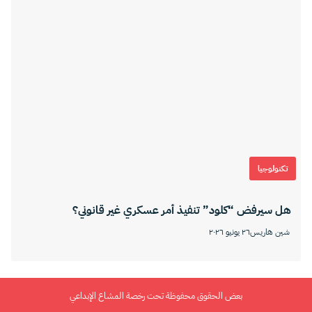
تكنولوجيا
هل سيرفض “كلود” تنفيذ أمر عسكري غير قانوني؟
شين هاريس
٢٦ يونيو ٢٠٢٦
بعض الحقوق محفوظة تحت رخصة المشاع الإبداعي