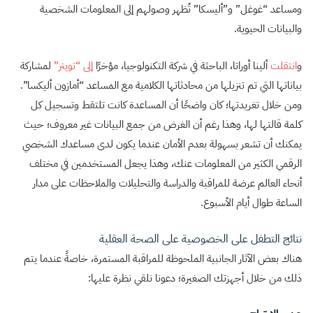
ومساعد “غوغل” و”أليسكا” تُظهر وصولهم إلى المعلومات الشخصية
والبيانات الحيوية.
و
انتقلت
ألينا أوراتا، الباحثة في شركة التكنولوجيا، مؤخرًا
إلى “تويتر”
لمشاركة
بياناتها التي تم تنزيلها من محادثاتها الكلامية مع المساعد “أمازون أليكسا”.
ومن خلال تغريدتها؛ كان واضحًا أن المساعدة كانت تلتقط وتسجيل كل
كلمة قالتها لها، وهذا رغم أن الغرض من جمع البيانات غير معروف؛ حيث
يمكنك أن تشعر بسهولة بعدم الأمان عندما يكون لدى مساعدك الشخصي
الرقمي الكثير من المعلومات عنك، وهذا يجعل المستخدمين في مختلف
أنحاء العالم عرضة للمراقبة والدراسة والتحليلات والملاحظات على مدار
الساعة طوال أيام الأسبوع.
نتائج التطفل على الخصوصية على الصحة العقلية
هناك بعض الآثار الجانبية الملحوظة للمراقبة المستمرة، خاصةً عندما يتم
ذلك من خلال أجهزتك الصغيرة؛ دعونا نلقي نظرة عليها: