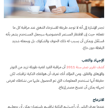
تجدر الإشارة إلى أنه لا توجد طريقة للاسترخاء الذهني عند مراقبة كل ما
تفعله؛ حيث إن الافتقار المستمر للخصوصية سيجعل المستخدم يشعر بأنه
مُستَغَل ويمكن أن يسبب له ذلك الخوف والشكوك، بل ويجعله شديد
اليقظة دون داع.
الإجهاد والتعب
كشف تقرير صدر سنة 2011
أن مراقبة الفرد لفترة طويلة تزيد من التوتر
والإرهاق والقلق. ومن المؤكد أنك تعرف أن هواتفك الذكية تراقبك، لكن
حقيقة أنها تستخدم المعلومات التي تم الحصول عليها من نشاطك لغرض
تجهله يمكن أن تصبح مصدر إزعاج.
الانزعاج
عندما يعرف الناس أن أجهزتهم الذكية تراقبهم باستمرار؛ يمكن أن يجعلهم