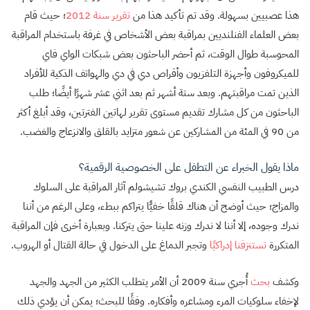
هذا عصبيين بسهولة. وقد تم تأكيد هذا من
تقرير سنة 2012
؛ حيث قام
بعض العلماء الفنلنديين بمراقبة بعض الأشخاص في غرفة باستخدام المراقبة
المحوسبة طوال الوقت، ثم أحضر الباحثون بعض شبكات الواي فاي
للميكروفون وأجهزة التلفزيون وأقراص دي في دي والهواتف الذكية للأفراد
الذين تمت مراقبتهم. وبعد ستة أشهر ثم بعد اثني عشر شهرًا أيضًا؛ طلب
الباحثون من كل مشارك تقديم مستوى تقرير لهاتين الفترتين، وقد أبلغ أكثر
من 90 في المئة من المشاركين عن شعور متزايد بالقلق والانزعاج والغضب.
ماذا يقول الخبراء عن التطفل على الخصوصية الرقمية؟
درس الطبيب النفسي الكندي بروك تشيشولم آثار المراقبة على السلوك
والمزاج؛ حيث أوضح أن هناك قلقًا خفيًّا يتراكم ببطء، وعلى الرغم من أننا
ندرك وجوده، إلا أننا لا ندرك وزنه علينا حتى يتركنا. وبعبارة أخرى فإن المراقبة
المتكررة
تستنزفنا إدراكيًا
وتجبر الدماغ على الدخول في حالة القتال أو الهروب.
وكشف
بحث
أُجري سنة 2009 أن الأمر يتطلب الكثير من الجهد والجهد
لإخفاء سلوكيات المرء ومشاعره وأفكاره. وفقًا للبحث؛ يمكن أن يؤدي ذلك