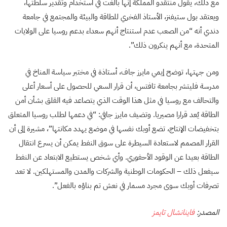
مع ذلك، يقول منتقدو المملكة إنها بالغت في استخدام وتقدير سلطتها،
ويعتقد بول ستيفنز، الأستاذ الفخري للطاقة والبيئة والمجتمع في جامعة
دندي أنه “من الصعب عدم استنتاج أنهم سعداء بدعم روسيا على الولايات
المتحدة، مع أنهم ينكرون ذلك”.
ومن جهتها، توضح إيمي مايرز جاف، أستاذة في مختبر سياسة المناخ في
مدرسة فليتشر بجامعة تافتس، أن قرار السعي للحصول على أسعار أعلى
والتحالف مع روسيا في مثل هذا الوقت الذي يتصاعد فيه القلق بشأن أمن
الطاقة يُعد قرارا مصيريا. وتضيف مايرز جافي: “في دعمها لطلب روسيا المتعلق
بتخفيضات الإنتاج، تضع أوبك نفسها في موضع يهدد مكانتها”، مشيرة إلى أن
القرار المصمم لاستعادة السيطرة على سوق النفط يمكن أن يسرع انتقال
الطاقة بعيدا عن الوقود الأحفوري. وأي شخص يستطيع الابتعاد عن النفط
سيفعل ذلك – الحكومات الوطنية والشركات والمدن والمستهلكين. لا تعد
تصرفات أوبك سوى مجرد مسمار في نعش تم بناؤه بالفعل”.
المصدر:
فاينانشال تايمز