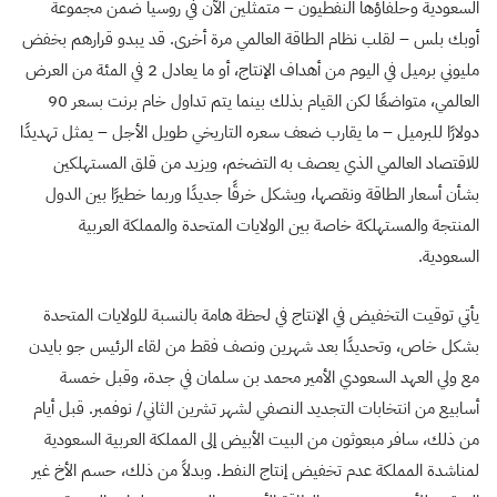
السعودية وحلفاؤها النفطيون – متمثلين الآن في روسيا ضمن مجموعة
أوبك بلس – لقلب نظام الطاقة العالمي مرة أخرى. قد يبدو قرارهم بخفض
مليوني برميل في اليوم من أهداف الإنتاج، أو ما يعادل 2 في المئة من العرض
العالمي، متواضعًا لكن القيام بذلك بينما يتم تداول خام برنت بسعر 90
دولارًا للبرميل – ما يقارب ضعف سعره التاريخي طويل الأجل – يمثل تهديدًا
للاقتصاد العالمي الذي يعصف به التضخم، ويزيد من قلق المستهلكين
بشأن أسعار الطاقة ونقصها، ويشكل خرقًا جديدًا وربما خطيرًا بين الدول
المنتجة والمستهلكة خاصة بين الولايات المتحدة والمملكة العربية
السعودية.
يأتي توقيت التخفيض في الإنتاج في لحظة هامة بالنسبة للولايات المتحدة
بشكل خاص، وتحديدًا بعد شهرين ونصف فقط من لقاء الرئيس جو بايدن
مع ولي العهد السعودي الأمير محمد بن سلمان في جدة، وقبل خمسة
أسابيع من انتخابات التجديد النصفي لشهر تشرين الثاني/ نوفمبر. قبل أيام
من ذلك، سافر مبعوثون من البيت الأبيض إلى المملكة العربية السعودية
لمناشدة المملكة عدم تخفيض إنتاج النفط. وبدلاً من ذلك، حسم الأخ غير