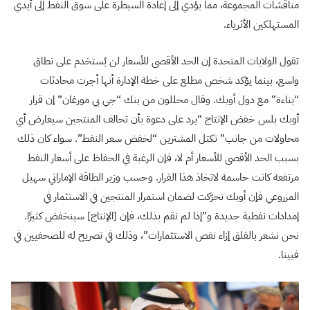
مناقشات المجموعة، مما يؤدي إلى إعادة السيطرة على سوق النفط إلى أيدي
المستهلكين الأثرياء.
تقول الولايات المتحدة إن الحد الأقصى للأسعار لن يُستخدم على نطاق
واسع، بينما يؤكد شخص مطلع على خطة الإدارة أنها أجرت محادثات
“بناءة” مع دول أوبك. وقال محللون من بنك “جي بي مورغان” إن قرار
أوبك بلس خفض الإنتاج “يرد على دعوة بأن تحالف المنتجين سيعارض أي
محاولات من جانب” تكتل المشترين “لخفض سعر النفط”. سواء كان ذلك
بسبب الحد الأقصى للأسعار أم لا، فإن الرغبة في الحفاظ على أسعار النفط
مرتفعة كانت حاسمة لاتخاذ هذا القرار. وحسب وزير الطاقة الإماراتي سهيل
المزروعي فإن أوبك تحرّكت لضمان استمرار المنتجين في الاستثمار في
إمدادات نفطية جديدة و”إذا لم نقم بذلك، فإن [الإنتاج] سينخفض كثيرًا.
نحن نشعر بالقلق إزاء نقص الاستثمارات”، وذلك في تصريح له للصحفيين في
فيينا.