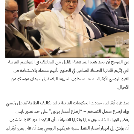
من المرجح أن تجد هذه المناقشة القليل من التعاطف في العواصم الغربية
التي يَتّهم قادتها الحلفاءَ القدامى في الخليج بأنهم سعداء بالاستفادة من
الغزو الروسي لأوكرانيا بينما يحبطون الجهود الرامية إلى حرمان موسكو من
الأموال.
منذ غزو أوكرانيا، حددت الحكومات الغربية تزايد تكاليف الطاقة كعامل رئيسي
وراء ارتفاع معدل التضخم – “ارتفاع أسعار بوتين” على حد تعبير بايدن.
رفض الوزراء الخليجيون مرارا وتكرارا الاعتراف بأن الركود الذي كانوا يخشون
أن يؤدي إلى انهيار أسعار النفط سببه شريكهم الروسي بعد أن قام بغزو أوكرانيا