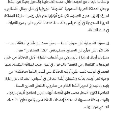
وانتخاب بايدن، مع تعهّده خلال حملته الانتخابية بالتحول بعيدًا عن النفط
وجعل المملكة العربية السعودية “منبوذة” لتورطها في قتل جمال خاشقجي،
لم يؤد إلا إلى تعميق الفجوة. لكن غزو أوكرانيا من قبل روسيا، حليفة المملكة
العربية السعودية في أوبك بلس منذ سنة 2016، قضى على جميع الأعراف
في عالم الطاقة.
إن معركة السيطرة على سوق النفط – وحتى مستقبل قطاع الطاقة نفسه –
بات الآن على مرأى من الجميع. مستهدفين “تكتل المشترين” يقول
مسؤولو أوبك إن إدارة بايدن هي من أشعلت الشرارة الأولى للخلاف من خلال
تعهدها بـ “الانتقال من النفط” والدخول في عصر جديد للطاقة النظيفة، بينما
تعتمد في الوقت نفسه على أوبك للحفاظ على أسعار النفط منخفضة. من
وجهة نظر أوبك، بدأت واشنطن أيضًا التدخل في أسواقها. فقد كان قرار إدارة
بايدن بالبدء في تحرير النفط الخام من مخزونها النفطي الطارئ السنة
الماضية لكبح الأسعار مصدر قلق لأعضاء أوبك الذين اعتقدوا أنهم يلتزمون
بالوفاء بخطة محسوبة لاستعادة إمدادات النفط تدريجيًا مع تعافي الاقتصاد
العالمي من الوباء.