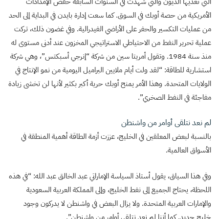
التي تغذيها الديون والتي شهدت في السنوات السابقة خفض الإمدادات
الأمريكية من حصة أوبك في السوق. كما سعت إدارة بايدن في البداية إلى الحد
من عمليات التكسير والحفر على الأراضي الفيدرالية. وفي غضون ذلك، تركت
عملية تحرير النفط من الاحتياطي الاستراتيجي المخزون عند أدنى مستوى له
منذ سنة 1984. وتقول أمريتا سين من شركة “إنرجي أسبكتس”، وهي شركة
استشارية للطاقة: “لقد ولت أيام ملايين البراميل اليومية من نمو الإنتاج في
الولايات المتحدة. وهذا الأمر يمنح أوبك حرية أكبر بكثير لأنها لن تخشى زيادة
مفاجئة في النفط الصخري”.
لم نعد نتلقى أوامر من واشنطن
بالنسبة لبعض المعلقين في الخليج، عززت أزمة الطاقة أهمية المنطقة في
الأسواق العالمية.
وفي هذا السياق، يقول أستاذ السياسة الإماراتي عبد الخالق عبد الله: “في هذه
اللحظة، يحتاج الجميع إلى نفط الخليج، وإلى المملكة العربية السعودية
والإمارات العربية المتحدة. ولا يزال البعض في واشنطن لا يدركون وجود
خليج جديد. كما أننا لم نعد نتلقى أوامر من واشنطن”.