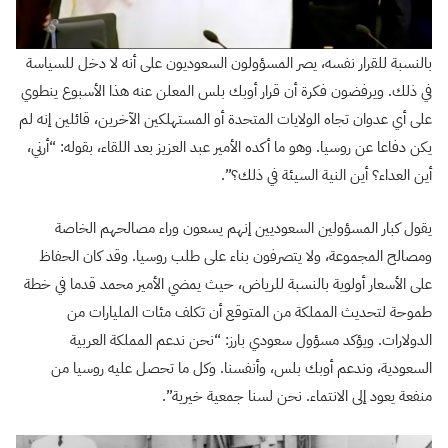
بالنسبة للقرار نفسه، يصر المسؤولون السعوديون على أنه لا دخل للسياسة
في ذلك. ويرفضون فكرة أن قرار أوبك بلس المعلن عنه هذا الأسبوع ينطوي
على أي عدوان تجاه الولايات المتحدة أو المستهلكين الآخرين، قائلين إنه لم
يكن دفاعا عن روسيا. وهو ما أكده الأمير عبد العزيز بعد اللقاء، بقوله: “أرني،
أين العداء؟ أين النية السيئة في ذلك؟”.
يقول كبار المسؤولين السعوديين إنهم يسعون وراء مصالحهم الخاصة
ومصالح المجموعة، ولا يتصرفون بناء على طلب روسيا. وقد كان الحفاظ
على الأسعار أولوية بالنسبة للرياض، حيث يمضي الأمير محمد قدما في خطة
طموحة لتحديث المملكة من المتوقع أن تكلف مئات المليارات من
الدولارات. ويؤكد مسؤول سعودي بارز: “نحن ندعم المملكة العربية
السعودية، وندعم أوبك بلس، وأنفسنا. وكل ما تحصل عليه روسيا من
منفعة يعود إلى الانتماء. نحن لسنا جمعية خيرية”.