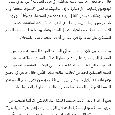
قال روجر ديون، مراقب أوبك المخضرم في مزود البيانات “إس آند بي غلوبال
كوموديتي إنسايت”، في مذكرة له إن التخفيضات تمثل “تسليحًا للنفط” وأن
توقيت ومكان الاجتماع كانا إشارة متعمّدة من المنظمة، مضيفًا أن وجود
نائب رئيس الوزراء الروسي الخاضع للعقوبات الأمريكية لمناقشة تشديد
الامدادت النفطية، مع اقتراب فصل الشتاء وقيام روسيا فعليا بإضفاء الطابع
العسكري على صادراتها من الغاز إلى أوروبا، يبعث برسالة واضحة”.
وحسب ديون فإن “المسار العدائي للمملكة العربية السعودية سيزيد من
المخاطر التي تنطوي على ارتفاع أسعار النفط”. بالنسبة للمملكة العربية
السعودية، التي اعتمدت منذ فترة طويلة على الولايات المتحدة للحصول على
الدعم العسكري كجزء من تحالف الطاقة مقابل الأمن خلال حربين في الخليج
وهجمات 11 أيلول/ سبتمبر، فإنها تبرز ثقة جديدة في قدرتها على التحرر من
الضغط الأمريكي والتصرف بما يخدم مصالحها التجارية والدبلوماسية.
ومع أن إدارة بايدن كانت مستعدة لتقبّل قرار الخفض، إلا أنها صُدمت من
خرق التحالف. وعلى خلفية ذلك، قال الرئيس بايدن إنه يشعر “بخيبة أمل”
وسيبحث عن “بدائل” لتعزيز الإمدادات، في حين صرح البيت الأبيض بأن