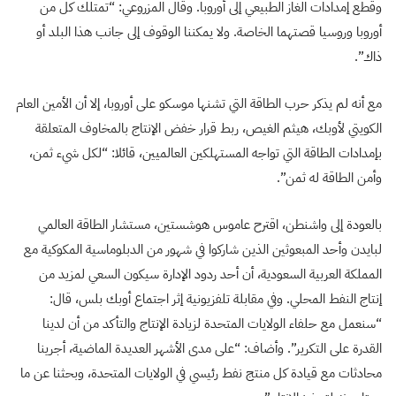
وقطع إمدادات الغاز الطبيعي إلى أوروبا. وقال المزروعي: “تمتلك كل من
أوروبا وروسيا قصتهما الخاصة. ولا يمكننا الوقوف إلى جانب هذا البلد أو
ذاك”.
مع أنه لم يذكر حرب الطاقة التي تشنها موسكو على أوروبا، إلا أن الأمين العام
الكويتي لأوبك، هيثم الغيص، ربط قرار خفض الإنتاج بالمخاوف المتعلقة
بإمدادات الطاقة التي تواجه المستهلكين العالميين، قائلا: “لكل شيء ثمن،
وأمن الطاقة له ثمن”.
بالعودة إلى واشنطن، اقترح عاموس هوشستين، مستشار الطاقة العالمي
لبايدن وأحد المبعوثين الذين شاركوا في شهور من الدبلوماسية المكوكية مع
المملكة العربية السعودية، أن أحد ردود الإدارة سيكون السعي لمزيد من
إنتاج النفط المحلي. وفي مقابلة تلفزيونية إثر اجتماع أوبك بلس، قال:
“سنعمل مع حلفاء الولايات المتحدة لزيادة الإنتاج والتأكد من أن لدينا
القدرة على التكرير”. وأضاف: “على مدى الأشهر العديدة الماضية، أجرينا
محادثات مع قيادة كل منتج نفط رئيسي في الولايات المتحدة، وبحثنا عن ما