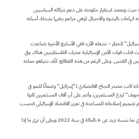
ه؛ حيث ويعتمد استقرار حكومته على دعم شركائه السياسيين
جه اتهامات بالرشوة والاحتيال (وهي مزاعم ينفيها بشدة)، أسبابه
”إسرائيل” للخطر – تشغله الآن؛ ففي الأسابيع الأخيرة تصاعدت
يث قتلت قوات الأمن الإسرائيلية عشرات الفلسطينيين هناك، وفي
ليين في القدس. وعلى الرغم من هذه الفظائع؛ كثّف نتنياهو حملته
اته كانت مصدر النجاح الاقتصادي لـ”إسرائيل” وضمانًا للنمو في
يف” لردع المستثمرين، وأصر على أن آلاف المستثمرين كانوا
 تصميم إصلاحاته للمساعدة في تعزيز الاقتصاد الإسرائيلي فحسب.
حتى الآن؛ هناك القليل من الدلائل على تعثر الاقتصاد الذي نما بنسبة تزيد عن 6 بالمائة في سنة 2022 ويبقى أن نرى ما إذا