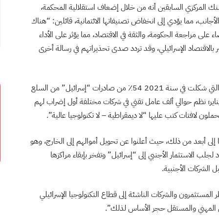
بنك المركزي السابقين أنه من خلال إضعاف استقلالية المحكمة،
أجانب، مما يؤدي إلى انخفاض تصنيفاتها الائتمانية، قائلين: “هناك
اء على مراجعة الحكومة، والثقة في الاقتصاد، مما يؤثر على الأداء
بالاقتصاد الإسرائيلي، وقد تردد صدى تحذيراتهم في رسالة أخرى
وأرسل قادة الأعمال والمستثمرين في قطاع التكنولوجيا، والتي شكلت في سنة 2021 54٪ من صادرات “إسرائيل” من السلع
لة من قبل، وفي 24 كانون الثاني/ يناير؛ نظم حوالي ألف عامل تقني في شركات مختلفة أول إضراب لهم
لون لافتات كتب عليها “لا ديمقراطية – لا تكنولوجيا عالية”.
إلى أبعد من ذلك، حيث أعلنوا عن تحويل أموالهم إلى الخارج، وهو
لب الاستثمار الأجنبي إلى “إسرائيل” وتفخر بإبقاء مراكزها
ل الشركات الأجنبية.
 المستثمرون والشركات الناشئة إلى قطاع التكنولوجيا الإسرائيلي
وني المهني والمستقل حجر الأساس لذلك”.