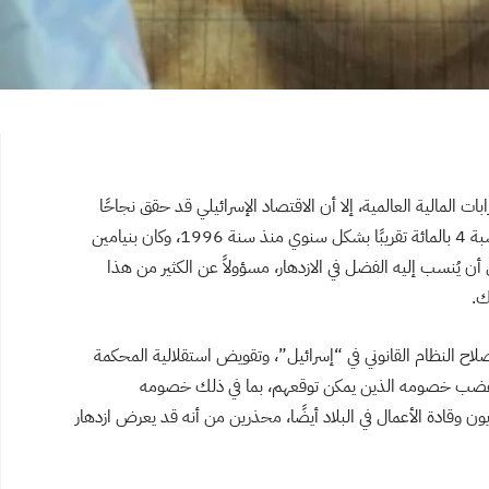
 المالية العالمية، إلا أن الاقتصاد الإسرائيلي قد حقق نجاحًا
مطردًا، وباستثناء ما وقع في سنة 2020؛ نما الاقتصاد بنسبة 4 بالمائة تقريبًا بشكل سنوي منذ سنة 1996، وكان بنيامين
ل أن يُنسب إليه الفضل في الازدهار، مسؤولاً عن الكثير من هذا
ك.
ح النظام القانوني في “إسرائيل”، وتقويض استقلالية المحكمة
، غضب خصومه الذين يمكن توقعهم، بما في ذلك خصومه
ن وقادة الأعمال في البلاد أيضًا، محذرين من أنه قد يعرض ازدهار