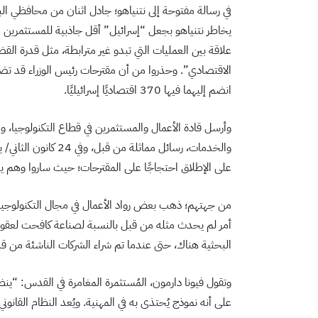
في رسالة مفتوحة إلى نتنياهو؛ جادل اثنان من محافظي ال
يخاطر نتنياهو بجعل “إسرائيل” أقل جاذبية للمستثمرين ال
علاقة بين العمليات التي تبدو غير مترابطة، مثل قدرة القض
الاقتصادي”. وحذروا من أن مقترحات رئيس الوزراء قد تضر 
انضم إليهما فيها 370 اقتصاديًا إسرائيليًا.
والخدمات، رسائل مماث
على الإطلاق احتجاجًا على المقترحات؛ حيث ساروا وهم يحم
من جهتهم؛ ذهب بعض رواد الأعمال في مجال التكنولوجيا 
أمر لم يحدث مثله من قبل بالنسبة لصناعة كافحت لعقود لج
البحثية هناك، حتى عندما تم شراء الشركات الناشئة من قب
وتقول فيونا دارمون، المُستثمرة المغامرة في القدس: “ينظر
على أنه نموذج يُحتذى به في المهنية. ويُعد النظام القان