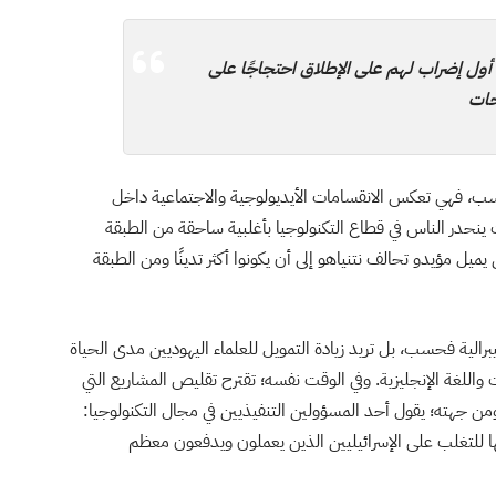
أول إضراب لهم على الإطلاق احتجاجًا على
حات
سب، فهي تعكس الانقسامات الأيديولوجية والاجتماعية داخل
ينحدر الناس في قطاع التكنولوجيا بأغلبية ساحقة من الطبقة
يميل مؤيدو تحالف نتنياهو إلى أن يكونوا أكثر تدينًا ومن الطبقة
رالية فحسب، بل تريد زيادة التمويل للعلماء اليهوديين مدى الحياة
اللغة الإنجليزية. وفي الوقت نفسه؛ تقترح تقليص المشاريع التي
 ومن جهته؛ يقول أحد المسؤولين التنفيذيين في مجال التكنولوجيا:
ا للتغلب على الإسرائيليين الذين يعملون ويدفعون معظم