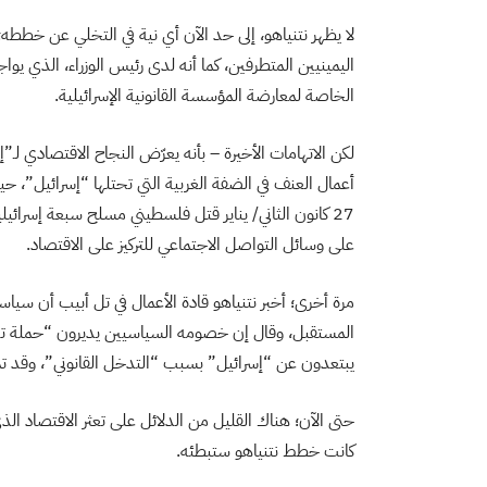
لا يظهر نتنياهو، إلى حد الآن أي نية في التخلي عن خطط
اليمينيين المتطرفين، كما أنه لدى رئيس الوزراء، الذي يوا
الخاصة لمعارضة المؤسسة القانونية الإسرائيلية.
لكن الاتهامات الأخيرة – بأنه يعرّض النجاح الاقتصادي لـ
أعمال العنف في الضفة الغربية التي تحتلها “إسرائيل”، ح
27 كانون الثاني/ يناير قتل فلسطيني مسلح سبعة إسرائي
على وسائل التواصل الاجتماعي للتركيز على الاقتصاد.
مرة أخرى؛ أخبر نتنياهو قادة الأعمال في تل أبيب أن سياس
المستقبل، وقال إن خصومه السياسيين يديرون “حملة تخو
يبتعدون عن “إسرائيل” بسبب “التدخل القانوني”، وقد تم
كانت خطط نتنياهو ستبطئه.