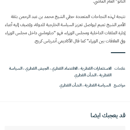
الناتو” العام الماضي.
نتيجة لهذه النجاحات المتعددة حظي الشيخ محمد بن عبد الرحمن بثقة
الأمير الشيخ تميم ليواصل تعزيز السياسة الخارجية للدولة، ويُضيف إليه أعباء
إدارة الملفات الداخلية ومجلس الوزراء، فهو “دبلوماسي داخل مجلس الوزراء
وفي العلاقات بين الوزراء” كما قال الأكاديمي أندرياس كريج.
علامات
الاستثمارات القطرية
،
الاقتصاد القطري
،
الجيش القطري
،
السياسة
القطرية
،
الشأن القطري
مواضيع
السياسة القطرية
،
الشأن القطري
قد يعجبك ايضا