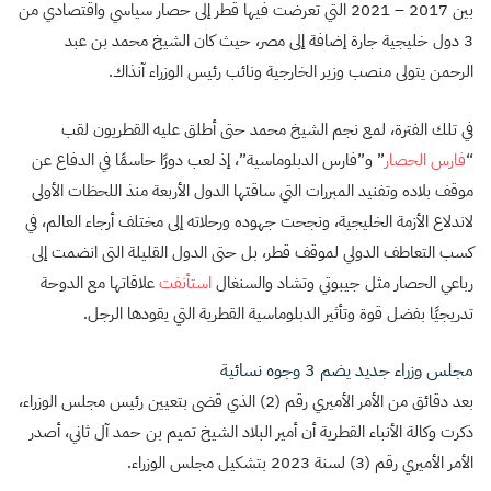
بين 2017 – 2021 التي تعرضت فيها قطر إلى حصار سياسي واقتصادي من
3 دول خليجية جارة إضافة إلى مصر، حيث كان الشيخ محمد بن عبد
الرحمن يتولى منصب وزير الخارجية ونائب رئيس الوزراء آنذاك.
في تلك الفترة، لمع نجم الشيخ محمد حتى أطلق عليه القطريون لقب
“
فارس الحصار
” و”فارس الدبلوماسية”، إذ لعب دورًا حاسمًا في الدفاع عن
موقف بلاده وتفنيد المبررات التي ساقتها الدول الأربعة منذ اللحظات الأولى
لاندلاع الأزمة الخليجية، ونجحت جهوده ورحلاته إلى مختلف أرجاء العالم، في
كسب التعاطف الدولي لموقف قطر، بل حتى الدول القليلة التى انضمت إلى
رباعي الحصار مثل جيبوتي وتشاد والسنغال
استأنفت
علاقاتها مع الدوحة
تدريجيًا بفضل قوة وتأثير الدبلوماسية القطرية التي يقودها الرجل.
مجلس وزراء جديد يضم 3 وجوه نسائية
بعد دقائق من الأمر الأميري رقم (2) الذي قضى بتعيين رئيس مجلس الوزراء،
ذكرت وكالة الأنباء القطرية أن أمير البلاد الشيخ تميم بن حمد آل ثاني، أصدر
الأمر الأميري رقم (3) لسنة 2023 بتشكيل مجلس الوزراء.