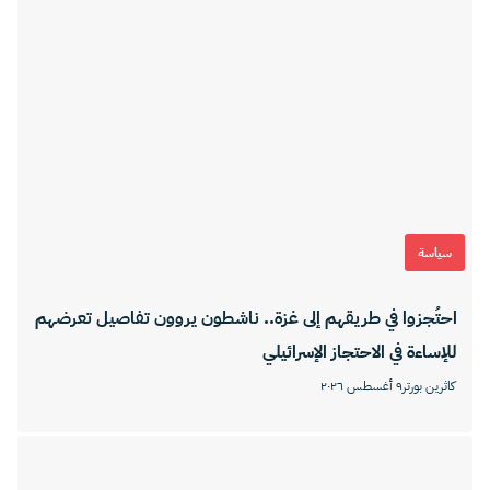
سياسة
احتُجزوا في طريقهم إلى غزة.. ناشطون يروون تفاصيل تعرضهم
للإساءة في الاحتجاز الإسرائيلي
كاثرين بورتر
٩ أغسطس ٢٠٢٦