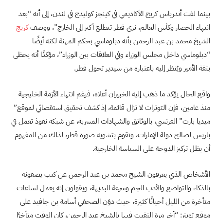
بينما لفت أندرياس كريج الأكاديمي في كينجز كوليدج في لندن، إلى أنه “بعد
انتهاء الحصار وكأس العالم، نرى قطر تتطلع أكثر إلى الخارج”، ووصف
كريج
الشيخ محمد بن عبد الرحمن بأنه دبلوماسي بحكم المهنة لكنه أيضًا
“دبلوماسي داخل مجلس الوزراء وفي العلاقات بين الوزراء”، مؤكدًا أنه يحظى
بثقة الأمير ويُنظر إليه باعتباره من سيدير تحول قطر.
واقع الحال يؤكد ما ذهب إليه الخبيران أعلاه، فرغم انتهاء الأزمة الخليجية
منذ عامين، فإن التوترات لا تزال قائمة، إذ كشف تحقيق استقصائي لموقع”
ميديا بارت” الفرنسي، بالوثائق والشهادات المسربة، عن شبكة نفوذ تعمل في
باريس لصالح دولة الإمارات، وتقوم بتشويه صورة قطر، لذلك من المفهوم
أن يظل تركيز الدوحة على السياسة الخارجية.
الأشخاص الذي يعرفون الشيخ محمد بن عبد الرحمن عن كثب يصفونه
بالذكاء والتواضع والأدب الجم وسرعة البديهة، ويقولون إنه يعمل لساعات
متأخرة من الليل أحيانًا كثيرة، حيث دوّن الصحفي أسامة بن جافيد على
موقع تويتر: “آخر مرة التقيت فيها بالشيخ عبد الرحمن، كان الوقت متأخرًا