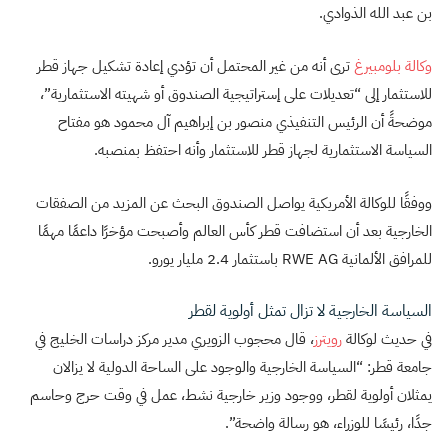
بن عبد الله الذوادي.
وكالة بلومبيرغ
ترى أنه من غير المحتمل أن تؤدي إعادة تشكيل جهاز قطر
للاستثمار إلى “تعديلات على إستراتيجية الصندوق أو شهيته الاستثمارية”،
موضحةً أن الرئيس التنفيذي منصور بن إبراهيم آل محمود هو مفتاح
السياسة الاستثمارية لجهاز قطر للاستثمار وأنه احتفظ بمنصبه.
ووفقًا للوكالة الأمريكية يواصل الصندوق البحث عن المزيد من الصفقات
الخارجية بعد أن استضافت قطر كأس العالم وأصبحت مؤخرًا داعمًا مهمًا
للمرافق الألمانية RWE AG باستثمار 2.4 مليار يورو.
السياسة الخارجية لا تزال تمثل أولوية لقطر
في حديث لوكالة
رويترز
، قال محجوب الزويري مدير مركز دراسات الخليج في
جامعة قطر: “السياسة الخارجية والوجود على الساحة الدولية لا يزالان
يمثلان أولوية لقطر، ووجود وزير خارجية نشط، عمل في وقت حرج وحاسم
جدًا، رئيسًا للوزراء، هو رسالة واضحة”.