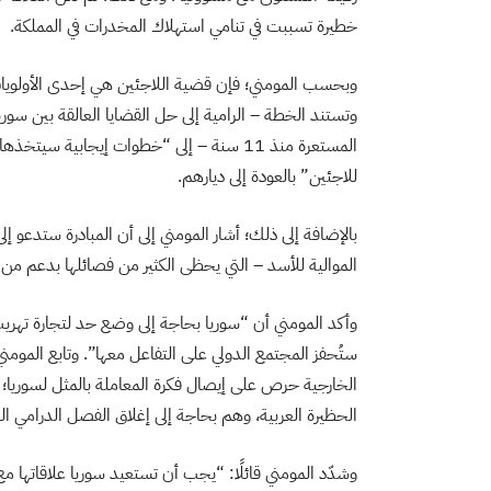
خطيرة تسببت في تنامي استهلاك المخدرات في المملكة.
وبحسب المومني؛ فإن قضية اللاجئين هي إحدى الأولويات 
وتستند الخطة – الرامية إلى حل القضايا العالقة بين سوريا
المستعرة منذ 11 سنة – إلى “خطوات إيجابية 
للاجئين” بالعودة إلى ديارهم.
بالإضافة إلى ذلك؛ أشار المومني إلى أن المبادرة ستدعو إ
الموالية للأسد – التي يحظى الكثير من فصائلها بدعم من 
وأكد المومني أن “سوريا بحاجة إلى وضع حد لتجارة تهر
ستُحفز المجتمع الدولي على التفاعل معها”. وتابع المومني
الخارجية حرص على إيصال فكرة المعاملة بالمثل لسوريا؛ م
الحظيرة العربية، وهم بحاجة إلى إغلاق الفصل الدرامي ال
وشدّد المومني قائلًا: “يجب أن تستعيد سوريا علاقاتها