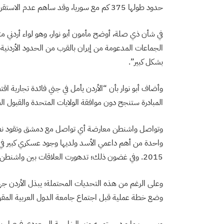
حدود طولها 375 كم مع سوريا، وقد ساهم عدم الاستقرار المصاحب للصراع في تدهور اقتصاد المملكة.
في شأن ذي صلة، أوضح مأمون أبو نوار، وهو لواء أردني م
الجماعات المدعومة من إيران بالقرب من الحدود الأردنية،
بشكل كبير”.
وأضاف أبو نوار بأن “الأردن يأمل في جني فائدة تجارية ا
المبادرة ستنجح دون موافقة الولايات المتحدة والقبول ال
وتواصل واشنطن معارضة أي تواصل مع دمشق وتقود نظام 
واحدة من أهم داعمي الأسد ولديها وجود عسكري كبير في
2015. وفي غضون ذلك؛ تدهورت العلاقات بين واشنطن وموسكو في أعقاب
وعلى الرغم من هذه التحديات المحتملة؛ يبذل الأردن جهو
وضع خطة عملية قبل اجتماع جامعة الدول العربية المقرر عقده في ا