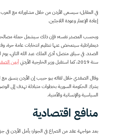
في المقابل؛ سيسعى الأردن من خلال مشاوراته مع العرب إ
إعادة الإعمار وعودة اللاجئين.
وبحسب المصدر نفسه؛ فإن ذلك سيشمل حملة مصالحة و
ديمقراطية سيتمخض عنها تنظيم انتخابات عامة حرة، وقد 
الصدد. في سياق متصل؛ أدى الملك عبد الله الثاني، يوم ا
سنة 2019، كما استقبل وزير الخارجية الأردني
أيمن الصف
وقال الصفدي خلال لقائه ببو حبيب إن الأردن ينسق مع ا
يشرك الحكومة السورية بخطوات متبادلة تهدف إلى الوصول ت
السياسية والإنسانية والأمنية.
منافع اقتصادية
بعد مواجهة عقد من الصراع في الجوار؛ يأمل الأردن في جن