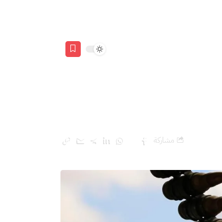
ت والميليشيات
مشاركة