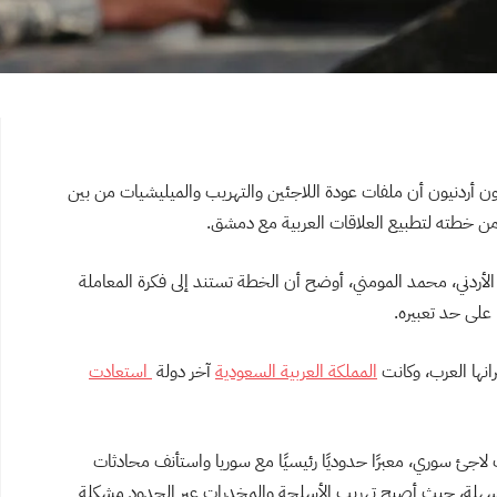
ن أردنيون أن ملفات عودة اللاجئين والتهريب والميليشيات من بين
ن خطته لتطبيع العلاقات العربية مع دمشق.
الأردني، محمد المومني، أوضح أن الخطة تستند إلى فكرة المعاملة
على حد تعبيره.
انها العرب، وكانت
المملكة العربية السعودية
آخر دولة
استعادت
202، افتتح الأردن، الذي استقبل نحو 675 ألف لاجئ سوري، معبرًا حدوديًا رئيسيًا مع سوريا واستأنف محادثات
 سهلة، حيث أصبح تهريب الأسلحة والمخدرات عبر الحدود مشكلة