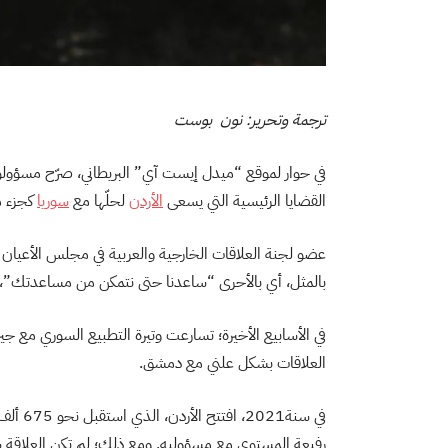
ترجمة وتحرير: نون بوست
في حوار لموقع “ميدل إيست آي” البريطاني، صرّح مسؤولو
القضايا الرئيسية التي يسعى
الأردن
لحلّها مع
سوريا
كجزء م
عضو لجنة العلاقات الخارجية والعربية في مجلس الأعيان 
بالمثل، أي بالأحرى “ساعدنا حتى نتمكن من مساعدتك”، 
في الأسابيع الأخيرة؛ تسارعت وتيرة التطبيع السوري مع جير
العلاقات بشكل علني مع دمشق.
في سنة1
رفيعة المستوى مع مسؤوليه. ومع ذلك؛ لم تكن العلاقة