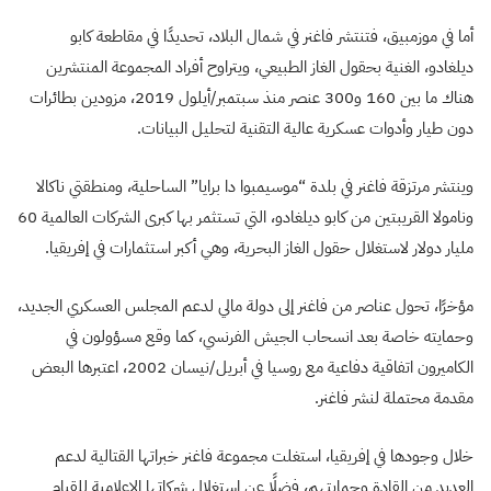
أما في موزمبيق، فتنتشر فاغنر في شمال البلاد، تحديدًا في مقاطعة كابو
ديلغادو، الغنية بحقول الغاز الطبيعي، ويتراوح أفراد المجموعة المنتشرين
هناك ما بين 160 و300 عنصر منذ سبتمبر/أيلول 2019، مزودين بطائرات
دون طيار وأدوات عسكرية عالية التقنية لتحليل البيانات.
وينتشر مرتزقة فاغنر في بلدة “موسيمبوا دا برايا” الساحلية، ومنطقتي ناكالا
ونامولا القريبتين من كابو ديلغادو، التي تستثمر بها كبرى الشركات العالمية 60
مليار دولار لاستغلال حقول الغاز البحرية، وهي أكبر استثمارات في إفريقيا.
مؤخرًا، تحول عناصر من فاغنر إلى دولة مالي لدعم المجلس العسكري الجديد،
وحمايته خاصة بعد انسحاب الجيش الفرنسي، كما وقع مسؤولون في
الكاميرون اتفاقية دفاعية مع روسيا في أبريل/نيسان 2002، اعتبرها البعض
مقدمة محتملة لنشر فاغنر.
خلال وجودها في إفريقيا، استغلت مجموعة فاغنر خبراتها القتالية لدعم
العديد من القادة وحمايتهم، فضلًا عن استغلال شركاتها الإعلامية للقيام