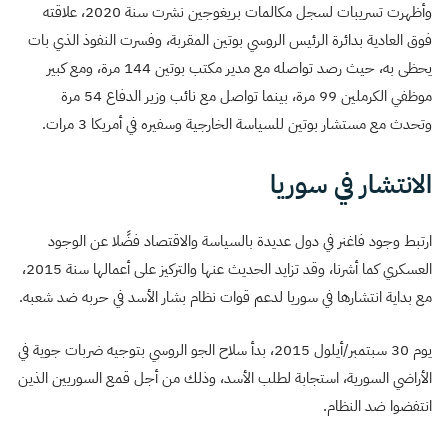
وأظهرت تسريبات لسجل مكالمات بريغوجين نشرت سنة 2020، علاقته
فوق العادية بدائرة الرئيس الروسي بوتين المقربة، وفسرت النفوذ الذي بات
يحظى به، حيث رصد تواصله مع مدير مكتب بوتين 144 مرة، ومع كبير
موظفي الكرملين 99 مرة، بينما تواصل مع نائب وزير الدفاع 54 مرة
وتحدث مع مستشار بوتين للسياسة الخارجية وسفيره في أمريكا 3 مرات.
الانتشار في سوريا
ارتبط وجود فاغنر في دول عديدة بالسياسة والاقتصاد فضًلا عن الوجود
العسكري كما أشرنا، وقد تزايد الحديث عنها والتركيز على أعمالها سنة 2015،
مع بداية انتشارها في سوريا لدعم قوات نظام بشار الأسد في حربه ضد شعبه.
يوم 30 سبتمبر/أيلول 2015، بدأ سلاح الجو الروسي بتوجيه ضربات جوية في
الأراضي السورية، استجابة لطلب الأسد، وذلك من أجل قمع السوريين الذين
انتفضوا ضد النظام.