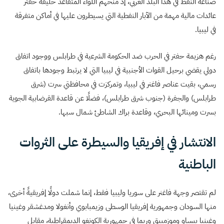
صناعة النفط في هذا البلد العربي، إذ منحهم اللواء المتقاعد خليفة حفتر
عائدات مالية مهمة من الآبار النفطية التي يسيطرون عليها في أماكن متفرقة
في ليبيا.
رغم هزيمة حفتر في الحرب ضد الحكومة الشرعية في طرابلس ووجود اتفاق
دولي يقضي برحيل القوات الأجنبية في ليبيا التي لا يرتبط وجودها باتفاق
رسمي، بقيت عناصر فاغنر في ليبيا، وتمركزت في محافظتي سرت (شرق
طرابلس) والجفرة (جنوب شرق طرابلس)، فضلًا عن قاعدة القرضابية الجوية
بسرت ومينائها البحري، وقاعدة براك الشاطئ شمال سبها.
الانتشار في إفريقيا والسيطرة على الثروات
الباطنية
لم تقتصر وجهة فاغنر على سوريا وليبيا فقط، إنما شملت دولًا إفريقيةً أخرى،
منها السودان وجمهورية إفريقيا الوسطى وزيمبابوي وأنغولا ومدغشقر وغينيا
وغينيا بيساو وموزمبيق وربما في جمهورية الكونغو الديمقراطية، مقابل