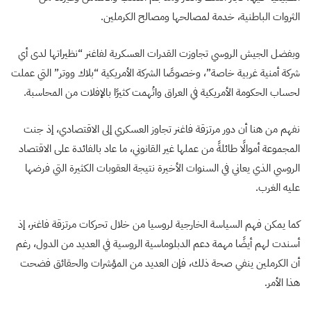
الثروات الباطنية، خدمة لمصالحها ومصالح الكرملين.
وبفضل الجيش الروسي تجاوزت القدرات العسكرية لفاغنر “نظيراتها لدى أي
شركة أمنية غربية خاصة”، وخصوصًا الشركة الأمريكية “بلاك ووتر” التي عملت
لحساب الحكومة الأمريكية في العراق واتُهمت كثيرًا بالإفلات من المحاسبة.
نفهم من هنا أن دور مرتزقة فاغنر تجاوز العسكري إلى الاقتصادي، إذ جنت
المجموعة أموالًا طائلةً من عملها غير القانوني، ما عاد بالفائدة على الاقتصاد
الروسي الذي يعاني في السنوات الأخيرة نتيجة العقوبات الكثيرة التي فرضها
عليه الغرب.
كما يمكن فهم السياسة الخارجية لروسيا من خلال تحركات مرتزقة فاغنر، إذ
أسندت لهم أيضًا مهمة دعم الدبلوماسية الروسية في العديد من الدول، رغم
أن الكرملين ينفي صحة ذلك، فإن العديد من المؤشرات والحقائق فضحت
هذا الأمر.