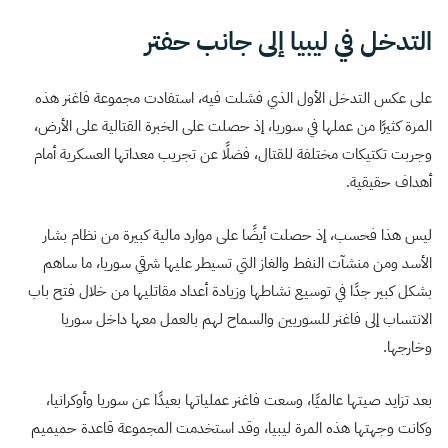
التدخل في ليبيا إلى جانب حفتر
على عكس التدخل الأول الذي فشلت فيه، استفادت مجموعة فاغنر هذه
المرة كثيرًا من عملها في سوريا، إذ حصلت على الخبرة القتالية على الأرض،
وجربت تكتيكات مختلفة للقتال، فضلًا عن تجريب معداتها العسكرية أمام
أهداف حقيقية.
ليس هذا فحسب، إذ حصلت أيضًا على موارد مالية كبيرة من نظام بشار
الأسد ومن منشآت النفط والغاز التي تسيطر عليها شرقي سوريا، ما ساهم
بشكل كبير جدًا في توسيع نشاطها وزيادة أعداد مقاتليها من خلال فتح باب
الانتساب إلى فاغنر للسوريين والسماح لهم بالعمل معها داخل سوريا
وخارجها.
بعد تزايد صيتها عالميًا، وسعت فاغنر عملياتها بعيدًا عن سوريا وأوكرانيا،
وكانت وجهتها هذه المرة ليبيا، وقد استخدمت المجموعة قاعدة حميميم