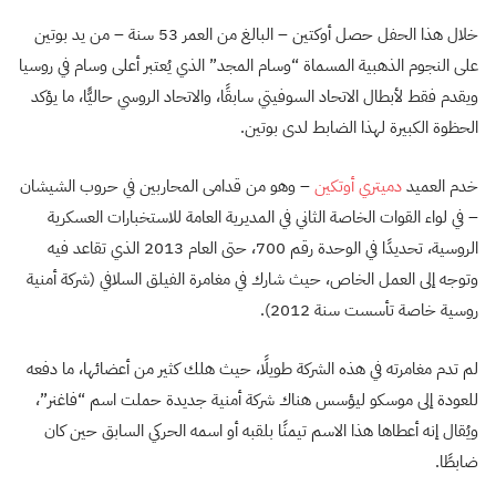
خلال هذا الحفل حصل أوكتين – البالغ من العمر 53 سنة – من يد بوتين
على النجوم الذهبية المسماة “وسام المجد” الذي يُعتبر أعلى وسام في روسيا
ويقدم فقط لأبطال الاتحاد السوفيتي سابقًا، والاتحاد الروسي حاليًّا، ما يؤكد
الحظوة الكبيرة لهذا الضابط لدى بوتين.
خدم العميد
دميتري أوتكين
– وهو من قدامى المحاربين في حروب الشيشان
– في لواء القوات الخاصة الثاني في المديرية العامة للاستخبارات العسكرية
الروسية، تحديدًا في الوحدة رقم 700، حتى العام 2013 الذي تقاعد فيه
وتوجه إلى العمل الخاص، حيث شارك في مغامرة الفيلق السلافي (شركة أمنية
روسية خاصة تأسست سنة 2012).
لم تدم مغامرته في هذه الشركة طويلًا، حيث هلك كثير من أعضائها، ما دفعه
للعودة إلى موسكو ليؤسس هناك شركة أمنية جديدة حملت اسم “فاغنر”،
ويُقال إنه أعطاها هذا الاسم تيمنًا بلقبه أو اسمه الحركي السابق حين كان
ضابطًا.