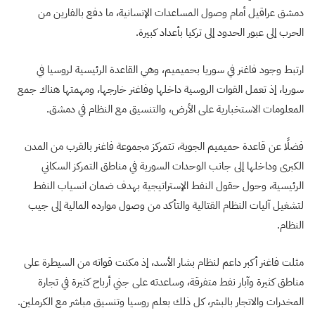
دمشق عراقيل أمام وصول المساعدات الإنسانية، ما دفع بالفارين من
الحرب إلى عبور الحدود إلى تركيا بأعداد كبيرة.
ارتبط وجود فاغنر في سوريا بحميميم، وهي القاعدة الرئيسية لروسيا في
سوريا، إذ تعمل القوات الروسية داخلها وفاغنر خارجها، ومهمتها هناك جمع
المعلومات الاستخبارية على الأرض، والتنسيق مع النظام في دمشق.
فضلًا عن قاعدة حميميم الجوية، تتمركز مجموعة فاغنر بالقرب من المدن
الكبرى وداخلها إلى جانب الوحدات السورية في مناطق التمركز السكاني
الرئيسية، وحول حقول النفط الإستراتيجية بهدف ضمان انسياب النفط
لتشغيل آليات النظام القتالية والتأكد من وصول موارده المالية إلى جيب
النظام.
مثلت فاغنر أكبر داعم لنظام بشار الأسد، إذ مكنت قواته من السيطرة على
مناطق كثيرة وآبار نفط متفرقة، وساعدته على جني أرباح كثيرة في تجارة
المخدرات والاتجار بالبشر، كل ذلك بعلم روسيا وتنسيق مباشر مع الكرملين.