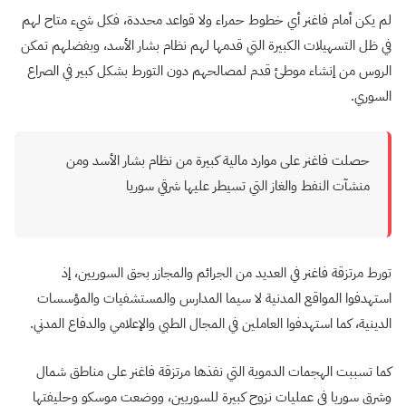
لم يكن أمام فاغنر أي خطوط حمراء ولا قواعد محددة، فكل شيء متاح لهم
في ظل التسهيلات الكبيرة التي قدمها لهم نظام بشار الأسد، وبفضلهم تمكن
الروس من إنشاء موطئ قدم لمصالحهم دون التورط بشكل كبير في الصراع
السوري.
حصلت فاغنر على موارد مالية كبيرة من نظام بشار الأسد ومن
منشآت النفط والغاز التي تسيطر عليها شرقي سوريا
تورط مرتزقة فاغنر في العديد من الجرائم والمجازر بحق السوريين، إذ
استهدفوا المواقع المدنية لا سيما المدارس والمستشفيات والمؤسسات
الدينية، كما استهدفوا العاملين في المجال الطبي والإعلامي والدفاع المدني.
كما تسببت الهجمات الدموية التي نفذها مرتزقة فاغنر على مناطق شمال
وشرق سوريا في عمليات نزوح كبيرة للسوريين، ووضعت موسكو وحليفتها