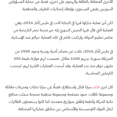
الأخرى المتعلقة بالطاقة والهجوم على أخرى، فضلًا عن حماية المسؤولين
السوريين رفيعي المستوى، وإعطاء إحداثيات للطيران والمدفعية.
لكن أبرز عملية شاركوا فيها في البداية كانت في مارس/آذار 2016، وهي
العملية التي قال فيها الجيش السوري إنه حرر مدينة تدمر التاريخية من
عناصر تنظيم الدولة، وارتكبت فاغنر في تلك العملية جرائم ضد الإنسانية.
في مارس/آذار 2016، نقلت عن مصادر أمنية روسية وجود 2500 من
المرتزقة بسوريا، بينهم 1600 مقاتل خصصت لهم موازنة بقيمة 350
مليون دولار منذ بدء العملية، وقد أسندت العمليات القذرة لهم، ليتجنب
الكرملين المحاسبة.
كان لدى
فاغنر
سرايا قتال واستطلاع، فضلًا عن سرايا دبابات ومدرعات مقاتلة
ومجموعة ناقلات جنود مصفحة ومجموعة مدفعية مدمجة شملت مدافع
ذاتية الحركة وأنظمة إطلاق صواريخ متعددة، كما كانوا يستعملون الطائرات
لنقل المواد اللوجيستية والأشخاص بين مناطق عملياتها المختلفة.