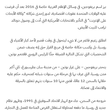
برز اسم بريغوجين، في وسائل الإعلام الغربية خاصة في 2016 بعد أن فرضت
عليه الولايات المتحدة عقوبات اقتصادية، لدور إحدى شركاته “وكالة الأبحاث
على الإنترنت” في التأثير بالانتخابات الأمريكية التي أدت إلى وصول دونالد
ترامب للبيت الأبيض.
انطلق زعيم فاغنر من لا شيء ليتحول في وقت قصير لأحد كبار الأغنياء في
روسيا، بل وكسب مكانة خاصة في مربع القرار حتى إنه يصنف ضمن
الشخصيات التي تشكل الدائرة الضيقة جدًا للرئيس الروسي فلادمير بوتين.
ينحدر بريغوجين – على غرار بوتين – من مدينة سان بطرسبورغ، ثاني أكبر
مدن روسيا، التي عرف بها في مرحلة من سنوات شبابه كمنحرف، حكم عليه
خلالها بالسجن 12 عامًا، قضى منها 10 سنوات بتهم تتعلق بالسرقة
والانتماء إلى عصابة.
خروجه من السجن، جاء مع انهيار الاتحاد السوفيتي في 1991، وظهور نظام
جديد في روسيا، ما دفعه لمحاولة استغلال الفرص المتاحة للعمل في التجارة،