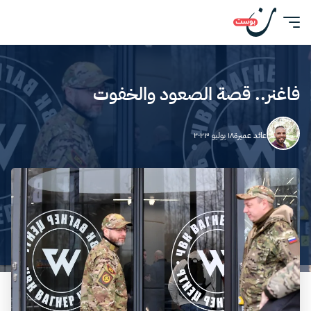
فاغنر.. قصة الصعود والخفوت
عائد عميرة
١٨ يوليو ٢٠٢٣