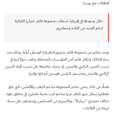
العلاقات مع روسيا.
خلال وجودها في إفريقيا، استغلت مجموعة فاغنر خبراتها القتالية
لدعم العديد من القادة وحمايتهم
يوجد عناصر من مجموعة فاغنر بجمهورية إفريقيا الوسطى أيضًا، وذلك منذ
سنة 2018، وتكفل فاغنر أمن المؤسسات المختلفة، وتلعب دورًا كبيرا في
تدريب الحرس الرئاسي والجيش، إذ يشرف عناصرها على تدريب أفراد الحرس
الرئاسي والجيش ويحرسون الرئيس فوستين أرشانج تواديرا.
فضلًا عن ذلك يحمي عناصر المجموعة مناجم الذهب والألماس، التي يقع
معظمها شمال شرق البلاد، منها مناجم قرب مدينة بامباري، في مناطق نفوذ
تحالف متمردي “سيليكا”، وغالبيتهم من المسلمين، ويحصلون على نسبة
مهمة من العائدات.