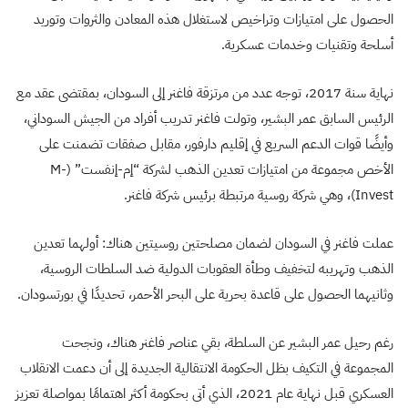
الحصول على امتيازات وتراخيص لاستغلال هذه المعادن والثروات وتوريد
أسلحة وتقنيات وخدمات عسكرية.
نهاية سنة 2017، توجه عدد من مرتزقة فاغنر إلى السودان، بمقتضى عقد مع
الرئيس السابق عمر البشير، وتولت فاغنر تدريب أفراد من الجيش السوداني،
وأيضًا قوات الدعم السريع في إقليم دارفور، مقابل صفقات تضمنت على
الأخص مجموعة من امتيازات تعدين الذهب لشركة “إم-إنفست” (M-
Invest)، وهي شركة روسية مرتبطة برئيس شركة فاغنر.
عملت فاغنر في السودان لضمان مصلحتين روسيتين هناك: أولهما تعدين
الذهب وتهريبه لتخفيف وطأة العقوبات الدولية ضد السلطات الروسية،
وثانيهما الحصول على قاعدة بحرية على البحر الأحمر، تحديدًا في بورتسودان.
رغم رحيل عمر البشير عن السلطة، بقي عناصر فاغنر هناك، ونجحت
المجموعة في التكيف بظل الحكومة الانتقالية الجديدة إلى أن دعمت الانقلاب
العسكري قبل نهاية عام 2021، الذي أتى بحكومة أكثر اهتمامًا بمواصلة تعزيز