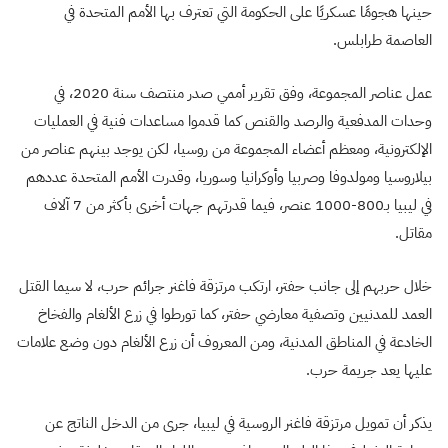
حينها هجومًا عسكريًا على الحكومة التي تعترف بها الأمم المتحدة في
العاصمة طرابلس.
عمل عناصر المجموعة، وفق تقرير أممي صدر منتصف سنة 2020، في
وحدات المدفعية والرصد والقنص كما قدموا مساعدات فنية في العمليات
الإلكترونية، ومعظم أعضاء المجموعة من روسيا، لكن يوجد بينهم عناصر من
بيلاروسيا ومولدوفا وصربيا وأوكرانيا وسوريا، وقدرت الأمم المتحدة عددهم
في ليبيا بـ800-1000 عنصر، فيما قدرتهم جهات أخرى بأكثر من 7 آلاف
مقاتل.
خلال حربهم إلى جانب حفتر، ارتكب مرتزقة فاغنر جرائم حرب، لا سيما القتل
العمد للمدنيين وتصفية معارضي حفتر، كما تورطوا في زرع الألغام والفخاخ
الخادعة في المناطق المدنية، ومن المعروف أن زرع الألغام دون وضع علامات
عليها يعد جريمة حرب.
يذكر أن تمويل مرتزقة فاغنر الروسية في ليبيا، جرى من الدخل الناتج عن