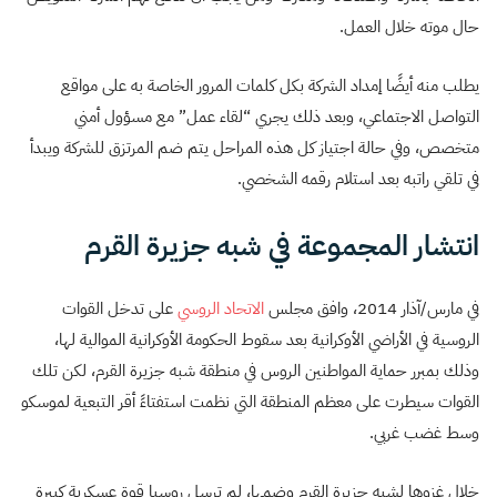
حال موته خلال العمل.
يطلب منه أيضًا إمداد الشركة بكل كلمات المرور الخاصة به على مواقع
التواصل الاجتماعي، وبعد ذلك يجري “لقاء عمل” مع مسؤول أمني
متخصص، وفي حالة اجتياز كل هذه المراحل يتم ضم المرتزق للشركة ويبدأ
في تلقي راتبه بعد استلام رقمه الشخصي.
انتشار المجموعة في شبه جزيرة القرم
في مارس/آذار 2014، وافق مجلس
الاتحاد الروسي
على تدخل القوات
الروسية في الأراضي الأوكرانية بعد سقوط الحكومة الأوكرانية الموالية لها،
وذلك بمبرر حماية المواطنين الروس في منطقة شبه جزيرة القرم، لكن تلك
القوات سيطرت على معظم المنطقة التي نظمت استفتاءً أقر التبعية لموسكو
وسط غضب غربي.
خلال غزوها لشبه جزيرة القرم وضمها، لم ترسل روسيا قوة عسكرية كبيرة