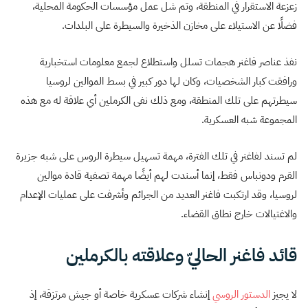
زعزعة الاستقرار في المنطقة، وتم شل عمل مؤسسات الحكومة المحلية،
فضلًا عن الاستيلاء على مخازن الذخيرة والسيطرة على البلدات.
نفذ عناصر فاغنر هجمات تسلل واستطلاع لجمع معلومات استخبارية
ورافقت كبار الشخصيات، وكان لها دور كبير في بسط الموالين لروسيا
سيطرتهم على تلك المنطقة، ومع ذلك نفى الكرملين أي علاقة له مع هذه
المجموعة شبه العسكرية.
لم تسند لفاغنر في تلك الفترة، مهمة تسهيل سيطرة الروس على شبه جزيرة
القرم ودونباس فقط، إنما أسندت لهم أيضًا مهمة تصفية قادة موالين
لروسيا، وقد ارتكبت فاغنر العديد من الجرائم وأشرفت على عمليات الإعدام
والاغتيالات خارج نطاق القضاء.
قائد فاغنر الحاليّ وعلاقته بالكرملين
لا يجيز
الدستور الروسي
إنشاء شركات عسكرية خاصة أو جيش مرتزقة، إذ