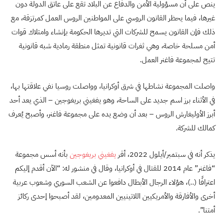
ينص على أن مسؤولية الأمن والدفاع عن البلاد تقع على عاتق الدولة دون
غيرها، فيما يحظر القانون الروسي على المواطنين الروس العمل كمرتزقة، مع
ذلك فإن القانون يسمح للشركات التي تديرها الحكومة بإنشاء وامتلاك قوات
أمن مسلحة خاصة، وهي ثغرات قانونية تمثل منطقة رمادية شبه قانونية
تتيح لمجموعة فاغنر العمل.
واصلت المجموعة نشاطها في شرق أوكرانيا، وواصلت روسيا نفي علاقتها بها،
في الأثناء برز اسم جديد على الساحة، وهو يفغيني بريغوجين – الذي يعد أحد
أبرز الأوليغارش الروس – بعد أن وضع يده على مجموعة فاغنر، وأصبح يُعرف
كمالك للشركة.
يذكر أنه في سبتمبر/أيلول 2022، أقر
يفغيني بريغوجين
بأنه أسس مجموعة
“فاغنر” عام 2014 للقتال في أوكرانيا، وقال في منشور له: “الآن أقدم إليكم
اعترافًا (..)، هؤلاء الرجال الأبطال دافعوا عن الشعب السوري وشعوب عربية
أخرى والأفارقة والأمريكيين اللاتينيين المعدومين، لقد أصبحوا إحدى ركائز
أمتنا”.