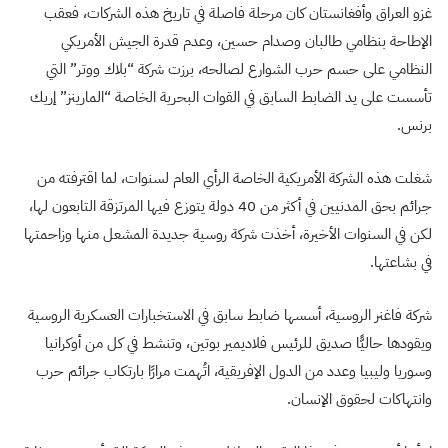
غزو العراق وأفغانستان كان مرحلة فاصلة في تاريخ هذه الشركات، فعقب
الإطاحة بنظامي طالبان وصدام حسين، وعدم قدرة الجيش الأمريكي
النظامي على حسم حرب الشوارع لصالحه، برزت شركة “بلاك ووتر” التي
تأسست على يد الضابط السابق في القوات البحرية الخاصة “المارينز” إريك
برنس.
شغلت هذه الشركة الأمريكية الخاصة الرأي العام لسنوات، لما اقترفته من
جرائم بحق المدنيين في أكثر من 40 دولة يتوزع فيها المرتزقة التابعون لها،
لكن في السنوات الأخيرة، أخذت شركة روسية جديدة المشعل منها وزاحمتها
في بشاعتها.
شركة فاغنر الروسية، أسسها ضابط سابق في الاستخبارات العسكرية الروسية
ويقودها حاليًّا صديق للرئيس فلاديمير بوتين، وتنشط في كل من أوكرانيا
وسوريا وليبيا وعدد من الدول الإفريقية، اتُهمت مرارًا بارتكاب جرائم حرب
وانتهاكات لحقوق الإنسان.