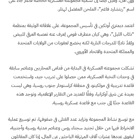
وإلى الآن، وقيل أيضًا إن تسمية مجموعته العسكرية الخاصة فاغنر جاء على
اسم “ريتشارد فاغنر”، الملحن المفضل لهتلر.
اعتمد ديمتري أوتكين في تأسيس المجموعة، على علاقاته الوثيقة بمنظمة
“ذئاب الليل”، وهي كيان متطرف قومي يُعرف عنه تعصبه العرقي للبيض
ويُعَدُ ناديًا للدرجات النارية لكنه يخضع لعقوبات من الولايات المتحدة
والمملكة المتحدة والاتحاد الأوروبي.
تشكلت مجموعته العسكرية في البداية من قدامى المحاربين وعناصر سابقة
في وحدات النخبة العسكرية، ممن حصلوا على تدريب جيد، واستخدمت
قاعدة تدريبية في مولكينو، في منطقة كراسنودار جنوب روسيا، وهي ليست
بعيدة عن شرق أوكرانيا، وفقًا للعديد من التقارير الإعلامية، وتوجد هذه
القاعدة جنبًا إلى جنب مع قاعدة عسكرية روسية.
مع توسع نشاط المجموعة وتزايد عدد القتلى في صفوفها، تم توسيع عملية
الانخراط فيها من خلال تجنيد سجناء روس وعناصر مدنية روسية وأجنبية،
ليفوق عددها عشرات آلاف المرتزقة الباحثين عن المال، إذا كان المقاتلون