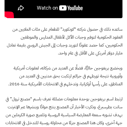
ساعده ذلك في حصول شركته “كونكورد” للطعام على مئات الملايين من
العقود الحكومية لتوفير وجبات الأكل لأطفال المدارس والموظفين
الحكوميين، كما حصد عقودًا لتوريد وجبات إلى الجيش الروسي بقيمة تعادل
مليار دولار أمريكي على الأقل في عام واحد.
ويخضع بريغوجين حاليًّا، فضلًا عن العديد من شركاته، لعقوبات أمريكية
وأوروبية نتيجة تورطهم في جرائم ارتكبت بحق مدنيين في العديد من
المناطق، على رأسها أوكرانيا، وتدخلهم في الانتخابات الأمريكية سنة 2016.
ارتبط اسم بريغوجين بوحدة معلومات مضللة تعرف باسم “مصنع ترول” في
سانت بطرسبرغ، وذكرت الأخبار أن المصنع ينتج موادًا وينشرها عبر الإنترنت
بهدف تشويه سمعة المعارضة السياسية الروسية وتلميع صورة الكرملين من
جهة أخرى، وكان هذا المصنع جزءًا من محاولة روسية للتدخل في الانتخابات