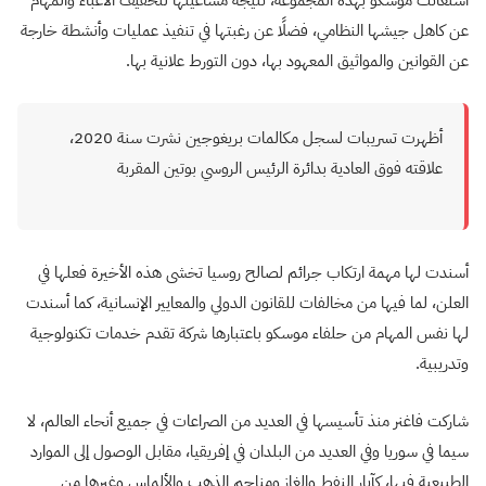
استعانت موسكو بهذه المجموعة، نتيجة مساعيتها لتخفيف الأعباء والمهام
عن كاهل جيشها النظامي، فضلًا عن رغبتها في تنفيذ عمليات وأنشطة خارجة
عن القوانين والمواثيق المعهود بها، دون التورط علانية بها.
أظهرت تسريبات لسجل مكالمات بريغوجين نشرت سنة 2020،
علاقته فوق العادية بدائرة الرئيس الروسي بوتين المقربة
أسندت لها مهمة ارتكاب جرائم لصالح روسيا تخشى هذه الأخيرة فعلها في
العلن، لما فيها من مخالفات للقانون الدولي والمعايير الإنسانية، كما أسندت
لها نفس المهام من حلفاء موسكو باعتبارها شركة تقدم خدمات تكنولوجية
وتدريبية.
شاركت فاغنر منذ تأسيسها في العديد من الصراعات في جميع أنحاء العالم، لا
سيما في سوريا وفي العديد من البلدان في إفريقيا، مقابل الوصول إلى الموارد
الطبيعية فيها، كآبار النفط والغاز ومناجم الذهب والألماس وغيرها من