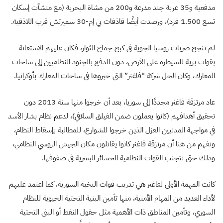
مدفعية و35 عربة جند مدرعة و200 من مشاة البحرية (مع منشآت إسكان
تسع 1.500 فرد)، ورصدت أيضًا قاذفات بي إم-30 سميرتش قرب اللاذقية.
لم تنجح ضربات روسيا الجوية في كبح جماح الثوار، فكان عليهم الاستعانة
بقوات برية للسيطرة على الأرض، دون الدفع بالجنود النظاميين إلى ساحات
المعارك، وكان الحل شركة “فاغنر” التي خبروها في ساحات المعارك بأوكرانيا.
عاد مرتزقة فاغنر مجددًا إلى سوريا، بعد أن خرجوا منها سنة 2013 دون
تحقيق أهدافهم (كانوا يعملون ضمن الفيلق السلافي)، لدعم نظام بشار الأسد
في مواجهة المدنيين العزل الذين خرجوا للشوارع، للمطالبة بإسقاط النظام،
ونفهم من هنا أن مرتزقة فاغنر كانوا يقاتلون مكان الجيش الروسي النظامي،
وذلك حتى تتجنب القوات النظامية الخسائر البشرية في صفوفها.
كانت المهمة الأولى لفاغنر هي تدريب قوات النخبة السورية، كما اعتمد عليهم
لأداء العديد من المهام الأمنية، منها تأمين البنية التحتية الحيوية للنظام
السوري، وتأمين المناطق ذات الأهمية مثل حقول النفط أو البنى التحتية