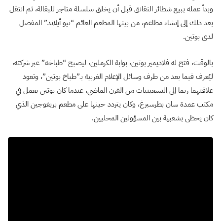
وبدأ عمله ببيع شطائر النقانق قبل أن يخلق سلسلة متاجر للبقالة، ثم انتقل
بعد ذلك إلى إنشاء مطاعم، من بينها المطعم العائم “نيو أيلاند” المفضل
لدى بوتين.
بالوقت، فتح له فلاديمير بوتين، بوابة الكرملين، ليصبح “طباخه” عبر شركته،
ليُعرف فيما بعد من طرف وسائل الإعلام الغربية بـ”طباخ بوتين”، وتعود
علاقتهما ربما إلى التسعينيات من القرن الماضي، عندما كان بوتين يعمل في
مكتب عمدة سان بطرسبرغ، وكان يتردد حينها على مطعم بريغوجين الذي
كان يحظى بشعبية بين المسؤولين المحليين.