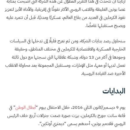
ارتأينا أن نتحدث في هذا التقرير المطوّل عن هذه الشركة التي أصبحت بمثابة
عصا بوتين الغليظة واللاعب الروسي الأكثر نفوذًا في إفريقيا، والأداة الأبرز لتعزيز
نفوذ الكرملين في العديد من بقاع العالم، عسكريًا ومدنيًا، قبل أن تتمرد عليه
ويصبح مستقبلها غامضًا.
سنحاول رصد بدايات الشركة، ومن ثم نعرج قليلًا إلى تدخلها في السياسات
الخارجية العسكرية والاقتصادية للكرملين في مختلف المناطق، وحقيقة
وجودها في أكثر من 13 دولة، وشبكة علاقاتها التي نسجتها مع دول ثالثة
تعمل لديها أو معها، مثل الإمارات، ومستقبل المجموعة بعد محاولة الانقلاب
الأخيرة ضد القيادة الروسية.
البدايات
يوم 9 ديسمبر/كانون الثاني 2016، خلال الاحتفال بيوم “
أبطال الوطن
” في
قاعة سانت جورج بالكرملين، برزت صورة ضمت جنرالات أربع خلف الرئيس
الروسي فلادمير بوتين، أحدهم يسمى “ديمتري أوتكين”.