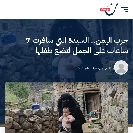
حرب اليمن.. السيدة التي سافرت 7
ساعات على الجمل لتضع طفلها
شارلين رودريجز
٢٤ مايو ٢٠٢٣