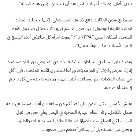
يلدن بأمان، وهناك أخريات يمُتن بعد أن يتحملن بؤس هذه الرحلة”.
تستطيع بعض العائلات دفع تكاليف المستشفى، لكنها لا تملك الموارد
المالية اللازمة للوصول إليها، يقول هشام نهرو نائب ممثل صندوق الأمم
المتحدة لسكان اليمن “UNFPA”: “تموت امرأة كل ساعتَين أثناء الوضع في
اليمن لأسباب يمكن الوقاية منها”.
ويضيف أن النساء في المناطق النائية لا يخضعن لفحوص دورية أو مساعدة
إلا إذا تعرضن لنزف أو آلام مميتة، ووفقًا لصندوق الأمم المتحدة، فإن أقل
من نصف الولادات تتمّ بمساعدة أطباء مهرة، وولادة واحدة من كل 3 تتمّ
في منشأة صحية.
يعيش خُمس سكان اليمن على بُعد أكثر من ساعة عن أقرب مستشفى عامة
تعمل بالكامل، وكان نظام الرعاية الصحية في اليمن يعاني حتى من قبل
الحرب، لكن الصراع سبّب أضرارًا واسعة النطاق للمستشفيات والطرق،
وجعل من المستحيل أن يسافر أحدهم دون صعوبات.