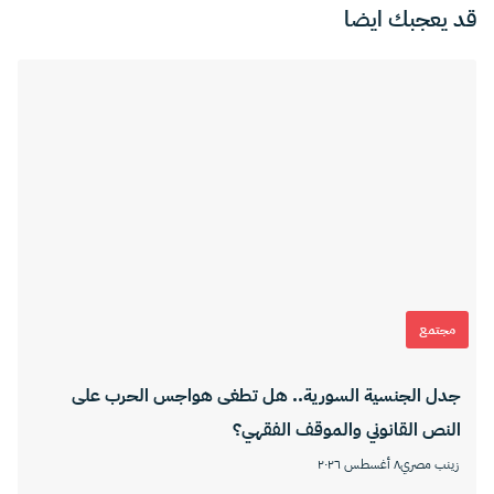
قد يعجبك ايضا
مجتمع
جدل الجنسية السورية.. هل تطغى هواجس الحرب على
النص القانوني والموقف الفقهي؟
زينب مصري
٨ أغسطس ٢٠٢٦