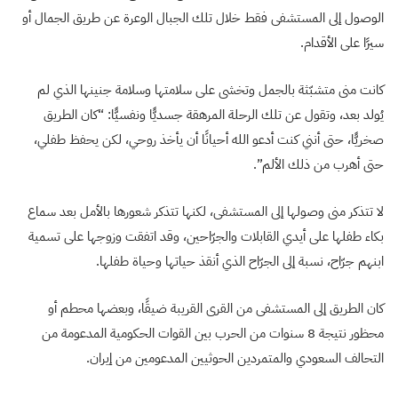
الوصول إلى المستشفى فقط خلال تلك الجبال الوعرة عن طريق الجمال أو
سيرًا على الأقدام.
كانت منى متشبّثة بالجمل وتخشى على سلامتها وسلامة جنينها الذي لم
يُولد بعد، وتقول عن تلك الرحلة المرهقة جسديًّا ونفسيًّا: “كان الطريق
صخريًّا، حتى أنني كنت أدعو الله أحيانًا أن يأخذ روحي، لكن يحفظ طفلي،
حتى أهرب من ذلك الألم”.
لا تتذكر منى وصولها إلى المستشفى، لكنها تتذكر شعورها بالأمل بعد سماع
بكاء طفلها على أيدي القابلات والجرّاحين، وقد اتفقت وزوجها على تسمية
ابنهم جرّاح، نسبة إلى الجرّاح الذي أنقذ حياتها وحياة طفلها.
كان الطريق إلى المستشفى من القرى القريبة ضيقًا، وبعضها محطم أو
محظور نتيجة 8 سنوات من الحرب بين القوات الحكومية المدعومة من
التحالف السعودي والمتمردين الحوثيين المدعومين من إيران.