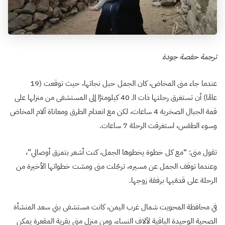
ترجمة حفصة جودة
عندما جاء منى المخاض، كان الجمل حبل نجاتها، حيث توقعت (19
عامًا) أن تستغرق رحلتها ذات الـ 40 كيلومترًا إلى المستشفى من منزلها على
قمة الجبال الصخرية 4 ساعات، لكن مع انعدام الطرق ومعاناة آلام المخاض
وسوء الطقس، استغرقت الرحلة 7 ساعات.
تقول منى: “مع كل خطوة يخطوها الجمل، كنت أشعر بتمزق أوصالي”،
وعندما توقف الجمل عن مسيره، ترجّلت منى ومشت خطواتها الأخيرة من
الرحلة على قدمَيها برفقة زوجها.
في محافظة المحويت شمال غرب اليمن، كانت مستشفى بني سعد المنشأة
الصحية الوحيدة الباقية لآلاف النساء، ومن منزل منى بقرية المقعرة يمكن