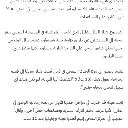
قصة منى هي حالة واحدة من العديد من الحالات التي تواجه صعوبات في
اليمن عند الولادة، فامتلاك سيارة أمر بعيد المنال في اليمن التي يعيش 80%
من سكانها على المساعدات.
أنفق زوج هيلة المال القليل الذي ادّخره أثناء عمله في السعودية ليضمن سفر
زوجته إلى المستشفى عن طريق درّاجة نارية مُستعارة، عندما سال الماء من
رحمها ربطها شقيق زوجها على الدراجة النارية وانطلق، لكنها سقطت في
وسط الطريق.
عندما وصلوا إلى مركز الحدقة الصحي في ذمار، نُقلت هيلة سريعًا إلى قسم
الجراحة، تقول هيلة (30 عامًا): “اعتقدتُ أنها النهاية، لم يكن هناك أي
سبيل لنجاتي ونجاة جنيني”.
كانت هيلة قد حُذرّت في مراحل حملها الأولى من عدم إمكانية الوضع في
المنزل، لأنها عرضة لخطر النزف الشديد ومضاعفات حمل أخرى، وقال
الطبيب في المركز الصحي إنهم أنقذوا هيلة وجنينها بعد 11 ساعة.