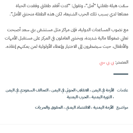
سمّت هيلة طفلتها “أمل”، وتقول: “كدت أفقد طفلتي وفقدت الحياة
معناها لدي بسبب تلك الحرب الشنيعة، لكن هذه الطفلة منحتني الأمل”.
مع نضوب المساعدات الدولية، فإن مراكز مثل مستشفى بني سعد أصبحت
تعاني ضغوطًا مالية شديدة، ويخشى العاملون في المركز على مستقبل الأمهات
والأطفال، حيث سيضطرون إلى الاختيار وإعطاء الأولولية لمن يمكنهم إنقاذه.
المصدر:
بي بي سي
علامات
الأزمة في اليمن
،
الانقلاب الحوثي في اليمن
،
التحالف السعودي في اليمن
،
الثورة اليمنية
،
الحرب اليمنية
مواضيع
الأزمة اليمنية
،
الاقتصاد اليمني
،
الحقوق والحريات