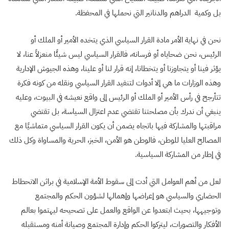
بل وكمية الدراهم والدنانير التي نحملها في المحفظة.
نحن في نهاية الأمر مادة القرار السياسي الذي يتخده الأمير أو الملك أو
الرئيس، نحن ضحاياه أو فرسانه، فالقرار السياسي ليس شيئًا منعزلاً عنا، لا
يؤثر فينا أو يتجاوزنا أو يتخطانا، إنه قرار لنا أو علينا، وهذه الجيوش الإدارية
وهذه الوزارات ما هي إلا أدوات لتنفيد القرار السياسي ونقله من كونه فكرة
تتأرجح في رأس الأمير أو الملك أو الرئيس إلى واقع نعيشه في البيوت، وعليه
ينبغي أن ندرك بأن مصلحتنا تقتضي عدم اعتزال السياسة، بل تقتضي
مراقبتها والمشاركة فيها باتجاه يضمن أن يكون القرار السياسي متماشيًا مع
المصالح العليا للوطن، فالوطن هو الأمن، الخبز، الحرية والمساواة وكل ذلك
في إطار من المشاركة السياسية.
لعل من أهم العوامل التي أدت إلى سقوط الأمة الإسلامية في براثن الانحطاط
الحضاري والسياسي هو إعراضها وإهمالها لشؤون الحكم والمجتمع
وتوجيهها، بحيث ابتعدوا عن الواقع والعمل على تصحيحه ليهتموا بعالم
الأفكار والتصورات، ليتركوا الحكم وإدارة المجتمع وصيانة أمنه ومستقبله