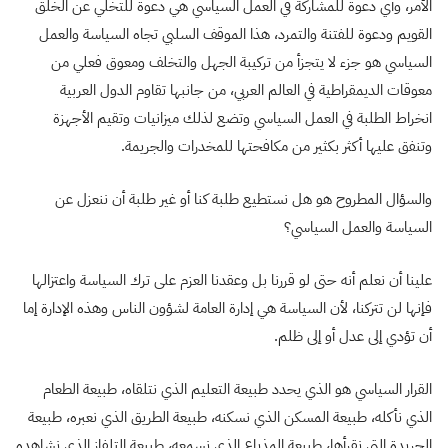
الأمر، وأي دعوة للمشاركة في العمل السياسي هي دعوة للتخلي عن الخلق
القويم ودعوة للفتنة والتمرد، هذا الموقف السلبي تجاه السياسة والعمل
السياسي هو جزء لا يتجزأ من تركيبة الجهل والتخلف ومعوق فعلي من
معوقات الديمقراطية في العالم العربي، من جانبها تقاوم الدول العربية
انخراط الطلبة في العمل السياسي وتضع لذلك ميزانيات وتقيم الأجهزة
وتنفق عليها أكثر بكثير من مكافحتها للمخدرات والجريمة.
والسؤال المطروح هو هل نستطيع طلبة كنا أو غير طلبة أن ننعزل عن
السياسة والعمل السياسي؟
علينا أن نعلم أنه حتى لو قررنا بل وعقدنا العزم على ترك السياسة واعتزالها
فإنها لن تتركنا، لأن السياسة هي إدارة العامة لشؤون الناس وهذه الإدارة إما
أن تؤدي إلى عدل أو إلى ظلم.
القرار السياسي هو الذي يحدد طبيعة التعليم الذي نتلقاه، طبيعة الطعام
الذي نأكله، طبيعة المسكن الذي نسكنه، طبيعة الطريق الذي نعبره، طبيعة
الجريدة التي نقرأها، طبيعة المذياع الذي نسمعه، طبيعة التلفاز الذي نشاهده