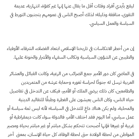
ليقع بأيدي أفراد وفئات أقل ما يقال عنها إنها غير كفؤة، انتهازية، عديمة
التقوى، منافقة وذليلة؛ لذلك أصبح الناس في عمومهم يتجنبون التورط في
السياسة والعمل السياسي.
إن من أخطر الانتكاسات في تاريخنا الإسلامي ابتعاد الفضلاء، الشرفاء، الأوفياء
والطيبين عن الشؤون السياسية وتكالب السفهاء والأشرار والخونة عليها.
في الماضي كان دور الأمير جمع الضرائب من الرعية، وكانت القبائل والعشائر
العربية ترسل له جنودًا لحراسة ثغوره وحماية عرشه من المتمريدين
والطامعين، كان ذلك يرضي الملك أو الأمير، فيكف عن التدخل في تفاصيل
حياة الناس، وكان الناس يعيشون على الفطرة وطبقًا للتقاليد الدينية
والمحلية، ولم يكن هناك داعٍ للتدخل في السياسة؛ لأنه ليس ثمة سياسة أو
عمل سياسي، أما اليوم فقد اختلف الأمر، فالدولة سواء كانت ديمقراطية أو
غربية أو غيرها فإنها أصبحت تتحكم بشكل مباشر أو غير مباشر بحياة ومصير
المواطن من لحظة الولادة حتى لحظة الوفاة، كل حياة الإنسان، بمعنى آخر