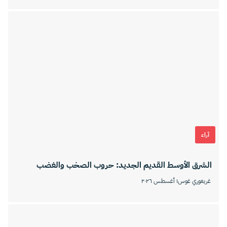
آراء
الشرق الأوسط القديم الجديد: حروب الصخب والغضب
غريغوري غوس
١ أغسطس ٢٠٢٦