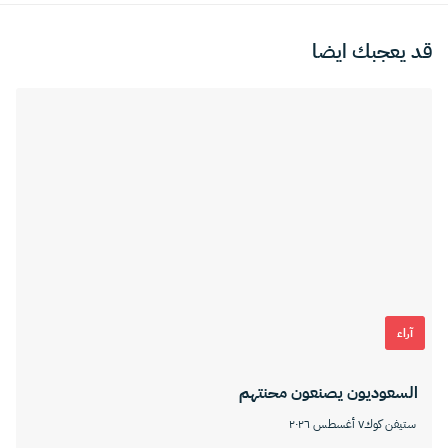
قد يعجبك ايضا
آراء
السعوديون يصنعون محنتهم
ستيفن كوك
٧ أغسطس ٢٠٢٦