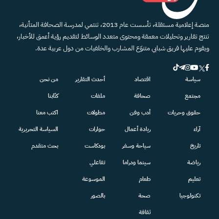
منصة إعلامية مستقلة، تأسست عام 2013، تنتمي لمدرسة الصحافة المتأنية،
تنتج تقارير وتحليلات معمقة ومحتوى متعدد الوسائط لتقديم رؤية أعمق للأخبار،
ويقوم عليها فريق شبابي متنوّع المشارب والخلفيات من دول عربية عدة.
سياسة
اقتصاد
أحدث التقارير
من نحن
مجتمع
صحافة
ملفات
كتّابنا
حقوق وحريات
أدب وفن
مطولات
اكتب معنا
آراء
ريادة أعمال
حوارات
السياسة التحريرية
تاريخ
سياحة وسفر
بودكاست
بحث متقدم
رياضة
سينما ودراما
تفاعلي
تعليم
طعام
الموسوعة
تكنولوجيا
صحة
بالصور
ثقافة