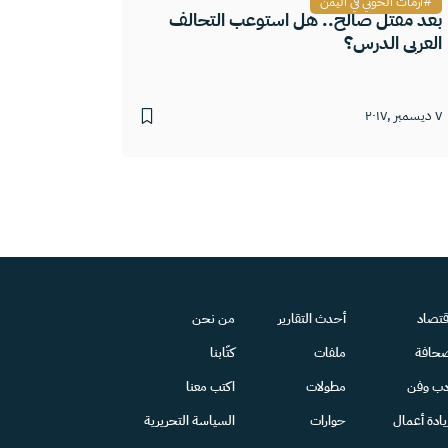
أزمات الحوثي في اليمن
بعد مقتل صالح.. هل استوعب التحالف
العربي الدرس؟
٧ ديسمبر ,٢٠١٧
قتصاد
أحدث التقارير
من نحن
حافة
ملفات
كتّابنا
دب وفن
مطولات
اكتب معنا
يادة أعمال
حوارات
السياسة التحريرية