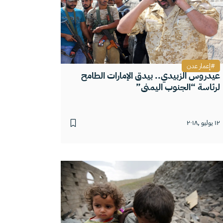
إعمار عدن
عيدروس الزبيدي.. بيدق الإمارات الطامح
لرئاسة “الجنوب اليمني”
١٢ يوليو ,٢٠١٨