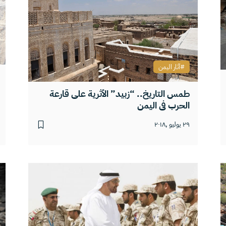
آثار اليمن
طمس التاريخ.. “زبيد” الأثرية على قارعة
الحرب في اليمن
٢٩ يوليو ,٢٠١٨