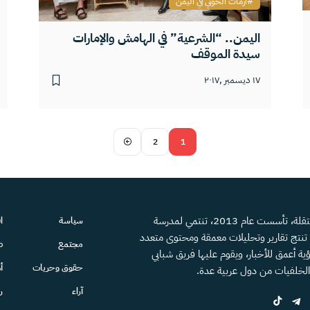
أزمات الحوثي في اليمن
اليمن.. “الشرعية” في الهامش والإمارات
سيدة الموقف
١٧ ديسمبر ,٢٠١٧
2
1
منصة إعلامية مستقلة، تأسست عام 2013، تنتمي لمدرسة
سياسة
ا
، تنتج تقارير وتحليلات معمقة ومحتوى متعدد
مجتمع
ص
ية أعمق للأخبار، ويقوم عليها فريق شبابي
حقوق وحريات
أ
الخلفيات من دول عربية عدة.
آراء
ر