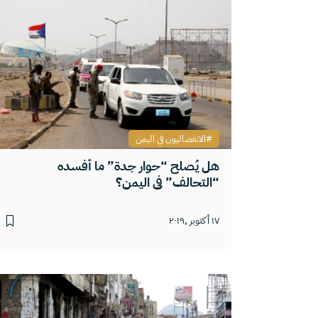
الانفصاليون في اليمن
هل يُصلح “حوار جدة” ما أفسده
“التحالف” في اليمن؟
١٧ أكتوبر ,٢٠١٩