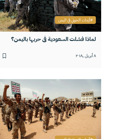
أزمات الحوثي في اليمن
لماذا فشلت السعودية في حربها باليمن؟
٨ أبريل ,٢٠١٨