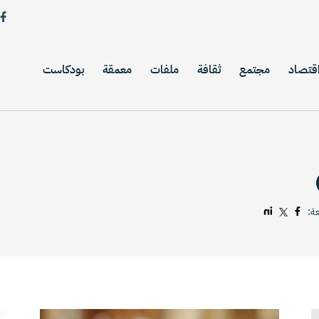
قتصاد
مجتمع
ثقافة
ملفات
معمقة
بودكاست
عة: