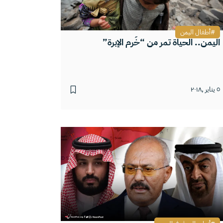
أطفال اليمن
اليمن.. الحياة تمر من “خُرم الإبرة”
٥ يناير ,٢٠١٨